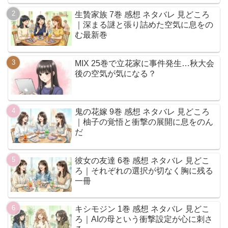
生贄家族 7巻 感想 ネタバレ 見どころ
｜深まる謎と張り詰めた空気に息をの
む最新巻
MIX 25巻で立花家に事件発生…秋大会
後の空気が気になる？
鬼の花嫁 9巻 感想 ネタバレ 見どころ
｜柚子の覚悟と衝撃の展開に息をのん
だ
彼女の友達 6巻 感想 ネタバレ 見どこ
ろ｜それぞれの選択が切なく胸に残る
一冊
キシモジン 1巻 感想 ネタバレ 見どこ
ろ｜AIの母という衝撃設定が心に刺さ