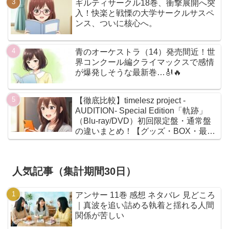
ギルティサークル18巻、衝撃展開へ突
入！快楽と戦慄の大学サークルサスペ
ンス、ついに核心へ。
青のオーケストラ（14）発売間近！世
界コンクール編クライマックスで感情
が爆発しそうな最新巻…🎻🔥
【徹底比較】timelesz project -
AUDITION- Special Edition「軌跡」
（Blu-ray/DVD）初回限定盤・通常盤
の違いまとめ！【グッズ・BOX・最安
値】
人気記事（集計期間30日）
アンサー 11巻 感想 ネタバレ 見どころ
｜真波を追い詰める執着と揺れる人間
関係が苦しい