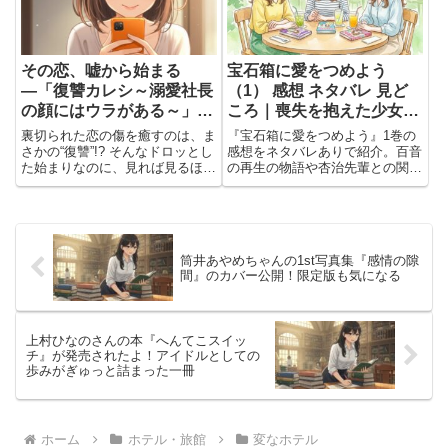
その恋、嘘から始まる
宝石箱に愛をつめよう
―「復讐カレシ～溺愛社長
（1） 感想 ネタバレ 見ど
の顔にはウラがある～」が
ころ｜喪失を抱えた少女が
エモすぎる♡
少しずつ前を向き始める再
裏切られた恋の傷を癒すのは、ま
『宝石箱に愛をつめよう』1巻の
生の物語
さかの“復讐”!? そんなドロッとし
感想をネタバレありで紹介。百音
た始まりなのに、見れば見るほど
の再生の物語や杏治先輩との関
キュンと切なさが交差して…感情
係、美しい作画と印象的な場面を
がぐちゃぐちゃになるラブストー
自然な会話形式でまとめていま
リー、それが「復讐カレシ～溺愛
す。
社長の顔にはウラがある～」。嘘
の恋人関係から始まる恋愛...
筒井あやめちゃんの1st写真集『感情の隙
間』のカバー公開！限定版も気になる
上村ひなのさんの本『へんてこスイッ
チ』が発売されたよ！アイドルとしての
歩みがぎゅっと詰まった一冊
ホーム
ホテル・旅館
変なホテル