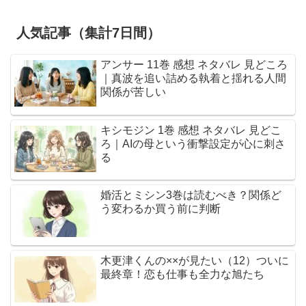
人気記事（集計7日間）
アンサー 11巻 感想 ネタバレ 見どころ
｜真波を追い詰める執着と揺れる人間
関係が苦しい
キシモジン 1巻 感想 ネタバレ 見どこ
ろ｜AIの母という衝撃設定が心に刺さ
る
婚活とミシン3巻は読むべき？関係ど
う変わるか買う前に判断
木更津くんの××が見たい（12）ついに
最終章！恋も仕事も全力な旭たち