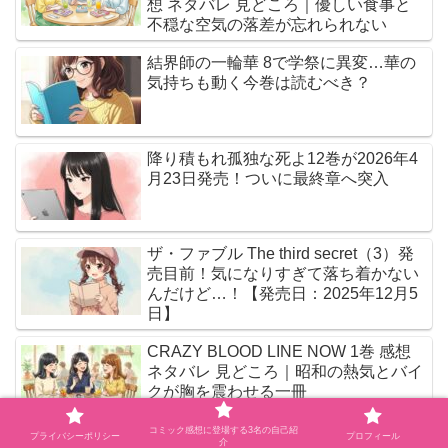
想 ネタバレ 見どころ｜優しい食事と
不穏な空気の落差が忘れられない
結界師の一輪華 8で学祭に異変…華の
気持ちも動く今巻は読むべき？
降り積もれ孤独な死よ12巻が2026年4
月23日発売！ついに最終章へ突入
ザ・ファブル The third secret（3）発
売目前！気になりすぎて落ち着かない
んだけど…！【発売日：2025年12月5
日】
CRAZY BLOOD LINE NOW 1巻 感想
ネタバレ 見どころ｜昭和の熱気とバイ
クが胸を震わせる一冊
コミック感想に登場する3名の自己紹
プライバシーポリシー
プロフィール
介
ヒロイン？聖女？いいえ、オールワー