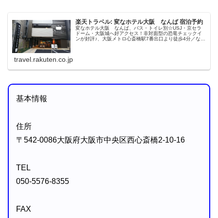
楽天トラベル: 変なホテル大阪 なんば 宿泊予約
変なホテル大阪 なんば、バス・トイレ別☆USJ・京セラ
ドーム・大阪城へ好アクセス！非対面型の恐竜チェックイ
ンが好評♪、大阪メトロ心斎橋駅7番出口より徒歩4分／なん
ば駅25番出口より徒歩6分／近鉄難波駅より徒歩7分 好立地
で評価◎、駐車場:近...
travel.rakuten.co.jp
基本情報
住所
〒542-0086大阪府大阪市中央区西心斎橋2-10-16
TEL
050-5576-8355
FAX