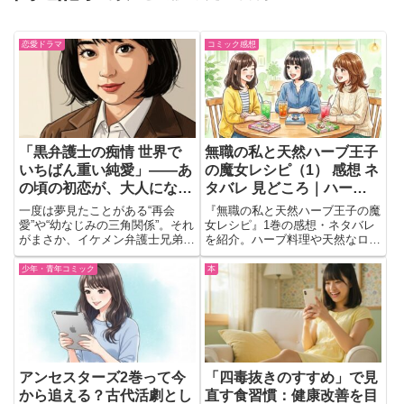
恋愛ドラマ
コミック感想
「黒弁護士の痴情 世界で
無職の私と天然ハーブ王子
いちばん重い純愛」――あ
の魔女レシピ（1） 感想 ネ
の頃の初恋が、大人になっ
タバレ 見どころ｜ハーブ
てから一気に燃え上が
料理と優しい時間に癒やさ
一度は夢見たことがある“再会
『無職の私と天然ハーブ王子の魔
る！？
れるラブコメ
愛”や“幼なじみの三角関係”。それ
女レシピ』1巻の感想・ネタバレ
がまさか、イケメン弁護士兄弟と
を紹介。ハーブ料理や天然なロイ
だったら…！？ドキドキと切なさ
との暮らし、優しい世界観を読後
が止まらない、大人女子のツボを
の自然な会話で振り返ります。
少年・青年コミック
本
ギュッと詰め込んだのが「黒弁護
士の痴情 世界でいちばん重い純
愛」。クールな兄と優しい弟の...
アンセスターズ2巻って今
「四毒抜きのすすめ」で見
から追える？古代活劇とし
直す食習慣：健康改善を目