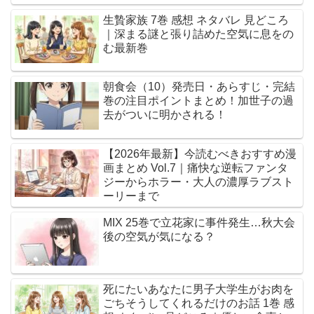
生贄家族 7巻 感想 ネタバレ 見どころ
｜深まる謎と張り詰めた空気に息をの
む最新巻
朝食会（10）発売日・あらすじ・完結
巻の注目ポイントまとめ！加世子の過
去がついに明かされる！
【2026年最新】今読むべきおすすめ漫
画まとめ Vol.7｜痛快な逆転ファンタ
ジーからホラー・大人の濃厚ラブスト
ーリーまで
MIX 25巻で立花家に事件発生…秋大会
後の空気が気になる？
死にたいあなたに男子大学生がお肉を
ごちそうしてくれるだけのお話 1巻 感