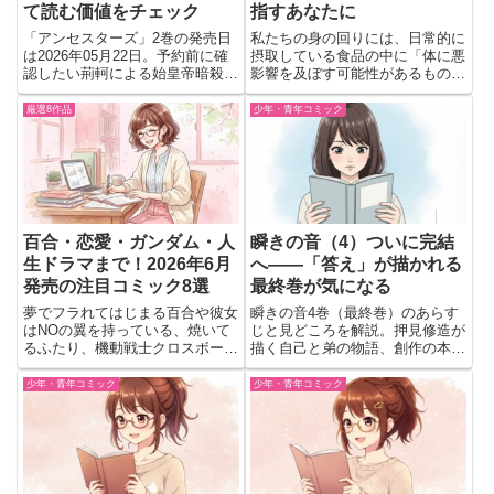
て読む価値をチェック
指すあなたに
「アンセスターズ」2巻の発売日
私たちの身の回りには、日常的に
は2026年05月22日。予約前に確
摂取している食品の中に「体に悪
認したい荊軻による始皇帝暗殺の
影響を及ぼす可能性があるもの」
試みや群像劇としての魅力を含め
が含まれています。『四毒抜きの
て内容を解説。
すすめ』（吉野敏明 著）は、小
厳選8作品
少年・青年コミック
麦・植物油・乳製品・甘いものと
いう“4つの毒”を避ける食生活を
提唱する一冊です。実際に読ん...
百合・恋愛・ガンダム・人
瞬きの音（4）ついに完結
生ドラマまで！2026年6月
へ――「答え」が描かれる
発売の注目コミック8選
最終巻が気になる
夢でフラれてはじまる百合や彼女
瞬きの音4巻（最終巻）のあらす
はNOの翼を持っている、焼いて
じと見どころを解説。押見修造が
るふたり、機動戦士クロスボー
描く自己と弟の物語、創作の本質
ン・ガンダム ゼーロイバーなど
に迫る衝撃の結末とテーマを詳し
2026年6月発売の注目コミック8
く紹介。
少年・青年コミック
少年・青年コミック
作品を紹介。恋愛、百合、異世
界、人生ドラマ、ガンダム作品ま
で幅広いジャンルの新刊情報をま
とめました。