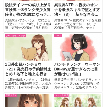
脱法テイマーの成り上がり
異世界NTR ～親友のオン
冒険譚 ～Sランク美少女冒
ナを最強スキルで堕とす方
険者が俺の獣魔になっテイ
法～（8） 新たな再会、
マす～ THE COMIC 7 発売
そして“謎の幼なじみ”登場
真鍋譲治×すかいふぁーむによる
異世界NTR～親友のオンナを最強
日・予約情報まとめ【ライ
で波乱必至！
『脱法テイマーの成り上がり冒険
スキルで堕とす方法～（8）が
譚』第7巻が2025年10月31日発
2025年10月27日発売。ナオトの
ドコミックス】
売！奪われた自由を取り戻す、熱
前に現れた“野々宮カズハ”が物語
き冒険と絆の物語。
を揺るがす。
少年・青年コミック
ドラマ
1日外出録ハンチョウ
パンチドランク・ウーマン
（21）発売日や予約情報ま
Blu-rayが重すぎるのに目
とめ！地下と地上を行き来
が離せない理由
する班長の愉悦が止まらな
「1日外出録ハンチョウ」21巻は
篠原涼子主演「パンチドランク・
い！
2025年10月6日発売予定。大槻の
ウーマン」Blu-ray BOX情報。特
外出フル活用術やポーカー対決な
典やキャスト、禁断のサスペンス
ど見どころ、発売日・予約情報を
ストーリーの見どころを詳しく紹
サクッとチェックできます。
介。
恋愛ドラマ
コミック感想