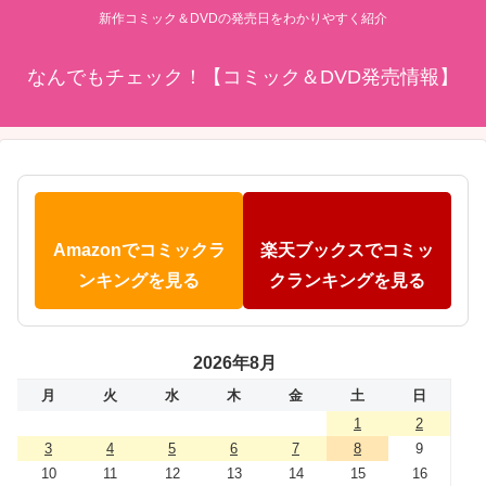
新作コミック＆DVDの発売日をわかりやすく紹介
なんでもチェック！【コミック＆DVD発売情報】
Amazonでコミックラ
楽天ブックスでコミッ
ンキングを見る
クランキングを見る
2026年8月
月
火
水
木
金
土
日
1
2
3
4
5
6
7
8
9
10
11
12
13
14
15
16