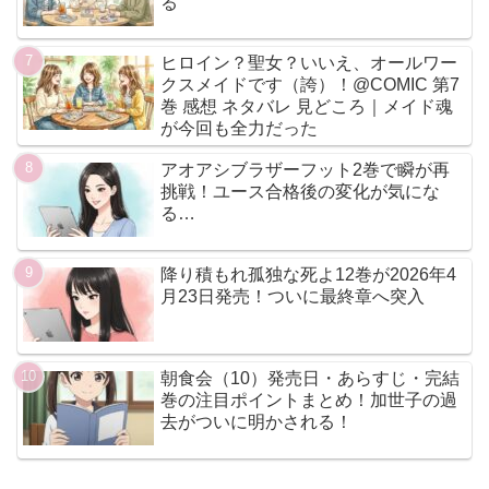
る
ヒロイン？聖女？いいえ、オールワー
クスメイドです（誇）！@COMIC 第7
巻 感想 ネタバレ 見どころ｜メイド魂
が今回も全力だった
アオアシブラザーフット2巻で瞬が再
挑戦！ユース合格後の変化が気にな
る…
降り積もれ孤独な死よ12巻が2026年4
月23日発売！ついに最終章へ突入
朝食会（10）発売日・あらすじ・完結
巻の注目ポイントまとめ！加世子の過
去がついに明かされる！