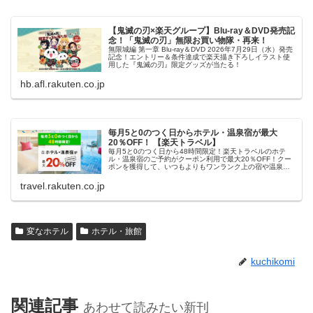
【鬼滅の刃×楽天グループ】Blu-ray＆DVD発売記
念！「鬼滅の刃」無限お買い物隊・再来！
無限城編 第一章 Blu-ray＆DVD 2026年7月29日（水）発売
記念！エントリー＆条件達成で楽天描き下ろしイラスト使
用した『鬼滅の刃』限定グッズが当たる！
hb.afl.rakuten.co.jp
毎月5と0のつく日からホテル・温泉宿が最大
20％OFF！ 【楽天トラベル】
毎月5と0のつく日から48時間限定！楽天トラベルのホテ
ル・温泉宿のご予約がクーポン利用で最大20％OFF！クー
ポンを獲得して、いつもよりもワンランク上の宿や温泉宿
におトクに泊まろう！
travel.rakuten.co.jp
変なホテル
ホテル・旅館
kuchikomi
関連記事
あわせて読みたい新刊