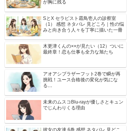
が胸に残る
SとX セラピスト霜鳥壱人の診察室
（1） 感想 ネタバレ 見どころ｜性の悩
みと向き合う人々を丁寧に描いた一冊
木更津くんの××が見たい（12）ついに
最終章！恋も仕事も全力な旭たち
アオアシブラザーフット2巻で瞬が再
挑戦！ユース合格後の変化が気にな
る…
未来のムスコBlu-rayが優しさとキュン
でじんわりくる理由
彼女の友達 6巻 感想 ネタバレ 見どこ