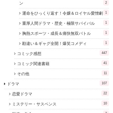
2
ン
1
運命をひっくり返す！令嬢＆ロイヤル愛憎劇
1
重厚人間ドラマ・歴史・極限サバイバル
1
胸熱スポーツ・成長＆痛快無双バトル
1
勘違い＆ギャグ全開！爆笑コメディ
447
コミック感想
41
コミック関連書籍
11
その他
107
ドラマ
22
恋愛ドラマ
10
ミステリー・サスペンス