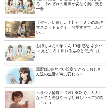
ろ｜それぞれの選択が切なく胸に残る
一冊
【ぜったい欲しい！】ピクミンの新作
マスコット＆グミ、可愛すぎてしんど
い…！
お姉ちゃんの翠くん 10巻 感想 ネタバ
レ 見どころ｜揺れる恋心と選択に注
目！
還暦姫1巻ヤバい設定すぎる…おじさ
ん達の生活が急に変わる？
ムサシノ輪舞曲 DVD-BOXで、大人に
なっても恋はやっぱり難しいって実感
しちゃう