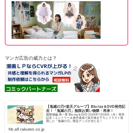
マンガ広告の威力とは？
【鬼滅の刃×楽天グループ】Blu-ray＆DVD発売記
念！「鬼滅の刃」無限お買い物隊・再来！
無限城編 第一章 Blu-ray＆DVD 2026年7月29日（水）発売
記念！エントリー＆条件達成で楽天描き下ろしイラスト使
用した『鬼滅の刃』限定グッズが当たる！
hb.afl.rakuten.co.jp