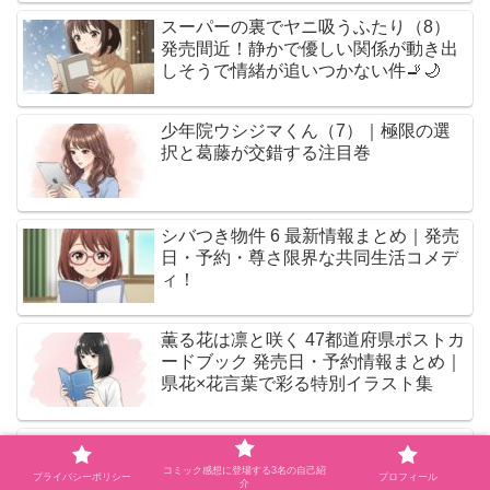
スーパーの裏でヤニ吸うふたり（8）
発売間近！静かで優しい関係が動き出
しそうで情緒が追いつかない件🚬🌙
少年院ウシジマくん（7）｜極限の選
択と葛藤が交錯する注目巻
シバつき物件 6 最新情報まとめ｜発売
日・予約・尊さ限界な共同生活コメデ
ィ！
薫る花は凛と咲く 47都道府県ポストカ
ードブック 発売日・予約情報まとめ｜
県花×花言葉で彩る特別イラスト集
住みにごり10巻ネタバレ感想｜フミヤ
と末吉の崩壊寸前な展開が苦しすぎる
コミック感想に登場する3名の自己紹
プライバシーポリシー
プロフィール
介