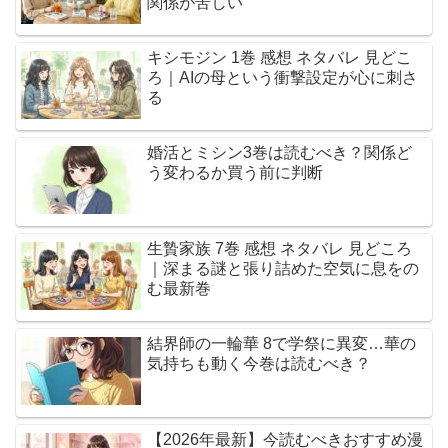
関係が苦しい
キシモジン 1巻 感想 ネタバレ 見どこ
ろ｜AIの母という衝撃設定が心に刺さ
る
婚活とミシン3巻は読むべき？関係ど
う変わるか買う前に判断
生贄家族 7巻 感想 ネタバレ 見どころ
｜深まる謎と張り詰めた空気に息をの
む最新巻
結界師の一輪華 8で学祭に異変…華の
気持ちも動く今巻は読むべき？
【2026年最新】今読むべきおすすめ漫