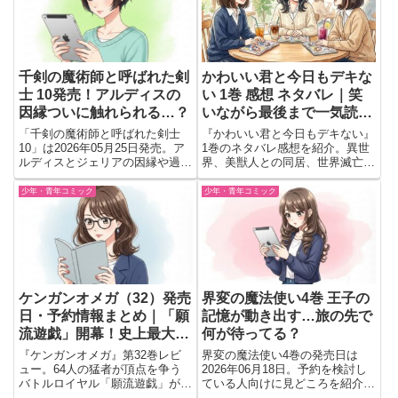
千剣の魔術師と呼ばれた剣
かわいい君と今日もデキな
士 10発売！アルディスの
い 1巻 感想 ネタバレ｜笑
因縁ついに触れられる…？
いながら最後まで一気読み
したくなる一冊
「千剣の魔術師と呼ばれた剣士
『かわいい君と今日もデキない』
10」は2026年05月25日発売。ア
1巻のネタバレ感想を紹介。異世
ルディスとジェリアの因縁や過去
界、美獣人との同居、世界滅亡の
描写が大きな見どころ。バトル重
鍵を握る主人公の騒がしくも笑え
視で読む価値を知りたい人向けに
る日常や印象に残った場面、次巻
少年・青年コミック
少年・青年コミック
紹介。
への期待を読後目線でまとめてい
ます。
ケンガンオメガ（32）発売
界変の魔法使い4巻 王子の
日・予約情報まとめ｜「願
記憶が動き出す…旅の先で
流遊戯」開幕！史上最大の
何が待ってる？
闘いが始まる
『ケンガンオメガ』第32巻レビ
界変の魔法使い4巻の発売日は
ュー。64人の猛者が頂点を争う
2026年06月18日。予約を検討し
バトルロイヤル「願流遊戯」がつ
ている人向けに見どころを紹介。
いに開幕。王馬と龍鬼を守る戦い
王子の記憶が動き始め、魔法都市