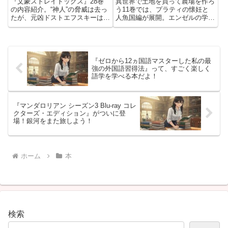
『文豪ストレイドッグス』28巻
異世界で土地を買って農場を作ろ
新巻🌱✨
の内容紹介。“神人”の脅威は去っ
う11巻では、プラティの懐妊と
たが、元凶ドストエフスキーは逃
人魚国編が展開。エンゼルの学院
亡を図る。壮大な戦いの末、つい
問題や新展開が描かれる人気シリ
に第一部が完結へ。人気異能力バ
ーズ最新刊。
トルの最新刊。
『ゼロから12ヵ国語マスターした私の最
強の外国語習得法』って、すごく楽しく
語学を学べる本だよ！
『マンダロリアン シーズン3 Blu-ray コレ
クターズ・エディション』がついに登
場！銀河をまた旅しよう！
ホーム
本
検索