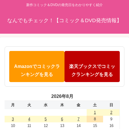
新作コミック＆DVDの発売日をわかりやすく紹介
なんでもチェック！【コミック＆DVD発売情報】
Amazonでコミックラ
楽天ブックスでコミッ
ンキングを見る
クランキングを見る
2026年8月
月
火
水
木
金
土
日
1
2
3
4
5
6
7
8
9
10
11
12
13
14
15
16