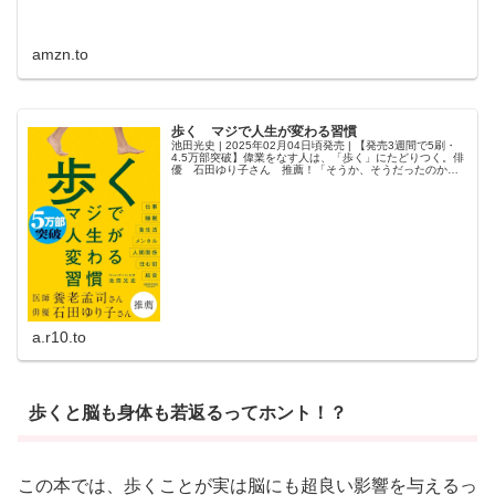
amzn.to
歩く マジで人生が変わる習慣
池田光史 | 2025年02月04日頃発売 | 【発売3週間で5刷・
4.5万部突破】偉業をなす人は、「歩く」にたどりつく。俳
優 石田ゆり子さん 推薦！「そうか、そうだったのか！
毎ページごとに、目からうろこの気付きだらけ。歩くこと
はもしかした...
a.r10.to
歩くと脳も身体も若返るってホント！？
この本では、歩くことが実は脳にも超良い影響を与えるっ