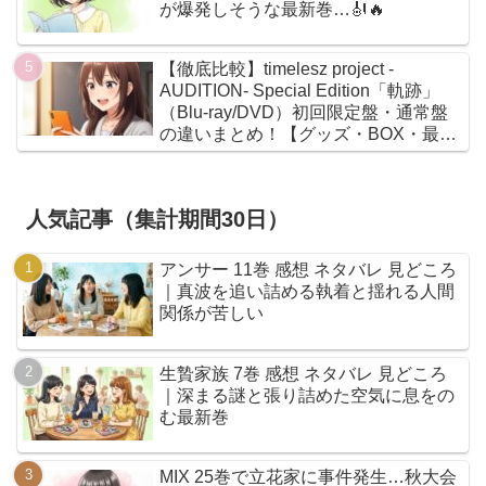
が爆発しそうな最新巻…🎻🔥
【徹底比較】timelesz project -
AUDITION- Special Edition「軌跡」
（Blu-ray/DVD）初回限定盤・通常盤
の違いまとめ！【グッズ・BOX・最安
値】
人気記事（集計期間30日）
アンサー 11巻 感想 ネタバレ 見どころ
｜真波を追い詰める執着と揺れる人間
関係が苦しい
生贄家族 7巻 感想 ネタバレ 見どころ
｜深まる謎と張り詰めた空気に息をの
む最新巻
MIX 25巻で立花家に事件発生…秋大会