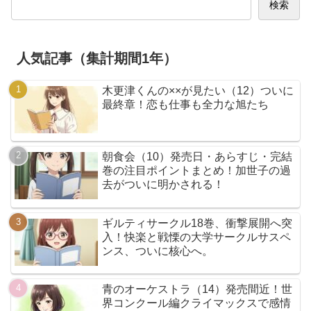
検索
人気記事（集計期間1年）
木更津くんの××が見たい（12）ついに
最終章！恋も仕事も全力な旭たち
朝食会（10）発売日・あらすじ・完結
巻の注目ポイントまとめ！加世子の過
去がついに明かされる！
ギルティサークル18巻、衝撃展開へ突
入！快楽と戦慄の大学サークルサスペ
ンス、ついに核心へ。
青のオーケストラ（14）発売間近！世
界コンクール編クライマックスで感情