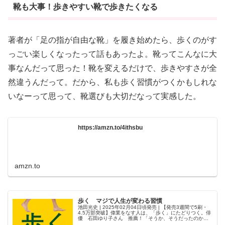
靴も大事！歩きやすい靴で歩きたくなる
著者が「足の指が自由な靴」を履き始めたら、歩くのがす
っごい楽しくなったって話もあったよ。靴ってこんなに大
事なんだって思った！靴を変えるだけで、歩きやすさが全
然違うんだって。だから、私も歩く習慣がつくかもしれな
いなーって思って、靴選びも大切だなって実感した。
https://amzn.to/4ithsbu
amzn.to
歩く マジで人生が変わる習慣
池田光史 | 2025年02月04日頃発売 | 【発売3週間で5刷・
4.5万部突破】偉業をなす人は、「歩く」にたどりつく。俳
優 石田ゆり子さん 推薦！「そうか、そうだったのか！
毎ページごとに、目からうろこの気付きだらけ。歩くこと