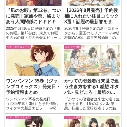
『凪のお暇』第12巻、つい
【2026年8月発売】予約候
に発売！家族や恋、絡まり
補に入れたい注目コミック
あう人間関係にドキドキし
8選！話題の最新巻をまと
ちゃう新展開が待ってる
めてチェック
2025年6月16日に発売予定の『凪
2026年8月発売予定の新刊コミッ
よ。
のお暇』第12巻は、東京でお暇
クから、憂国のモリアーティや幼
中の凪の母・夕の再会エピソード
稚園WARS、異世界居酒屋「の
をはじめ、慎二や欣、円たちの複
ぶ」など注目作品を厳選して紹
雑に絡み合う感情が描かれている
介。ミステリー、アクション、異
少年・青年コミック
コミック感想
よ。親子の絆や恋愛模様、人間関
世界、ホラー、グルメまで幅広い
係のもどかしさに注目の一冊にな
ジャンルの最新巻情報をまとめて
ってるから、シリーズファ...
チェックできます。
ワンパンマン 35巻（ジャ
かつての暗殺者は来世で違
ンプコミックス）発売日・
う生き方をする1 感想 ネタ
予約情報まとめ
バレ 見どころ｜最強の暗
殺者が選んだ新しい人生
ワンパンマン35巻の発売日
『かつての暗殺者は来世で違う生
（2025年10月3日）と予約情報。
き方をする』1巻のネタバレ感
サイタマの新居エピソードやZ市
想。転生した元暗殺者ミラの魅力
探索、ジェノスとの動向など注目
や迫力ある戦闘、見どころを読後
ポイントをわかりやすく解説。
の感想とともに紹介します。
少年・青年コミック
コミック感想