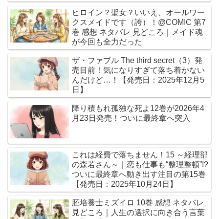
ヒロイン？聖女？いいえ、オールワー
クスメイドです（誇）！@COMIC 第7
巻 感想 ネタバレ 見どころ｜メイド魂
が今回も全力だった
ザ・ファブル The third secret（3）発
売目前！気になりすぎて落ち着かない
んだけど…！【発売日：2025年12月5
日】
降り積もれ孤独な死よ12巻が2026年4
月23日発売！ついに最終章へ突入
これは経費で落ちません！15 ～経理部
の森若さん～｜恋も仕事も“整理整頓”!?
ついに最終章へ動き出す注目の第15巻
【発売日：2025年10月24日】
胚培養士ミズイロ 10巻 感想 ネタバレ
見どころ｜人生の選択に向き合う言葉