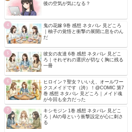
後の空気が気になる？
鬼の花嫁 9巻 感想 ネタバレ 見どころ
｜柚子の覚悟と衝撃の展開に息をのん
だ
彼女の友達 6巻 感想 ネタバレ 見どこ
ろ｜それぞれの選択が切なく胸に残る
一冊
ヒロイン？聖女？いいえ、オールワー
クスメイドです（誇）！@COMIC 第7
巻 感想 ネタバレ 見どころ｜メイド魂
が今回も全力だった
キシモジン 1巻 感想 ネタバレ 見どこ
ろ｜AIの母という衝撃設定が心に刺さ
る