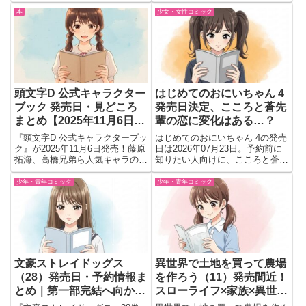
と各勢力の思惑が交差する格闘漫
への旅や謎の男の登場が気になる
本
少女・女性コミック
画。
一冊を解説
頭文字D 公式キャラクター
はじめてのおにいちゃん 4
ブック 発売日・見どころ
発売日決定、こころと蒼先
まとめ【2025年11月6日発
輩の恋に変化はある…？
売】
『頭文字D 公式キャラクターブッ
はじめてのおにいちゃん 4の発売
ク』が2025年11月6日発売！藤原
日は2026年07月23日。予約前に
拓海、高橋兄弟ら人気キャラの設
知りたい人向けに、こころと蒼先
定や裏話満載の完全保存版ファン
輩の恋模様や前巻で描かれたWデ
必携書。
ートの流れを整理。関係変化が気
少年・青年コミック
少年・青年コミック
になる続巻を紹介。
文豪ストレイドッグス
異世界で土地を買って農場
（28）発売日・予約情報ま
を作ろう（11）発売間近！
とめ｜第一部完結へ向かう
スローライフ×家族×異世界
重要巻
ライフがさらに加速する最