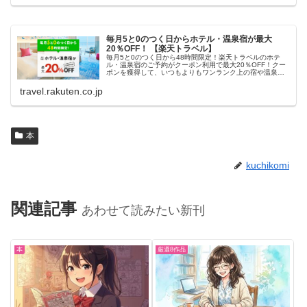
毎月5と0のつく日からホテル・温泉宿が最大
20％OFF！ 【楽天トラベル】
毎月5と0のつく日から48時間限定！楽天トラベルのホテ
ル・温泉宿のご予約がクーポン利用で最大20％OFF！クー
ポンを獲得して、いつもよりもワンランク上の宿や温泉宿
におトクに泊まろう！
travel.rakuten.co.jp
本
kuchikomi
関連記事
あわせて読みたい新刊
本
厳選8作品