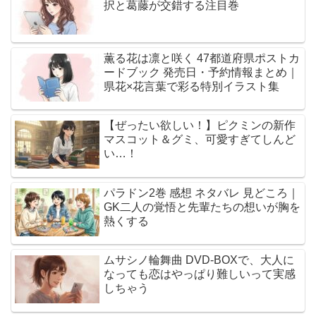
択と葛藤が交錯する注目巻
薫る花は凛と咲く 47都道府県ポストカ
ードブック 発売日・予約情報まとめ｜
県花×花言葉で彩る特別イラスト集
【ぜったい欲しい！】ピクミンの新作
マスコット＆グミ、可愛すぎてしんど
い…！
パラドン2巻 感想 ネタバレ 見どころ｜
GK二人の覚悟と先輩たちの想いが胸を
熱くする
ムサシノ輪舞曲 DVD-BOXで、大人に
なっても恋はやっぱり難しいって実感
しちゃう