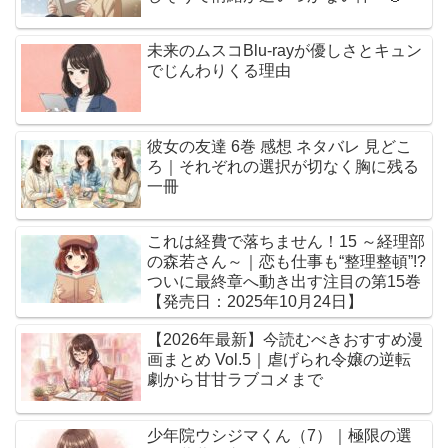
未来のムスコBlu-rayが優しさとキュン
でじんわりくる理由
彼女の友達 6巻 感想 ネタバレ 見どこ
ろ｜それぞれの選択が切なく胸に残る
一冊
これは経費で落ちません！15 ～経理部
の森若さん～｜恋も仕事も“整理整頓”!?
ついに最終章へ動き出す注目の第15巻
【発売日：2025年10月24日】
【2026年最新】今読むべきおすすめ漫
画まとめ Vol.5｜虐げられ令嬢の逆転
劇から甘甘ラブコメまで
少年院ウシジマくん（7）｜極限の選