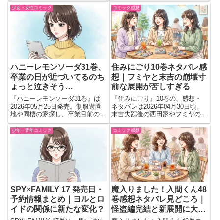
き込まれるフリーレンの新章開幕
語りたくなる胸キュンシーンをま
少女・女性コミック
コミック感想
と未来へ進む物語に注目。
とめました。
ハニーレモンソーダ31巻、
住みにごり10巻ネタバレ感
卒業の日が近づいてるのち
想｜フミヤと末吉の崩壊寸
ょっと泣きそう…
前な展開が苦しすぎる
『ハニーレモンソーダ31巻』は
『住みにごり』10巻の、感想・
2026年05月25日発売。制服遊園
ネタバレは2026年04月30日頃。
地や同棲の家探し、卒業目前の関
末吉失踪後の西田家やフミヤの変
係変化が見どころ。予約前に読む
化、笠原まわりの不穏な展開が大
価値を判断したい人向けに紹介
きな見どころ。予約前に重苦しい
少年・青年コミック
コミック感想
空気感も含めて紹介。
SPY×FAMILY 17 発売日・
魔入りました！入間くん48
予約情報まとめ｜ヨルとロ
巻感想ネタバレ見どころ｜
イドの関係に新たな変化？
怪盗編完結と新展開に大興
奮