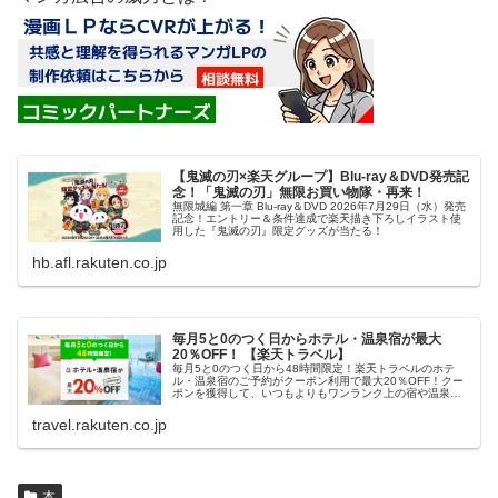
【鬼滅の刃×楽天グループ】Blu-ray＆DVD発売記
念！「鬼滅の刃」無限お買い物隊・再来！
無限城編 第一章 Blu-ray＆DVD 2026年7月29日（水）発売
記念！エントリー＆条件達成で楽天描き下ろしイラスト使
用した『鬼滅の刃』限定グッズが当たる！
hb.afl.rakuten.co.jp
毎月5と0のつく日からホテル・温泉宿が最大
20％OFF！ 【楽天トラベル】
毎月5と0のつく日から48時間限定！楽天トラベルのホテ
ル・温泉宿のご予約がクーポン利用で最大20％OFF！クー
ポンを獲得して、いつもよりもワンランク上の宿や温泉宿
におトクに泊まろう！
travel.rakuten.co.jp
本