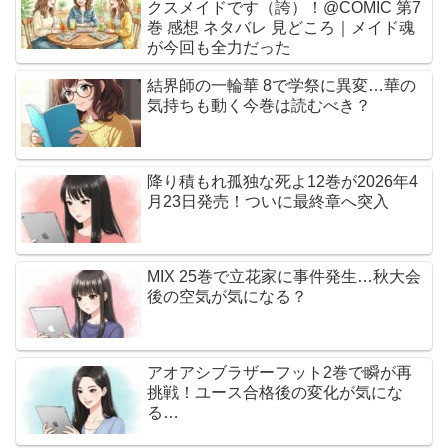
クスメイドです（誇）！@COMIC 第7
巻 感想 ネタバレ 見どころ｜メイド魂
が今回も全力だった
結界師の一輪華 8で学祭に異変…華の
気持ちも動く今巻は読むべき？
降り積もれ孤独な死よ12巻が2026年4
月23日発売！ついに最終章へ突入
MIX 25巻で立花家に事件発生…秋大会
後の空気が気になる？
アオアシブラザーフット2巻で瞬が再
挑戦！ユース合格後の変化が気にな
る…