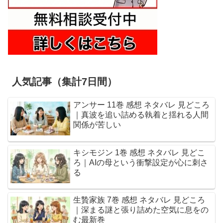
人気記事（集計7日間）
アンサー 11巻 感想 ネタバレ 見どころ
｜真波を追い詰める執着と揺れる人間
関係が苦しい
キシモジン 1巻 感想 ネタバレ 見どこ
ろ｜AIの母という衝撃設定が心に刺さ
る
生贄家族 7巻 感想 ネタバレ 見どころ
｜深まる謎と張り詰めた空気に息をの
む最新巻