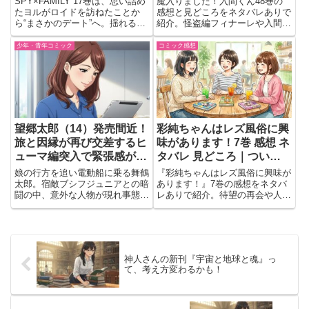
SPY×FAMILY 17巻は、思い詰め
魔入りました！入間くん48巻の
たヨルがロイドを訪ねたことか
感想と見どころをネタバレありで
ら“まさかのデート”へ。揺れる想
紹介。怪盗編フィナーレや入間と
いと向き合うヨル、そしてメリン
アリさんの変化、日常パートの魅
ダのノートでドノバンの意外な接
力、アンリ編への期待を語りま
少年・青年コミック
コミック感想
点が判明…物語が大きく動く注目
す。
巻。
望郷太郎（14）発売間近！
彩純ちゃんはレズ風俗に興
旅と因縁が再び交差するヒ
味があります！7巻 感想 ネ
ューマ編突入で緊張感が限
タバレ 見どころ｜ついに
界突破な件🔥
訪れた再会が胸を揺らした
娘の行方を追い電動船に乗る舞鶴
『彩純ちゃんはレズ風俗に興味が
一冊
太郎。宿敵ブシフジュニアとの暗
あります！』7巻の感想をネタバ
闘の中、意外な人物が現れ事態は
レありで紹介。待望の再会や人物
急転。日本編からヒューマ編へ進
同士の距離感、読後に残る余韻な
む第14巻。
ど印象的だった見どころを語りま
す。
神人さんの新刊『宇宙と地球と魂』っ
て、考え方変わるかも！