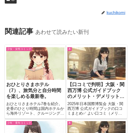
kuchikomi
関連記事
あわせて読みたい新刊
少女・女性コミック
本
おひとりさまホテル
【口コミで判明】大阪・関
（7）、旅気分と自分時間
西万博 公式ガイドブック
を楽しめる最新巻。
のメリット・デメリットと
は？買う前に要チェック！
おひとりさまホテル7巻を紹介。
2025年日本国際博覧会 大阪・関
史香のひとり時間は国内ホテルか
西万博 公式ガイドブックの口コ
ら海外リゾート、クルージングへ
ミまとめ✅ よい口コミ（メリッ
広がる。旅気分と自分時間の贅沢
トに感じられるポイント） 情報
を描いた新感覚の物語。
が豊富で、万博の全体像を把握す
少年・青年コミック
本
るのに役立つ。 ▶︎ Amazonで詳
細を見る 公式ガイドブックとし