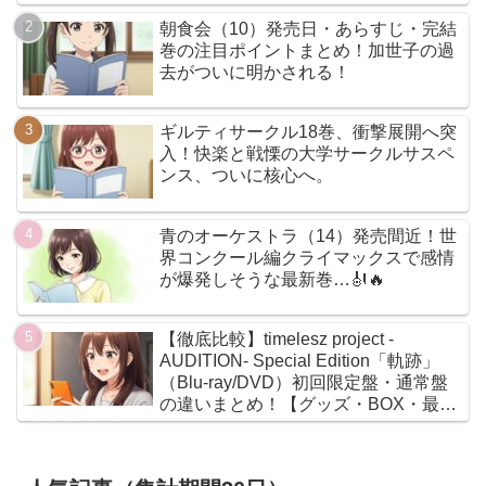
朝食会（10）発売日・あらすじ・完結
巻の注目ポイントまとめ！加世子の過
去がついに明かされる！
ギルティサークル18巻、衝撃展開へ突
入！快楽と戦慄の大学サークルサスペ
ンス、ついに核心へ。
青のオーケストラ（14）発売間近！世
界コンクール編クライマックスで感情
が爆発しそうな最新巻…🎻🔥
【徹底比較】timelesz project -
AUDITION- Special Edition「軌跡」
（Blu-ray/DVD）初回限定盤・通常盤
の違いまとめ！【グッズ・BOX・最安
値】