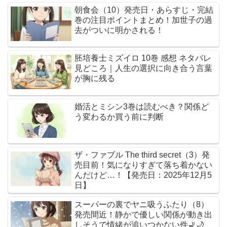
朝食会（10）発売日・あらすじ・完結
巻の注目ポイントまとめ！加世子の過
去がついに明かされる！
胚培養士ミズイロ 10巻 感想 ネタバレ
見どころ｜人生の選択に向き合う言葉
が胸に残る
婚活とミシン3巻は読むべき？関係ど
う変わるか買う前に判断
ザ・ファブル The third secret（3）発
売目前！気になりすぎて落ち着かない
んだけど…！【発売日：2025年12月5
日】
スーパーの裏でヤニ吸うふたり（8）
発売間近！静かで優しい関係が動き出
しそうで情緒が追いつかない件🚬🌙