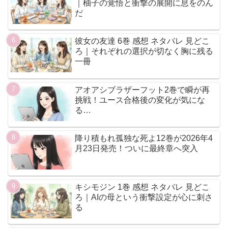
｜柚子の覚悟と衝撃の展開に息をのん
だ
彼女の友達 6巻 感想 ネタバレ 見どこ
ろ｜それぞれの選択が切なく胸に残る
一冊
アオアシブラザーフット2巻で瞬が再
挑戦！ユース合格後の変化が気にな
る…
降り積もれ孤独な死よ12巻が2026年4
月23日発売！ついに最終章へ突入
キシモジン 1巻 感想 ネタバレ 見どこ
ろ｜AIの母という衝撃設定が心に刺さ
る