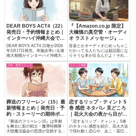
て、各国のパビリオ...
DEAR BOYS ACT4（22）
『【Amazon.co.jp 限定】
発売日・予約情報まとめ｜
大橋慎の真空管・オーディ
インターハイ沖縄大会で湘
オ ラストメッセージ』
南大相模が挑む新たな戦い
2025年8月22日発売！
DEAR BOYS ACT4 22巻が2026
音楽とかオーディオにめっちゃこ
年3月17日発売。布施歩率いる湘
だわってる人たちには超話題にな
南大相模がインターハイ沖縄大会
りそうな本が出るんだよ！それ
へ。明和大日立との激闘で鍵を握
が、2025年8月22日に発売予定の
るのは森と柏木の成長。
『大橋慎の真空管・オーディオ
少年・青年コミック
コミック感想
ラストメッセージ』。これ、真空
管アンプ愛用者には絶対読んでほ
しい内容がギッシリ詰まって...
葬送のフリーレン（15）最
恋するリップ・ティント 5
新情報まとめ｜発売日・予
巻 感想 ネタバレ 見どころ
約・ストーリーの期待ポイ
｜花火大会の夜から目が離
ント！
せなかった
『葬送のフリーレン15』は帝都
『恋するリップ・ティント』5巻
を舞台に影の戦士・魔導特務隊・
のネタバレ感想を紹介。花火大会
大陸魔法協会の思惑が交錯する後
で揺れ動く恋心や、あこ・遥巳・
日譚ファンタジー。護衛任務に巻
天馬それぞれの想いなど、読後に