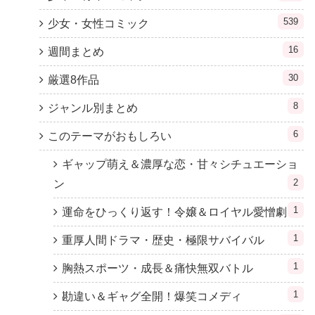
539
少女・女性コミック
16
週間まとめ
30
厳選8作品
8
ジャンル別まとめ
6
このテーマがおもしろい
ギャップ萌え＆濃厚な恋・甘々シチュエーショ
2
ン
1
運命をひっくり返す！令嬢＆ロイヤル愛憎劇
1
重厚人間ドラマ・歴史・極限サバイバル
1
胸熱スポーツ・成長＆痛快無双バトル
1
勘違い＆ギャグ全開！爆笑コメディ