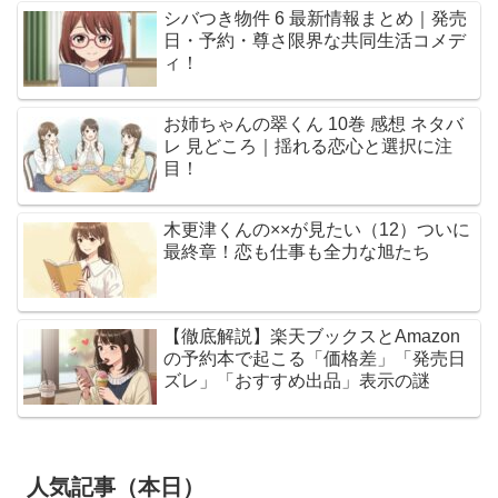
シバつき物件 6 最新情報まとめ｜発売
日・予約・尊さ限界な共同生活コメデ
ィ！
お姉ちゃんの翠くん 10巻 感想 ネタバ
レ 見どころ｜揺れる恋心と選択に注
目！
木更津くんの××が見たい（12）ついに
最終章！恋も仕事も全力な旭たち
【徹底解説】楽天ブックスとAmazon
の予約本で起こる「価格差」「発売日
ズレ」「おすすめ出品」表示の謎
人気記事（本日）