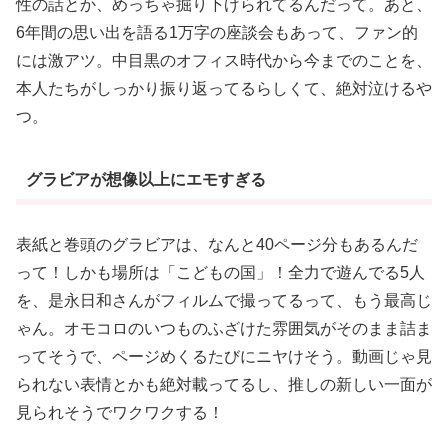
性の話とか、めっちゃ掘り下げられてるんだって。あと、
6年間の思い出を語る1万字の座談会もあって、ファン的
には激アツ。中目黒のオフィス時代から今までのことを、
本人たちがしっかり振り返ってるらしくて、絶対泣けるや
つ。
グラビアが想像以上にエモすぎる
表紙と巻頭のグラビアは、なんと40ページ分もあるんだ
って！しかも場所は「こどもの国」！全力で遊んでる5人
を、是永日和さんがフィルムで撮ってるって、もう最高じ
ゃん。オモコロのいつものふざけた雰囲気がそのまま詰ま
ってそうで、ページめくるたびにニヤけそう。動画じゃ見
られない表情とかも絶対載ってるし、推しの新しい一面が
見られそうでワクワクする！