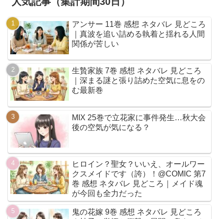
人気記事（集計期間30日）
アンサー 11巻 感想 ネタバレ 見どころ
｜真波を追い詰める執着と揺れる人間
関係が苦しい
生贄家族 7巻 感想 ネタバレ 見どころ
｜深まる謎と張り詰めた空気に息をの
む最新巻
MIX 25巻で立花家に事件発生…秋大会
後の空気が気になる？
ヒロイン？聖女？いいえ、オールワー
クスメイドです（誇）！@COMIC 第7
巻 感想 ネタバレ 見どころ｜メイド魂
が今回も全力だった
鬼の花嫁 9巻 感想 ネタバレ 見どころ