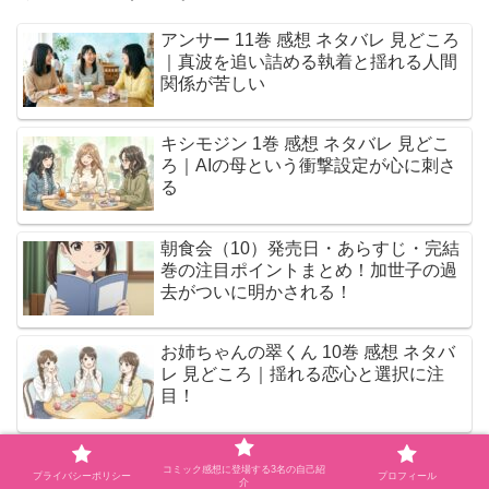
アンサー 11巻 感想 ネタバレ 見どころ
｜真波を追い詰める執着と揺れる人間
関係が苦しい
キシモジン 1巻 感想 ネタバレ 見どこ
ろ｜AIの母という衝撃設定が心に刺さ
る
朝食会（10）発売日・あらすじ・完結
巻の注目ポイントまとめ！加世子の過
去がついに明かされる！
お姉ちゃんの翠くん 10巻 感想 ネタバ
レ 見どころ｜揺れる恋心と選択に注
目！
佐々木萌香の最新作『もえもえエアラ
コミック感想に登場する3名の自己紹
イン』が登場！制服×CAで注目のイメ
プライバシーポリシー
プロフィール
介