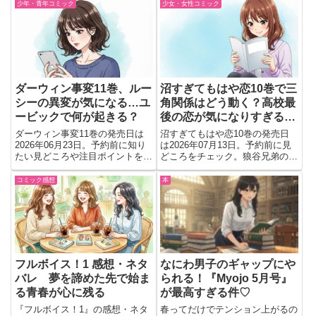
連携など迫力バトルの魅力を詳し
転機の最新巻。
少年・青年コミック
少女・女性コミック
く解説します。
ダーウィン事変11巻、ルー
沼すぎてもはや恋10巻で三
シーの異変が気になる…ユ
角関係はどう動く？高校最
ービックで何が起きる？
後の恋が気になりすぎる…
ダーウィン事変11巻の発売日は
沼すぎてもはや恋10巻の発売日
2026年06月23日。予約前に知り
は2026年07月13日。予約前に見
たい見どころや注目ポイントを紹
どころをチェック。狼谷兄弟の三
介。ルーシーの異変やリヴェラ脱
角関係や交際後の関係変化が気に
獄、ユービックで激化する戦いが
なるタイミング。購入判断に役立
コミック感想
本
気になる最新巻をチェック。
つ紹介。
フルボイス！1 感想・ネタ
なにわ男子のギャップにや
バレ 夢を諦めた先で始ま
られる！『Myojo 5月号』
る青春が心に残る
が最高すぎる件♡
『フルボイス！1』の感想・ネタ
春ってだけでテンション上がるの