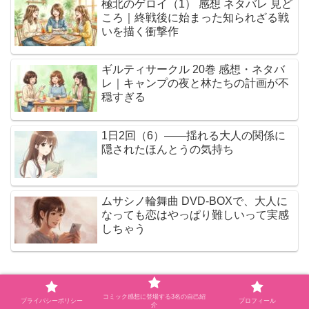
極北のゲロイ（1） 感想 ネタバレ 見ど
ころ｜終戦後に始まった知られざる戦
いを描く衝撃作
ギルティサークル 20巻 感想・ネタバ
レ｜キャンプの夜と林たちの計画が不
穏すぎる
1日2回（6）――揺れる大人の関係に
隠されたほんとうの気持ち
ムサシノ輪舞曲 DVD-BOXで、大人に
なっても恋はやっぱり難しいって実感
しちゃう
人気記事（本日）
コミック感想に登場する3名の自己紹
プライバシーポリシー
プロフィール
介