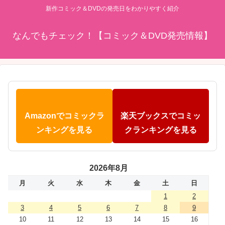
新作コミック＆DVDの発売日をわかりやすく紹介
なんでもチェック！【コミック＆DVD発売情報】
Amazonでコミックラ
楽天ブックスでコミッ
ンキングを見る
クランキングを見る
2026年8月
月
火
水
木
金
土
日
1
2
3
4
5
6
7
8
9
10
11
12
13
14
15
16