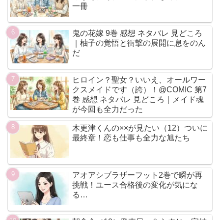
一冊
鬼の花嫁 9巻 感想 ネタバレ 見どころ
｜柚子の覚悟と衝撃の展開に息をのん
だ
ヒロイン？聖女？いいえ、オールワー
クスメイドです（誇）！@COMIC 第7
巻 感想 ネタバレ 見どころ｜メイド魂
が今回も全力だった
木更津くんの××が見たい（12）ついに
最終章！恋も仕事も全力な旭たち
アオアシブラザーフット2巻で瞬が再
挑戦！ユース合格後の変化が気にな
る…