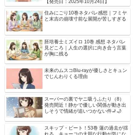
【発売日：2025年10月24日】
住みにごり10巻ネタバレ感想｜フミヤ
と末吉の崩壊寸前な展開が苦しすぎる
胚培養士ミズイロ 10巻 感想 ネタバレ
見どころ｜人生の選択に向き合う言葉
が胸に残る
未来のムスコBlu-rayが優しさとキュン
でじんわりくる理由
スーパーの裏でヤニ吸うふたり（8）
発売間近！静かで優しい関係が動き出
しそうで情緒が追いつかない件🚬🌙
スキップ・ビート！53巻 蓮の過去が揺
れる…キョーコの大胆な行動が気にな