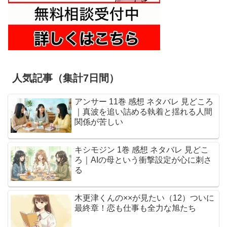
人気記事（集計7日間）
アンサー 11巻 感想 ネタバレ 見どころ
｜真波を追い詰める執着と揺れる人間
関係が苦しい
キシモジン 1巻 感想 ネタバレ 見どこ
ろ｜AIの母という衝撃設定が心に刺さ
る
木更津くんの××が見たい（12）ついに
最終章！恋も仕事も全力な旭たち