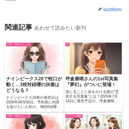
kuchikomi
関連記事
あわせて読みたい新刊
少年・青年コミック
本
ナインピークス20で牧口が
坪倉康晴さんの1st写真集
動く…3校対緋櫻の決着は
『夢幻』がついに登場！
どうなる？
演じることに命をかける彼の“芝
居する写真集”とは？2025年7月
ナインピークス20巻の発売日は
14日に発売予定の、坪倉康晴さ
2026年08月06日。予約前に内容
ん初の写真集『夢幻』。舞台やミ
を知りたい人向け。3校対緋櫻の
ュージカルで輝く彼が、写真の中
戦いが進む中、5対5の団体戦へ
でも“演じる”という新しい挑戦に
向けた牧口の動きが見どころ。読
少年・青年コミック
コミック感想
踏み込んでるって聞いて、もうド
む価値を判断できるよう解説。
キドキが止まらない…！鳥...