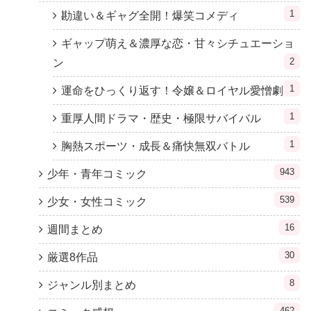
1
勘違い＆ギャグ全開！爆笑コメディ
ギャップ萌え＆濃厚な恋・甘々シチュエーショ
2
ン
1
運命をひっくり返す！令嬢＆ロイヤル愛憎劇
1
重厚人間ドラマ・歴史・極限サバイバル
1
胸熱スポーツ・成長＆痛快無双バトル
943
少年・青年コミック
539
少女・女性コミック
16
週間まとめ
30
厳選8作品
8
ジャンル別まとめ
462