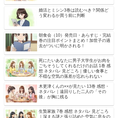
婚活とミシン3巻は読むべき？関係ど
う変わるか買う前に判断
朝食会（10）発売日・あらすじ・完結
巻の注目ポイントまとめ！加世子の過
去がついに明かされる！
死にたいあなたに男子大学生がお肉を
ごちそうしてくれるだけのお話 1巻 感
想 ネタバレ 見どころ｜優しい食事と
不穏な空気の落差が忘れられない
木更津くんの××が見たい 13巻 感想・
ネタバレ｜遠回りした二人の「その
後」が胸に残る
生贄家族 7巻 感想 ネタバレ 見どころ
｜深まる謎と張り詰めた空気に息をの