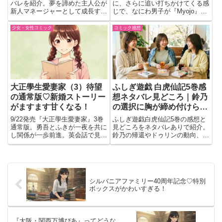
バレを紹介。夢を諦めた主人公が
に、さらに追い打ちかけてくる感
新人マネージャーとして成長する
じで、なにわ男子が『Myojo』5
姿や、声優のたまごたちとの交
月号の表紙に登場しててほんとヤ
流、小さな積み重ねが心に残る魅
バい！アジアツアーとかソロ活動
少女・女性コミック
コミック感想
力を語ります。
もどんどん増えてて、どんどん進
化してる7人が、わちゃわちゃ感
もクールな顔も全部見せてく...
大正學生愛妻家（3）待望
ふしぎ遊戯 白虎仙記5巻感
の通常版♡新婚ストーリー
想ネタバレ見どころ｜鈴乃
がますます甘くなる！
の選択に胸が締め付けられ
る
9/22発売『大正學生愛妻家』3巻
ふしぎ遊戯白虎仙記5巻の感想と
通常版。勇吾とふきが一夜を共に
見どころをネタバレありで紹介。
し関係が一歩前進。英会話で見え
鈴乃の帰還やドゥリンの動向、ネ
る新たな一面など、大正ロマンの
イランの策、婁宿との切ない関係
甘い新婚ストーリーの注目点をま
など印象的な場面を語ります。
とめて紹介。
シルバニアファミリー40周年記念♡特別
ボックスがかわいすぎる！
『大阪・関西万博ぴあ』ってどうな