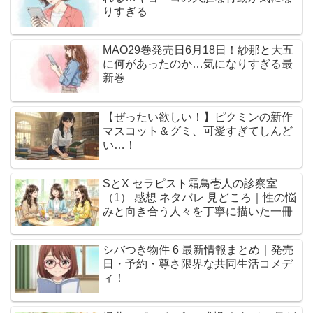
りすぎる
MAO29巻発売日6月18日！紗那と大五
に何があったのか…気になりすぎる最
新巻
【ぜったい欲しい！】ピクミンの新作
マスコット＆グミ、可愛すぎてしんど
い…！
SとX セラピスト霜鳥壱人の診察室
（1） 感想 ネタバレ 見どころ｜性の悩
みと向き合う人々を丁寧に描いた一冊
シバつき物件 6 最新情報まとめ｜発売
日・予約・尊さ限界な共同生活コメデ
ィ！