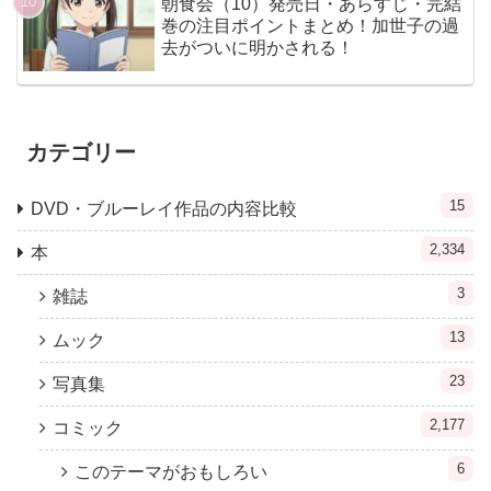
朝食会（10）発売日・あらすじ・完結
巻の注目ポイントまとめ！加世子の過
去がついに明かされる！
カテゴリー
15
DVD・ブルーレイ作品の内容比較
2,334
本
3
雑誌
13
ムック
23
写真集
2,177
コミック
6
このテーマがおもしろい