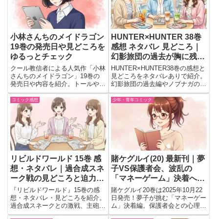
小林さんちのメイドラゴン
HUNTER×HUNTER 38巻
19巻の発売日や見どころを
感想 ネタバレ 見どころ｜
ゆるっとチェック
幻影旅団の過去が胸に残っ
た一冊
クール教信者による人気作「小林
HUNTER×HUNTER38巻の感想と
さんちのメイドラゴン」19巻の
見どころをネタバレありで紹介。
発売日や内容を紹介。トールやイ
幻影旅団の過去編やノブナガの回
ルルの活躍、小林さんとの絆が深
想、船内抗争の緊張感など読後に
まる最新巻の見どころを解説。
語りたくなる魅力をまとめまし
コミック感想
少年・青年コミック
た。
リビルドワールド 15巻 感
賭ケグルイ(20) 最新刊｜夢
想・ネタバレ｜過合成スネ
子VS保護者会、波乱の
ーク戦の見どころと迫力バ
「マネーゲーム」決着へ！
トル展開を解説
【発売日：2025年10月22
『リビルドワールド』15巻の感
賭ケグルイ20巻は2025年10月22
日】
想・ネタバレ・見どころを紹介。
日発売！夢子が挑む「マネーゲー
過合成スネークとの激戦、主砲直
ム」決着編。保護者会との心理戦
撃の衝撃展開、アキラやリリーの
がついに終幕を迎える、シリーズ