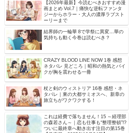
【2026年最新】今読むべきおすすめ漫
画まとめ Vol.7｜痛快な逆転ファンタ
ジーからホラー・大人の濃厚ラブスト
ーリーまで
結界師の一輪華 8で学祭に異変…華の
気持ちも動く今巻は読むべき？
CRAZY BLOOD LINE NOW 1巻 感想
ネタバレ 見どころ｜昭和の熱気とバイ
クが胸を震わせる一冊
杖と剣のウィストリア 16巻 感想・ネ
タバレ｜東の大都サミオスへ、新章の
旅立ちがワクワクする！
これは経費で落ちません！15 ～経理部
の森若さん～｜恋も仕事も“整理整頓”!?
ついに最終章へ動き出す注目の第15巻