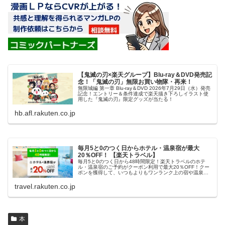
【鬼滅の刃×楽天グループ】Blu-ray＆DVD発売記
念！「鬼滅の刃」無限お買い物隊・再来！
無限城編 第一章 Blu-ray＆DVD 2026年7月29日（水）発売
記念！エントリー＆条件達成で楽天描き下ろしイラスト使
用した『鬼滅の刃』限定グッズが当たる！
hb.afl.rakuten.co.jp
毎月5と0のつく日からホテル・温泉宿が最大
20％OFF！ 【楽天トラベル】
毎月5と0のつく日から48時間限定！楽天トラベルのホテ
ル・温泉宿のご予約がクーポン利用で最大20％OFF！クー
ポンを獲得して、いつもよりもワンランク上の宿や温泉宿
におトクに泊まろう！
travel.rakuten.co.jp
本