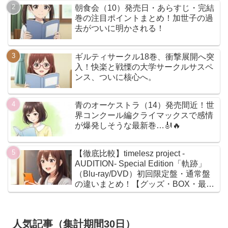
朝食会（10）発売日・あらすじ・完結
巻の注目ポイントまとめ！加世子の過
去がついに明かされる！
ギルティサークル18巻、衝撃展開へ突
入！快楽と戦慄の大学サークルサスペ
ンス、ついに核心へ。
青のオーケストラ（14）発売間近！世
界コンクール編クライマックスで感情
が爆発しそうな最新巻…🎻🔥
【徹底比較】timelesz project -
AUDITION- Special Edition「軌跡」
（Blu-ray/DVD）初回限定盤・通常盤
の違いまとめ！【グッズ・BOX・最安
値】
人気記事（集計期間30日）