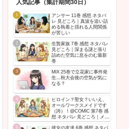
人気記事（集計期間30日）
アンサー 11巻 感想 ネタバ
レ 見どころ｜真波を追い詰
める執着と揺れる人間関係
が苦しい
生贄家族 7巻 感想 ネタバレ
見どころ｜深まる謎と張り
詰めた空気に息をのむ最新
巻
MIX 25巻で立花家に事件発
生…秋大会後の空気が気に
なる？
ヒロイン？聖女？いいえ、
オールワークスメイドです
（誇）！@COMIC 第7巻 感
想 ネタバレ 見どころ｜メイ
ド魂が今回も全力だった
彼女の友達 6巻 感想 ネタバ