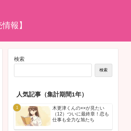
売情報】
検索
検索
人気記事（集計期間1年）
木更津くんの××が見たい
（12）ついに最終章！恋も
仕事も全力な旭たち