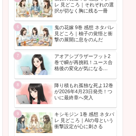
レ 見どころ｜それぞれの選
択が切なく胸に残る一冊
鬼の花嫁 9巻 感想 ネタバレ
見どころ｜柚子の覚悟と衝
撃の展開に息をのんだ
アオアシブラザーフット2
巻で瞬が再挑戦！ユース合
格後の変化が気になる…
降り積もれ孤独な死よ12巻
が2026年4月23日発売！つ
いに最終章へ突入
キシモジン 1巻 感想 ネタバ
レ 見どころ｜AIの母という
衝撃設定が心に刺さる