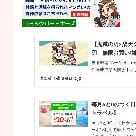
【鬼滅の刃×楽天グ
刃」無限お買い物
無限城編 第一章 Blu-
件達成で楽天描き下ろ
hb.afl.rakuten.co.jp
毎月5と0のつく日
トラベル】
毎月5と0のつく日から
ーポン利用で最大20％