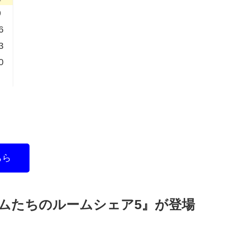
9
6
3
0
ちら
ムたちのルームシェア5』が登場