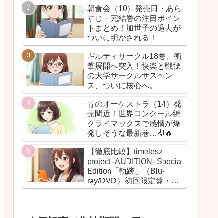
朝食会（10）発売日・あら
すじ・完結巻の注目ポイン
トまとめ！加世子の過去が
ついに明かされる！
ギルティサークル18巻、衝
撃展開へ突入！快楽と戦慄
の大学サークルサスペン
ス、ついに核心へ。
青のオーケストラ（14）発
売間近！世界コンクール編
クライマックスで感情が爆
発しそうな最新巻…🎻🔥
【徹底比較】timelesz
project -AUDITION- Special
Edition「軌跡」（Blu-
ray/DVD）初回限定盤・通
常盤の違いまとめ！【グッ
ズ・BOX・最安値】