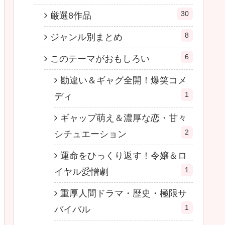
30
厳選8作品
8
ジャンル別まとめ
6
このテーマがおもしろい
勘違い＆ギャグ全開！爆笑コメ
1
ディ
ギャップ萌え＆濃厚な恋・甘々
2
シチュエーション
運命をひっくり返す！令嬢＆ロ
1
イヤル愛憎劇
重厚人間ドラマ・歴史・極限サ
1
バイバル