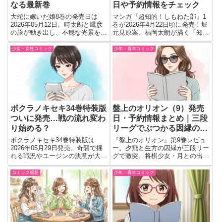
なる最新巻
日や予約情報をチェック
大蛇に嫁いだ娘8巻の発売日は
マンガ『超知的！しもねた部』1
2026年05月12日。時太郎と鷹彦
巻が2026年4月22日頃に発売！堀
の旅が動き出し、不穏な光景を目
元見原案、福岡太朗が描く「知的
撃した後の関係変化も気になる展
下ネタ」の魅力とは？女子高生た
開に。予約前に見どころをチェッ
ちが繰り広げるシュールで知的な
少女・女性コミック
少年・青年コミック
ク。
部活動のあらすじや予約情報をチ
ェックして、新感覚の教養マンガ
を楽しみましょう。
ボクラノキセキ34巻特装版
盤上のオリオン（9）発売
ついに発売…戦の流れ変わ
日・予約情報まとめ｜三段
り始める？
リーグでぶつかる因縁の対
局
ボクラノキセキ34巻特装版は
『盤上のオリオン』第9巻レビュ
2026年05月29日発売。奇襲で揺
ー。夕飛と生方の因縁が三段リー
れる戦況やユージンの決意が大き
グで激突。将棋少女・月との出会
な見どころに。描き下ろし小冊子
いから始まる青春ドラマが大きく
付き特装版の予約前に内容をチェ
動く、将棋×恋×成長の物語。
コミック感想
少年・青年コミック
ック。