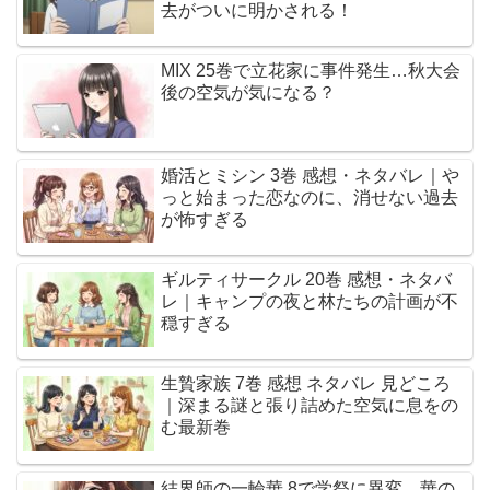
去がついに明かされる！
MIX 25巻で立花家に事件発生…秋大会
後の空気が気になる？
婚活とミシン 3巻 感想・ネタバレ｜や
っと始まった恋なのに、消せない過去
が怖すぎる
ギルティサークル 20巻 感想・ネタバ
レ｜キャンプの夜と林たちの計画が不
穏すぎる
生贄家族 7巻 感想 ネタバレ 見どころ
｜深まる謎と張り詰めた空気に息をの
む最新巻
結界師の一輪華 8で学祭に異変…華の