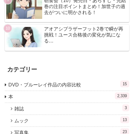
朝食会（10）発売日・あらすじ・完結
巻の注目ポイントまとめ！加世子の過
去がついに明かされる！
アオアシブラザーフット2巻で瞬が再
挑戦！ユース合格後の変化が気にな
る…
カテゴリー
15
DVD・ブルーレイ作品の内容比較
2,339
本
3
雑誌
13
ムック
23
写真集