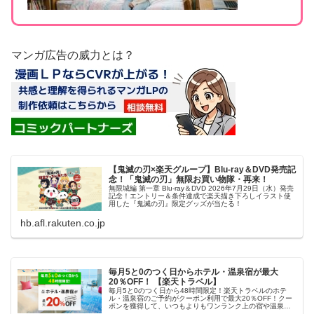
マンガ広告の威力とは？
【鬼滅の刃×楽天グループ】Blu-ray＆DVD発売記
念！「鬼滅の刃」無限お買い物隊・再来！
無限城編 第一章 Blu-ray＆DVD 2026年7月29日（水）発売
記念！エントリー＆条件達成で楽天描き下ろしイラスト使
用した『鬼滅の刃』限定グッズが当たる！
hb.afl.rakuten.co.jp
毎月5と0のつく日からホテル・温泉宿が最大
20％OFF！ 【楽天トラベル】
毎月5と0のつく日から48時間限定！楽天トラベルのホテ
ル・温泉宿のご予約がクーポン利用で最大20％OFF！クー
ポンを獲得して、いつもよりもワンランク上の宿や温泉宿
におトクに泊まろう！