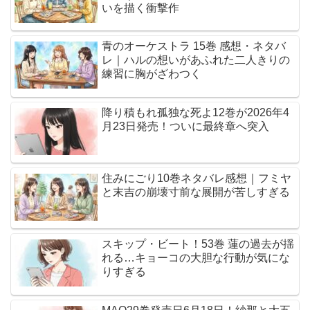
いを描く衝撃作
青のオーケストラ 15巻 感想・ネタバ
レ｜ハルの想いがあふれた二人きりの
練習に胸がざわつく
降り積もれ孤独な死よ12巻が2026年4
月23日発売！ついに最終章へ突入
住みにごり10巻ネタバレ感想｜フミヤ
と末吉の崩壊寸前な展開が苦しすぎる
スキップ・ビート！53巻 蓮の過去が揺
れる…キョーコの大胆な行動が気にな
りすぎる