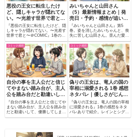
悪役の王女に転生したけ
みいちゃんと山田さん
ど、隠しキャラが隠れてな
（5）最新情報まとめ｜発
い。〜光差す世界で君と〜
売日・予約・感情が追いつ
＠COMIC 第1巻 感想 ネタ
かない最新巻
『悪役の王女に転生したけど、隠
『みいちゃんと山田さん』第5
バレ 見どころ｜リュシエ
しキャラが隠れてない。〜光差す
巻。姿を消したみいちゃんと、喪
世界で君と〜＠COMIC』1巻の感
失に苦しむ山田さん。歪んだ愛情
ンヌとルルの出会いが胸を
想をネタバレありで紹介。リュシ
と支配の中で始まる、ふたり暮ら
打つ
エンヌとルルの出会いや心温まる
しの物語を描く。
コミック感想
コミック感想
やり取りを語ります。
自分の事を主人公だと信じ
偽りの王女は、竜人の国の
てやまない踏み台が、主人
宰相に溺愛される 1巻 感想
公を踏み台だと勘違いし
ネタバレ｜優しさがじんわ
て、優勝してしまうお話で
り沁みる恋物語
『自分の事を主人公だと信じてや
『偽りの王女は、竜人の国の宰相
す@COMIC 第1巻 感想 ネ
まない踏み台が、主人公を踏み台
に溺愛される』1巻の感想をネタ
だと勘違いして、優勝してしまう
バレありで紹介。レインとシグル
タバレ｜勘違いだけで運命
お話です@COMIC』1巻の感想・
トの優しい関係や胸に残る場面、
を変える主人公が最高に面
ネタバレ。勘違いを貫く主人公の
気になる展開を会話形式でまとめ
白い
魅力や爽快な展開を紹介します。
ています。