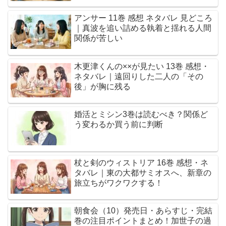
アンサー 11巻 感想 ネタバレ 見どころ
｜真波を追い詰める執着と揺れる人間
関係が苦しい
木更津くんの××が見たい 13巻 感想・
ネタバレ｜遠回りした二人の「その
後」が胸に残る
婚活とミシン3巻は読むべき？関係ど
う変わるか買う前に判断
杖と剣のウィストリア 16巻 感想・ネ
タバレ｜東の大都サミオスへ、新章の
旅立ちがワクワクする！
朝食会（10）発売日・あらすじ・完結
巻の注目ポイントまとめ！加世子の過