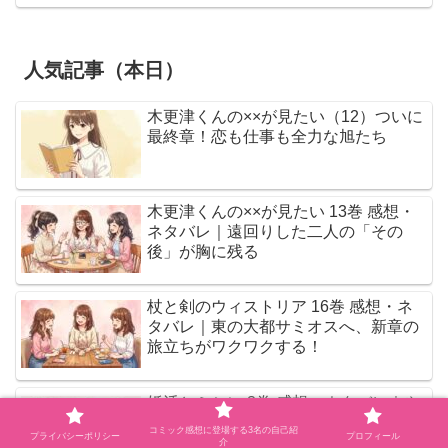
人気記事（本日）
木更津くんの××が見たい（12）ついに
最終章！恋も仕事も全力な旭たち
木更津くんの××が見たい 13巻 感想・
ネタバレ｜遠回りした二人の「その
後」が胸に残る
杖と剣のウィストリア 16巻 感想・ネ
タバレ｜東の大都サミオスへ、新章の
旅立ちがワクワクする！
婚活とミシン 3巻 感想・ネタバレ｜や
っと始まった恋なのに、消せない過去
コミック感想に登場する3名の自己紹
プライバシーポリシー
プロフィール
が怖すぎる
介