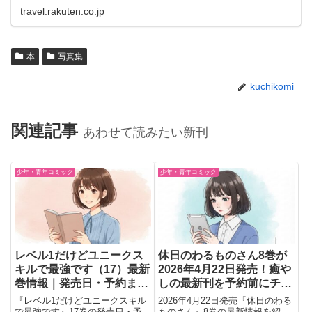
travel.rakuten.co.jp
本
写真集
kuchikomi
関連記事
あわせて読みたい新刊
少年・青年コミック
少年・青年コミック
レベル1だけどユニークス
休日のわるものさん8巻が
キルで最強です（17）最新
2026年4月22日発売！癒や
巻情報｜発売日・予約まと
しの最新刊を予約前にチェ
め
ック
『レベル1だけどユニークスキル
2026年4月22日発売『休日のわる
で最強です』17巻の発売日・予
ものさん』8巻の最新情報を紹