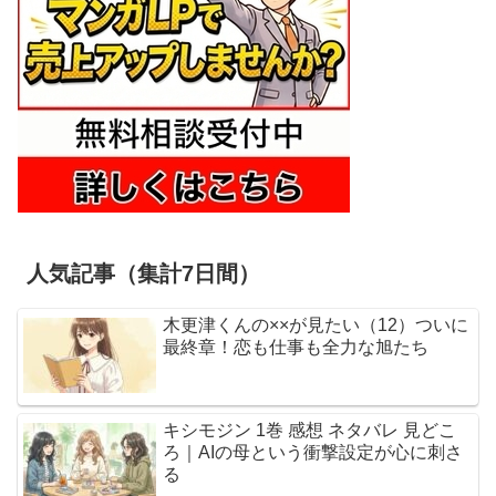
人気記事（集計7日間）
木更津くんの××が見たい（12）ついに
最終章！恋も仕事も全力な旭たち
キシモジン 1巻 感想 ネタバレ 見どこ
ろ｜AIの母という衝撃設定が心に刺さ
る