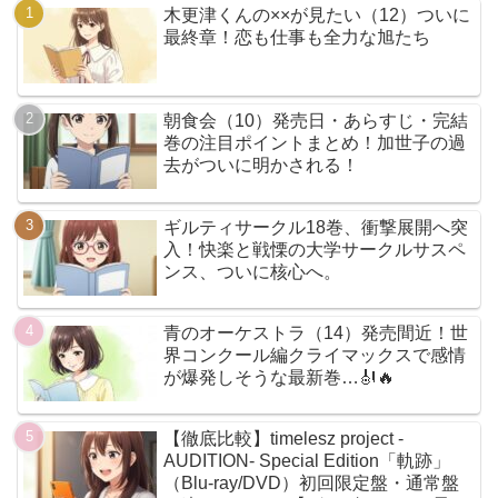
木更津くんの××が見たい（12）ついに
最終章！恋も仕事も全力な旭たち
朝食会（10）発売日・あらすじ・完結
巻の注目ポイントまとめ！加世子の過
去がついに明かされる！
ギルティサークル18巻、衝撃展開へ突
入！快楽と戦慄の大学サークルサスペ
ンス、ついに核心へ。
青のオーケストラ（14）発売間近！世
界コンクール編クライマックスで感情
が爆発しそうな最新巻…🎻🔥
【徹底比較】timelesz project -
AUDITION- Special Edition「軌跡」
（Blu-ray/DVD）初回限定盤・通常盤