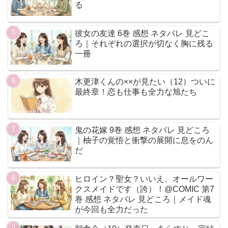
る
彼女の友達 6巻 感想 ネタバレ 見どこ
ろ｜それぞれの選択が切なく胸に残る
一冊
木更津くんの××が見たい（12）ついに
最終章！恋も仕事も全力な旭たち
鬼の花嫁 9巻 感想 ネタバレ 見どころ
｜柚子の覚悟と衝撃の展開に息をのん
だ
ヒロイン？聖女？いいえ、オールワー
クスメイドです（誇）！@COMIC 第7
巻 感想 ネタバレ 見どころ｜メイド魂
が今回も全力だった