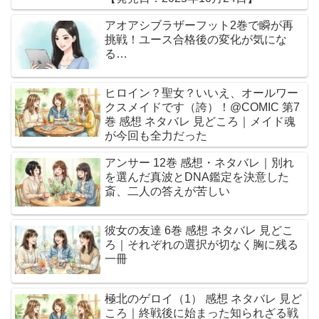
アオアシブラザーフット2巻で瞬が再
挑戦！ユース合格後の変化が気にな
る…
ヒロイン？聖女？いいえ、オールワー
クスメイドです（誇）！@COMIC 第7
巻 感想 ネタバレ 見どころ｜メイド魂
が今回も全力だった
アンサー 12巻 感想・ネタバレ｜別れ
を選んだ真波とDNA鑑定を決意した
斎、二人の答えが苦しい
彼女の友達 6巻 感想 ネタバレ 見どこ
ろ｜それぞれの選択が切なく胸に残る
一冊
極北のゲロイ（1） 感想 ネタバレ 見ど
ころ｜終戦後に始まった知られざる戦