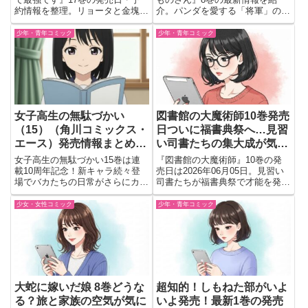
約情報を整理。リョータと金塊を
介。パンダを愛する「将軍」の癒
生む少女アウルムの出会い、再会
やしの休日を描く人気コメディの
エピソードの期待点も紹介。
予約情報や見どころ、おすすめ度
少年・青年コミック
少年・青年コミック
をまとめました。日々の疲れをリ
セットしたい読者必見の内容で
す。
女子高生の無駄づかい
図書館の大魔術師10巻発売
（15）（角川コミックス・
日ついに福書典祭へ…見習
エース）発売情報まとめ｜
い司書たちの集大成が気に
連載10周年でカオスが極ま
なる
女子高生の無駄づかい15巻は連
『図書館の大魔術師』10巻の発
る！
載10周年記念！新キャラ続々登
売日は2026年06月05日。見習い
場でバカたちの日常がさらにカオ
司書たちが福書典祭で才能を発揮
スに進化。
する注目巻。予約前に知りたい見
どころや読む価値をわかりやすく
少女・女性コミック
少年・青年コミック
解説
大蛇に嫁いだ娘 8巻どうな
超知的！しもねた部がいよ
る？旅と家族の空気が気に
いよ発売！最新1巻の発売