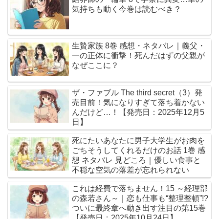
気持ちも動く今巻は読むべき？
生贄家族 8巻 感想・ネタバレ｜義父・
一の正体に衝撃！死んだはずの父親が
なぜここに？
ザ・ファブル The third secret（3）発
売目前！気になりすぎて落ち着かない
んだけど…！【発売日：2025年12月5
日】
死にたいあなたに男子大学生がお肉を
ごちそうしてくれるだけのお話 1巻 感
想 ネタバレ 見どころ｜優しい食事と
不穏な空気の落差が忘れられない
これは経費で落ちません！15 ～経理部
の森若さん～｜恋も仕事も“整理整頓”!?
ついに最終章へ動き出す注目の第15巻
【発売日：2025年10月24日】