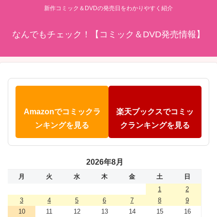
新作コミック＆DVDの発売日をわかりやすく紹介
なんでもチェック！【コミック＆DVD発売情報】
Amazonでコミックラ
楽天ブックスでコミッ
ンキングを見る
クランキングを見る
2026年8月
月
火
水
木
金
土
日
1
2
3
4
5
6
7
8
9
10
11
12
13
14
15
16