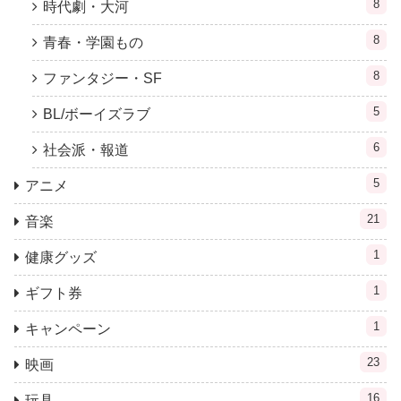
8
時代劇・大河
8
青春・学園もの
8
ファンタジー・SF
5
BL/ボーイズラブ
6
社会派・報道
5
アニメ
21
音楽
1
健康グッズ
1
ギフト券
1
キャンペーン
23
映画
16
玩具