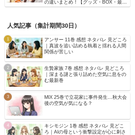
の違いまとめ！【グッズ・BOX・最安
値】
人気記事（集計期間30日）
アンサー 11巻 感想 ネタバレ 見どころ
｜真波を追い詰める執着と揺れる人間
関係が苦しい
生贄家族 7巻 感想 ネタバレ 見どころ
｜深まる謎と張り詰めた空気に息をの
む最新巻
MIX 25巻で立花家に事件発生…秋大会
後の空気が気になる？
キシモジン 1巻 感想 ネタバレ 見どこ
ろ｜AIの母という衝撃設定が心に刺さ