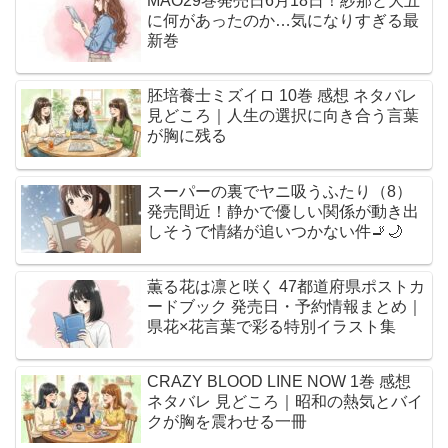
MAO29巻発売日6月18日！紗那と大五
に何があったのか…気になりすぎる最
新巻
胚培養士ミズイロ 10巻 感想 ネタバレ
見どころ｜人生の選択に向き合う言葉
が胸に残る
スーパーの裏でヤニ吸うふたり（8）
発売間近！静かで優しい関係が動き出
しそうで情緒が追いつかない件🚬🌙
薫る花は凛と咲く 47都道府県ポストカ
ードブック 発売日・予約情報まとめ｜
県花×花言葉で彩る特別イラスト集
CRAZY BLOOD LINE NOW 1巻 感想
ネタバレ 見どころ｜昭和の熱気とバイ
クが胸を震わせる一冊