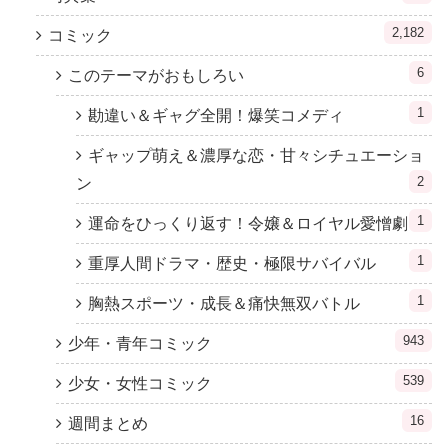
2,182
コミック
6
このテーマがおもしろい
1
勘違い＆ギャグ全開！爆笑コメディ
ギャップ萌え＆濃厚な恋・甘々シチュエーショ
2
ン
1
運命をひっくり返す！令嬢＆ロイヤル愛憎劇
1
重厚人間ドラマ・歴史・極限サバイバル
1
胸熱スポーツ・成長＆痛快無双バトル
943
少年・青年コミック
539
少女・女性コミック
16
週間まとめ