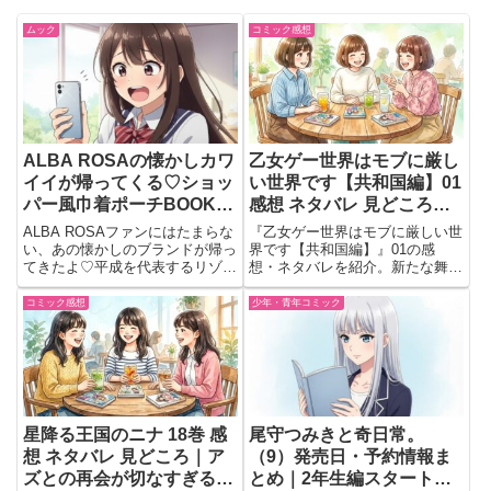
ムック
コミック感想
ALBA ROSAの懐かしカワ
乙女ゲー世界はモブに厳し
イイが帰ってくる♡ショッ
い世界です【共和国編】01
パー風巾着ポーチBOOK予
感想 ネタバレ 見どころ｜
約受付中！
新章の始まりに期待が膨ら
ALBA ROSAファンにはたまらな
『乙女ゲー世界はモブに厳しい世
む第一巻
い、あの懐かしのブランドが帰っ
界です【共和国編】』01の感
てきたよ♡平成を代表するリゾー
想・ネタバレを紹介。新たな舞台
トカジュアルブランド「アルバロ
やヒロイン、リオンたちの変わら
ーザ」から、限定アイテム付きの
ない掛け合いなど、新章の見どこ
コミック感想
少年・青年コミック
ブランドムックが登場！2025年8
ろを会話形式でまとめています。
月6日の発売を前に、すでに話題
になってるよ〜！目玉...
星降る王国のニナ 18巻 感
尾守つみきと奇日常。
想 ネタバレ 見どころ｜ア
（9）発売日・予約情報ま
ズとの再会が切なすぎる最
とめ｜2年生編スタートで