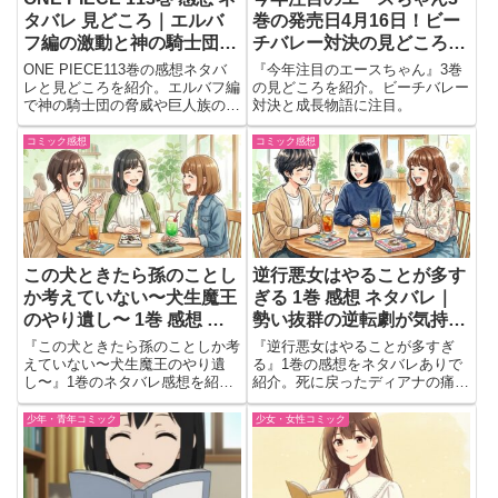
タバレ 見どころ｜エルバ
巻の発売日4月16日！ビー
フ編の激動と神の騎士団の
チバレー対決の見どころ紹
脅威を徹底解説
介
ONE PIECE113巻の感想ネタバ
『今年注目のエースちゃん』3巻
レと見どころを紹介。エルバフ編
の見どころを紹介。ビーチバレー
で神の騎士団の脅威や巨人族の戦
対決と成長物語に注目。
いが激化し、物語はクライマック
スへ加速。続きが気になる重要展
コミック感想
コミック感想
開を徹底解説！
この犬ときたら孫のことし
逆行悪女はやることが多す
か考えていない〜犬生魔王
ぎる 1巻 感想 ネタバレ｜
のやり遺し〜 1巻 感想 ネ
勢い抜群の逆転劇が気持ち
タバレ 最強魔王が犬にな
いい
『この犬ときたら孫のことしか考
『逆行悪女はやることが多すぎ
ったら孫愛が止まらない
えていない〜犬生魔王のやり遺
る』1巻の感想をネタバレありで
し〜』1巻のネタバレ感想を紹
紹介。死に戻ったディアナの痛快
介。犬へ転生した魔王と孫エムの
な逆転劇や気になる人物、次巻へ
交流、笑いと熱さが詰まった物語
の期待を読後の会話形式で語りま
少年・青年コミック
少女・女性コミック
を振り返ります。
す。