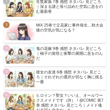
生贄家族 7巻 感想 ネタバレ 見どころ
｜深まる謎と張り詰めた空気に息をの
む最新巻
MIX 25巻で立花家に事件発生…秋大会
後の空気が気になる？
鬼の花嫁 9巻 感想 ネタバレ 見どころ
｜柚子の覚悟と衝撃の展開に息をのん
だ
彼女の友達 6巻 感想 ネタバレ 見どこ
ろ｜それぞれの選択が切なく胸に残る
一冊
ヒロイン？聖女？いいえ、オールワー
クスメイドです（誇）！@COMIC 第7
巻 感想 ネタバレ 見どころ｜メイド魂