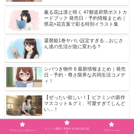
薫る花は凛と咲く 47都道府県ポストカ
ードブック 発売日・予約情報まとめ｜
県花×花言葉で彩る特別イラスト集
還暦姫1巻ヤバい設定すぎる…おじさ
ん達の生活が急に変わる？
シバつき物件 6 最新情報まとめ｜発売
日・予約・尊さ限界な共同生活コメデ
ィ！
【ぜったい欲しい！】ピクミンの新作
マスコット＆グミ、可愛すぎてしんど
い…！
住みにごり10巻ネタバレ感想｜フミヤ
コミック感想に登場する3名の自己紹
プライバシーポリシー
プロフィール
と末吉の崩壊寸前な展開が苦しすぎる
介