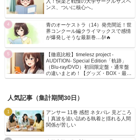
入！快楽と戦慄の大学サークルサスペ
ンス、ついに核心へ。
青のオーケストラ（14）発売間近！世
界コンクール編クライマックスで感情
が爆発しそうな最新巻…🎻🔥
【徹底比較】timelesz project -
AUDITION- Special Edition「軌跡」
（Blu-ray/DVD）初回限定盤・通常盤
の違いまとめ！【グッズ・BOX・最安
値】
人気記事（集計期間30日）
アンサー 11巻 感想 ネタバレ 見どころ
｜真波を追い詰める執着と揺れる人間
関係が苦しい