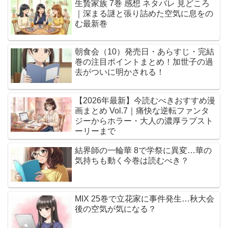
生贄家族 7巻 感想 ネタバレ 見どころ
｜深まる謎と張り詰めた空気に息をの
む最新巻
朝食会（10）発売日・あらすじ・完結
巻の注目ポイントまとめ！加世子の過
去がついに明かされる！
【2026年最新】今読むべきおすすめ漫
画まとめ Vol.7｜痛快な逆転ファンタ
ジーからホラー・大人の濃厚ラブスト
ーリーまで
結界師の一輪華 8で学祭に異変…華の
気持ちも動く今巻は読むべき？
MIX 25巻で立花家に事件発生…秋大会
後の空気が気になる？