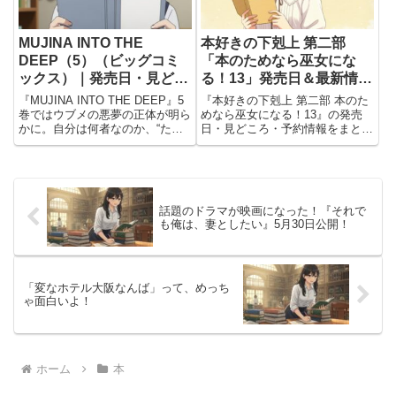
MUJINA INTO THE
本好きの下剋上 第二部
DEEP（5）（ビッグコミ
「本のためなら巫女にな
ックス）｜発売日・見どこ
る！13」発売日＆最新情報
ろ・予約情報まとめ
まとめ
『MUJINA INTO THE DEEP』5
『本好きの下剋上 第二部 本のた
巻ではウブメの悪夢の正体が明ら
めなら巫女になる！13』の発売
かに。自分は何者なのか、“たぬ
日・見どころ・予約情報をまとめ
き男”の意味とは？浅野いにおが
て紹介。マインの巫女としての挑
描く衝撃の真実とドラマを紹介し
戦や印刷文化の広がり、仲間との
ます。
関係性の進展に注目。
話題のドラマが映画になった！『それで
も俺は、妻としたい』5月30日公開！
「変なホテル大阪なんば」って、めっち
ゃ面白いよ！
ホーム
本