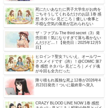
死にたいあなたに男子大学生がお肉を
ごちそうしてくれるだけのお話 1巻 感
想 ネタバレ 見どころ｜優しい食事と
不穏な空気の落差が忘れられない
ザ・ファブル The third secret（3）発
売目前！気になりすぎて落ち着かない
んだけど…！【発売日：2025年12月5
日】
ヒロイン？聖女？いいえ、オールワー
クスメイドです（誇）！@COMIC 第7
巻 感想 ネタバレ 見どころ｜メイド魂
が今回も全力だった
降り積もれ孤独な死よ12巻が2026年4
月23日発売！ついに最終章へ突入
CRAZY BLOOD LINE NOW 1巻 感想
ネタバレ 見どころ｜昭和の熱気とバイ