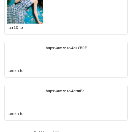
a.r10.to
https://amzn.to/4ckYB0E
amzn.to
https://amzn.to/4crntEe
amzn.to