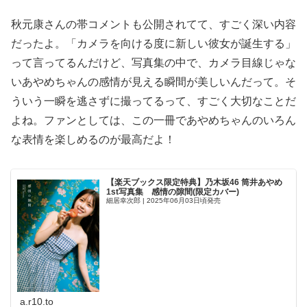
秋元康さんの帯コメントも公開されてて、すごく深い内容
だったよ。「カメラを向ける度に新しい彼女が誕生する」
って言ってるんだけど、写真集の中で、カメラ目線じゃな
いあやめちゃんの感情が見える瞬間が美しいんだって。そ
ういう一瞬を逃さずに撮ってるって、すごく大切なことだ
よね。ファンとしては、この一冊であやめちゃんのいろん
な表情を楽しめるのが最高だよ！
【楽天ブックス限定特典】乃木坂46 筒井あやめ
1st写真集 感情の隙間(限定カバー)
細居幸次郎 | 2025年06月03日頃発売
a.r10.to