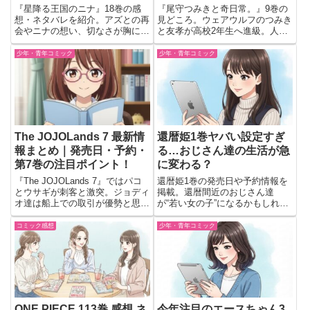
新巻
新キャラ登場
『星降る王国のニナ』18巻の感
『尾守つみきと奇日常。』9巻の
想・ネタバレを紹介。アズとの再
見どころ。ウェアウルフのつみき
会やニナの想い、切なさが胸に残
と友孝が高校2年生へ進級。人虎
る見どころを読了直後の会話形式
のお嬢様・虎条華錬が登場し、青
で語っています。
春の日常がさらに賑やかに動き出
少年・青年コミック
少年・青年コミック
すニューノーマル青春漫画。
The JOJOLands 7 最新情
還暦姫1巻ヤバい設定すぎ
報まとめ｜発売日・予約・
る…おじさん達の生活が急
第7巻の注目ポイント！
に変わる？
『The JOJOLands 7』ではパコ
還暦姫1巻の発売日や予約情報を
とウサギが刺客と激突。ジョディ
掲載。還暦間近のおじさん達
オ達は船上での取引が優勢と思わ
が“若い女の子”になるかもしれな
れたが、キー・ウエストにも溶岩
い衝撃設定と、シェアハウスの関
の存在が知れ渡り事態は加速。緊
係変化が気になる新作を紹介。
コミック感想
少年・青年コミック
迫の第7巻。
ONE PIECE 113巻 感想 ネ
今年注目のエースちゃん3