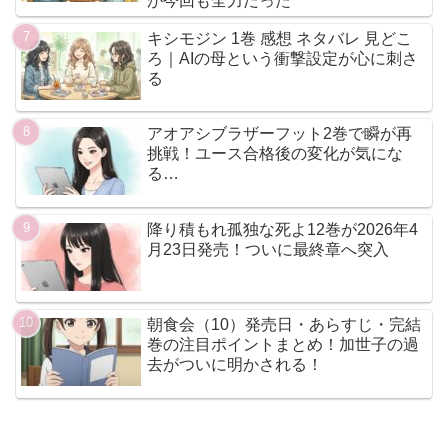
が今回も全力だった
キシモジン 1巻 感想 ネタバレ 見どこ
ろ｜AIの母という衝撃設定が心に刺さ
る
アオアシブラザーフット2巻で瞬が再
挑戦！ユース合格後の変化が気にな
る…
降り積もれ孤独な死よ12巻が2026年4
月23日発売！ついに最終章へ突入
朝食会（10）発売日・あらすじ・完結
巻の注目ポイントまとめ！加世子の過
去がついに明かされる！