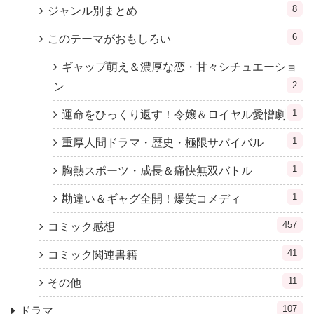
8
ジャンル別まとめ
6
このテーマがおもしろい
ギャップ萌え＆濃厚な恋・甘々シチュエーショ
2
ン
1
運命をひっくり返す！令嬢＆ロイヤル愛憎劇
1
重厚人間ドラマ・歴史・極限サバイバル
1
胸熱スポーツ・成長＆痛快無双バトル
1
勘違い＆ギャグ全開！爆笑コメディ
457
コミック感想
41
コミック関連書籍
11
その他
107
ドラマ