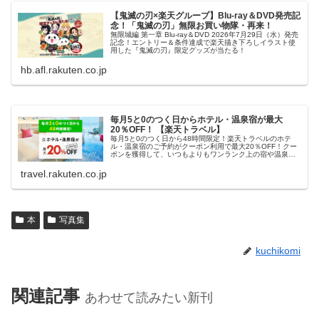
【鬼滅の刃×楽天グループ】Blu-ray＆DVD発売記
念！「鬼滅の刃」無限お買い物隊・再来！
無限城編 第一章 Blu-ray＆DVD 2026年7月29日（水）発売
記念！エントリー＆条件達成で楽天描き下ろしイラスト使
用した『鬼滅の刃』限定グッズが当たる！
hb.afl.rakuten.co.jp
毎月5と0のつく日からホテル・温泉宿が最大
20％OFF！ 【楽天トラベル】
毎月5と0のつく日から48時間限定！楽天トラベルのホテ
ル・温泉宿のご予約がクーポン利用で最大20％OFF！クー
ポンを獲得して、いつもよりもワンランク上の宿や温泉宿
におトクに泊まろう！
travel.rakuten.co.jp
本
写真集
kuchikomi
関連記事
あわせて読みたい新刊