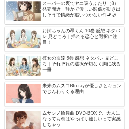
スーパーの裏でヤニ吸うふたり（8）
発売間近！静かで優しい関係が動き出
しそうで情緒が追いつかない件🚬🌙
お姉ちゃんの翠くん 10巻 感想 ネタバ
レ 見どころ｜揺れる恋心と選択に注
目！
彼女の友達 6巻 感想 ネタバレ 見どこ
ろ｜それぞれの選択が切なく胸に残る
一冊
未来のムスコBlu-rayが優しさとキュン
でじんわりくる理由
ムサシノ輪舞曲 DVD-BOXで、大人に
なっても恋はやっぱり難しいって実感
しちゃう