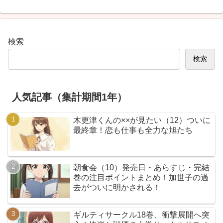
検索
検索
人気記事（集計期間1年）
木更津くんの××が見たい（12）ついに
最終章！恋も仕事も全力な旭たち
朝食会（10）発売日・あらすじ・完結
巻の注目ポイントまとめ！加世子の過
去がついに明かされる！
ギルティサークル18巻、衝撃展開へ突