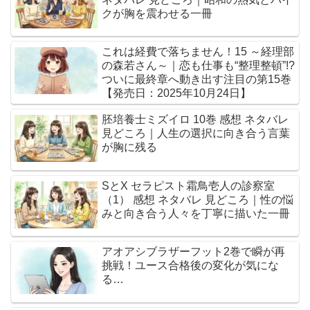
クが胸を震わせる一冊
これは経費で落ちません！15 ～経理部
の森若さん～｜恋も仕事も“整理整頓”!?
ついに最終章へ動き出す注目の第15巻
【発売日：2025年10月24日】
胚培養士ミズイロ 10巻 感想 ネタバレ
見どころ｜人生の選択に向き合う言葉
が胸に残る
SとX セラピスト霜鳥壱人の診察室
（1） 感想 ネタバレ 見どころ｜性の悩
みと向き合う人々を丁寧に描いた一冊
アオアシブラザーフット2巻で瞬が再
挑戦！ユース合格後の変化が気にな
る…