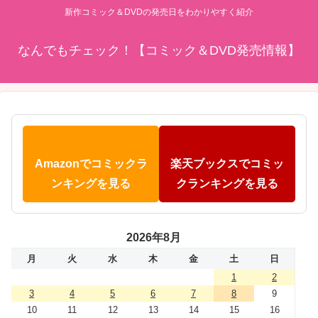
新作コミック＆DVDの発売日をわかりやすく紹介
なんでもチェック！【コミック＆DVD発売情報】
Amazonでコミックラ
楽天ブックスでコミッ
ンキングを見る
クランキングを見る
2026年8月
月
火
水
木
金
土
日
1
2
3
4
5
6
7
8
9
10
11
12
13
14
15
16