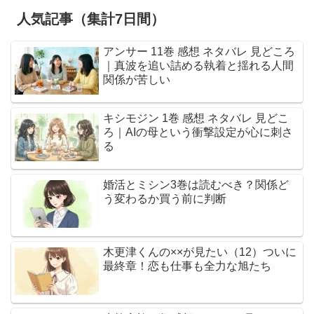
人気記事（集計7日間）
アンサー 11巻 感想 ネタバレ 見どころ
｜真波を追い詰める執着と揺れる人間
関係が苦しい
キシモジン 1巻 感想 ネタバレ 見どこ
ろ｜AIの母という衝撃設定が心に刺さ
る
婚活とミシン3巻は読むべき？関係ど
う変わるか買う前に判断
木更津くんの××が見たい（12）ついに
最終章！恋も仕事も全力な旭たち