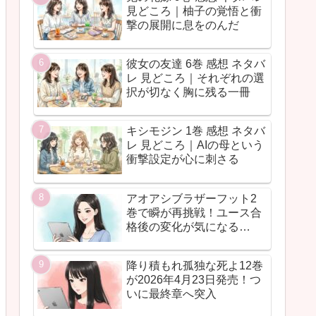
見どころ｜柚子の覚悟と衝
撃の展開に息をのんだ
彼女の友達 6巻 感想 ネタバ
レ 見どころ｜それぞれの選
択が切なく胸に残る一冊
キシモジン 1巻 感想 ネタバ
レ 見どころ｜AIの母という
衝撃設定が心に刺さる
アオアシブラザーフット2
巻で瞬が再挑戦！ユース合
格後の変化が気になる…
降り積もれ孤独な死よ12巻
が2026年4月23日発売！つ
いに最終章へ突入