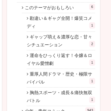
6
このテーマがおもしろい
勘違い＆ギャグ全開！爆笑コメ
1
ディ
ギャップ萌え＆濃厚な恋・甘々
2
シチュエーション
運命をひっくり返す！令嬢＆ロ
1
イヤル愛憎劇
重厚人間ドラマ・歴史・極限サ
1
バイバル
胸熱スポーツ・成長＆痛快無双
1
バトル
943