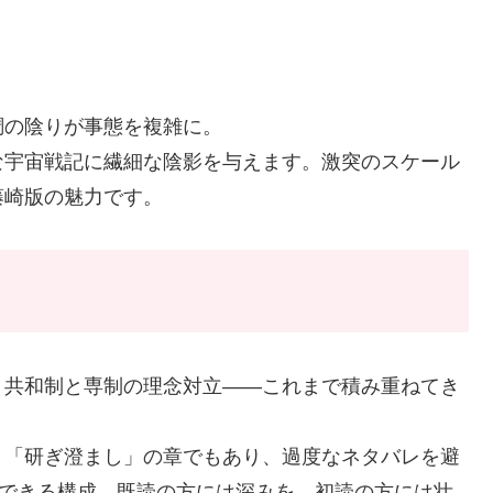
調の陰りが事態を複雑に。
な宇宙戦記に繊細な陰影を与えます。激突のスケール
藤崎版の魅力です。
、共和制と専制の理念対立——これまで積み重ねてき
と「研ぎ澄まし」の章でもあり、過度なネタバレを避
感できる構成。既読の方には深みを、初読の方には壮