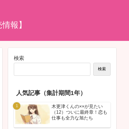
売情報】
検索
検索
人気記事（集計期間1年）
木更津くんの××が見たい
（12）ついに最終章！恋も
仕事も全力な旭たち