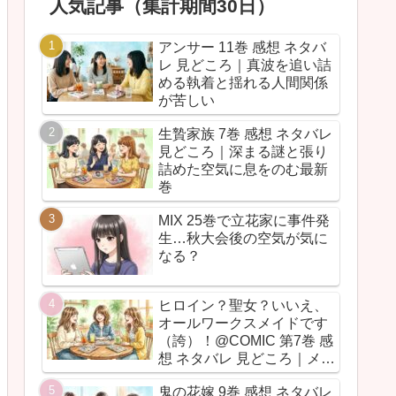
人気記事（集計期間30日）
アンサー 11巻 感想 ネタバ
レ 見どころ｜真波を追い詰
める執着と揺れる人間関係
が苦しい
生贄家族 7巻 感想 ネタバレ
見どころ｜深まる謎と張り
詰めた空気に息をのむ最新
巻
MIX 25巻で立花家に事件発
生…秋大会後の空気が気に
なる？
ヒロイン？聖女？いいえ、
オールワークスメイドです
（誇）！@COMIC 第7巻 感
想 ネタバレ 見どころ｜メイ
ド魂が今回も全力だった
鬼の花嫁 9巻 感想 ネタバレ