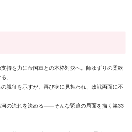
の支持を力に帝国軍との本格対決へ。師ゆずりの柔軟
ける。
への親征を示すが、再び病に見舞われ、政戦両面に不
河の流れを決める——そんな緊迫の局面を描く第33