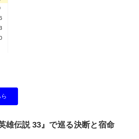
9
6
3
0
ちら
雄伝説 33』で巡る決断と宿命