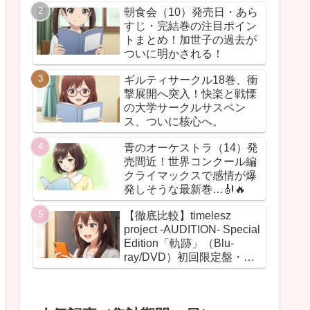
朝食会（10）発売日・あら
すじ・完結巻の注目ポイン
トまとめ！加世子の過去が
ついに明かされる！
ギルティサークル18巻、衝
撃展開へ突入！快楽と戦慄
の大学サークルサスペン
ス、ついに核心へ。
青のオーケストラ（14）発
売間近！世界コンクール編
クライマックスで感情が爆
発しそうな最新巻…🎻🔥
【徹底比較】timelesz
project -AUDITION- Special
Edition「軌跡」（Blu-
ray/DVD）初回限定盤・通
常盤の違いまとめ！【グッ
ズ・BOX・最安値】