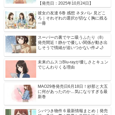
【発売日：2025年10月24日】
彼女の友達 6巻 感想 ネタバレ 見どこ
ろ｜それぞれの選択が切なく胸に残る
一冊
スーパーの裏でヤニ吸うふたり（8）
発売間近！静かで優しい関係が動き出
しそうで情緒が追いつかない件🚬🌙
未来のムスコBlu-rayが優しさとキュン
でじんわりくる理由
MAO29巻発売日6月18日！紗那と大五
に何があったのか…気になりすぎる最
新巻
シバつき物件 6 最新情報まとめ｜発売