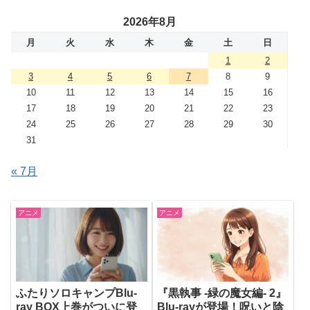
2026年8月
月
火
水
木
金
土
日
1
2
3
4
5
6
7
8
9
10
11
12
13
14
15
16
17
18
19
20
21
22
23
24
25
26
27
28
29
30
31
« 7月
アニメ
アニメ
ふたりソロキャンプBlu-
『黒執事 -緑の魔女編- 2』
ray BOX上巻がついに登
Blu-rayが登場！呪いと陰