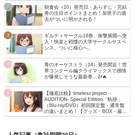
朝食会（10）発売日・あらすじ・完結
巻の注目ポイントまとめ！加世子の過
去がついに明かされる！
ギルティサークル18巻、衝撃展開へ突
入！快楽と戦慄の大学サークルサスペ
ンス、ついに核心へ。
青のオーケストラ（14）発売間近！世
界コンクール編クライマックスで感情
が爆発しそうな最新巻…🎻🔥
【徹底比較】timelesz project -
AUDITION- Special Edition「軌跡」
（Blu-ray/DVD）初回限定盤・通常盤
の違いまとめ！【グッズ・BOX・最安
値】
人気記事（集計期間30日）