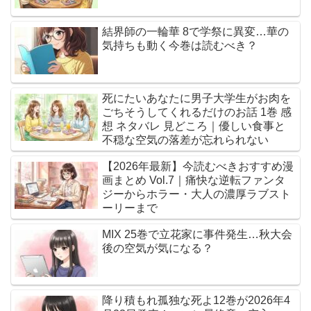
結界師の一輪華 8で学祭に異変…華の
気持ちも動く今巻は読むべき？
死にたいあなたに男子大学生がお肉を
ごちそうしてくれるだけのお話 1巻 感
想 ネタバレ 見どころ｜優しい食事と
不穏な空気の落差が忘れられない
【2026年最新】今読むべきおすすめ漫
画まとめ Vol.7｜痛快な逆転ファンタ
ジーからホラー・大人の濃厚ラブスト
ーリーまで
MIX 25巻で立花家に事件発生…秋大会
後の空気が気になる？
降り積もれ孤独な死よ12巻が2026年4