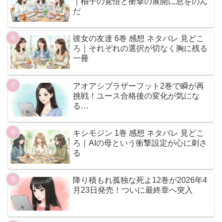
｜柚子の覚悟と衝撃の展開に息をのん
だ
彼女の友達 6巻 感想 ネタバレ 見どこ
ろ｜それぞれの選択が切なく胸に残る
一冊
アオアシブラザーフット2巻で瞬が再
挑戦！ユース合格後の変化が気にな
る…
キシモジン 1巻 感想 ネタバレ 見どこ
ろ｜AIの母という衝撃設定が心に刺さ
る
降り積もれ孤独な死よ12巻が2026年4
月23日発売！ついに最終章へ突入