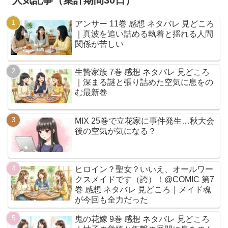
アンサー 11巻 感想 ネタバレ 見どころ
｜真波を追い詰める執着と揺れる人間
関係が苦しい
生贄家族 7巻 感想 ネタバレ 見どころ
｜深まる謎と張り詰めた空気に息をの
む最新巻
MIX 25巻で立花家に事件発生…秋大会
後の空気が気になる？
ヒロイン？聖女？いいえ、オールワー
クスメイドです（誇）！@COMIC 第7
巻 感想 ネタバレ 見どころ｜メイド魂
が今回も全力だった
鬼の花嫁 9巻 感想 ネタバレ 見どころ