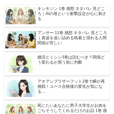
キシモジン 1巻 感想 ネタバレ 見どこ
ろ｜AIの母という衝撃設定が心に刺さ
る
アンサー 11巻 感想 ネタバレ 見どころ
｜真波を追い詰める執着と揺れる人間
関係が苦しい
婚活とミシン3巻は読むべき？関係ど
う変わるか買う前に判断
アオアシブラザーフット2巻で瞬が再
挑戦！ユース合格後の変化が気にな
る…
死にたいあなたに男子大学生がお肉を
ごちそうしてくれるだけのお話 1巻 感