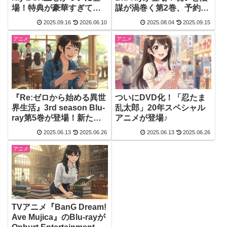
場！特典が豪華すぎて迷
謀が渦巻く第2巻、予約受
わず予約したくなる
付中♛
2025.09.16
2026.06.10
2025.08.04
2025.09.15
アニメ
アニメ
『Re:ゼロから始める異世
ついにDVD化！「忍たま
界生活』3rd season Blu-
乱太郎」20年スペシャル
ray第5巻が登場！新たな
アニメが登場♪
戦いが幕を開ける！
2025.06.13
2025.06.26
2025.06.13
2025.06.26
アニメ
TVアニメ『BanG Dream!
Ave Mujica』のBlu-rayが