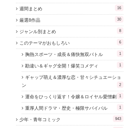
16
週間まとめ
30
厳選8作品
8
ジャンル別まとめ
6
このテーマがおもしろい
1
胸熱スポーツ・成長＆痛快無双バトル
1
勘違い＆ギャグ全開！爆笑コメディ
ギャップ萌え＆濃厚な恋・甘々シチュエーショ
2
ン
1
運命をひっくり返す！令嬢＆ロイヤル愛憎劇
1
重厚人間ドラマ・歴史・極限サバイバル
943
少年・青年コミック