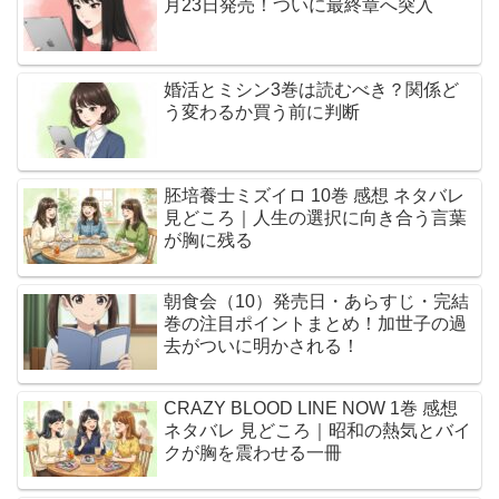
月23日発売！ついに最終章へ突入
婚活とミシン3巻は読むべき？関係ど
う変わるか買う前に判断
胚培養士ミズイロ 10巻 感想 ネタバレ
見どころ｜人生の選択に向き合う言葉
が胸に残る
朝食会（10）発売日・あらすじ・完結
巻の注目ポイントまとめ！加世子の過
去がついに明かされる！
CRAZY BLOOD LINE NOW 1巻 感想
ネタバレ 見どころ｜昭和の熱気とバイ
クが胸を震わせる一冊