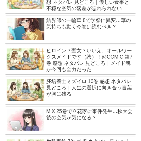
想 ネタバレ 見どころ｜優しい食事と
不穏な空気の落差が忘れられない
結界師の一輪華 8で学祭に異変…華の
気持ちも動く今巻は読むべき？
ヒロイン？聖女？いいえ、オールワー
クスメイドです（誇）！@COMIC 第7
巻 感想 ネタバレ 見どころ｜メイド魂
が今回も全力だった
胚培養士ミズイロ 10巻 感想 ネタバレ
見どころ｜人生の選択に向き合う言葉
が胸に残る
MIX 25巻で立花家に事件発生…秋大会
後の空気が気になる？