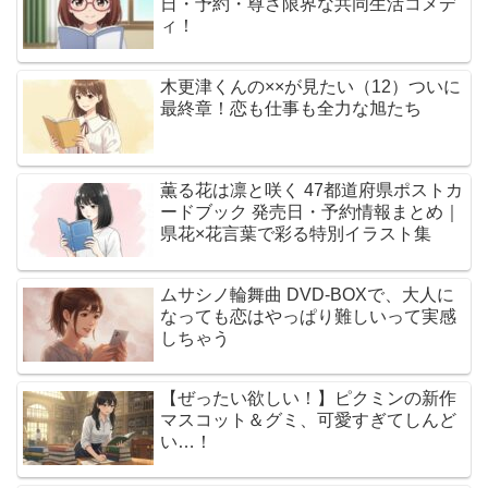
日・予約・尊さ限界な共同生活コメデ
ィ！
木更津くんの××が見たい（12）ついに
最終章！恋も仕事も全力な旭たち
薫る花は凛と咲く 47都道府県ポストカ
ードブック 発売日・予約情報まとめ｜
県花×花言葉で彩る特別イラスト集
ムサシノ輪舞曲 DVD-BOXで、大人に
なっても恋はやっぱり難しいって実感
しちゃう
【ぜったい欲しい！】ピクミンの新作
マスコット＆グミ、可愛すぎてしんど
い…！