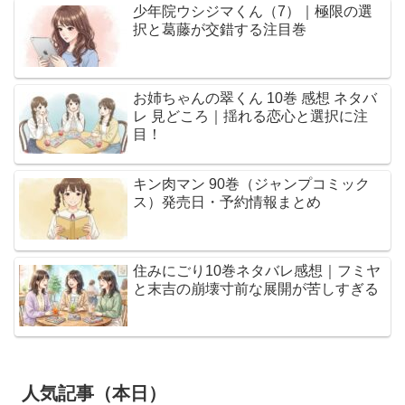
少年院ウシジマくん（7）｜極限の選
択と葛藤が交錯する注目巻
お姉ちゃんの翠くん 10巻 感想 ネタバ
レ 見どころ｜揺れる恋心と選択に注
目！
キン肉マン 90巻（ジャンプコミック
ス）発売日・予約情報まとめ
住みにごり10巻ネタバレ感想｜フミヤ
と末吉の崩壊寸前な展開が苦しすぎる
人気記事（本日）