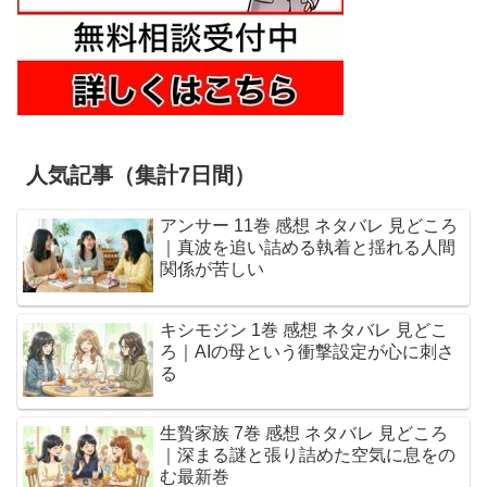
人気記事（集計7日間）
アンサー 11巻 感想 ネタバレ 見どころ
｜真波を追い詰める執着と揺れる人間
関係が苦しい
キシモジン 1巻 感想 ネタバレ 見どこ
ろ｜AIの母という衝撃設定が心に刺さ
る
生贄家族 7巻 感想 ネタバレ 見どころ
｜深まる謎と張り詰めた空気に息をの
む最新巻