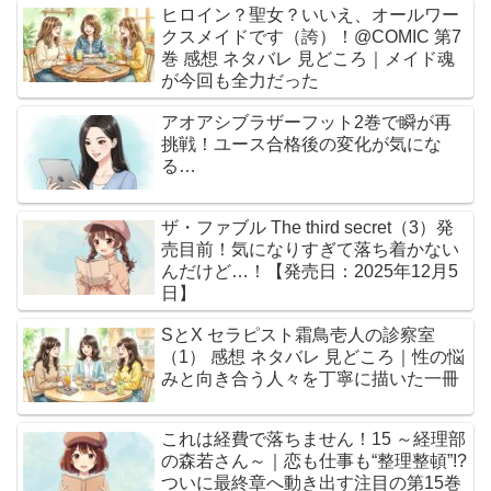
ヒロイン？聖女？いいえ、オールワー
クスメイドです（誇）！@COMIC 第7
巻 感想 ネタバレ 見どころ｜メイド魂
が今回も全力だった
アオアシブラザーフット2巻で瞬が再
挑戦！ユース合格後の変化が気にな
る…
ザ・ファブル The third secret（3）発
売目前！気になりすぎて落ち着かない
んだけど…！【発売日：2025年12月5
日】
SとX セラピスト霜鳥壱人の診察室
（1） 感想 ネタバレ 見どころ｜性の悩
みと向き合う人々を丁寧に描いた一冊
これは経費で落ちません！15 ～経理部
の森若さん～｜恋も仕事も“整理整頓”!?
ついに最終章へ動き出す注目の第15巻