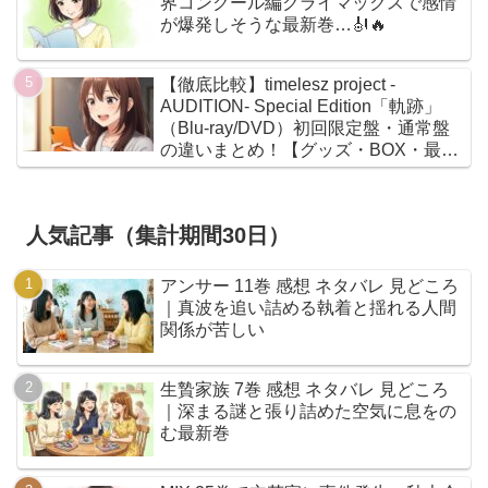
界コンクール編クライマックスで感情
が爆発しそうな最新巻…🎻🔥
【徹底比較】timelesz project -
AUDITION- Special Edition「軌跡」
（Blu-ray/DVD）初回限定盤・通常盤
の違いまとめ！【グッズ・BOX・最安
値】
人気記事（集計期間30日）
アンサー 11巻 感想 ネタバレ 見どころ
｜真波を追い詰める執着と揺れる人間
関係が苦しい
生贄家族 7巻 感想 ネタバレ 見どころ
｜深まる謎と張り詰めた空気に息をの
む最新巻