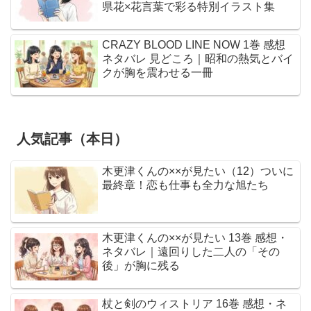
県花×花言葉で彩る特別イラスト集
CRAZY BLOOD LINE NOW 1巻 感想
ネタバレ 見どころ｜昭和の熱気とバイ
クが胸を震わせる一冊
人気記事（本日）
木更津くんの××が見たい（12）ついに
最終章！恋も仕事も全力な旭たち
木更津くんの××が見たい 13巻 感想・
ネタバレ｜遠回りした二人の「その
後」が胸に残る
杖と剣のウィストリア 16巻 感想・ネ