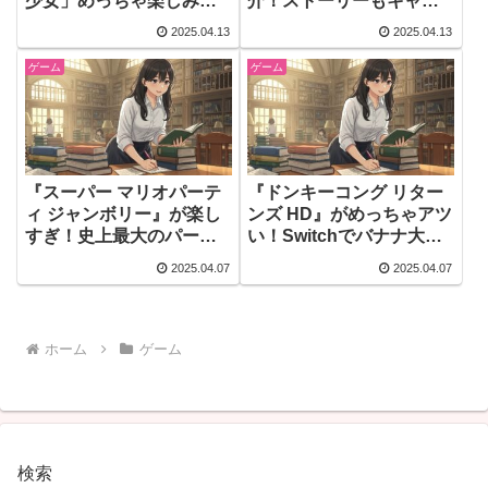
少女」めっちゃ楽しみ！
介！ストーリーもキャラ
Switchで遊べる新しい冒
も特典も全部すごい！
2025.04.13
2025.04.13
険RPG
ゲーム
ゲーム
『スーパー マリオパーテ
『ドンキーコング リター
ィ ジャンボリー』が楽し
ンズ HD』がめっちゃアツ
すぎ！史上最大のパーテ
い！Switchでバナナ大作
ィ、始まるよ〜！
戦スタート！
2025.04.07
2025.04.07
ホーム
ゲーム
検索