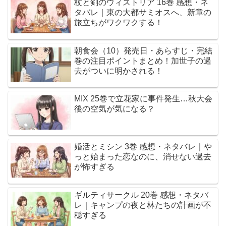
杖と剣のウィストリア 16巻 感想・ネ
タバレ｜東の大都サミオスへ、新章の
旅立ちがワクワクする！
朝食会（10）発売日・あらすじ・完結
巻の注目ポイントまとめ！加世子の過
去がついに明かされる！
MIX 25巻で立花家に事件発生…秋大会
後の空気が気になる？
婚活とミシン 3巻 感想・ネタバレ｜や
っと始まった恋なのに、消せない過去
が怖すぎる
ギルティサークル 20巻 感想・ネタバ
レ｜キャンプの夜と林たちの計画が不
穏すぎる