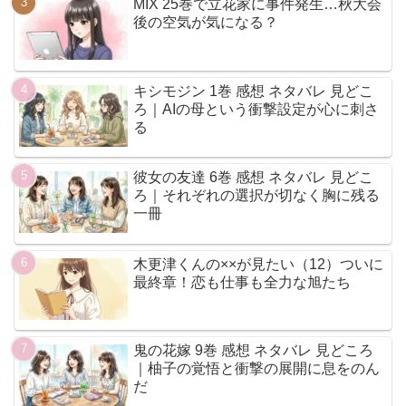
MIX 25巻で立花家に事件発生…秋大会
後の空気が気になる？
キシモジン 1巻 感想 ネタバレ 見どこ
ろ｜AIの母という衝撃設定が心に刺さ
る
彼女の友達 6巻 感想 ネタバレ 見どこ
ろ｜それぞれの選択が切なく胸に残る
一冊
木更津くんの××が見たい（12）ついに
最終章！恋も仕事も全力な旭たち
鬼の花嫁 9巻 感想 ネタバレ 見どころ
｜柚子の覚悟と衝撃の展開に息をのん
だ