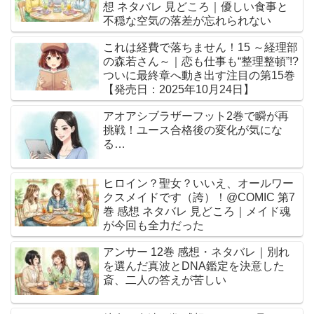
想 ネタバレ 見どころ｜優しい食事と
不穏な空気の落差が忘れられない
これは経費で落ちません！15 ～経理部
の森若さん～｜恋も仕事も“整理整頓”!?
ついに最終章へ動き出す注目の第15巻
【発売日：2025年10月24日】
アオアシブラザーフット2巻で瞬が再
挑戦！ユース合格後の変化が気にな
る…
ヒロイン？聖女？いいえ、オールワー
クスメイドです（誇）！@COMIC 第7
巻 感想 ネタバレ 見どころ｜メイド魂
が今回も全力だった
アンサー 12巻 感想・ネタバレ｜別れ
を選んだ真波とDNA鑑定を決意した
斎、二人の答えが苦しい