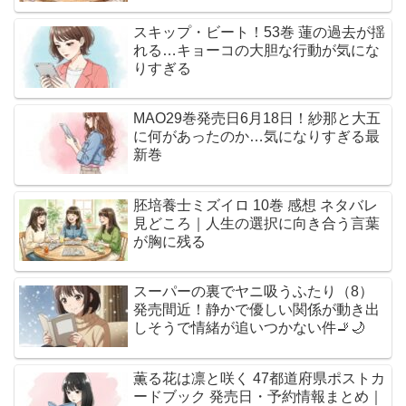
スキップ・ビート！53巻 蓮の過去が揺
れる…キョーコの大胆な行動が気にな
りすぎる
MAO29巻発売日6月18日！紗那と大五
に何があったのか…気になりすぎる最
新巻
胚培養士ミズイロ 10巻 感想 ネタバレ
見どころ｜人生の選択に向き合う言葉
が胸に残る
スーパーの裏でヤニ吸うふたり（8）
発売間近！静かで優しい関係が動き出
しそうで情緒が追いつかない件🚬🌙
薫る花は凛と咲く 47都道府県ポストカ
ードブック 発売日・予約情報まとめ｜