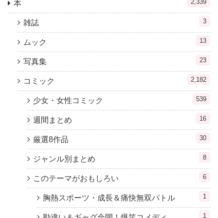
2,339
本
3
雑誌
13
ムック
23
写真集
2,182
コミック
539
少女・女性コミック
16
週間まとめ
30
厳選8作品
8
ジャンル別まとめ
6
このテーマがおもしろい
1
胸熱スポーツ・成長＆痛快無双バトル
1
勘違い＆ギャグ全開！爆笑コメディ