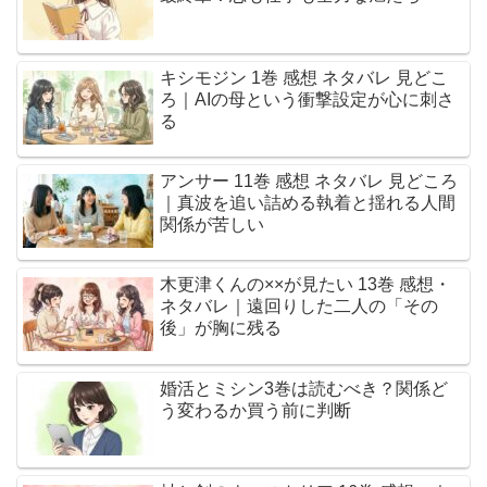
キシモジン 1巻 感想 ネタバレ 見どこ
ろ｜AIの母という衝撃設定が心に刺さ
る
アンサー 11巻 感想 ネタバレ 見どころ
｜真波を追い詰める執着と揺れる人間
関係が苦しい
木更津くんの××が見たい 13巻 感想・
ネタバレ｜遠回りした二人の「その
後」が胸に残る
婚活とミシン3巻は読むべき？関係ど
う変わるか買う前に判断