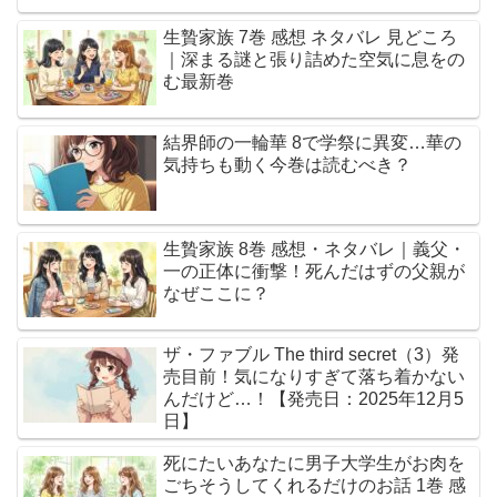
生贄家族 7巻 感想 ネタバレ 見どころ
｜深まる謎と張り詰めた空気に息をの
む最新巻
結界師の一輪華 8で学祭に異変…華の
気持ちも動く今巻は読むべき？
生贄家族 8巻 感想・ネタバレ｜義父・
一の正体に衝撃！死んだはずの父親が
なぜここに？
ザ・ファブル The third secret（3）発
売目前！気になりすぎて落ち着かない
んだけど…！【発売日：2025年12月5
日】
死にたいあなたに男子大学生がお肉を
ごちそうしてくれるだけのお話 1巻 感