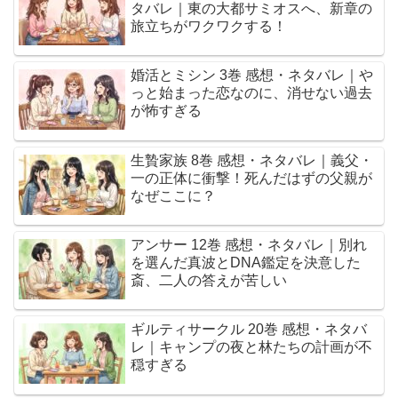
タバレ｜東の大都サミオスへ、新章の
旅立ちがワクワクする！
婚活とミシン 3巻 感想・ネタバレ｜や
っと始まった恋なのに、消せない過去
が怖すぎる
生贄家族 8巻 感想・ネタバレ｜義父・
一の正体に衝撃！死んだはずの父親が
なぜここに？
アンサー 12巻 感想・ネタバレ｜別れ
を選んだ真波とDNA鑑定を決意した
斎、二人の答えが苦しい
ギルティサークル 20巻 感想・ネタバ
レ｜キャンプの夜と林たちの計画が不
穏すぎる