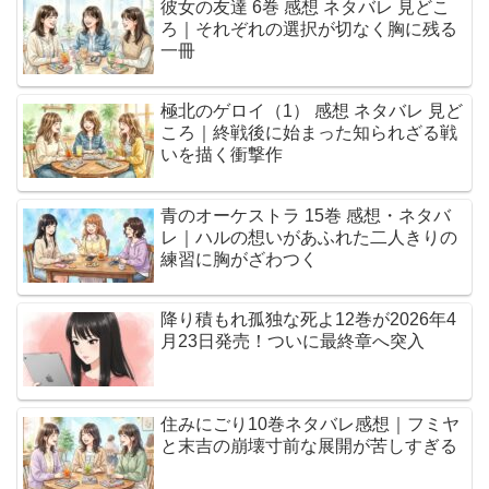
彼女の友達 6巻 感想 ネタバレ 見どこ
ろ｜それぞれの選択が切なく胸に残る
一冊
極北のゲロイ（1） 感想 ネタバレ 見ど
ころ｜終戦後に始まった知られざる戦
いを描く衝撃作
青のオーケストラ 15巻 感想・ネタバ
レ｜ハルの想いがあふれた二人きりの
練習に胸がざわつく
降り積もれ孤独な死よ12巻が2026年4
月23日発売！ついに最終章へ突入
住みにごり10巻ネタバレ感想｜フミヤ
と末吉の崩壊寸前な展開が苦しすぎる