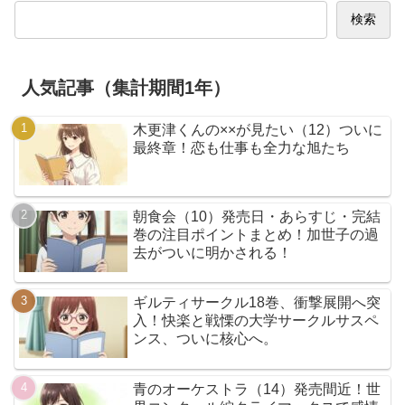
検索
人気記事（集計期間1年）
木更津くんの××が見たい（12）ついに
最終章！恋も仕事も全力な旭たち
朝食会（10）発売日・あらすじ・完結
巻の注目ポイントまとめ！加世子の過
去がついに明かされる！
ギルティサークル18巻、衝撃展開へ突
入！快楽と戦慄の大学サークルサスペ
ンス、ついに核心へ。
青のオーケストラ（14）発売間近！世