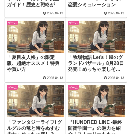
ガイド！歴史と戦略が楽
恋愛シミュレーションゲ
しめる冒険RPG
ームの新しい形だよ！
2025.04.13
2025.04.13
ゲーム
ゲーム
「夏目友人帳」の限定
「牧場物語 Let’s！風のグ
版、超絶オススメ！特典
ランドバザール」8月28日
や買い方
発売！めっちゃ楽しそう
なゲーム、チェックして
2025.04.13
2025.04.13
みて！
ゲーム
ゲーム
「ファンタジーライフi グ
『HUNDRED LINE -最終
ルグルの竜と時をぬすむ
防衛学園ー』の魅力を紹