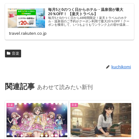
毎月5と0のつく日からホテル・温泉宿が最大
20％OFF！ 【楽天トラベル】
毎月5と0のつく日から48時間限定！楽天トラベルのホテ
ル・温泉宿のご予約がクーポン利用で最大20％OFF！クー
ポンを獲得して、いつもよりもワンランク上の宿や温泉宿
におトクに泊まろう！
travel.rakuten.co.jp
音楽
kuchikomi
関連記事
あわせて読みたい新刊
音楽
音楽