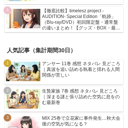
【徹底比較】timelesz project -
AUDITION- Special Edition「軌跡」
（Blu-ray/DVD）初回限定盤・通常盤
の違いまとめ！【グッズ・BOX・最安
値】
人気記事（集計期間30日）
アンサー 11巻 感想 ネタバレ 見どころ
｜真波を追い詰める執着と揺れる人間
関係が苦しい
生贄家族 7巻 感想 ネタバレ 見どころ
｜深まる謎と張り詰めた空気に息をの
む最新巻
MIX 25巻で立花家に事件発生…秋大会
後の空気が気になる？