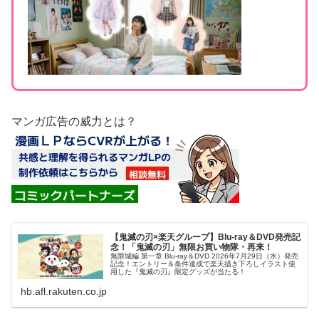
マンガ広告の威力とは？
【鬼滅の刃×楽天グループ】Blu-ray＆DVD発売記
念！「鬼滅の刃」無限お買い物隊・再来！
無限城編 第一章 Blu-ray＆DVD 2026年7月29日（水）発売
記念！エントリー＆条件達成で楽天描き下ろしイラスト使
用した『鬼滅の刃』限定グッズが当たる！
hb.afl.rakuten.co.jp