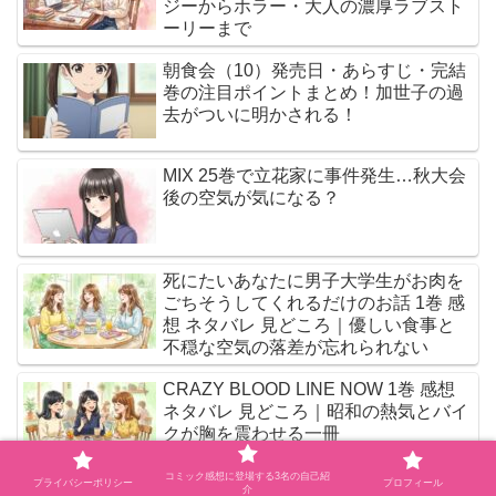
ジーからホラー・大人の濃厚ラブスト
ーリーまで
朝食会（10）発売日・あらすじ・完結
巻の注目ポイントまとめ！加世子の過
去がついに明かされる！
MIX 25巻で立花家に事件発生…秋大会
後の空気が気になる？
死にたいあなたに男子大学生がお肉を
ごちそうしてくれるだけのお話 1巻 感
想 ネタバレ 見どころ｜優しい食事と
不穏な空気の落差が忘れられない
CRAZY BLOOD LINE NOW 1巻 感想
ネタバレ 見どころ｜昭和の熱気とバイ
クが胸を震わせる一冊
コミック感想に登場する3名の自己紹
プライバシーポリシー
プロフィール
介
ヒロイン？聖女？いいえ、オールワー