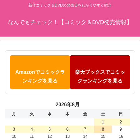
新作コミック＆DVDの発売日をわかりやすく紹介
なんでもチェック！【コミック＆DVD発売情報】
Amazonでコミックラ
楽天ブックスでコミッ
ンキングを見る
クランキングを見る
2026年8月
月
火
水
木
金
土
日
1
2
3
4
5
6
7
8
9
10
11
12
13
14
15
16