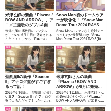
米津玄師の新曲「Plazma /
Snow Man初のドームツア
BOW AND ARROW」、ア
ーが映像化！『Snow Man
ニメ主題歌のダブルA面っ
Dome Tour 2024 RAYS』
て最高じゃない？
初回盤Blu-ray予約受付中
米津玄師の15枚目のシングル
Snow Manのファンなら絶対チェ
が、ついに6月11日に発売される
ックしたい最新Blu-ray『Snow
んだって！しかも「Plazma」と
Man Dome Tour 2024 RAYS(初回
「BOW AND ARROW」のダブル
盤)』が、2025年6月25日に発売
A面っていう豪華仕様。どっちの
決定だよ！彼らにとって初めての
音楽
音楽
曲もアニメの主題歌で、すでに配
5大ドームツアーの模様をたっぷ
信でめっちゃ人気になってるんだ
り詰め込んだ豪華...
よ。さらに初回仕様...
聖飢魔IIの新作「Season
米津玄師さんの新曲
II」アナログ盤がすごすぎ
『Plazma / BOW AND
るって話！
ARROW』が6月に発売さ
れるんだって！今から楽し
2025年6月6日に、聖飢魔IIの新し
2025年6月11日に、米津玄師さん
みすぎる…！
い教典「Season II」がアナログ
の15枚目のシングル『Plazma /
盤で出るんだって！しかもこれ、
BOW AND ARROW』が出るんだ
完全生産限定なんだよ！ファンな
って。しかも今回は、ダブルA面
らもうワクワクしちゃうような内
シングルっていうちょっと特別な
音楽
音楽