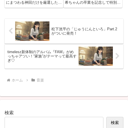
にまつわる神回だけを厳選した
希ちゃんの卒業を記念して特別な
Blu-ray『乃木坂料理中』が2025
Blu-rayがリリースされるよ！タ
年6月18日に発売されるよ〜！今
イトルはその名も『与田工事中卒
回は、4タイトル同時リリースの
業記念盤』。発売日は2025年6月
うちのひとつで、ディスク1枚に
18日で、すでに予約受付中！与
全5話＋未公開映像＋副...
田ちゃんが自らセレク...
松下洸平の「じゅうにんといろ」Part.2
がついに発売！
timelesz新体制のアルバム『FAM』がめ
っちゃアツい！“家族”がテーマって最高す
ぎ♡
ホーム
音楽
検索
検索