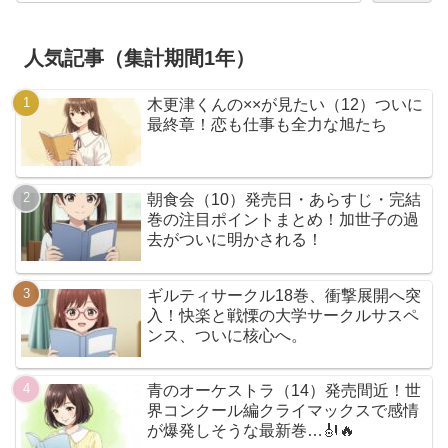
人気記事（集計期間1年）
木更津くんの××が見たい（12）ついに
最終章！恋も仕事も全力な旭たち
朝食会（10）発売日・あらすじ・完結
巻の注目ポイントまとめ！加世子の過
去がついに明かされる！
ギルティサークル18巻、衝撃展開へ突
入！快楽と戦慄の大学サークルサスペ
ンス、ついに核心へ。
青のオーケストラ（14）発売間近！世
界コンクール編クライマックスで感情
が爆発しそうな最新巻…🎻🔥