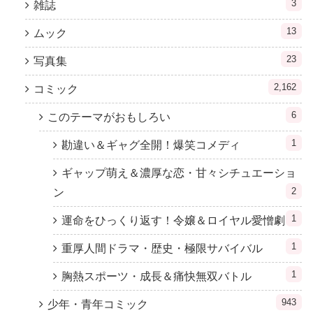
3
雑誌
13
ムック
23
写真集
2,162
コミック
6
このテーマがおもしろい
1
勘違い＆ギャグ全開！爆笑コメディ
ギャップ萌え＆濃厚な恋・甘々シチュエーショ
2
ン
1
運命をひっくり返す！令嬢＆ロイヤル愛憎劇
1
重厚人間ドラマ・歴史・極限サバイバル
1
胸熱スポーツ・成長＆痛快無双バトル
943
少年・青年コミック