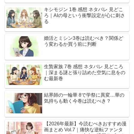
キシモジン 1巻 感想 ネタバレ 見どこ
ろ｜AIの母という衝撃設定が心に刺さ
る
婚活とミシン3巻は読むべき？関係ど
う変わるか買う前に判断
生贄家族 7巻 感想 ネタバレ 見どころ
｜深まる謎と張り詰めた空気に息をの
む最新巻
結界師の一輪華 8で学祭に異変…華の
気持ちも動く今巻は読むべき？
【2026年最新】今読むべきおすすめ漫
画まとめ Vol.7｜痛快な逆転ファンタ