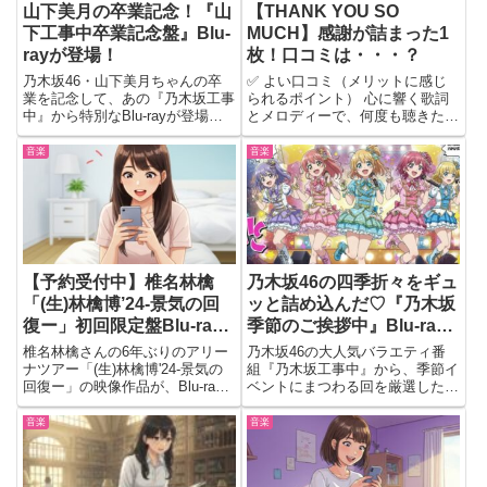
山下美月の卒業記念！『山
【THANK YOU SO
下工事中卒業記念盤』Blu-
MUCH】感謝が詰まった1
rayが登場！
枚！口コミは・・・？
乃木坂46・山下美月ちゃんの卒
✅ よい口コミ（メリットに感じ
業を記念して、あの『乃木坂工事
られるポイント） 心に響く歌詞
中』から特別なBlu-rayが登場す
とメロディーで、何度も聴きたく
るよ〜！リリース日は2025年6月
なる。 アーティストの感謝の気
18日。収録されてるのは、美月
持ちがストレートに伝わってく
音楽
音楽
ちゃんが自ら選んだ「神回」た
る。 ジャケットデザインもおし
ち！未公開映像や撮り下ろし、新
ゃれで、コレクションとしても価
たに収録された副音声の...
値がある。 ボーナストラックや
ア...
【予約受付中】椎名林檎
乃木坂46の四季折々をギュ
「(生)林檎博’24-景気の回
ッと詰め込んだ♡『乃木坂
復ー」初回限定盤Blu-ray
季節のご挨拶中』Blu-ray
が登場！
登場！
椎名林檎さんの6年ぶりのアリー
乃木坂46の大人気バラエティ番
ナツアー「(生)林檎博'24-景気の
組『乃木坂工事中』から、季節イ
回復ー」の映像作品が、Blu-ray
ベントにまつわる回を厳選した特
で発売されることが決定したよ！
別Blu-ray『乃木坂季節のご挨拶
発売日は2025年6月25日で、今な
中』が、2025年6月18日に発売さ
音楽
音楽
ら先着特典のポストカードも付い
れるよ！春夏秋冬、それぞれの時
てくるから、ファンなら絶対に見
期ならではのエピソードが収録さ
逃せないよね...
れていて、未公開映...