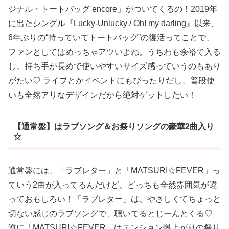
ジナル・トートバッグ encore」がついてくるの！2019年
に出たシングル『Lucky-Unlucky / Oh! my darling』以来、
6年ぶりの“持っていてトートバッグ”の復活ってことで、
ファンとしてはめっちゃアツいよね。うちわも余裕で入る
し、持ち手が長めで使いやすいサイズ感っていうのもあり
がたい♡ ライブとかイベントにもぴったりだし、普段使
いも全然アリなデザインだから絶対ゲットしたい！
【通常盤】はラブソング＆お祭りソングの豪華2曲入り
☆
通常盤には、「ラブレター」と「MATSURI☆FEVER」っ
ていう2曲が入ってるんだけど、どっちも全然雰囲気が違
っておもしろい！「ラブレター」は、やさしくてちょっと
切ない感じのラブソングで、聴いてるとじーんとくる♡
逆に「MATSURI☆FEVER」はテンション爆上がりの祭り