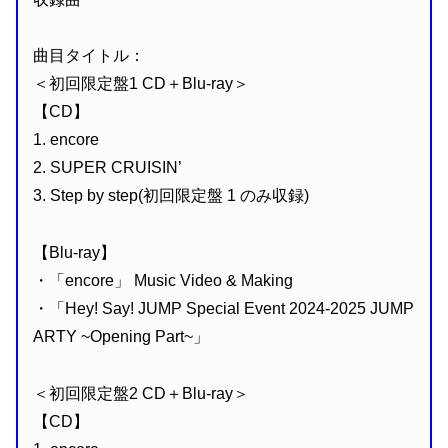
曲目タイトル：
＜初回限定盤1 CD＋Blu-ray＞
【CD】
1. encore
2. SUPER CRUISIN’
3. Step by step(初回限定盤 1 のみ収録)
【Blu-ray】
・「encore」 Music Video & Making
・「Hey! Say! JUMP Special Event 2024-2025 JUMP
ARTY ~Opening Part~」
＜初回限定盤2 CD＋Blu-ray＞
【CD】