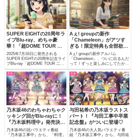
容で、今回はいろんな想いがギュ
形で、CDとDVDがセットになっ
ッと詰め込まれてるって感じ。ル
た「インストーラーデバイス盤」
ーク篁参謀の体...
って...
SUPER EIGHTの20周年ラ
Aぇ! groupの新作
イブBlu-ray、めちゃ豪
「Chameleon」がアツす
華！「超DOME TOUR 二
ぎる！限定特典も全部欲し
十祭」完全生産限定盤が出
い！
2025年7月16日に発売される
Aぇ! groupの新作アルバム
るよ！
SUPER EIGHTの20周年記念ライ
「Chameleon」、ついに出るんだ
ブBlu-ray「超DOME TOUR 二十
って！ずっと楽しみにしてたか
祭 完全生産限定盤」が、とにか
ら、この発表ほんと嬉しすぎる。
く豪華で話題になってるの。ライ
しかも今回のアルバム、曲ごとに
音楽
音楽
ブ映像はもちろん、裏側のドキュ
雰囲気が全然違って、聴いてて全
メントや超レアな特典まで盛りだ
然飽きない感じになってるっぽい
くさ...
よ。さらに初回限定盤に...
乃木坂46のわちゃわちゃク
与田祐希の乃木坂ラストス
ッキング回がBlu-rayに！
パート！『与田工事中卒業
『乃木坂料理中』発売決定
記念盤』がついに登場♡
☆
乃木坂46の冠バラエティ番組
乃木坂46の大人気バラエティ番
『乃木坂工事中』から、「料理」
組『乃木坂工事中』から、与田祐