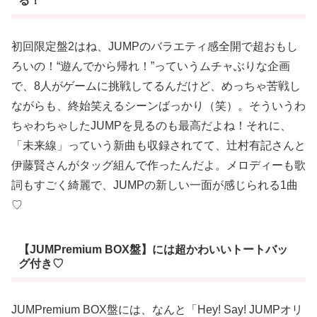
る！
初回限定盤2はね、JUMPのバラエティ感全開で超おもし
ろいの！“遊んでから帰れ！”っていうムチャぶりな企画
で、8人がゲームに挑戦してるんだけど、めっちゃ苦戦し
ながらも、終始笑えるシーンばっかり（笑）。そういうわ
ちゃわちゃしたJUMPを見るのも最高だよね！それに、
「未来線」っていう新曲も収録されてて、辻村有記さんと
伊藤賢さんがタッグ組んで作ったんだよ。メロディーも歌
詞もすごく綺麗で、JUMPの新しい一面が感じられる1曲
♡
【JUMPremium BOX盤】には超かわいいトートバッ
グ付き♡
JUMPremium BOX盤には、なんと「Hey! Say! JUMPオリ