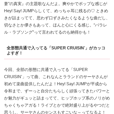
妻”の真実』の主題歌なんだよ。爽やかでポップな感じが
Hey! Say! JUMPらしくて、めっちゃ耳に残るの♡ ときめ
きが詰まってて、思わず口ずさみたくなるような曲だし、
切なさとか儚さもあって、ほんと心にくる感じ。“パラレ
ル・ラブソング”って言われてるのも納得かも！
全形態共通で入ってる「SUPER CRUISIN’」がカッコ
よすぎ！
今回、全部の形態に共通で入ってる「SUPER
CRUISIN’」って曲、これなんとラランドのサーヤさんが
初めて楽曲提供したんだよ！Hey! Say! JUMPが平成から
令和まで、ずーっと自分たちらしく頑張ってきたパワーと
か魅力がギュッと詰まってて、ヒップホップ系のノリがめ
ちゃくちゃアガる！ライブとかで絶対盛り上がるやつだと
思うし、サーヤさんのセンスもすごいな～ってなるよ！