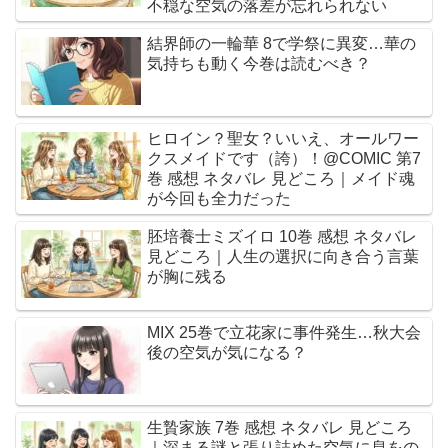
不穏な空気の落差が忘れられない
結界師の一輪華 8で学祭に異変…華の
気持ちも動く今巻は読むべき？
ヒロイン？聖女？いいえ、オールワー
クスメイドです（誇）！@COMIC 第7
巻 感想 ネタバレ 見どころ｜メイド魂
が今回も全力だった
胚培養士ミズイロ 10巻 感想 ネタバレ
見どころ｜人生の選択に向き合う言葉
が胸に残る
MIX 25巻で立花家に事件発生…秋大会
後の空気が気になる？
生贄家族 7巻 感想 ネタバレ 見どころ
｜深まる謎と張り詰めた空気に息をの