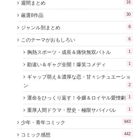
16
週間まとめ
30
厳選8作品
8
ジャンル別まとめ
6
このテーマがおもしろい
1
胸熱スポーツ・成長＆痛快無双バトル
1
勘違い＆ギャグ全開！爆笑コメディ
ギャップ萌え＆濃厚な恋・甘々シチュエーショ
2
ン
1
運命をひっくり返す！令嬢＆ロイヤル愛憎劇
1
重厚人間ドラマ・歴史・極限サバイバル
943
少年・青年コミック
442
コミック感想