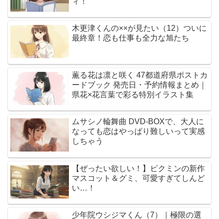
ィ！
木更津くんの××が見たい（12）ついに
最終章！恋も仕事も全力な旭たち
薫る花は凛と咲く 47都道府県ポストカ
ードブック 発売日・予約情報まとめ｜
県花×花言葉で彩る特別イラスト集
ムサシノ輪舞曲 DVD-BOXで、大人に
なっても恋はやっぱり難しいって実感
しちゃう
【ぜったい欲しい！】ピクミンの新作
マスコット＆グミ、可愛すぎてしんど
い…！
少年院ウシジマくん（7）｜極限の選