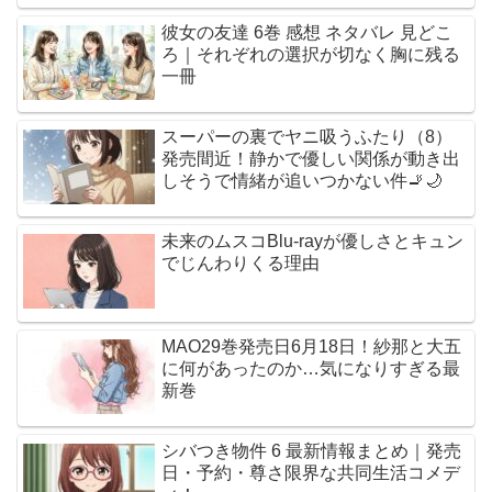
彼女の友達 6巻 感想 ネタバレ 見どこ
ろ｜それぞれの選択が切なく胸に残る
一冊
スーパーの裏でヤニ吸うふたり（8）
発売間近！静かで優しい関係が動き出
しそうで情緒が追いつかない件🚬🌙
未来のムスコBlu-rayが優しさとキュン
でじんわりくる理由
MAO29巻発売日6月18日！紗那と大五
に何があったのか…気になりすぎる最
新巻
シバつき物件 6 最新情報まとめ｜発売
日・予約・尊さ限界な共同生活コメデ