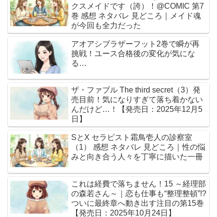
クスメイドです（誇）！@COMIC 第7
巻 感想 ネタバレ 見どころ｜メイド魂
が今回も全力だった
アオアシブラザーフット2巻で瞬が再
挑戦！ユース合格後の変化が気にな
る…
ザ・ファブル The third secret（3）発
売目前！気になりすぎて落ち着かない
んだけど…！【発売日：2025年12月5
日】
SとX セラピスト霜鳥壱人の診察室
（1） 感想 ネタバレ 見どころ｜性の悩
みと向き合う人々を丁寧に描いた一冊
これは経費で落ちません！15 ～経理部
の森若さん～｜恋も仕事も“整理整頓”!?
ついに最終章へ動き出す注目の第15巻
【発売日：2025年10月24日】