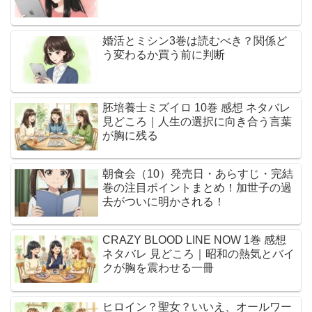
婚活とミシン3巻は読むべき？関係ど
う変わるか買う前に判断
胚培養士ミズイロ 10巻 感想 ネタバレ
見どころ｜人生の選択に向き合う言葉
が胸に残る
朝食会（10）発売日・あらすじ・完結
巻の注目ポイントまとめ！加世子の過
去がついに明かされる！
CRAZY BLOOD LINE NOW 1巻 感想
ネタバレ 見どころ｜昭和の熱気とバイ
クが胸を震わせる一冊
ヒロイン？聖女？いいえ、オールワー