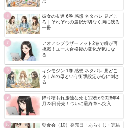
だ
彼女の友達 6巻 感想 ネタバレ 見どこ
ろ｜それぞれの選択が切なく胸に残る
一冊
アオアシブラザーフット2巻で瞬が再
挑戦！ユース合格後の変化が気にな
る…
キシモジン 1巻 感想 ネタバレ 見どこ
ろ｜AIの母という衝撃設定が心に刺さ
る
降り積もれ孤独な死よ12巻が2026年4
月23日発売！ついに最終章へ突入
朝食会（10）発売日・あらすじ・完結