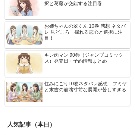
択と葛藤が交錯する注目巻
お姉ちゃんの翠くん 10巻 感想 ネタバ
レ 見どころ｜揺れる恋心と選択に注
目！
キン肉マン 90巻（ジャンプコミック
ス）発売日・予約情報まとめ
住みにごり10巻ネタバレ感想｜フミヤ
と末吉の崩壊寸前な展開が苦しすぎる
人気記事（本日）