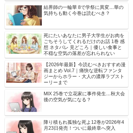
結界師の一輪華 8で学祭に異変…華の
気持ちも動く今巻は読むべき？
死にたいあなたに男子大学生がお肉を
ごちそうしてくれるだけのお話 1巻 感
想 ネタバレ 見どころ｜優しい食事と
不穏な空気の落差が忘れられない
【2026年最新】今読むべきおすすめ漫
画まとめ Vol.7｜痛快な逆転ファンタ
ジーからホラー・大人の濃厚ラブスト
ーリーまで
MIX 25巻で立花家に事件発生…秋大会
後の空気が気になる？
降り積もれ孤独な死よ12巻が2026年4
月23日発売！ついに最終章へ突入