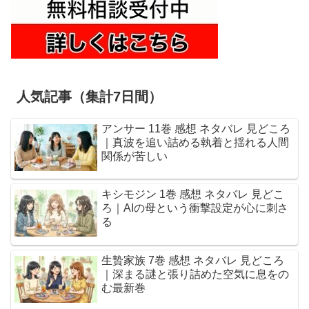
人気記事（集計7日間）
アンサー 11巻 感想 ネタバレ 見どころ
｜真波を追い詰める執着と揺れる人間
関係が苦しい
キシモジン 1巻 感想 ネタバレ 見どこ
ろ｜AIの母という衝撃設定が心に刺さ
る
生贄家族 7巻 感想 ネタバレ 見どころ
｜深まる謎と張り詰めた空気に息をの
む最新巻