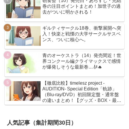
朝食会（10）発売日・あらすじ・完結
巻の注目ポイントまとめ！加世子の過
去がついに明かされる！
ギルティサークル18巻、衝撃展開へ突
入！快楽と戦慄の大学サークルサスペ
ンス、ついに核心へ。
青のオーケストラ（14）発売間近！世
界コンクール編クライマックスで感情
が爆発しそうな最新巻…🎻🔥
【徹底比較】timelesz project -
AUDITION- Special Edition「軌跡」
（Blu-ray/DVD）初回限定盤・通常盤
の違いまとめ！【グッズ・BOX・最安
値】
人気記事（集計期間30日）