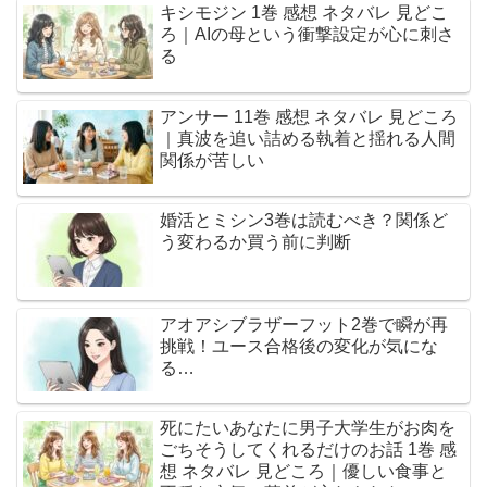
キシモジン 1巻 感想 ネタバレ 見どこ
ろ｜AIの母という衝撃設定が心に刺さ
る
アンサー 11巻 感想 ネタバレ 見どころ
｜真波を追い詰める執着と揺れる人間
関係が苦しい
婚活とミシン3巻は読むべき？関係ど
う変わるか買う前に判断
アオアシブラザーフット2巻で瞬が再
挑戦！ユース合格後の変化が気にな
る…
死にたいあなたに男子大学生がお肉を
ごちそうしてくれるだけのお話 1巻 感
想 ネタバレ 見どころ｜優しい食事と