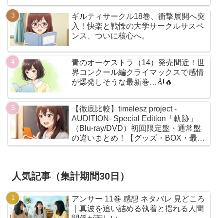
ギルティサークル18巻、衝撃展開へ突
入！快楽と戦慄の大学サークルサスペ
ンス、ついに核心へ。
青のオーケストラ（14）発売間近！世
界コンクール編クライマックスで感情
が爆発しそうな最新巻…🎻🔥
【徹底比較】timelesz project -
AUDITION- Special Edition「軌跡」
（Blu-ray/DVD）初回限定盤・通常盤
の違いまとめ！【グッズ・BOX・最安
値】
人気記事（集計期間30日）
アンサー 11巻 感想 ネタバレ 見どころ
｜真波を追い詰める執着と揺れる人間