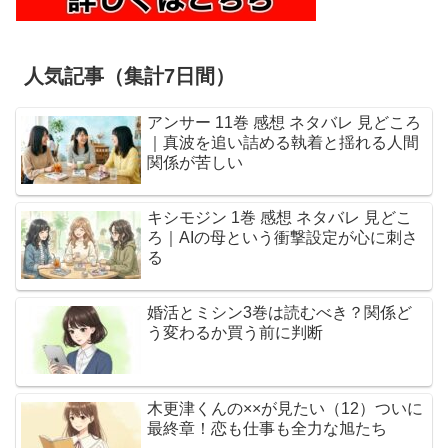
人気記事（集計7日間）
アンサー 11巻 感想 ネタバレ 見どころ
｜真波を追い詰める執着と揺れる人間
関係が苦しい
キシモジン 1巻 感想 ネタバレ 見どこ
ろ｜AIの母という衝撃設定が心に刺さ
る
婚活とミシン3巻は読むべき？関係ど
う変わるか買う前に判断
木更津くんの××が見たい（12）ついに
最終章！恋も仕事も全力な旭たち