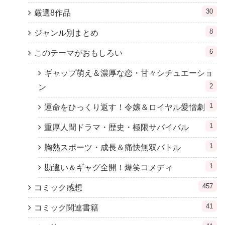
30
厳選8作品
8
ジャンル別まとめ
6
このテーマがおもしろい
ギャップ萌え＆濃厚な恋・甘々シチュエーショ
2
ン
1
運命をひっくり返す！令嬢＆ロイヤル愛憎劇
1
重厚人間ドラマ・歴史・極限サバイバル
1
胸熱スポーツ・成長＆痛快無双バトル
1
勘違い＆ギャグ全開！爆笑コメディ
457
コミック感想
41
コミック関連書籍