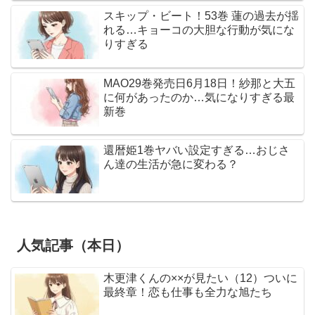
スキップ・ビート！53巻 蓮の過去が揺
れる…キョーコの大胆な行動が気にな
りすぎる
MAO29巻発売日6月18日！紗那と大五
に何があったのか…気になりすぎる最
新巻
還暦姫1巻ヤバい設定すぎる…おじさ
ん達の生活が急に変わる？
人気記事（本日）
木更津くんの××が見たい（12）ついに
最終章！恋も仕事も全力な旭たち