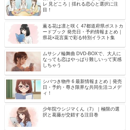
レ 見どころ｜揺れる恋心と選択に注
目！
薫る花は凛と咲く 47都道府県ポストカ
ードブック 発売日・予約情報まとめ｜
県花×花言葉で彩る特別イラスト集
ムサシノ輪舞曲 DVD-BOXで、大人に
なっても恋はやっぱり難しいって実感
しちゃう
シバつき物件 6 最新情報まとめ｜発売
日・予約・尊さ限界な共同生活コメデ
ィ！
少年院ウシジマくん（7）｜極限の選
択と葛藤が交錯する注目巻