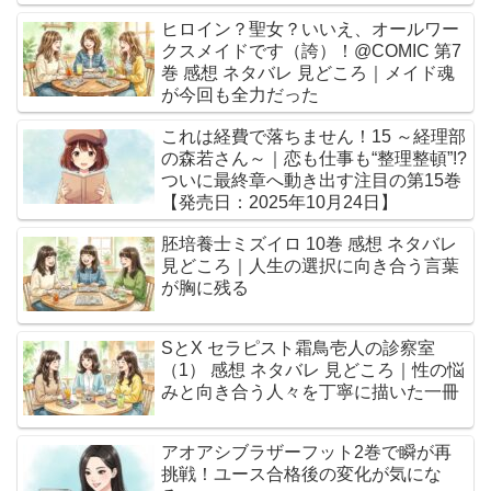
ヒロイン？聖女？いいえ、オールワー
クスメイドです（誇）！@COMIC 第7
巻 感想 ネタバレ 見どころ｜メイド魂
が今回も全力だった
これは経費で落ちません！15 ～経理部
の森若さん～｜恋も仕事も“整理整頓”!?
ついに最終章へ動き出す注目の第15巻
【発売日：2025年10月24日】
胚培養士ミズイロ 10巻 感想 ネタバレ
見どころ｜人生の選択に向き合う言葉
が胸に残る
SとX セラピスト霜鳥壱人の診察室
（1） 感想 ネタバレ 見どころ｜性の悩
みと向き合う人々を丁寧に描いた一冊
アオアシブラザーフット2巻で瞬が再
挑戦！ユース合格後の変化が気にな