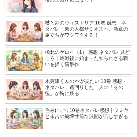
杖と剣のウィストリア 16巻 感想・ネ
タバレ｜東の大都サミオスへ、新章の
旅立ちがワクワクする！
極北のゲロイ（1） 感想 ネタバレ 見ど
ころ｜終戦後に始まった知られざる戦
いを描く衝撃作
木更津くんの××が見たい 13巻 感想・
ネタバレ｜遠回りした二人の「その
後」が胸に残る
住みにごり10巻ネタバレ感想｜フミヤ
と末吉の崩壊寸前な展開が苦しすぎる