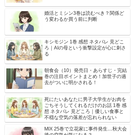
婚活とミシン3巻は読むべき？関係ど
う変わるか買う前に判断
キシモジン 1巻 感想 ネタバレ 見どこ
ろ｜AIの母という衝撃設定が心に刺さ
る
朝食会（10）発売日・あらすじ・完結
巻の注目ポイントまとめ！加世子の過
去がついに明かされる！
死にたいあなたに男子大学生がお肉を
ごちそうしてくれるだけのお話 1巻 感
想 ネタバレ 見どころ｜優しい食事と
不穏な空気の落差が忘れられない
MIX 25巻で立花家に事件発生…秋大会
後の空気が気になる？