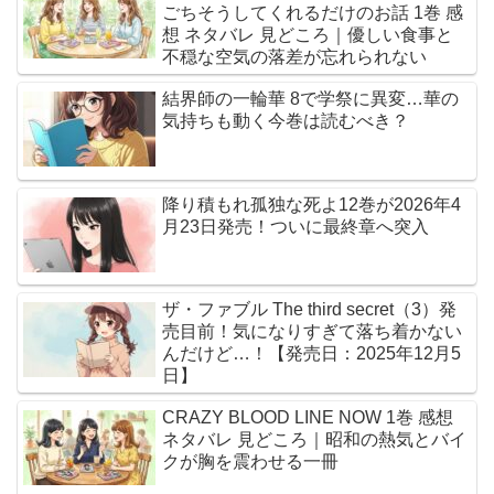
ごちそうしてくれるだけのお話 1巻 感
想 ネタバレ 見どころ｜優しい食事と
不穏な空気の落差が忘れられない
結界師の一輪華 8で学祭に異変…華の
気持ちも動く今巻は読むべき？
降り積もれ孤独な死よ12巻が2026年4
月23日発売！ついに最終章へ突入
ザ・ファブル The third secret（3）発
売目前！気になりすぎて落ち着かない
んだけど…！【発売日：2025年12月5
日】
CRAZY BLOOD LINE NOW 1巻 感想
ネタバレ 見どころ｜昭和の熱気とバイ
クが胸を震わせる一冊