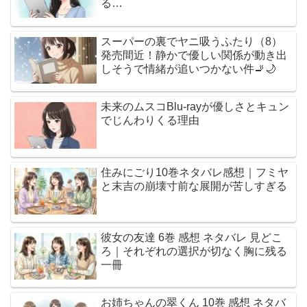
る…
スーパーの裏でヤニ吸うふたり（8）
発売間近！静かで優しい関係が動き出
しそうで情緒が追いつかない件🚬🌙
未来のムスコBlu-rayが優しさとキュン
でじんわりくる理由
住みにごり10巻ネタバレ感想｜フミヤ
と末吉の崩壊寸前な展開が苦しすぎる
彼女の友達 6巻 感想 ネタバレ 見どこ
ろ｜それぞれの選択が切なく胸に残る
一冊
お姉ちゃんの翠くん 10巻 感想 ネタバ