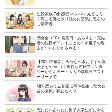
生贄家族 7巻 感想 ネタバレ 見どころ
｜深まる謎と張り詰めた空気に息をの
む最新巻
朝食会（10）発売日・あらすじ・完結
巻の注目ポイントまとめ！加世子の過
去がついに明かされる！
【2026年最新】今読むべきおすすめ漫
画まとめ Vol.7｜痛快な逆転ファンタ
ジーからホラー・大人の濃厚ラブスト
ーリーまで
MIX 25巻で立花家に事件発生…秋大会
後の空気が気になる？
死にたいあなたに男子大学生がお肉を