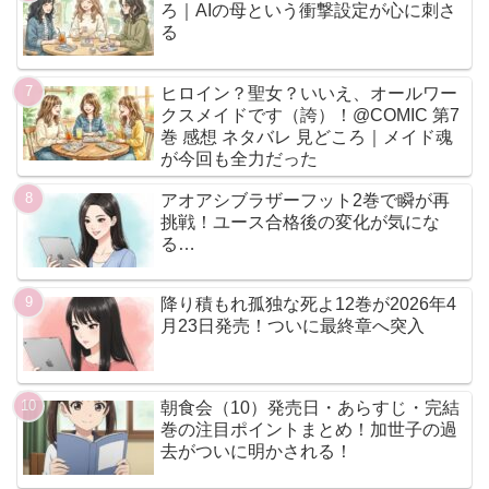
ろ｜AIの母という衝撃設定が心に刺さ
る
ヒロイン？聖女？いいえ、オールワー
クスメイドです（誇）！@COMIC 第7
巻 感想 ネタバレ 見どころ｜メイド魂
が今回も全力だった
アオアシブラザーフット2巻で瞬が再
挑戦！ユース合格後の変化が気にな
る…
降り積もれ孤独な死よ12巻が2026年4
月23日発売！ついに最終章へ突入
朝食会（10）発売日・あらすじ・完結
巻の注目ポイントまとめ！加世子の過
去がついに明かされる！