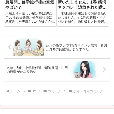
急展開…修学旅行後の空気
新いたしません。1巻 感想
やばい？
ネタバレ｜追放された瞬間
から風向きが変わる
太陽よりも眩しい星14巻は2026
『地味薬師令嬢はもう契約更新い
年05月25日発売。修学旅行後に
たしません。』1巻の感想・ネタ
急接近した美織と八木がまさかの
バレを紹介。婚約破棄と国外追放
破局展開へ。不穏なまま向かうテ
から始まる再出発や契約更新の設
ーマパーク回の見どころや予約情
定、薬師令嬢の見どころを読後の
報を紹介
感想とともにまとめています。
ただの飯フレです5巻ネタバレ感想｜春川
と真冬の距離感が切なすぎた
名無し3巻、小学校付近で緊迫展開…山田
の行動がかなり怖い
ホーム
本
コミック
少年・青年コミック