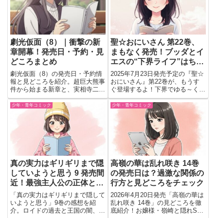
劇光仮面（8）｜衝撃の新
聖☆おにいさん 第22巻、
章開幕！発売日・予約・見
まもなく発売！ブッダとイ
どころまとめ
エスの“下界ライフ”はちょ
っと慌ただしめ？
劇光仮面（8）の発売日・予約情
2025年7月23日発売予定の『聖☆
報と見どころを紹介。超巨大熊事
おにいさん』第22巻が、もうす
件から始まる新章と、実相寺二
ぐ登場するよ！下界でゆる～くバ
矢・比留間りえの運命が交錯する
カンスしていたブッダとイエス
展開に注目。
に、今回はまさかの天界からの急
少年・青年コミック
少年・青年コミック
なお呼び出し!? さらには、天
使・愛子ちゃんをめぐる新たな奇
跡のエピソードや、ちょっと...
真の実力はギリギリまで隠
高嶺の華は乱れ咲き 14巻
していようと思う 9 発売間
の発売日は？過激な関係の
近！最強主人公の正体と過
行方と見どころをチェック
去に迫る重要巻が気になり
「真の実力はギリギリまで隠して
2026年4月20日発売「高嶺の華は
すぎる🔥✨
いようと思う」9巻の感想を紹
乱れ咲き 14巻」の見どころを徹
介。ロイドの過去と王国の闇、ユ
底紹介！お嬢様・嶺崎と隠れS男