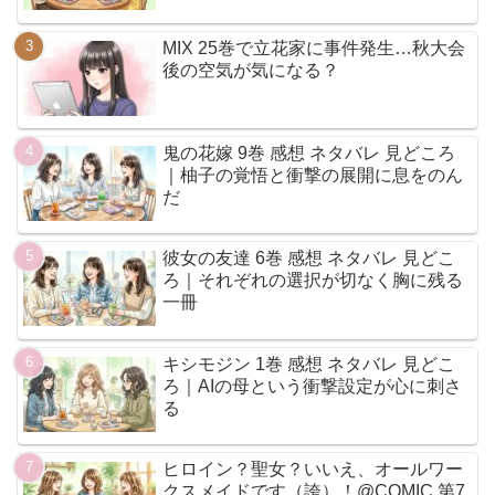
MIX 25巻で立花家に事件発生…秋大会
後の空気が気になる？
鬼の花嫁 9巻 感想 ネタバレ 見どころ
｜柚子の覚悟と衝撃の展開に息をのん
だ
彼女の友達 6巻 感想 ネタバレ 見どこ
ろ｜それぞれの選択が切なく胸に残る
一冊
キシモジン 1巻 感想 ネタバレ 見どこ
ろ｜AIの母という衝撃設定が心に刺さ
る
ヒロイン？聖女？いいえ、オールワー
クスメイドです（誇）！@COMIC 第7