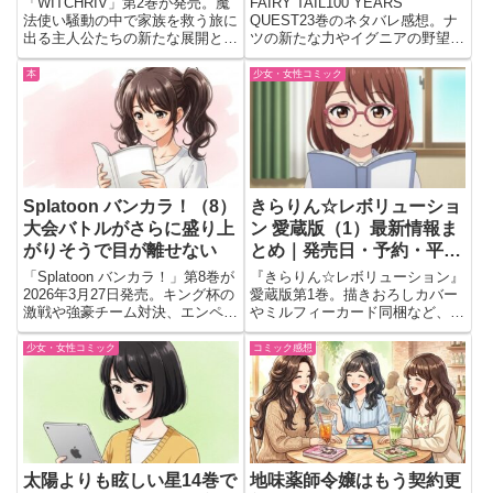
「WITCHRIV」第2巻が発売。魔
FAIRY TAIL100 YEARS
法使い騒動の中で家族を救う旅に
QUEST23巻のネタバレ感想。ナ
出る主人公たちの新たな展開と見
ツの新たな力やイグニアの野望、
どころを紹介。
竜化の脅威など見どころを詳しく
解説します。
本
少女・女性コミック
Splatoon バンカラ！（8）
きらりん☆レボリューショ
大会バトルがさらに盛り上
ン 愛蔵版（1）最新情報ま
がりそうで目が離せない
とめ｜発売日・予約・平成
女児の宝物が帰ってくる！
「Splatoon バンカラ！」第8巻が
『きらりん☆レボリューション』
2026年3月27日発売。キング杯の
愛蔵版第1巻。描きおろしカバー
激戦や強豪チーム対決、エンペラ
やミルフィーカード同梱など、
ーの動向など最新巻の注目ポイン
20周年を記念した豪華仕様で月
トを紹介。
島きらりの物語がよみがえる。
少女・女性コミック
コミック感想
太陽よりも眩しい星14巻で
地味薬師令嬢はもう契約更