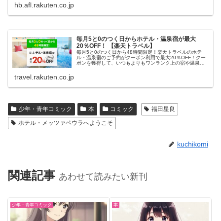
hb.afl.rakuten.co.jp
毎月5と0のつく日からホテル・温泉宿が最大
20％OFF！ 【楽天トラベル】
毎月5と0のつく日から48時間限定！楽天トラベルのホテ
ル・温泉宿のご予約がクーポン利用で最大20％OFF！クー
ポンを獲得して、いつもよりもワンランク上の宿や温泉宿
におトクに泊まろう！
travel.rakuten.co.jp
少年・青年コミック
本
コミック
福田星良
ホテル・メッツァペウラへようこそ
kuchikomi
関連記事
あわせて読みたい新刊
少年・青年コミック
本