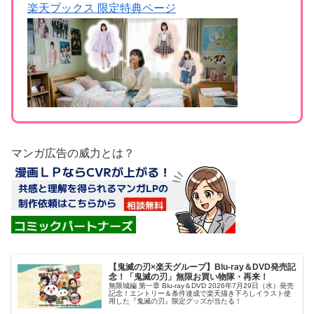
楽天ブックス 限定特典ページ
マンガ広告の威力とは？
【鬼滅の刃×楽天グループ】Blu-ray＆DVD発売記
念！「鬼滅の刃」無限お買い物隊・再来！
無限城編 第一章 Blu-ray＆DVD 2026年7月29日（水）発売
記念！エントリー＆条件達成で楽天描き下ろしイラスト使
用した『鬼滅の刃』限定グッズが当たる！