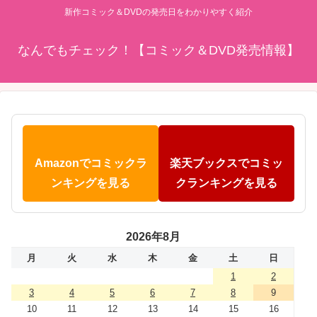
新作コミック＆DVDの発売日をわかりやすく紹介
なんでもチェック！【コミック＆DVD発売情報】
Amazonでコミックラ
楽天ブックスでコミッ
ンキングを見る
クランキングを見る
2026年8月
月
火
水
木
金
土
日
1
2
3
4
5
6
7
8
9
10
11
12
13
14
15
16