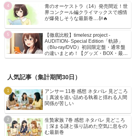
青のオーケストラ（14）発売間近！世
界コンクール編クライマックスで感情
が爆発しそうな最新巻…🎻🔥
【徹底比較】timelesz project -
AUDITION- Special Edition「軌跡」
（Blu-ray/DVD）初回限定盤・通常盤
の違いまとめ！【グッズ・BOX・最安
値】
人気記事（集計期間30日）
アンサー 11巻 感想 ネタバレ 見どころ
｜真波を追い詰める執着と揺れる人間
関係が苦しい
生贄家族 7巻 感想 ネタバレ 見どころ
｜深まる謎と張り詰めた空気に息をの
む最新巻