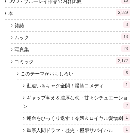
15
DVD・ブルーレイ作品の内容比較
2,329
本
3
雑誌
13
ムック
23
写真集
2,172
コミック
6
このテーマがおもしろい
1
勘違い＆ギャグ全開！爆笑コメディ
ギャップ萌え＆濃厚な恋・甘々シチュエーショ
2
ン
1
運命をひっくり返す！令嬢＆ロイヤル愛憎劇
1
重厚人間ドラマ・歴史・極限サバイバル