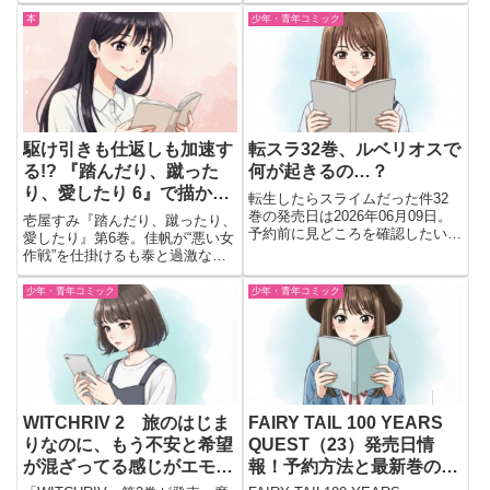
ノの葛藤が描かれる重要巻をレビ
子・澤田の過激な関係がさらに加
ュー。
速。真夏の暑さがもたらす新たな
本
少年・青年コミック
展開や、シリーズ長期連載の魅
力、購入メリットを解説。14巻
の最新情報を今すぐチェック！
駆け引きも仕返しも加速す
転スラ32巻、ルベリオスで
る!? 『踏んだり、蹴った
何が起きるの…？
り、愛したり 6』で描かれ
転生したらスライムだった件32
る大人の攻防戦
巻の発売日は2026年06月09日。
壱屋すみ『踏んだり、蹴ったり、
予約前に見どころを確認したい人
愛したり』第6巻。佳帆が“悪い女
向けに、ルベリオスで交錯する思
作戦”を仕掛けるも泰と過激な攻
惑やリムルが直面する出来事を整
防戦に発展。攻め×攻めの火花と
理。読む価値を判断しやすいよう
大人のラブコメが炸裂する最新
少年・青年コミック
少年・青年コミック
紹介
巻！
WITCHRIV 2 旅のはじま
FAIRY TAIL 100 YEARS
りなのに、もう不安と希望
QUEST（23）発売日情
が混ざってる感じがエモ
報！予約方法と最新巻の見
い…
どころまとめ