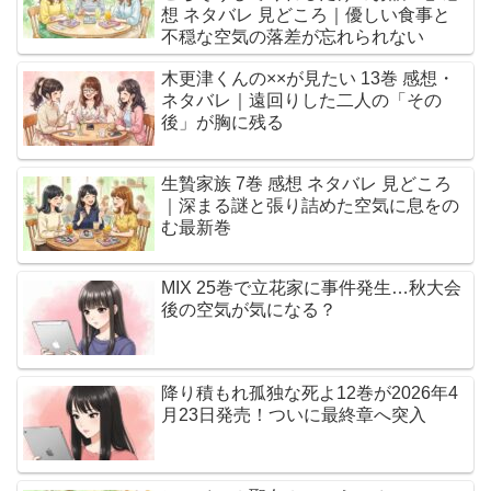
想 ネタバレ 見どころ｜優しい食事と
不穏な空気の落差が忘れられない
木更津くんの××が見たい 13巻 感想・
ネタバレ｜遠回りした二人の「その
後」が胸に残る
生贄家族 7巻 感想 ネタバレ 見どころ
｜深まる謎と張り詰めた空気に息をの
む最新巻
MIX 25巻で立花家に事件発生…秋大会
後の空気が気になる？
降り積もれ孤独な死よ12巻が2026年4
月23日発売！ついに最終章へ突入