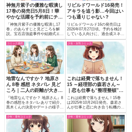
神無月紫子の優雅な暇潰し
リビルドワールド16発売！
17巻の発売日5月8日！華
アキラを追う影…今回はい
やかな活躍を予約前にチェ
つも通りじゃない？
ック
「神無月紫子の優雅な暇潰し17
リビルドワールド16の発売日は
巻」のあらすじと見どころを解
2026年07月27日頃。予約を検討
説。宝石店強盗事件や結婚式エピ
している人向けに、過合成スネー
ソードなど注目展開を紹介。
ク討伐後のアキラと追跡者の存
在、アルファの異変が示す新たな
コミック感想
少女・女性コミック
局面の見どころを解説
地雷なんですか？ 地原さ
これは経費で落ちません！
ん 8巻 感想 ネタバレ 見ど
15 ～経理部の森若さん～
ころ｜二人の距離が大きく
｜恋も仕事も“整理整頓”!?
動いた胸キュン巻
ついに最終章へ動き出す注
『地雷なんですか？ 地原さん』8
これは経費で落ちません！15巻
目の第15巻【発売日：
巻の感想をネタバレありで紹介。
は2025年10月24日発売。森若さ
黒木くんの決意やデートの様子、
んが仕事と恋に向き合う転機の
2025年10月24日】
笑える掛け合いなど二人の距離が
巻。シリーズ集大成の最終章がつ
縮まる見どころを会話形式でまと
いに始まる注目巻！
少年・青年コミック
少年・青年コミック
めました。