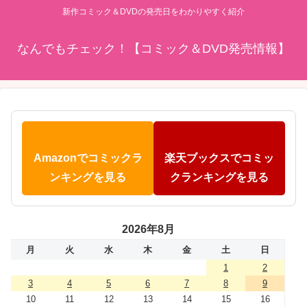
新作コミック＆DVDの発売日をわかりやすく紹介
なんでもチェック！【コミック＆DVD発売情報】
Amazonでコミックラ
楽天ブックスでコミッ
ンキングを見る
クランキングを見る
2026年8月
月
火
水
木
金
土
日
1
2
3
4
5
6
7
8
9
10
11
12
13
14
15
16