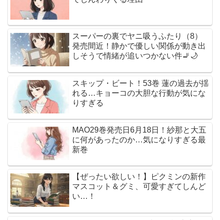
スーパーの裏でヤニ吸うふたり（8）
発売間近！静かで優しい関係が動き出
しそうで情緒が追いつかない件🚬🌙
スキップ・ビート！53巻 蓮の過去が揺
れる…キョーコの大胆な行動が気にな
りすぎる
MAO29巻発売日6月18日！紗那と大五
に何があったのか…気になりすぎる最
新巻
【ぜったい欲しい！】ピクミンの新作
マスコット＆グミ、可愛すぎてしんど
い…！