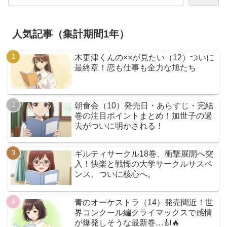
人気記事（集計期間1年）
木更津くんの××が見たい（12）ついに
最終章！恋も仕事も全力な旭たち
朝食会（10）発売日・あらすじ・完結
巻の注目ポイントまとめ！加世子の過
去がついに明かされる！
ギルティサークル18巻、衝撃展開へ突
入！快楽と戦慄の大学サークルサスペ
ンス、ついに核心へ。
青のオーケストラ（14）発売間近！世
界コンクール編クライマックスで感情
が爆発しそうな最新巻…🎻🔥