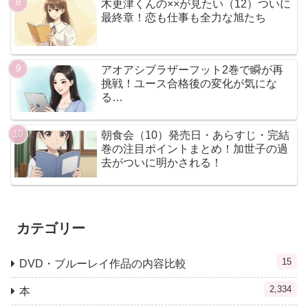
木更津くんの××が見たい（12）ついに
最終章！恋も仕事も全力な旭たち
アオアシブラザーフット2巻で瞬が再
挑戦！ユース合格後の変化が気にな
る…
朝食会（10）発売日・あらすじ・完結
巻の注目ポイントまとめ！加世子の過
去がついに明かされる！
カテゴリー
15
DVD・ブルーレイ作品の内容比較
2,334
本