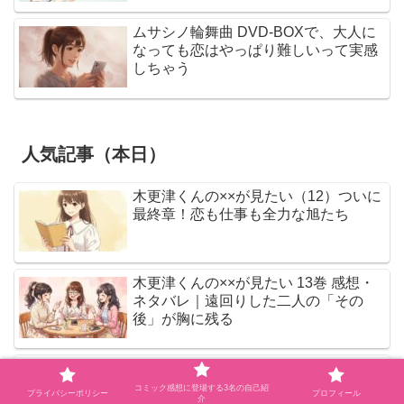
ムサシノ輪舞曲 DVD-BOXで、大人に
なっても恋はやっぱり難しいって実感
しちゃう
人気記事（本日）
木更津くんの××が見たい（12）ついに
最終章！恋も仕事も全力な旭たち
木更津くんの××が見たい 13巻 感想・
ネタバレ｜遠回りした二人の「その
後」が胸に残る
杖と剣のウィストリア 16巻 感想・ネ
タバレ｜東の大都サミオスへ、新章の
コミック感想に登場する3名の自己紹
プライバシーポリシー
プロフィール
介