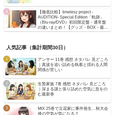
【徹底比較】timelesz project -
AUDITION- Special Edition「軌跡」
（Blu-ray/DVD）初回限定盤・通常盤
の違いまとめ！【グッズ・BOX・最安
値】
人気記事（集計期間30日）
アンサー 11巻 感想 ネタバレ 見どころ
｜真波を追い詰める執着と揺れる人間
関係が苦しい
生贄家族 7巻 感想 ネタバレ 見どころ
｜深まる謎と張り詰めた空気に息をの
む最新巻
MIX 25巻で立花家に事件発生…秋大会
後の空気が気になる？