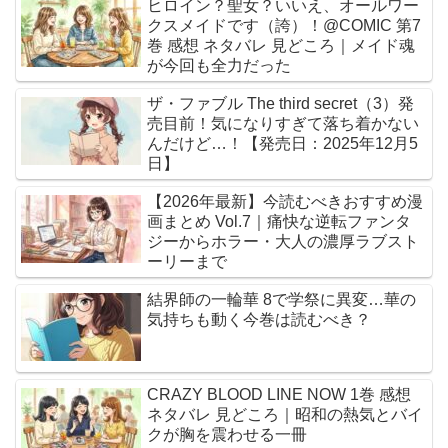
ヒロイン？聖女？いいえ、オールワー
クスメイドです（誇）！@COMIC 第7
巻 感想 ネタバレ 見どころ｜メイド魂
が今回も全力だった
ザ・ファブル The third secret（3）発
売目前！気になりすぎて落ち着かない
んだけど…！【発売日：2025年12月5
日】
【2026年最新】今読むべきおすすめ漫
画まとめ Vol.7｜痛快な逆転ファンタ
ジーからホラー・大人の濃厚ラブスト
ーリーまで
結界師の一輪華 8で学祭に異変…華の
気持ちも動く今巻は読むべき？
CRAZY BLOOD LINE NOW 1巻 感想
ネタバレ 見どころ｜昭和の熱気とバイ
クが胸を震わせる一冊