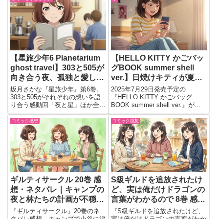
見どころや感想・ネタバレ解説記
予約前の判断材料を紹介
事へのリンク付きでまとめていま
す。
【星旅少年6 Planetarium
【HELLO KITTY かごバッ
ghost travel】303と505が
グBOOK summer shell
向き合う夜、孤独と愛しさ
ver.】日焼けキティが夏の
を描く感情の核心編
相棒に♡限定デザインが可
坂月さかな『星旅少年』第6巻。
2025年7月29日発売予定の
愛すぎる～！
303と505がそれぞれの想いを語
『HELLO KITTY かごバッグ
り合う感動回「夜と星」ほか全6
BOOK summer shell ver.』がた
編と描き下ろし4コマを収録。
だいま予約受付中だよ♡こんがり
日焼けしたハローキティちゃん
コミック感想
コミック感想
が、なんと夏っぽかわいいかごバ
ッグになって登場！しかも、貝殻
モチー...
ギルティサークル 20巻 感
S級ギルドを追放されたけ
想・ネタバレ｜キャンプの
ど、実は俺だけドラゴンの
夜と林たちの計画が不穏す
言葉がわかるので 8巻 感
ぎる
想・ネタバレ｜ドラゴンツ
『ギルティサークル』20巻のネ
『S級ギルドを追放されたけど、
リーの能力から新商売へ！
タバレ感想。キャンプで小谷に追
実は俺だけドラゴンの言葉がわか