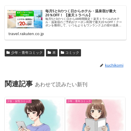
毎月5と0のつく日からホテル・温泉宿が最大
20％OFF！ 【楽天トラベル】
毎月5と0のつく日から48時間限定！楽天トラベルのホテ
ル・温泉宿のご予約がクーポン利用で最大20％OFF！クー
ポンを獲得して、いつもよりもワンランク上の宿や温泉宿
におトクに泊まろう！
travel.rakuten.co.jp
少年・青年コミック
本
コミック
kuchikomi
関連記事
あわせて読みたい新刊
少女・女性コミック
少年・青年コミック