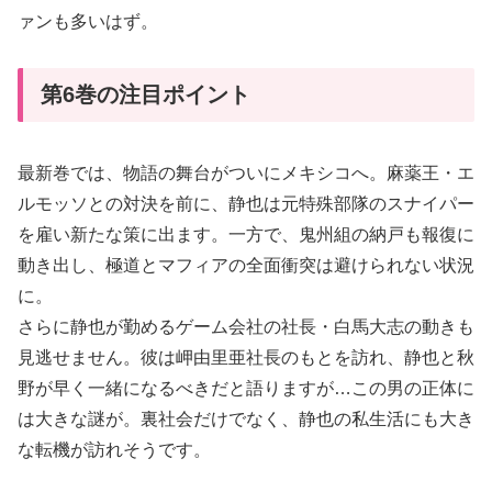
ァンも多いはず。
第6巻の注目ポイント
最新巻では、物語の舞台がついにメキシコへ。麻薬王・エ
ルモッソとの対決を前に、静也は元特殊部隊のスナイパー
を雇い新たな策に出ます。一方で、鬼州組の納戸も報復に
動き出し、極道とマフィアの全面衝突は避けられない状況
に。
さらに静也が勤めるゲーム会社の社長・白馬大志の動きも
見逃せません。彼は岬由里亜社長のもとを訪れ、静也と秋
野が早く一緒になるべきだと語りますが…この男の正体に
は大きな謎が。裏社会だけでなく、静也の私生活にも大き
な転機が訪れそうです。