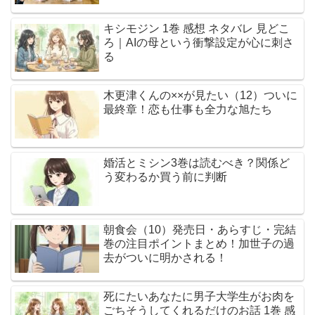
キシモジン 1巻 感想 ネタバレ 見どこ
ろ｜AIの母という衝撃設定が心に刺さ
る
木更津くんの××が見たい（12）ついに
最終章！恋も仕事も全力な旭たち
婚活とミシン3巻は読むべき？関係ど
う変わるか買う前に判断
朝食会（10）発売日・あらすじ・完結
巻の注目ポイントまとめ！加世子の過
去がついに明かされる！
死にたいあなたに男子大学生がお肉を
ごちそうしてくれるだけのお話 1巻 感