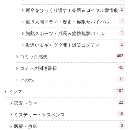
1
運命をひっくり返す！令嬢＆ロイヤル愛憎劇
1
重厚人間ドラマ・歴史・極限サバイバル
1
胸熱スポーツ・成長＆痛快無双バトル
1
勘違い＆ギャグ全開！爆笑コメディ
462
コミック感想
41
コミック関連書籍
11
その他
107
ドラマ
22
恋愛ドラマ
10
ミステリー・サスペンス
3
医療・救命