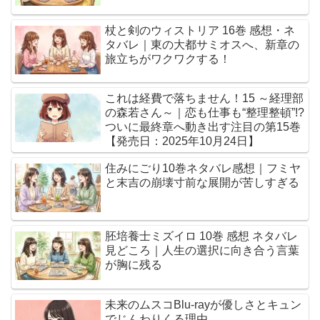
杖と剣のウィストリア 16巻 感想・ネ
タバレ｜東の大都サミオスへ、新章の
旅立ちがワクワクする！
これは経費で落ちません！15 ～経理部
の森若さん～｜恋も仕事も“整理整頓”!?
ついに最終章へ動き出す注目の第15巻
【発売日：2025年10月24日】
住みにごり10巻ネタバレ感想｜フミヤ
と末吉の崩壊寸前な展開が苦しすぎる
胚培養士ミズイロ 10巻 感想 ネタバレ
見どころ｜人生の選択に向き合う言葉
が胸に残る
未来のムスコBlu-rayが優しさとキュン
でじんわりくる理由