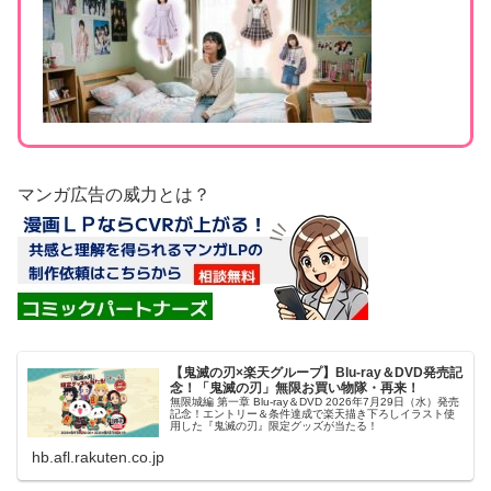
マンガ広告の威力とは？
【鬼滅の刃×楽天グループ】Blu-ray＆DVD発売記
念！「鬼滅の刃」無限お買い物隊・再来！
無限城編 第一章 Blu-ray＆DVD 2026年7月29日（水）発売
記念！エントリー＆条件達成で楽天描き下ろしイラスト使
用した『鬼滅の刃』限定グッズが当たる！
hb.afl.rakuten.co.jp