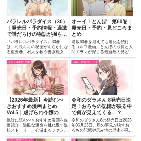
パラレルパラダイス（30）
オーイ！とんぼ 第60巻｜
｜発売日・予約情報・過激
発売日・予約・見どころま
で謎だらけの物語が揺らぐ
とめ
最新巻まとめ！
『パラレルパラダイス』30巻
連載60巻を迎えても進化を続け
は、村長キキの秘密が明らかにな
るゴルフ漫画。とんぼの成長と人
る重要巻。村人を救う善き魔女
間ドラマが深まる最新巻の見どこ
か、人喰いの裏の顔か。エトワ村
ろと発売日をまとめて紹介。
に潜む真実へ迫る最新巻の見どこ
ジャンル別まとめ
少年・青年コミック
ろを紹介。
【2026年最新】今読むべ
令和のダラさん 8発売日決
きおすすめ漫画まとめ
定！おろちの記憶が映る中
Vol.5｜虐げられ令嬢の逆
で何が見えてくる…？
転劇から甘甘ラブコメまで
絶対に読むべきおすすめ漫画を厳
令和のダラさん8の発売日は2026
選紹介！過酷な運命を跳ね返す逆
年06月23日。周の夢見が映すお
転ストーリー、心温まるファンタ
ろちの記憶や忌み地の歴史が見ど
ジー、胸キュン必至のラブコメ・
ころ。令和イベントを楽しむダラ
日常系まで、各作品のあらすじ・
さんたちとの温度差も気になる。
少年・青年コミック
本