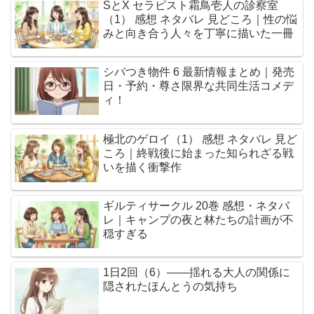
SとX セラピスト霜鳥壱人の診察室
（1） 感想 ネタバレ 見どころ｜性の悩
みと向き合う人々を丁寧に描いた一冊
シバつき物件 6 最新情報まとめ｜発売
日・予約・尊さ限界な共同生活コメデ
ィ！
極北のゲロイ（1） 感想 ネタバレ 見ど
ころ｜終戦後に始まった知られざる戦
いを描く衝撃作
ギルティサークル 20巻 感想・ネタバ
レ｜キャンプの夜と林たちの計画が不
穏すぎる
1日2回（6）――揺れる大人の関係に
隠されたほんとうの気持ち