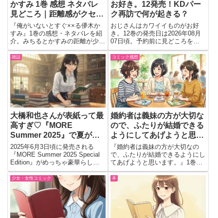
かすみ 1巻 感想 ネタバレ
お好き。12発売！KDパー
見どころ｜距離感がクセに
ク再訪で何が起きる？
なる青春ラブコメ
『俺がいないとすぐ××る儚木か
おじさんはカワイイものがお好
すみ』1巻の感想・ネタバレを紹
き。12巻の発売日は2026年08月
介。みちるとかすみの距離が少し
07日頃。予約前に見どころを確
ずつ縮まる青春ラブコメの魅力
認したい人向け。KDパーク再訪
や、印象的だったやり取りを会話
や真純の引っ越しなど癒やしの日
雑誌
コミック感想
形式で語ります。
常展開が気になる最新巻を紹介。
大橋和也さんが表紙って最
婚約者は義妹の方が大切な
高すぎ♡『MORE
ので、ふたりが結婚できる
Summer 2025』で夏がも
ようにしてあげようと思い
っと楽しみになるかも！
ます。（1）感想ネタバレ
2025年6月3日頃に発売される
『婚約者は義妹の方が大切なの
｜静かな復讐が思った以上
『MORE Summer 2025 Special
で、ふたりが結婚できるようにし
Edition』がめっちゃ豪華らしい
てあげようと思います。』1巻の
に痛快だった
よ！表紙には、なにわ男子の大橋
感想をネタバレありで紹介。裏切
和也さんが登場するって聞いて、
りから始まる復讐劇やテレンスと
少女・女性コミック
本
それだけでテンション上がっちゃ
の共闘、印象に残った場面を読後
った♡ しかも、timeles...
目線で語ります。