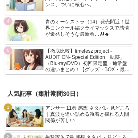
ンス、ついに核心へ。
青のオーケストラ（14）発売間近！世
界コンクール編クライマックスで感情
が爆発しそうな最新巻…🎻🔥
【徹底比較】timelesz project -
AUDITION- Special Edition「軌跡」
（Blu-ray/DVD）初回限定盤・通常盤
の違いまとめ！【グッズ・BOX・最安
値】
人気記事（集計期間30日）
アンサー 11巻 感想 ネタバレ 見どころ
｜真波を追い詰める執着と揺れる人間
関係が苦しい
生贄家族 7巻 感想 ネタバレ 見どころ