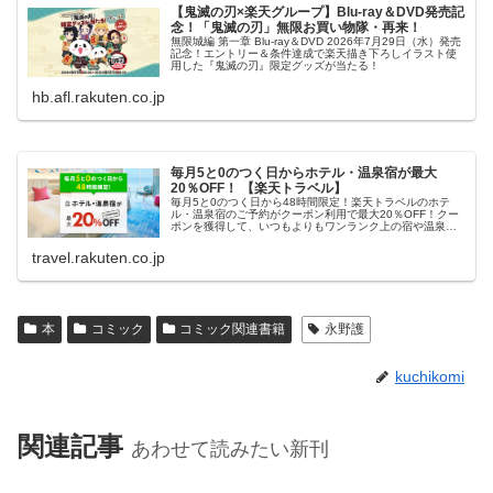
【鬼滅の刃×楽天グループ】Blu-ray＆DVD発売記
念！「鬼滅の刃」無限お買い物隊・再来！
無限城編 第一章 Blu-ray＆DVD 2026年7月29日（水）発売
記念！エントリー＆条件達成で楽天描き下ろしイラスト使
用した『鬼滅の刃』限定グッズが当たる！
hb.afl.rakuten.co.jp
毎月5と0のつく日からホテル・温泉宿が最大
20％OFF！ 【楽天トラベル】
毎月5と0のつく日から48時間限定！楽天トラベルのホテ
ル・温泉宿のご予約がクーポン利用で最大20％OFF！クー
ポンを獲得して、いつもよりもワンランク上の宿や温泉宿
におトクに泊まろう！
travel.rakuten.co.jp
本
コミック
コミック関連書籍
永野護
kuchikomi
関連記事
あわせて読みたい新刊