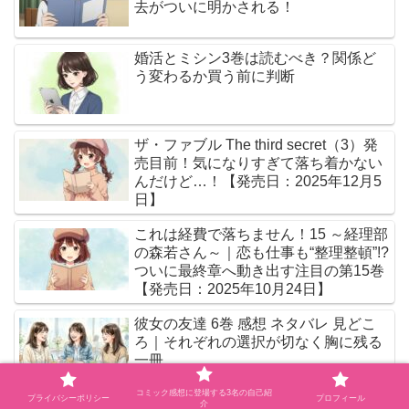
去がついに明かされる！
婚活とミシン3巻は読むべき？関係ど
う変わるか買う前に判断
ザ・ファブル The third secret（3）発
売目前！気になりすぎて落ち着かない
んだけど…！【発売日：2025年12月5
日】
これは経費で落ちません！15 ～経理部
の森若さん～｜恋も仕事も“整理整頓”!?
ついに最終章へ動き出す注目の第15巻
【発売日：2025年10月24日】
彼女の友達 6巻 感想 ネタバレ 見どこ
ろ｜それぞれの選択が切なく胸に残る
一冊
コミック感想に登場する3名の自己紹
プライバシーポリシー
プロフィール
介