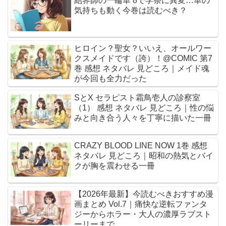
結界師の一輪華 8で学祭に異変…華の
気持ちも動く今巻は読むべき？
ヒロイン？聖女？いいえ、オールワー
クスメイドです（誇）！@COMIC 第7
巻 感想 ネタバレ 見どころ｜メイド魂
が今回も全力だった
SとX セラピスト霜鳥壱人の診察室
（1） 感想 ネタバレ 見どころ｜性の悩
みと向き合う人々を丁寧に描いた一冊
CRAZY BLOOD LINE NOW 1巻 感想
ネタバレ 見どころ｜昭和の熱気とバイ
クが胸を震わせる一冊
【2026年最新】今読むべきおすすめ漫
画まとめ Vol.7｜痛快な逆転ファンタ
ジーからホラー・大人の濃厚ラブスト
ーリーまで