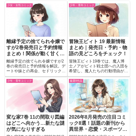
少女・女性コミック
少年・青年コミック
離縁予定の捨てられ令嬢で
冒険王ビィト 19 最新情報
すが2巻発売日と予約情報
まとめ｜発売日・予約・物
まとめ！関係が動く甘くて
語の見どころをチェック！
切ない展開
離縁予定の捨てられ令嬢ですが2
冒険王ビィト19巻では、魔人博
巻の発売日と予約情報を解説。デ
士ノアがビィト戦士団への入団を
ートや妹との再会、セドリックの
希望し、魔人たちの行動理由が明
過去など注目ポイントをまとめて
かされる。さらに魔人ベルトーゼ
チェックできる内容。
が隠れ里ブレーヌフに出現し、物
少年・青年コミック
厳選8作品
語は新局面へ。
変な家7巻 11の間取り図編
2026年8月発売の注目コミ
はどこへ向かう…新たな謎
ック8選！話題の新刊から
が気になりすぎる
異世界・恋愛・スポーツま
で一挙紹介