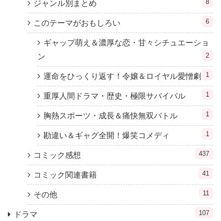
8
ジャンル別まとめ
6
このテーマがおもしろい
ギャップ萌え＆濃厚な恋・甘々シチュエーショ
2
ン
1
運命をひっくり返す！令嬢＆ロイヤル愛憎劇
1
重厚人間ドラマ・歴史・極限サバイバル
1
胸熱スポーツ・成長＆痛快無双バトル
1
勘違い＆ギャグ全開！爆笑コメディ
437
コミック感想
41
コミック関連書籍
11
その他
107
ドラマ