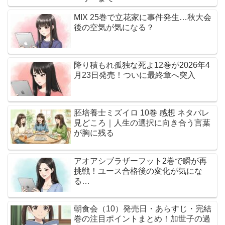
MIX 25巻で立花家に事件発生…秋大会
後の空気が気になる？
降り積もれ孤独な死よ12巻が2026年4
月23日発売！ついに最終章へ突入
胚培養士ミズイロ 10巻 感想 ネタバレ
見どころ｜人生の選択に向き合う言葉
が胸に残る
アオアシブラザーフット2巻で瞬が再
挑戦！ユース合格後の変化が気にな
る…
朝食会（10）発売日・あらすじ・完結
巻の注目ポイントまとめ！加世子の過