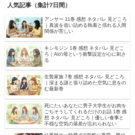
人気記事（集計7日間）
アンサー 11巻 感想 ネタバレ 見どころ
｜真波を追い詰める執着と揺れる人間
関係が苦しい
キシモジン 1巻 感想 ネタバレ 見どこ
ろ｜AIの母という衝撃設定が心に刺さ
る
生贄家族 7巻 感想 ネタバレ 見どころ
｜深まる謎と張り詰めた空気に息をの
む最新巻
死にたいあなたに男子大学生がお肉を
ごちそうしてくれるだけのお話 1巻 感
想 ネタバレ 見どころ｜優しい食事と
不穏な空気の落差が忘れられない