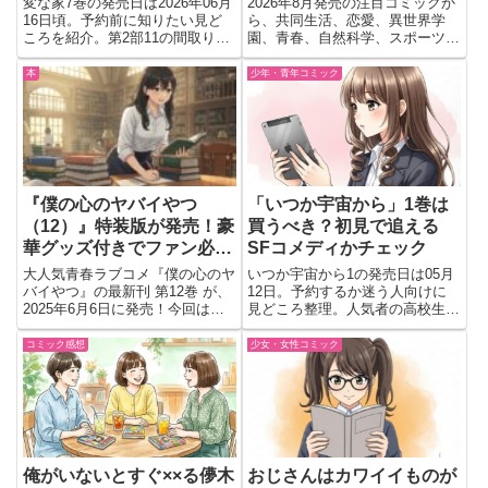
変な家7巻の発売日は2026年06月
2026年8月発売の注目コミックか
16日頃。予約前に知りたい見ど
ら、共同生活、恋愛、異世界学
ころを紹介。第2部11の間取り図
園、青春、自然科学、スポーツま
編が進行し、不自然な家々のつな
で多彩な8作品を紹介。各作品の
がりや新たな謎が気になる最新巻
最新巻情報や見どころをまとめ、
本
少年・青年コミック
をチェック
予約前に内容を確認したい方に向
けた新刊案内です。
『僕の心のヤバイやつ
「いつか宇宙から」1巻は
（12）』特装版が発売！豪
買うべき？初見で追える
華グッズ付きでファン必
SFコメディかチェック
見！
大人気青春ラブコメ『僕の心のヤ
いつか宇宙から1の発売日は05月
バイやつ』の最新刊 第12巻 が、
12日。予約するか迷う人向けに
2025年6月6日に発売！今回は、
見どころ整理。人気者の高校生が
描き下ろし満載の豪華特装版が登
誕生日に宇宙人とのハーフだと知
場！ファンにはたまらない内容と
らされる第1話級の衝撃導入をわ
コミック感想
少女・女性コミック
なっています。📘 書籍情報 タイ
かりやすく紹介
トル：僕の心のヤバイやつ
（12）【特装版】 著者：...
俺がいないとすぐ××る儚木
おじさんはカワイイものが