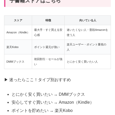
子書籍ストアはこちら
ストア
特徴
向いている人
最大手・すぐ買える安
迷いたくない人・普段Amazonを
Amazon（Kindle）
心感
使う人
楽天ユーザー・ポイント重視の
楽天Kobo
ポイント還元が強い
人
初回割引・セールが強
DMMブックス
とにかく安く買いたい人
い
▶ 迷ったらここ！タイプ別おすすめ
とにかく安く買いたい → DMMブックス
安心してすぐ買いたい → Amazon（Kindle）
ポイントを貯めたい → 楽天Kobo