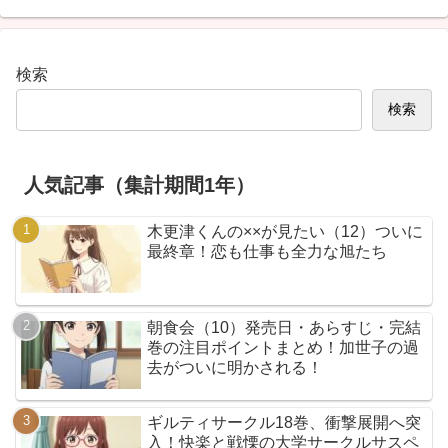
検索
検索
人気記事（集計期間1年）
木更津くんの××が見たい（12）ついに
最終章！恋も仕事も全力な旭たち
朝食会（10）発売日・あらすじ・完結
巻の注目ポイントまとめ！加世子の過
去がついに明かされる！
ギルティサークル18巻、衝撃展開へ突
入！快楽と戦慄の大学サークルサスペ