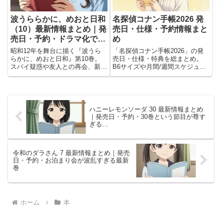
波うららかに、めおと日和
名探偵コナン手帳2026 発
（10）最新情報まとめ｜発
売日・仕様・予約情報まと
売日・予約・ドラマ化で注
め
目の癒し系夫婦物語
昭和12年を舞台に描く『波うら
「名探偵コナン手帳2026」の発
らかに、めおと日和』第10巻。
売日・仕様・特典を総まとめ。
スパイ疑惑や友人との再会、新婚
B6サイズや月間/週間スケジュー
夫婦それぞれの時間を通して、変
ル、描き下ろしや特製シールなど
わらぬ夫婦の幸せを温かく描く最
の魅力と予約情報を解説。コナン
新刊。
ファン必携の一冊。
ハニーレモンソーダ 30 最新情報まとめ
｜発売日・予約・30巻という節目が尊す
ぎる…
令和のダラさん 7 最新情報まとめ｜発売
日・予約・お泊まり会が波乱すぎる最新
巻
ホーム
本