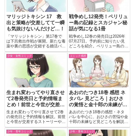
す。
マリッジトキシン 17 救
戦争めし12発売！ペリリュ
出と策略が交差してて一瞬
ー島の記録とスカジャン秘
も気抜けないんだけど…！
話が気になる1冊
「マリッジトキシン」第17巻で
戦争めし12巻の発売日は2026年
は下呂救出作戦が展開。新たな毒
07月27日。予約前に知りたい見
薬や裏の思惑が交錯する婚活バト
どころを紹介。ペリリュー島の記
ルの見どころをわかりやすく解
録やスカジャン誕生秘話、北方領
説。
土の物語など注目ポイントをチェ
少女・女性コミック
コミック感想
ック。
生まれ変わってやり直させ
あおのたつき18巻 感想 ネ
て2巻発売日と予約情報ま
タバレ 見どころ｜おひさ
とめ！前世と今世が交差す
の覚悟と金十郎の未練が交
る切ない展開
差する巻
生まれ変わってやり直させて2巻
あおのたつき18巻の感想・ネタ
の発売日と予約情報を解説。前世
バレを中心に、おひさの苦悩や金
と今世が交差するストーリーや綾
十郎の未練など見どころを解説。
瀬との関係、新たな転生者の登場
遊女たちとの関係や今後の展開も
など見どころを紹介。
気になる一冊。
少年・青年コミック
少年・青年コミック