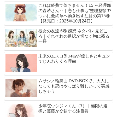
これは経費で落ちません！15 ～経理部
の森若さん～｜恋も仕事も“整理整頓”!?
ついに最終章へ動き出す注目の第15巻
【発売日：2025年10月24日】
彼女の友達 6巻 感想 ネタバレ 見どこ
ろ｜それぞれの選択が切なく胸に残る
一冊
未来のムスコBlu-rayが優しさとキュン
でじんわりくる理由
ムサシノ輪舞曲 DVD-BOXで、大人に
なっても恋はやっぱり難しいって実感
しちゃう
少年院ウシジマくん（7）｜極限の選
択と葛藤が交錯する注目巻