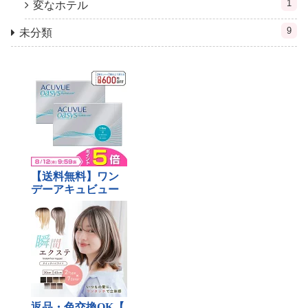
1
変なホテル
9
未分類