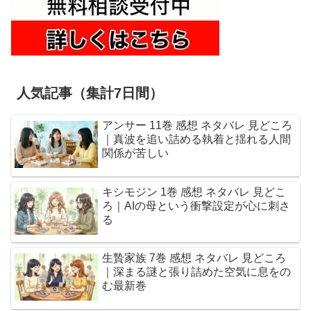
人気記事（集計7日間）
アンサー 11巻 感想 ネタバレ 見どころ
｜真波を追い詰める執着と揺れる人間
関係が苦しい
キシモジン 1巻 感想 ネタバレ 見どこ
ろ｜AIの母という衝撃設定が心に刺さ
る
生贄家族 7巻 感想 ネタバレ 見どころ
｜深まる謎と張り詰めた空気に息をの
む最新巻