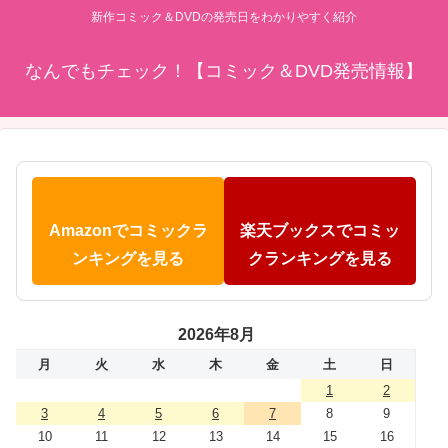
新作コミック＆DVDの発売日をわかりやすく紹介
なんでもチェック！【コミック＆DVD発売情報】
Amazonでコミックラ
楽天ブックスでコミッ
ンキングを見る
クランキングを見る
2026年8月
月
火
水
木
金
土
日
1
2
3
4
5
6
7
8
9
10
11
12
13
14
15
16