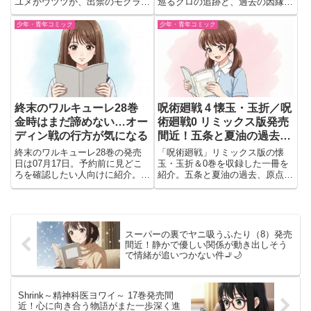
ユメかウツツか、出禁のモグラな
巡るクロの追跡と、過去の因縁が
ど幅広いジャンルを掲載。新シリ
明らかに。野村・山城事件や井土
ーズから完結巻まで、それぞれの
との関係、兄弟殺し屋の動きなど
少年・青年コミック
少年・青年コミック
あらすじや注目ポイントをまとめ
緊張高まる展開を紹介。
て確認できます。
終末のワルキューレ28巻
呪術廻戦 4 懐玉・玉折／呪
金時はまだ諦めない…オー
術廻戦0 リミックス版発売
ディン戦の行方が気になる
間近！五条と夏油の過去が
胸に刺さりすぎる名エピソ
終末のワルキューレ28巻の発売
「呪術廻戦」リミックス版の懐
ード集…⚡🔥
日は07月17日。予約前に見どこ
玉・玉折＆0巻を収録した一冊を
ろを確認したい人向けに紹介。坂
紹介。五条と夏油の過去、原点の
田金時VSオーディンの死闘や金
物語をまとめて楽しめる必携版を
時の過去が描かれる注目巻を解
レビュー。
説。
スーパーの裏でヤニ吸うふたり（8）発売
間近！静かで優しい関係が動き出しそう
で情緒が追いつかない件🚬🌙
Shrink～精神科医ヨワイ～ 17巻発売間
近！心に向き合う物語がまた一歩深く進