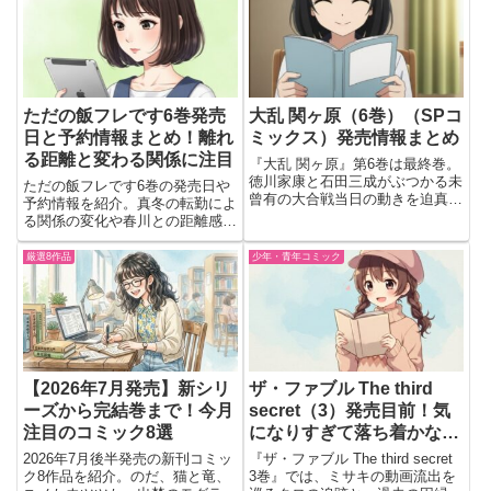
ただの飯フレです6巻発売
大乱 関ヶ原（6巻）（SPコ
日と予約情報まとめ！離れ
ミックス）発売情報まとめ
る距離と変わる関係に注目
『大乱 関ヶ原』第6巻は最終巻。
徳川家康と石田三成がぶつかる未
ただの飯フレです6巻の発売日や
曾有の大合戦当日の動きを迫真の
予約情報を紹介。真冬の転勤によ
筆致で描く。霧が晴れ乱戦が始ま
る関係の変化や春川との距離感な
る緊迫の歴史ドラマが完結。
ど、気になる展開をわかりやすく
まとめた記事。
厳選8作品
少年・青年コミック
【2026年7月発売】新シリ
ザ・ファブル The third
ーズから完結巻まで！今月
secret（3）発売目前！気
注目のコミック8選
になりすぎて落ち着かない
んだけど…！【発売日：
2026年7月後半発売の新刊コミッ
『ザ・ファブル The third secret
2025年12月5日】
ク8作品を紹介。のだ、猫と竜、
3巻』では、ミサキの動画流出を