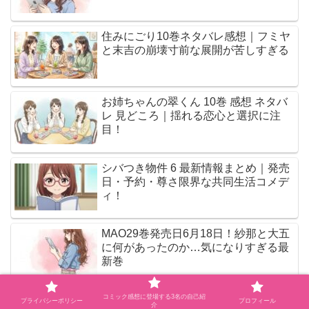
住みにごり10巻ネタバレ感想｜フミヤ
と末吉の崩壊寸前な展開が苦しすぎる
お姉ちゃんの翠くん 10巻 感想 ネタバ
レ 見どころ｜揺れる恋心と選択に注
目！
シバつき物件 6 最新情報まとめ｜発売
日・予約・尊さ限界な共同生活コメデ
ィ！
MAO29巻発売日6月18日！紗那と大五
に何があったのか…気になりすぎる最
新巻
コミック感想に登場する3名の自己紹
木更津くんの××が見たい（12）ついに
プライバシーポリシー
プロフィール
介