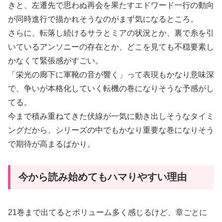
きと、左遷先で思わぬ再会を果たすエドワード一行の動向
が同時進行で描かれそうなのがまず気になるところ。
さらに、転落し続けるサラとミアの状況とか、裏で糸を引
いているアンソニーの存在とか、どこを見ても不穏要素し
かなくて緊張感がすごい。
「栄光の廊下に軍靴の音が響く」って表現もかなり意味深
で、争いが本格化していく転機の巻になりそうな予感がし
てる。
今まで積み重ねてきた伏線が一気に動き出しそうなタイミ
ングだから、シリーズの中でもかなり重要な巻になりそう
で期待が高まるばかり。
今から読み始めてもハマりやすい理由
21巻まで出てるとボリューム多く感じるけど、章ごとに