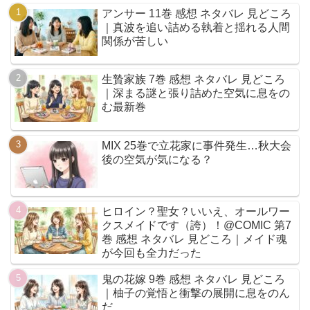
アンサー 11巻 感想 ネタバレ 見どころ
｜真波を追い詰める執着と揺れる人間
関係が苦しい
生贄家族 7巻 感想 ネタバレ 見どころ
｜深まる謎と張り詰めた空気に息をの
む最新巻
MIX 25巻で立花家に事件発生…秋大会
後の空気が気になる？
ヒロイン？聖女？いいえ、オールワー
クスメイドです（誇）！@COMIC 第7
巻 感想 ネタバレ 見どころ｜メイド魂
が今回も全力だった
鬼の花嫁 9巻 感想 ネタバレ 見どころ
｜柚子の覚悟と衝撃の展開に息をのん
だ