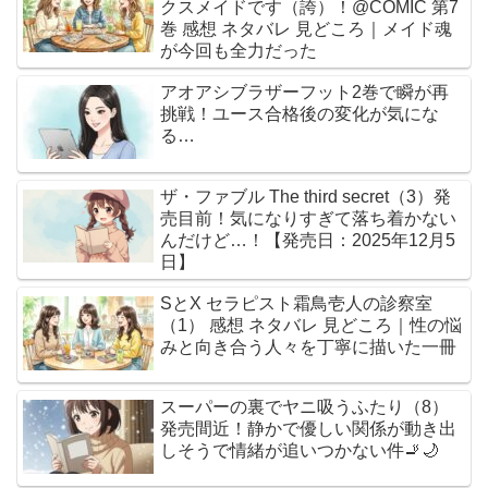
クスメイドです（誇）！@COMIC 第7
巻 感想 ネタバレ 見どころ｜メイド魂
が今回も全力だった
アオアシブラザーフット2巻で瞬が再
挑戦！ユース合格後の変化が気にな
る…
ザ・ファブル The third secret（3）発
売目前！気になりすぎて落ち着かない
んだけど…！【発売日：2025年12月5
日】
SとX セラピスト霜鳥壱人の診察室
（1） 感想 ネタバレ 見どころ｜性の悩
みと向き合う人々を丁寧に描いた一冊
スーパーの裏でヤニ吸うふたり（8）
発売間近！静かで優しい関係が動き出
しそうで情緒が追いつかない件🚬🌙