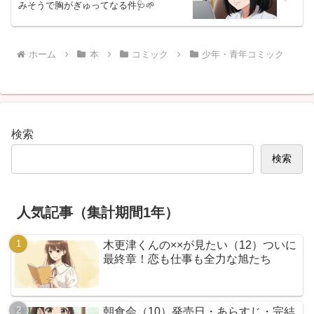
みそうで胸がぎゅってなる件🩺🌱
ホーム
本
コミック
少年・青年コミック
検索
検索
人気記事（集計期間1年）
木更津くんの××が見たい（12）ついに
最終章！恋も仕事も全力な旭たち
朝食会（10）発売日・あらすじ・完結