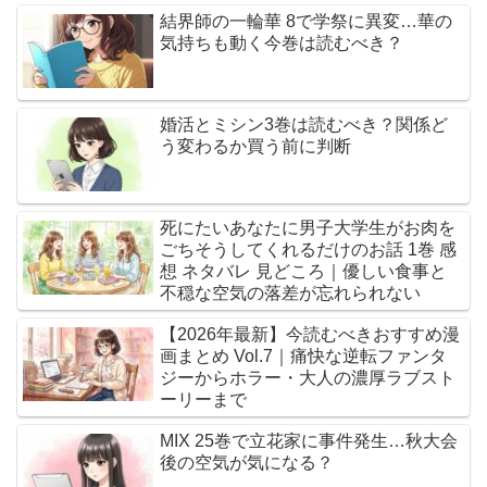
結界師の一輪華 8で学祭に異変…華の
気持ちも動く今巻は読むべき？
婚活とミシン3巻は読むべき？関係ど
う変わるか買う前に判断
死にたいあなたに男子大学生がお肉を
ごちそうしてくれるだけのお話 1巻 感
想 ネタバレ 見どころ｜優しい食事と
不穏な空気の落差が忘れられない
【2026年最新】今読むべきおすすめ漫
画まとめ Vol.7｜痛快な逆転ファンタ
ジーからホラー・大人の濃厚ラブスト
ーリーまで
MIX 25巻で立花家に事件発生…秋大会
後の空気が気になる？