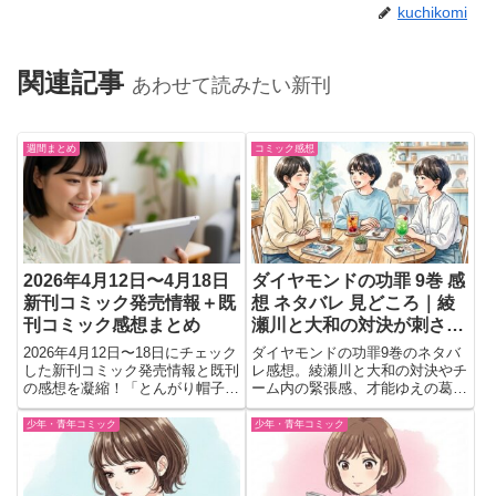
kuchikomi
関連記事
あわせて読みたい新刊
週間まとめ
コミック感想
2026年4月12日〜4月18日
ダイヤモンドの功罪 9巻 感
新刊コミック発売情報＋既
想 ネタバレ 見どころ｜綾
刊コミック感想まとめ
瀬川と大和の対決が刺さる
最新巻
2026年4月12日〜18日にチェック
ダイヤモンドの功罪9巻のネタバ
した新刊コミック発売情報と既刊
レ感想。綾瀬川と大和の対決やチ
の感想を凝縮！「とんがり帽子の
ーム内の緊張感、才能ゆえの葛藤
アトリエ」や「降り積もれ孤独な
など、読後に強く印象へ残った見
死よ」など注目の最新刊予約情報
どころと次巻への期待をまとめて
少年・青年コミック
少年・青年コミック
から、「お姉ちゃんの翠くん」
います。
10巻のネタバレ感想まで網羅。
今読むべき漫画がすぐに見つか
る、おすすめ作品紹介も充実で