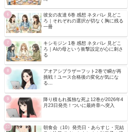
彼女の友達 6巻 感想 ネタバレ 見どこ
ろ｜それぞれの選択が切なく胸に残る
一冊
キシモジン 1巻 感想 ネタバレ 見どこ
ろ｜AIの母という衝撃設定が心に刺さ
る
アオアシブラザーフット2巻で瞬が再
挑戦！ユース合格後の変化が気にな
る…
降り積もれ孤独な死よ12巻が2026年4
月23日発売！ついに最終章へ突入
朝食会（10）発売日・あらすじ・完結