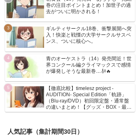
巻の注目ポイントまとめ！加世子の過
去がついに明かされる！
ギルティサークル18巻、衝撃展開へ突
入！快楽と戦慄の大学サークルサスペ
ンス、ついに核心へ。
青のオーケストラ（14）発売間近！世
界コンクール編クライマックスで感情
が爆発しそうな最新巻…🎻🔥
【徹底比較】timelesz project -
AUDITION- Special Edition「軌跡」
（Blu-ray/DVD）初回限定盤・通常盤
の違いまとめ！【グッズ・BOX・最安
値】
人気記事（集計期間30日）