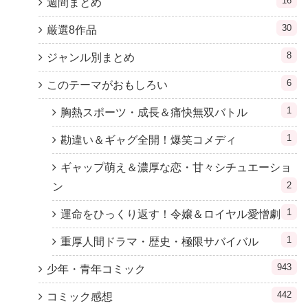
16
週間まとめ
30
厳選8作品
8
ジャンル別まとめ
6
このテーマがおもしろい
1
胸熱スポーツ・成長＆痛快無双バトル
1
勘違い＆ギャグ全開！爆笑コメディ
ギャップ萌え＆濃厚な恋・甘々シチュエーショ
2
ン
1
運命をひっくり返す！令嬢＆ロイヤル愛憎劇
1
重厚人間ドラマ・歴史・極限サバイバル
943
少年・青年コミック
442
コミック感想