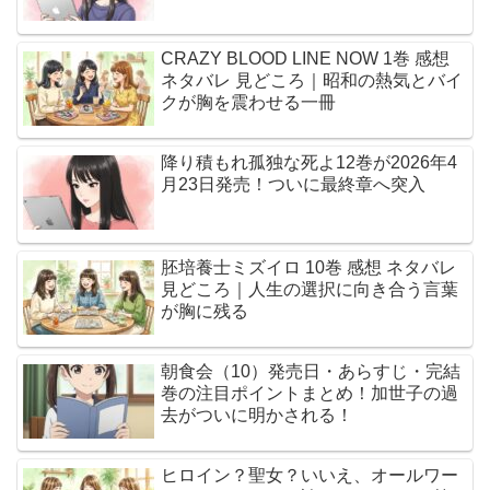
CRAZY BLOOD LINE NOW 1巻 感想
ネタバレ 見どころ｜昭和の熱気とバイ
クが胸を震わせる一冊
降り積もれ孤独な死よ12巻が2026年4
月23日発売！ついに最終章へ突入
胚培養士ミズイロ 10巻 感想 ネタバレ
見どころ｜人生の選択に向き合う言葉
が胸に残る
朝食会（10）発売日・あらすじ・完結
巻の注目ポイントまとめ！加世子の過
去がついに明かされる！
ヒロイン？聖女？いいえ、オールワー