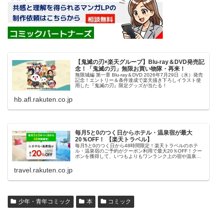
【鬼滅の刃×楽天グループ】Blu-ray＆DVD発売記
念！「鬼滅の刃」無限お買い物隊・再来！
無限城編 第一章 Blu-ray＆DVD 2026年7月29日（水）発売
記念！エントリー＆条件達成で楽天描き下ろしイラスト使
用した『鬼滅の刃』限定グッズが当たる！
hb.afl.rakuten.co.jp
毎月5と0のつく日からホテル・温泉宿が最大
20％OFF！ 【楽天トラベル】
毎月5と0のつく日から48時間限定！楽天トラベルのホテ
ル・温泉宿のご予約がクーポン利用で最大20％OFF！クー
ポンを獲得して、いつもよりもワンランク上の宿や温泉宿
におトクに泊まろう！
travel.rakuten.co.jp
少年・青年コミック
本
コミック