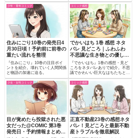
の共同生活から始まる新展開に注
最終局面へ。切なく怖いホラーラ
目。
ブ第14巻。
少年・青年コミック
コミック感想
住みにごり10巻の発売日4
でかいはち 1巻 感想 ネタ
月30日頃！予約前に前巻の
バレ 見どころ｜ふわふわ
重たい流れを整理
不思議な生き物との優しい
日常に癒やされる
『住みにごり』10巻の注目ポイ
『でかいはち』1巻の感想・見ど
ントを紹介。壊れていく人間関係
ころをネタバレありで紹介。不思
と物語の加速に迫る。
議でかわいい巨大なはちたちとの
優しい日常や、人との心温まる交
流、癒やされる魅力を詳しくレビ
少女・女性コミック
コミック感想
ューします。
目が覚めたら投獄された悪
正直不動産23巻の感想ネタ
女だった@COMIC 第3巻
バレ！見どころと最新不動
発売日・予約情報まとめ
産トラブルを徹底解説
【コロナ・コミックス】