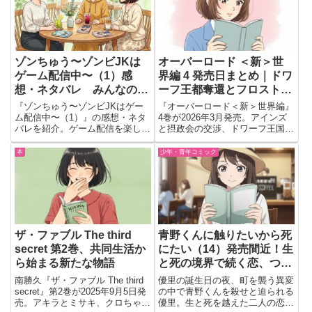
全40本の公演がまと...
ゾンちゅう〜ゾンビJKは
オーバーロード ＜新＞世
ゲーム配信中〜（1）感
界編 4 発売日まとめ｜ドワ
想・ネタバレ みんなの掛
ーフ王都奪還とフロスト・
け合いがずっとにぎやか
ドラゴンの脅威
『ゾンちゅう〜ゾンビJKはゲー
『オーバーロード＜新＞世界編』
ム配信中〜（1）』の感想・ネタ
4巻が2026年3月発売。アインズ
バレを紹介。ゲーム配信を楽しむ
と摂政会の交渉、ドワーフ王国奪
ゾンビJKたちのにぎやかな掛け
還編の展開など最新ストーリーを
合いや、コラボ漫画、寄せ書きメ
解説します。
本
少年・青年コミック
ッセージの魅力を読後目線で語り
ます。
ザ・ファブル The third
青野くんに触りたいから死
secret 第2巻、共同生活か
にたい（14）発売間近！生
ら始まる新たな物語
と死の境界で続く恋、つい
に結末へ向かう予感がつら
南勝久『ザ・ファブル The third
優里の誕生日の夜、町を襲う異変
すぎる件🖤
secret』第2巻が2025年9月5日発
の中で青野くんを殺せと迫られる
売。アキラとミサキ、クロちゃん
優里。生と死を越えた二人の恋は