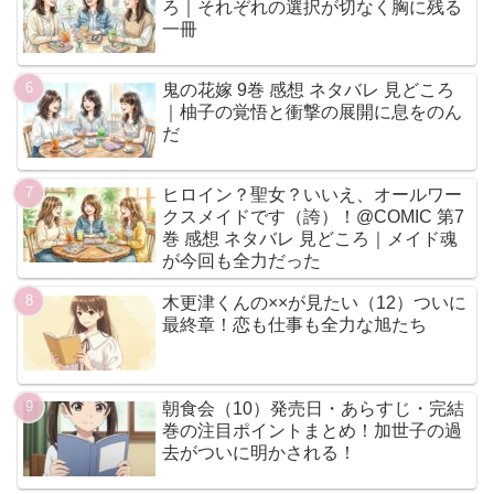
ろ｜それぞれの選択が切なく胸に残る
一冊
鬼の花嫁 9巻 感想 ネタバレ 見どころ
｜柚子の覚悟と衝撃の展開に息をのん
だ
ヒロイン？聖女？いいえ、オールワー
クスメイドです（誇）！@COMIC 第7
巻 感想 ネタバレ 見どころ｜メイド魂
が今回も全力だった
木更津くんの××が見たい（12）ついに
最終章！恋も仕事も全力な旭たち
朝食会（10）発売日・あらすじ・完結
巻の注目ポイントまとめ！加世子の過
去がついに明かされる！