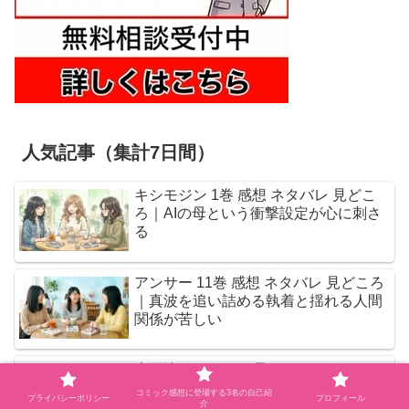
人気記事（集計7日間）
キシモジン 1巻 感想 ネタバレ 見どこ
ろ｜AIの母という衝撃設定が心に刺さ
る
アンサー 11巻 感想 ネタバレ 見どころ
｜真波を追い詰める執着と揺れる人間
関係が苦しい
木更津くんの××が見たい（12）ついに
最終章！恋も仕事も全力な旭たち
コミック感想に登場する3名の自己紹
プライバシーポリシー
プロフィール
介