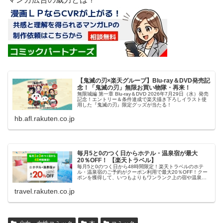
【鬼滅の刃×楽天グループ】Blu-ray＆DVD発売記
念！「鬼滅の刃」無限お買い物隊・再来！
無限城編 第一章 Blu-ray＆DVD 2026年7月29日（水）発売
記念！エントリー＆条件達成で楽天描き下ろしイラスト使
用した『鬼滅の刃』限定グッズが当たる！
hb.afl.rakuten.co.jp
毎月5と0のつく日からホテル・温泉宿が最大
20％OFF！ 【楽天トラベル】
毎月5と0のつく日から48時間限定！楽天トラベルのホテ
ル・温泉宿のご予約がクーポン利用で最大20％OFF！クー
ポンを獲得して、いつもよりもワンランク上の宿や温泉宿
におトクに泊まろう！
travel.rakuten.co.jp