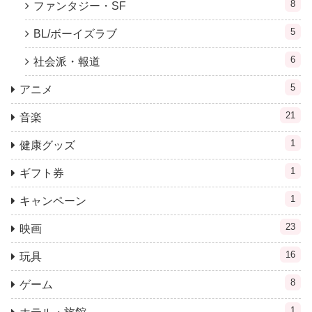
8
ファンタジー・SF
5
BL/ボーイズラブ
6
社会派・報道
5
アニメ
21
音楽
1
健康グッズ
1
ギフト券
1
キャンペーン
23
映画
16
玩具
8
ゲーム
1