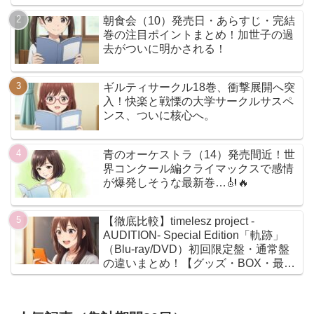
朝食会（10）発売日・あらすじ・完結
巻の注目ポイントまとめ！加世子の過
去がついに明かされる！
ギルティサークル18巻、衝撃展開へ突
入！快楽と戦慄の大学サークルサスペ
ンス、ついに核心へ。
青のオーケストラ（14）発売間近！世
界コンクール編クライマックスで感情
が爆発しそうな最新巻…🎻🔥
【徹底比較】timelesz project -
AUDITION- Special Edition「軌跡」
（Blu-ray/DVD）初回限定盤・通常盤
の違いまとめ！【グッズ・BOX・最安
値】