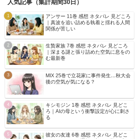
人気記事（集計期間30日）
アンサー 11巻 感想 ネタバレ 見どころ
｜真波を追い詰める執着と揺れる人間
関係が苦しい
生贄家族 7巻 感想 ネタバレ 見どころ
｜深まる謎と張り詰めた空気に息をの
む最新巻
MIX 25巻で立花家に事件発生…秋大会
後の空気が気になる？
キシモジン 1巻 感想 ネタバレ 見どこ
ろ｜AIの母という衝撃設定が心に刺さ
る
彼女の友達 6巻 感想 ネタバレ 見どこ