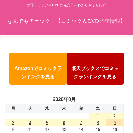
新作コミック＆DVDの発売日をわかりやすく紹介
なんでもチェック！【コミック＆DVD発売情報】
Amazonでコミックラ
楽天ブックスでコミッ
ンキングを見る
クランキングを見る
2026年8月
月
火
水
木
金
土
日
1
2
3
4
5
6
7
8
9
10
11
12
13
14
15
16