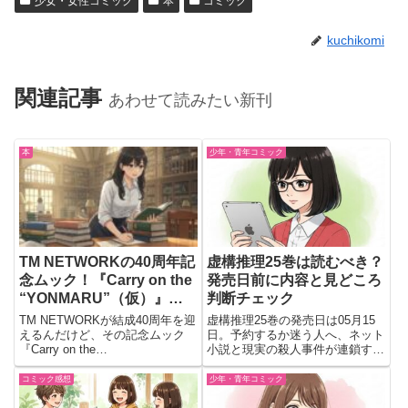
少女・女性コミック
本
コミック
kuchikomi
関連記事
あわせて読みたい新刊
本
少年・青年コミック
TM NETWORKの40周年記
虚構推理25巻は読むべき？
念ムック！『Carry on the
発売日前に内容と見どころ
“YONMARU”（仮）』が
判断チェック
ついに発売！
TM NETWORKが結成40周年を迎
虚構推理25巻の発売日は05月15
えるんだけど、その記念ムック
日。予約するか迷う人へ、ネット
『Carry on the
小説と現実の殺人事件が連鎖する
“YONMARU”（仮）』が2025年5
新展開を紹介。九郎との関係性が
月19日に発売されるよ！これ、
気になる最新巻をチェック
コミック感想
少年・青年コミック
2025年に行われた
「YONMARU+01」ツアーを含む