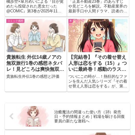
橘歩空×皐月めいによる『目が覚
「正直不動産23巻」のあらすじ
めたら投獄された悪女だった
や見どころを解説。不動産業界の
@COMIC』第3巻が2025年11月1
最新手口や人間ドラマ、読者の感
日発売！天才薬師×悪女の入れ替
想までわかりやすく紹介。
わりファンタジー第一部完結。
コミック感想
本
貴族転生 外伝14歳ノアの
【完結巻】『その着せ替え
無双旅行1巻の感想ネタバ
人形は恋をする（15）』つ
レ！見どころは爽快無双と
いに最終巻！感動のラスト
旅の展開
と未来への続編情報も！
貴族転生外伝1巻の感想と評価
ついにこの時が…！熱狂的なファ
ンを生んだ人気シリーズ『その着
せ替え人形は恋をする』が、第
15巻で完結します。最終巻とな
る今作では、公道レース
「MFG」最後の決戦が描かれま
す。数々のドラマとライバルたち
の熱い走りの果てに、どんな結末
治癒魔法の間違った使い方（18）発売
が待ってい...
日・予約情報まとめ｜戦場を駆ける回復
要員の新たな激戦へ