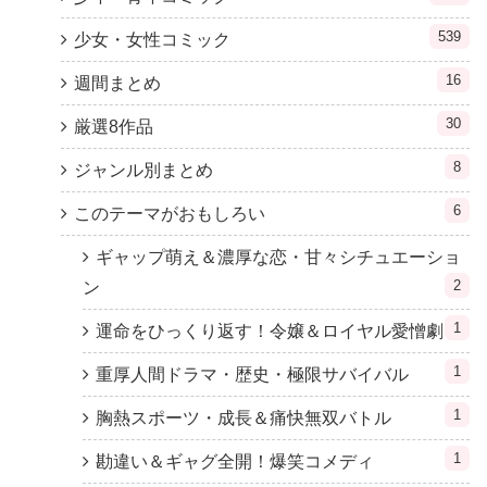
539
少女・女性コミック
16
週間まとめ
30
厳選8作品
8
ジャンル別まとめ
6
このテーマがおもしろい
ギャップ萌え＆濃厚な恋・甘々シチュエーショ
2
ン
1
運命をひっくり返す！令嬢＆ロイヤル愛憎劇
1
重厚人間ドラマ・歴史・極限サバイバル
1
胸熱スポーツ・成長＆痛快無双バトル
1
勘違い＆ギャグ全開！爆笑コメディ