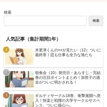
検索
検索
人気記事（集計期間1年）
木更津くんの××が見たい（12）ついに
最終章！恋も仕事も全力な旭たち
朝食会（10）発売日・あらすじ・完結
巻の注目ポイントまとめ！加世子の過
去がついに明かされる！
ギルティサークル18巻、衝撃展開へ突
入！快楽と戦慄の大学サークルサスペ
ンス、ついに核心へ。