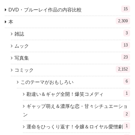
15
DVD・ブルーレイ作品の内容比較
2,309
本
3
雑誌
13
ムック
23
写真集
2,152
コミック
6
このテーマがおもしろい
1
勘違い＆ギャグ全開！爆笑コメディ
ギャップ萌え＆濃厚な恋・甘々シチュエーショ
2
ン
1
運命をひっくり返す！令嬢＆ロイヤル愛憎劇