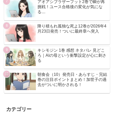
アオアシブラザーフット2巻で瞬が再
挑戦！ユース合格後の変化が気にな
る…
降り積もれ孤独な死よ12巻が2026年4
月23日発売！ついに最終章へ突入
キシモジン 1巻 感想 ネタバレ 見どこ
ろ｜AIの母という衝撃設定が心に刺さ
る
朝食会（10）発売日・あらすじ・完結
巻の注目ポイントまとめ！加世子の過
去がついに明かされる！
カテゴリー