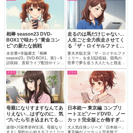
相棒 season23 DVD-
走るのは馬だけじゃない…
BOX1で味わう“黄金コン
人生ごと全力疾走させてく
ビ”の新たな挑戦
る「ザ・ロイヤルファミリ
ー」
水谷豊×寺脇康文『相棒
妻夫木聡主演「ザ・ロイヤルファ
season23』DVD-BOX1。第1～9
ミリー」を全10話収録。競馬の
話収録、直前ライブ配信やインタ
世界で夢を追う大人たちと競走馬
ビューなど特典付き。発売日
の20年の奇跡を描いた感動大
2025/10/15、予約リンク掲載。
作。
ドラマ
ドラマ
母親になりすますなんてあ
日本統一 東京編 コンプリ
りえない…はずなのに、気
ートエピソードDVD、ノー
づいたら引き込まれてる
カット完全版とか熱すぎて
「フェイクマミー」
震えるんだけど！
波瑠×川栄李奈W主演。母親なり
大人気任侠シリーズ「日本統一」
すまし契約から始まるファミリー
東京編がノーカット完全版で