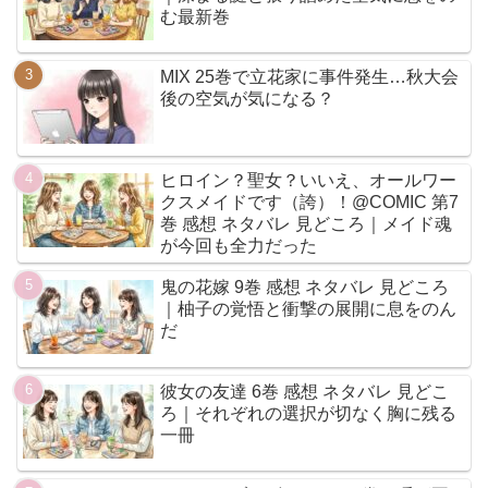
む最新巻
MIX 25巻で立花家に事件発生…秋大会
後の空気が気になる？
ヒロイン？聖女？いいえ、オールワー
クスメイドです（誇）！@COMIC 第7
巻 感想 ネタバレ 見どころ｜メイド魂
が今回も全力だった
鬼の花嫁 9巻 感想 ネタバレ 見どころ
｜柚子の覚悟と衝撃の展開に息をのん
だ
彼女の友達 6巻 感想 ネタバレ 見どこ
ろ｜それぞれの選択が切なく胸に残る
一冊