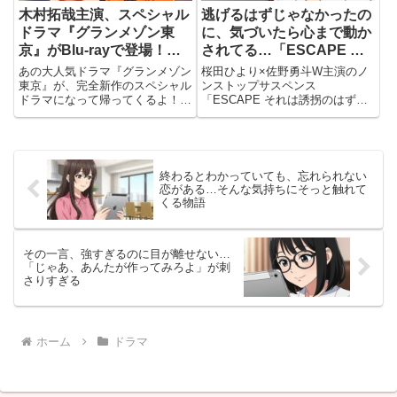
木村拓哉主演、スペシャル
逃げるはずじゃなかったの
ドラマ『グランメゾン東
に、気づいたら心まで動か
京』がBlu-rayで登場！予
されてる…「ESCAPE そ
約受付中！
れは誘拐のはずだった」
あの大人気ドラマ『グランメゾン
桜田ひより×佐野勇斗W主演のノ
東京』が、完全新作のスペシャル
ンストップサスペンス
ドラマになって帰ってくるよ！主
「ESCAPE それは誘拐のはずだ
演はもちろん木村拓哉さん♡料理
った」をBlu-ray BOXで収録。人
に人生をかける“大人の青春”がテ
質と犯人の逃避行が運命を変え
ーマの本作、豪華キャストが再集
る。
結しているだけでも注目度バツグ
ン。Blu-rayは2025...
終わるとわかっていても、忘れられない
恋がある…そんな気持ちにそっと触れて
くる物語
その一言、強すぎるのに目が離せない…
「じゃあ、あんたが作ってみろよ」が刺
さりすぎる
ホーム
ドラマ