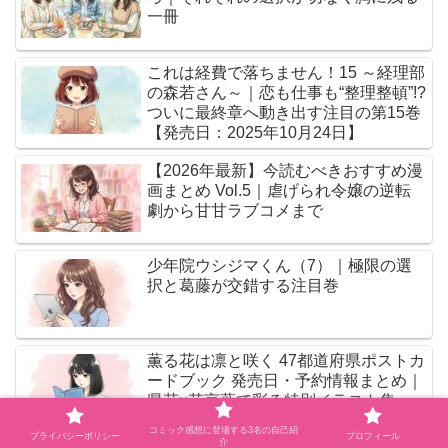
一冊
これは経費で落ちません！15 ～経理部
の森若さん～｜恋も仕事も“整理整頓”!?
ついに最終章へ動き出す注目の第15巻
【発売日：2025年10月24日】
【2026年最新】今読むべきおすすめ漫
画まとめ Vol.5｜虐げられ令嬢の逆転
劇から甘甘ラブコメまで
少年院ウシジマくん（7）｜極限の選
択と葛藤が交錯する注目巻
薫る花は凛と咲く 47都道府県ポストカ
ードブック 発売日・予約情報まとめ｜
県花×花言葉で彩る特別イラスト集
コミック感想に登場する3名の自己紹
プライバシーポリシー
プロフィール
介