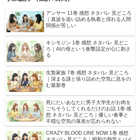
アンサー 11巻 感想 ネタバレ 見どころ
｜真波を追い詰める執着と揺れる人間
関係が苦しい
キシモジン 1巻 感想 ネタバレ 見どこ
ろ｜AIの母という衝撃設定が心に刺さ
る
生贄家族 7巻 感想 ネタバレ 見どころ
｜深まる謎と張り詰めた空気に息をの
む最新巻
死にたいあなたに男子大学生がお肉を
ごちそうしてくれるだけのお話 1巻 感
想 ネタバレ 見どころ｜優しい食事と
不穏な空気の落差が忘れられない
CRAZY BLOOD LINE NOW 1巻 感想
ネタバレ 見どころ｜昭和の熱気とバイ