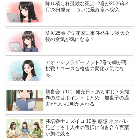
降り積もれ孤独な死よ12巻が2026年4
月23日発売！ついに最終章へ突入
MIX 25巻で立花家に事件発生…秋大会
後の空気が気になる？
アオアシブラザーフット2巻で瞬が再
挑戦！ユース合格後の変化が気にな
る…
朝食会（10）発売日・あらすじ・完結
巻の注目ポイントまとめ！加世子の過
去がついに明かされる！
胚培養士ミズイロ 10巻 感想 ネタバレ
見どころ｜人生の選択に向き合う言葉
が胸に残る