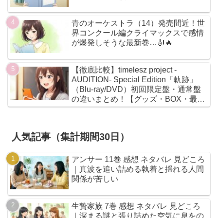
青のオーケストラ（14）発売間近！世
界コンクール編クライマックスで感情
が爆発しそうな最新巻…🎻🔥
【徹底比較】timelesz project -
AUDITION- Special Edition「軌跡」
（Blu-ray/DVD）初回限定盤・通常盤
の違いまとめ！【グッズ・BOX・最安
値】
人気記事（集計期間30日）
アンサー 11巻 感想 ネタバレ 見どころ
｜真波を追い詰める執着と揺れる人間
関係が苦しい
生贄家族 7巻 感想 ネタバレ 見どころ
｜深まる謎と張り詰めた空気に息をの