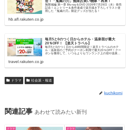
念！「鬼滅の刃」無限お買い物隊・再来！
無限城編 第一章 Blu-ray＆DVD 2026年7月29日（水）発売
記念！エントリー＆条件達成で楽天描き下ろしイラスト使
用した『鬼滅の刃』限定グッズが当たる！
hb.afl.rakuten.co.jp
毎月5と0のつく日からホテル・温泉宿が最大
20％OFF！ 【楽天トラベル】
毎月5と0のつく日から48時間限定！楽天トラベルのホテ
ル・温泉宿のご予約がクーポン利用で最大20％OFF！クー
ポンを獲得して、いつもよりもワンランク上の宿や温泉宿
におトクに泊まろう！
travel.rakuten.co.jp
ドラマ
社会派・報道
kuchikomi
関連記事
あわせて読みたい新刊
ドラマ
ドラマ