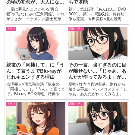
の頃の初恋が、大人になっ
ちで堪能
てから一気に燃え上が
一度は夢見たことがある“再会
朝ドラ第112作『あんぱん』DVD
る！？
愛”や“幼なじみの三角関係”。それ
BOX1。第1～10週収録、特典映
がまさか、イケメン弁護士兄弟と
像も充実。今田美桜×北村匠海ほ
だったら…！？ドキドキと切なさ
か豪華共演。発売日2025/09/26、
が止まらない、大人女子のツボを
楽天・Amazon予約可。
ドラマ
恋愛ドラマ
ギュッと詰め込んだのが「黒弁護
士の痴情 世界でいちばん重い純
愛」。クールな兄と優しい弟の...
親友の「同棲して」に「う
その一言、強すぎるのに目
ん」て言うまでBlu-rayが
が離せない…「じゃあ、あ
じれキュンすぎる理由
んたが作ってみろよ」が刺
さりすぎる
吉澤要人×雨宮翔主演「親友の
夏帆×竹内涼真W主演。別れから
『同棲して』に『うん』て言うま
始まる再生ロマンスコメディ「じ
で」Blu-ray BOX情報。特典やじ
ゃあ、あんたが作ってみろよ」を
れキュンBLラブコメの魅力を紹
全話収録。
介。
ドラマ
恋愛ドラマ