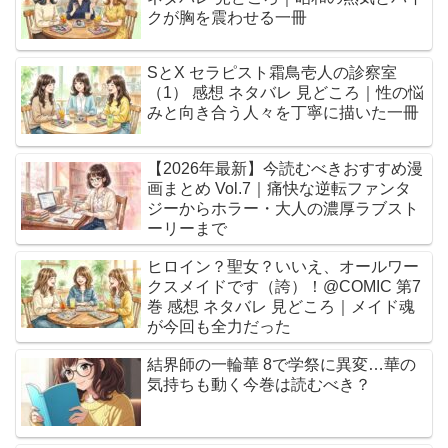
クが胸を震わせる一冊
SとX セラピスト霜鳥壱人の診察室
（1） 感想 ネタバレ 見どころ｜性の悩
みと向き合う人々を丁寧に描いた一冊
【2026年最新】今読むべきおすすめ漫
画まとめ Vol.7｜痛快な逆転ファンタ
ジーからホラー・大人の濃厚ラブスト
ーリーまで
ヒロイン？聖女？いいえ、オールワー
クスメイドです（誇）！@COMIC 第7
巻 感想 ネタバレ 見どころ｜メイド魂
が今回も全力だった
結界師の一輪華 8で学祭に異変…華の
気持ちも動く今巻は読むべき？