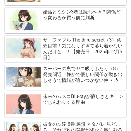
婚活とミシン3巻は読むべき？関係ど
う変わるか買う前に判断
ザ・ファブル The third secret（3）発
売目前！気になりすぎて落ち着かない
んだけど…！【発売日：2025年12月5
日】
スーパーの裏でヤニ吸うふたり（8）
発売間近！静かで優しい関係が動き出
しそうで情緒が追いつかない件🚬🌙
未来のムスコBlu-rayが優しさとキュン
でじんわりくる理由
彼女の友達 6巻 感想 ネタバレ 見どこ
ろ｜それぞれの選択が切なく胸に残る