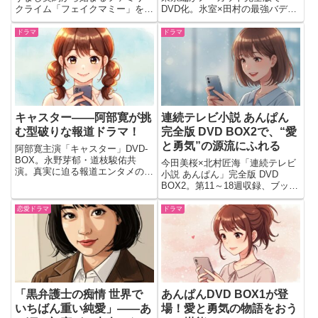
クライム「フェイクマミー」を全
DVD化。氷室×田村の最強バデ
10話収録。
ィ、セル限定メイキング収録。シ
リーズの魅力やストーリー、発売
ドラマ
ドラマ
日情報を詳しく解説。
キャスター――阿部寛が挑
連続テレビ小説 あんぱん
む型破りな報道ドラマ！
完全版 DVD BOX2で、“愛
と勇気”の源流にふれる
阿部寛主演「キャスター」DVD-
BOX。永野芽郁・道枝駿佑共
今田美桜×北村匠海「連続テレビ
演。真実に迫る報道エンタメの見
小説 あんぱん」完全版 DVD
どころ、主題歌や豪華キャスト、
BOX2。第11～18週収録、ブック
特典と購入情報をまとめて解説。
レットやインタビュー、特番映像
ほか特典満載。発売日は2025年
恋愛ドラマ
ドラマ
11月21日。内容を要約。
「黒弁護士の痴情 世界で
あんぱんDVD BOX1が登
いちばん重い純愛」――あ
場！愛と勇気の物語をおう