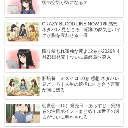
後の空気が気になる？
CRAZY BLOOD LINE NOW 1巻 感想
ネタバレ 見どころ｜昭和の熱気とバイ
クが胸を震わせる一冊
降り積もれ孤独な死よ12巻が2026年4
月23日発売！ついに最終章へ突入
胚培養士ミズイロ 10巻 感想 ネタバレ
見どころ｜人生の選択に向き合う言葉
が胸に残る
朝食会（10）発売日・あらすじ・完結
巻の注目ポイントまとめ！加世子の過
去がついに明かされる！