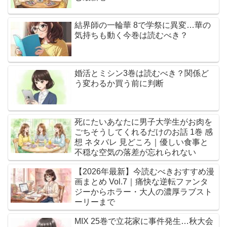
結界師の一輪華 8で学祭に異変…華の
気持ちも動く今巻は読むべき？
婚活とミシン3巻は読むべき？関係ど
う変わるか買う前に判断
死にたいあなたに男子大学生がお肉を
ごちそうしてくれるだけのお話 1巻 感
想 ネタバレ 見どころ｜優しい食事と
不穏な空気の落差が忘れられない
【2026年最新】今読むべきおすすめ漫
画まとめ Vol.7｜痛快な逆転ファンタ
ジーからホラー・大人の濃厚ラブスト
ーリーまで
MIX 25巻で立花家に事件発生…秋大会