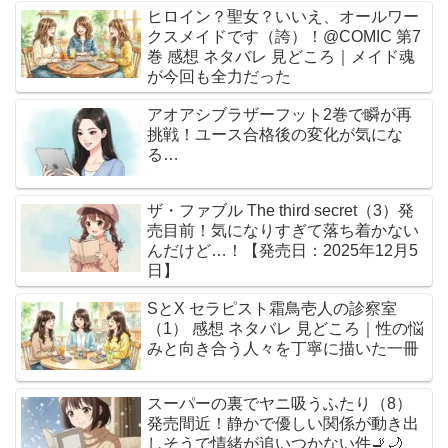
ヒロイン？聖女？いいえ、オールワー
クスメイドです（誇）！@COMIC 第7
巻 感想 ネタバレ 見どころ｜メイド魂
が今回も全力だった
アオアシブラザーフット2巻で瞬が再
挑戦！ユース合格後の変化が気にな
る…
ザ・ファブル The third secret（3）発
売目前！気になりすぎて落ち着かない
んだけど…！【発売日：2025年12月5
日】
SとX セラピスト霜鳥壱人の診察室
（1） 感想 ネタバレ 見どころ｜性の悩
みと向き合う人々を丁寧に描いた一冊
スーパーの裏でヤニ吸うふたり（8）
発売間近！静かで優しい関係が動き出
しそうで情緒が追いつかない件🚬🌙