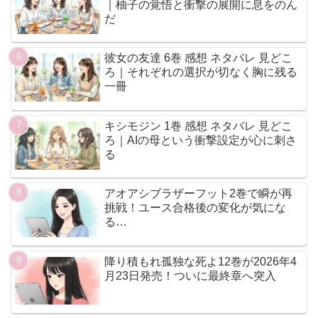
｜柚子の覚悟と衝撃の展開に息をのん
だ
彼女の友達 6巻 感想 ネタバレ 見どこ
ろ｜それぞれの選択が切なく胸に残る
一冊
キシモジン 1巻 感想 ネタバレ 見どこ
ろ｜AIの母という衝撃設定が心に刺さ
る
アオアシブラザーフット2巻で瞬が再
挑戦！ユース合格後の変化が気にな
る…
降り積もれ孤独な死よ12巻が2026年4
月23日発売！ついに最終章へ突入