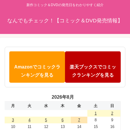
新作コミック＆DVDの発売日をわかりやすく紹介
なんでもチェック！【コミック＆DVD発売情報】
Amazonでコミックラ
楽天ブックスでコミッ
ンキングを見る
クランキングを見る
2026年8月
月
火
水
木
金
土
日
1
2
3
4
5
6
7
8
9
10
11
12
13
14
15
16