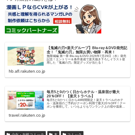
【鬼滅の刃×楽天グループ】Blu-ray＆DVD発売記
念！「鬼滅の刃」無限お買い物隊・再来！
無限城編 第一章 Blu-ray＆DVD 2026年7月29日（水）発売
記念！エントリー＆条件達成で楽天描き下ろしイラスト使
用した『鬼滅の刃』限定グッズが当たる！
hb.afl.rakuten.co.jp
毎月5と0のつく日からホテル・温泉宿が最大
20％OFF！ 【楽天トラベル】
毎月5と0のつく日から48時間限定！楽天トラベルのホテ
ル・温泉宿のご予約がクーポン利用で最大20％OFF！クー
ポンを獲得して、いつもよりもワンランク上の宿や温泉宿
におトクに泊まろう！
travel.rakuten.co.jp
少女・女性コミック
本
コミック