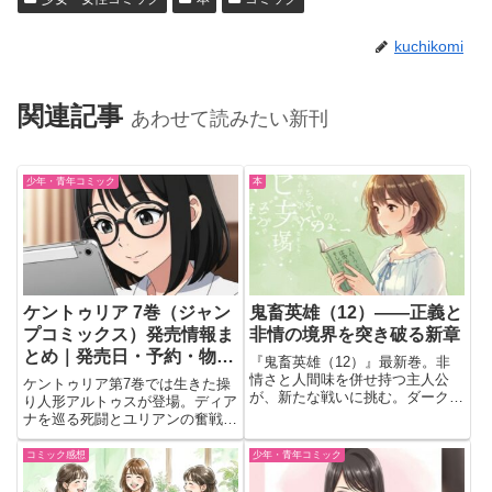
kuchikomi
関連記事
あわせて読みたい新刊
少年・青年コミック
本
ケントゥリア 7巻（ジャン
鬼畜英雄（12）――正義と
プコミックス）発売情報ま
非情の境界を突き破る新章
とめ｜発売日・予約・物語
『鬼畜英雄（12）』最新巻。非
の熱量が加速！
情さと人間味を併せ持つ主人公
ケントゥリア第7巻では生きた操
が、新たな戦いに挑む。ダークな
り人形アルトゥスが登場。ディア
世界観とキャラクターの葛藤が交
ナを巡る死闘とユリアンの奮戦が
錯する濃厚な物語を紹介。
描かれる激動展開。
コミック感想
少年・青年コミック