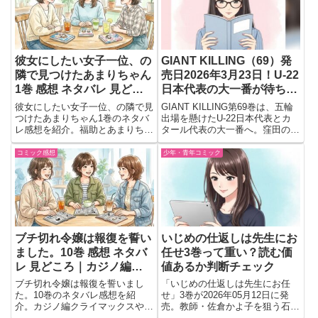
彼女にしたい女子一位、の
GIANT KILLING（69）発
隣で見つけたあまりちゃん
売日2026年3月23日！U-22
1巻 感想 ネタバレ 見どこ
日本代表の大一番が待ちき
ろ｜少しずつ縮まる二人の
れない⚽
彼女にしたい女子一位、の隣で見
GIANT KILLING第69巻は、五輪
距離が心地いい
つけたあまりちゃん1巻のネタバ
出場を懸けたU-22日本代表とカ
レ感想を紹介。福助とあまりちゃ
タール代表の大一番へ。窪田の想
んの自然な距離感や心温まる会
いを背負い、負けられない戦いが
話、読後に残る魅力を会話形式で
キックオフする注目の最新刊。
コミック感想
少年・青年コミック
まとめています。
ブチ切れ令嬢は報復を誓い
いじめの仕返しは先生にお
ました。10巻 感想 ネタバ
任せ3巻って重い？読む価
レ 見どころ｜カジノ編ク
値あるか判断チェック
ライマックスでエリーの覚
ブチ切れ令嬢は報復を誓いまし
「いじめの仕返しは先生にお任
悟が際立つ
た。10巻のネタバレ感想を紹
せ」3巻が2026年05月12日に発
介。カジノ編クライマックスやエ
売。教師・佐倉かよ子を狙う石田
リーの覚悟、仲間との連携など、
美嘉の危うい展開が進行。不穏な