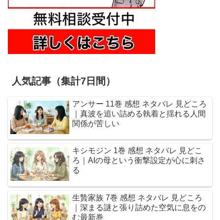
人気記事（集計7日間）
アンサー 11巻 感想 ネタバレ 見どころ
｜真波を追い詰める執着と揺れる人間
関係が苦しい
キシモジン 1巻 感想 ネタバレ 見どこ
ろ｜AIの母という衝撃設定が心に刺さ
る
生贄家族 7巻 感想 ネタバレ 見どころ
｜深まる謎と張り詰めた空気に息をの
む最新巻