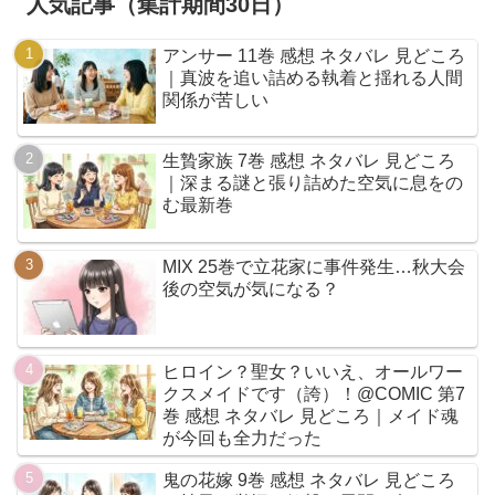
人気記事（集計期間30日）
アンサー 11巻 感想 ネタバレ 見どころ
｜真波を追い詰める執着と揺れる人間
関係が苦しい
生贄家族 7巻 感想 ネタバレ 見どころ
｜深まる謎と張り詰めた空気に息をの
む最新巻
MIX 25巻で立花家に事件発生…秋大会
後の空気が気になる？
ヒロイン？聖女？いいえ、オールワー
クスメイドです（誇）！@COMIC 第7
巻 感想 ネタバレ 見どころ｜メイド魂
が今回も全力だった
鬼の花嫁 9巻 感想 ネタバレ 見どころ