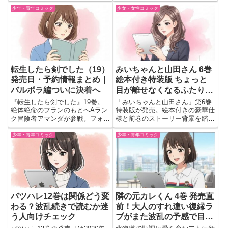
緊張感あふれる見どころを会話形
学園サスペンスとして読む価値あ
少年・青年コミック
少女・女性コミック
式で振り返ります。
る？予約前に見どころを解説
転生したら剣でした（19）
みいちゃんと山田さん 6巻
発売日・予約情報まとめ｜
絵本付き特装版 ちょっと
バルボラ編ついに決着へ
目が離せなくなるふたりの
続き
『転生したら剣でした』19巻。
「みいちゃんと山田さん」第6巻
絶体絶命のフランのもとへAラン
特装版が発売。絵本付きの豪華仕
ク冒険者アマンダが参戦。フォー
様と前巻のストーリー背景を踏ま
ルンドら凄腕冒険者と共に邪神復
えた見どころをわかりやすく解
活を阻止する戦いへ。バルボラ編
説。
少年・青年コミック
少年・青年コミック
がついに決着する激闘の最新巻。
バツハレ12巻は関係どう変
隣の元カレくん 4巻 発売直
わる？波乱続きで読むか迷
前！大人のすれ違い復縁ラ
う人向けチェック
ブがまた波乱の予感で目が
離せない💔❄️