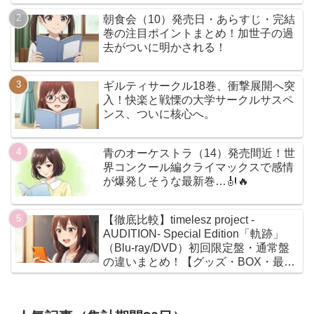
朝食会（10）発売日・あらすじ・完結
巻の注目ポイントまとめ！加世子の過
去がついに明かされる！
ギルティサークル18巻、衝撃展開へ突
入！快楽と戦慄の大学サークルサスペ
ンス、ついに核心へ。
青のオーケストラ（14）発売間近！世
界コンクール編クライマックスで感情
が爆発しそうな最新巻…🎻🔥
【徹底比較】timelesz project -
AUDITION- Special Edition「軌跡」
（Blu-ray/DVD）初回限定盤・通常盤
の違いまとめ！【グッズ・BOX・最安
値】