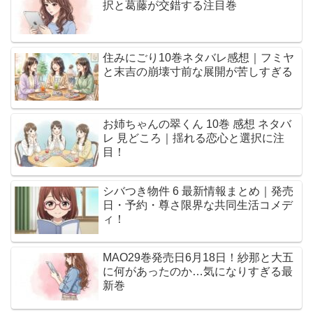
択と葛藤が交錯する注目巻
住みにごり10巻ネタバレ感想｜フミヤ
と末吉の崩壊寸前な展開が苦しすぎる
お姉ちゃんの翠くん 10巻 感想 ネタバ
レ 見どころ｜揺れる恋心と選択に注
目！
シバつき物件 6 最新情報まとめ｜発売
日・予約・尊さ限界な共同生活コメデ
ィ！
MAO29巻発売日6月18日！紗那と大五
に何があったのか…気になりすぎる最
新巻