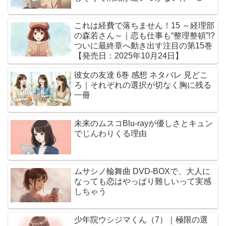
これは経費で落ちません！15 ～経理部
の森若さん～｜恋も仕事も“整理整頓”!?
ついに最終章へ動き出す注目の第15巻
【発売日：2025年10月24日】
彼女の友達 6巻 感想 ネタバレ 見どこ
ろ｜それぞれの選択が切なく胸に残る
一冊
未来のムスコBlu-rayが優しさとキュン
でじんわりくる理由
ムサシノ輪舞曲 DVD-BOXで、大人に
なっても恋はやっぱり難しいって実感
しちゃう
少年院ウシジマくん（7）｜極限の選