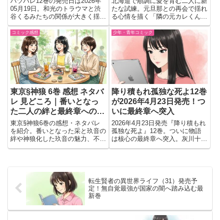
バツハレ12巻の発売日は2026年
北海道で順調に愛を育む二人に新
05月19日。和光のトラウマと渋
たな試練。元旦那との再会で揺れ
谷くるみたちの関係が大きく揺れ
る心情を描く「隣の元カレくん」
る展開に注目。クリスマスと忘年
第4巻の注目ポイント。
会で波乱が続く今巻は予約するべ
コミック感想
少年・青年コミック
きかチェック
東京§神狼 6巻 感想 ネタバ
降り積もれ孤独な死よ12巻
レ 見どころ｜番いとなっ
が2026年4月23日発売！つ
た二人の絆と最終章への高
いに最終章へ突入
まりが熱い
東京§神狼6巻の感想・ネタバレ
2026年4月23日発売『降り積もれ
を紹介。番いとなった采と玖音の
孤独な死よ』12巻。ついに物語
絆や神狼化した玖音の魅力、不穏
は核心の最終章へ突入。灰川十三
な展開と最終章への期待を読後の
が遺した日記と「根源の悪」の正
会話形式でまとめました。
体とは？冴木と花音の旅の行方、
衝撃のノワールサスペンス最新刊
情報をまとめました。
転生賢者の異世界ライフ（31）発売予
定！無自覚最強が国家の闇へ踏み込む最
新巻