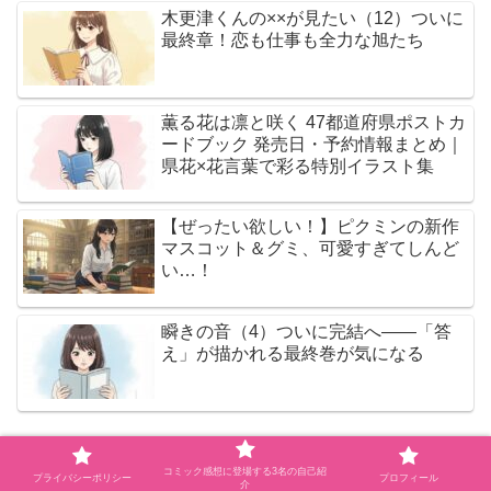
木更津くんの××が見たい（12）ついに
最終章！恋も仕事も全力な旭たち
薫る花は凛と咲く 47都道府県ポストカ
ードブック 発売日・予約情報まとめ｜
県花×花言葉で彩る特別イラスト集
【ぜったい欲しい！】ピクミンの新作
マスコット＆グミ、可愛すぎてしんど
い…！
瞬きの音（4）ついに完結へ――「答
え」が描かれる最終巻が気になる
コミック感想に登場する3名の自己紹
人気記事（本日）
プライバシーポリシー
プロフィール
介