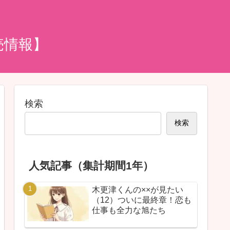
売情報】
検索
検索
人気記事（集計期間1年）
木更津くんの××が見たい
（12）ついに最終章！恋も
仕事も全力な旭たち