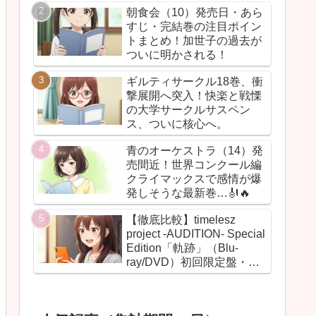
朝食会（10）発売日・あら
すじ・完結巻の注目ポイン
トまとめ！加世子の過去が
ついに明かされる！
ギルティサークル18巻、衝
撃展開へ突入！快楽と戦慄
の大学サークルサスペン
ス、ついに核心へ。
青のオーケストラ（14）発
売間近！世界コンクール編
クライマックスで感情が爆
発しそうな最新巻…🎻🔥
【徹底比較】timelesz
project -AUDITION- Special
Edition「軌跡」（Blu-
ray/DVD）初回限定盤・通
常盤の違いまとめ！【グッ
ズ・BOX・最安値】