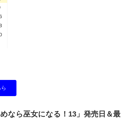
9
6
3
0
ちら
ためなら巫女になる！13」発売日＆最