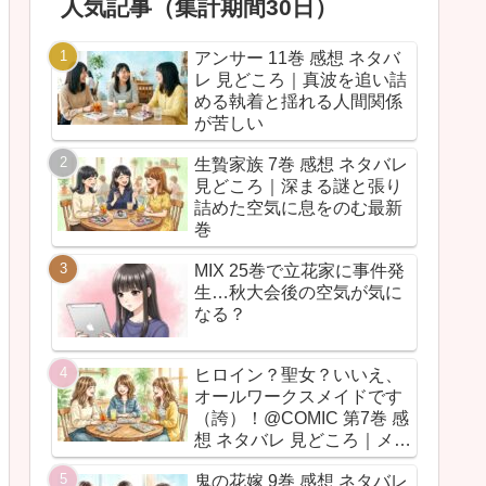
人気記事（集計期間30日）
アンサー 11巻 感想 ネタバ
レ 見どころ｜真波を追い詰
める執着と揺れる人間関係
が苦しい
生贄家族 7巻 感想 ネタバレ
見どころ｜深まる謎と張り
詰めた空気に息をのむ最新
巻
MIX 25巻で立花家に事件発
生…秋大会後の空気が気に
なる？
ヒロイン？聖女？いいえ、
オールワークスメイドです
（誇）！@COMIC 第7巻 感
想 ネタバレ 見どころ｜メイ
ド魂が今回も全力だった
鬼の花嫁 9巻 感想 ネタバレ