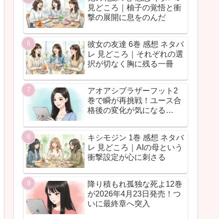
見どころ｜柚子の覚悟と衝
撃の展開に息をのんだ
彼女の友達 6巻 感想 ネタバ
レ 見どころ｜それぞれの選
択が切なく胸に残る一冊
アオアシブラザーフット2
巻で瞬が再挑戦！ユース合
格後の変化が気になる…
キシモジン 1巻 感想 ネタバ
レ 見どころ｜AIの母という
衝撃設定が心に刺さる
降り積もれ孤独な死よ12巻
が2026年4月23日発売！つ
いに最終章へ突入