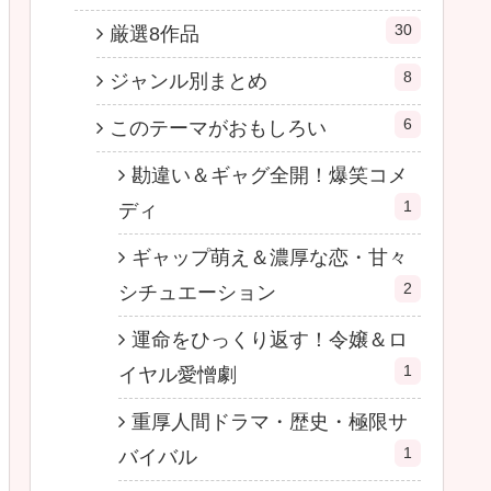
30
厳選8作品
8
ジャンル別まとめ
6
このテーマがおもしろい
勘違い＆ギャグ全開！爆笑コメ
1
ディ
ギャップ萌え＆濃厚な恋・甘々
2
シチュエーション
運命をひっくり返す！令嬢＆ロ
1
イヤル愛憎劇
重厚人間ドラマ・歴史・極限サ
1
バイバル