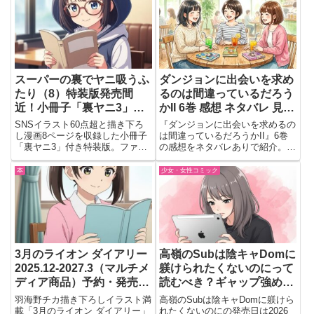
への期待を読後目線でまとめてい
ます。
スーパーの裏でヤニ吸うふ
ダンジョンに出会いを求め
たり（8）特装版発売間
るのは間違っているだろう
近！小冊子「裏ヤニ3」付
かII 6巻 感想 ネタバレ 見ど
きで尊さと供給が同時に来
ころ｜ベルの覚悟が胸を打
SNSイラスト60点超と描き下ろ
『ダンジョンに出会いを求めるの
る件🚬📘
つ紛争編の結末
し漫画8ページを収録した小冊子
は間違っているだろうかII』6巻
「裏ヤニ3」付き特装版。ファン
の感想をネタバレありで紹介。ヘ
必携の豪華内容を詳しく紹介。
スティア奪還やベルの決断、人と
のつながりが印象に残る場面を会
本
少女・女性コミック
話形式で語ります。
3月のライオン ダイアリー
高嶺のSubは陰キャDomに
2025.12-2027.3（マルチメ
躾けられたくないのにって
ディア商品）予約・発売情
読むべき？ギャップ強め
報まとめ
BL好きなら気になる
羽海野チカ描き下ろしイラスト満
高嶺のSubは陰キャDomに躾けら
載「3月のライオン ダイアリー」
れたくないのにの発売日は2026