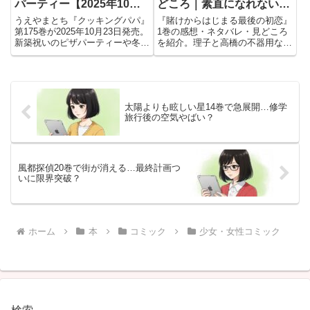
パーティー【2025年10月
どころ｜素直になれない二
23日発売】
人が少しずつ距離を縮める
うえやまとち『クッキングパパ』
『賭けからはじまる最後の初恋』
恋物語
第175巻が2025年10月23日発売。
1巻の感想・ネタバレ・見どころ
新築祝いのピザパーティーや冬の
を紹介。理子と高橋の不器用な恋
鍋料理など、家族の温もりとおい
模様や前作とのつながり、続きが
しさ満載の一冊。
気になる展開を会話形式でまとめ
ました。
太陽よりも眩しい星14巻で急展開…修学
旅行後の空気やばい？
風都探偵20巻で街が消える…最終計画つ
いに限界突破？
ホーム
本
コミック
少女・女性コミック