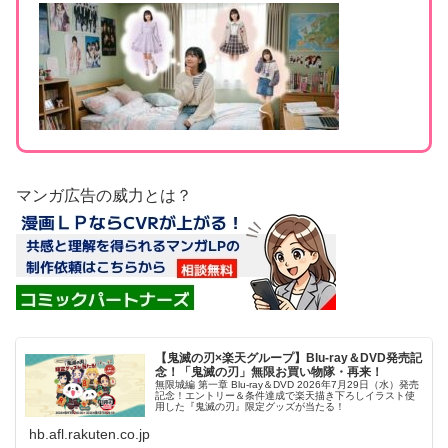
マンガ広告の威力とは？
【鬼滅の刃×楽天グループ】Blu-ray＆DVD発売記
念！「鬼滅の刃」無限お買い物隊・再来！
無限城編 第一章 Blu-ray＆DVD 2026年7月29日（水）発売
記念！エントリー＆条件達成で楽天描き下ろしイラスト使
用した『鬼滅の刃』限定グッズが当たる！
hb.afl.rakuten.co.jp