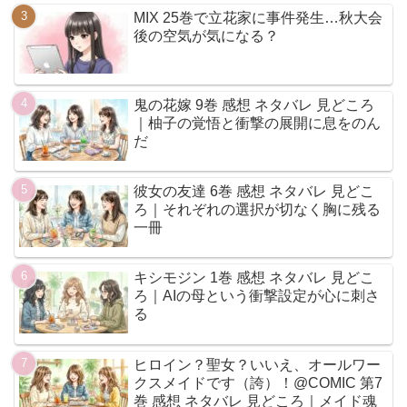
MIX 25巻で立花家に事件発生…秋大会
後の空気が気になる？
鬼の花嫁 9巻 感想 ネタバレ 見どころ
｜柚子の覚悟と衝撃の展開に息をのん
だ
彼女の友達 6巻 感想 ネタバレ 見どこ
ろ｜それぞれの選択が切なく胸に残る
一冊
キシモジン 1巻 感想 ネタバレ 見どこ
ろ｜AIの母という衝撃設定が心に刺さ
る
ヒロイン？聖女？いいえ、オールワー
クスメイドです（誇）！@COMIC 第7
巻 感想 ネタバレ 見どころ｜メイド魂