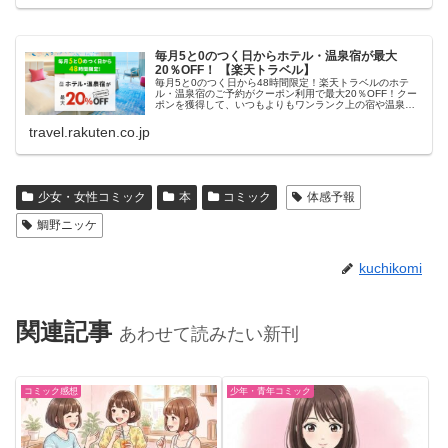
毎月5と0のつく日からホテル・温泉宿が最大
20％OFF！ 【楽天トラベル】
毎月5と0のつく日から48時間限定！楽天トラベルのホテ
ル・温泉宿のご予約がクーポン利用で最大20％OFF！クー
ポンを獲得して、いつもよりもワンランク上の宿や温泉宿
におトクに泊まろう！
travel.rakuten.co.jp
少女・女性コミック
本
コミック
体感予報
鯛野ニッケ
kuchikomi
関連記事
あわせて読みたい新刊
コミック感想
少年・青年コミック