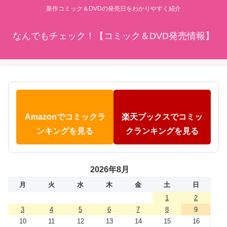
新作コミック＆DVDの発売日をわかりやすく紹介
なんでもチェック！【コミック＆DVD発売情報】
Amazonでコミックラ
楽天ブックスでコミッ
ンキングを見る
クランキングを見る
2026年8月
月
火
水
木
金
土
日
1
2
3
4
5
6
7
8
9
10
11
12
13
14
15
16