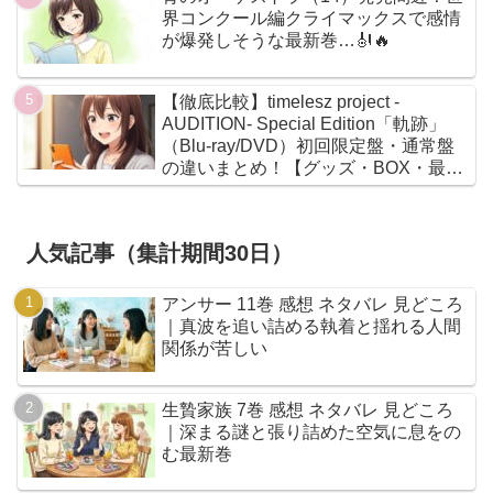
界コンクール編クライマックスで感情
が爆発しそうな最新巻…🎻🔥
【徹底比較】timelesz project -
AUDITION- Special Edition「軌跡」
（Blu-ray/DVD）初回限定盤・通常盤
の違いまとめ！【グッズ・BOX・最安
値】
人気記事（集計期間30日）
アンサー 11巻 感想 ネタバレ 見どころ
｜真波を追い詰める執着と揺れる人間
関係が苦しい
生贄家族 7巻 感想 ネタバレ 見どころ
｜深まる謎と張り詰めた空気に息をの
む最新巻