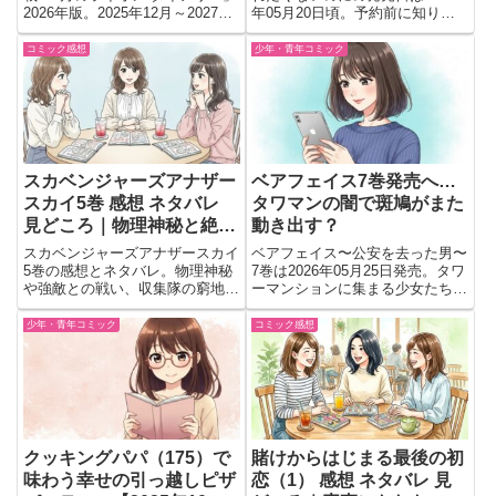
2026年版。2025年12月～2027年
年05月20日頃。予約前に知りた
3月まで使えるB6サイズの便利な
い、配信を通じた関係変化やギャ
スケジュール帳で、ファン必携の
ップ強めBLの魅力を紹介
コミック感想
少年・青年コミック
ロングセラー手帳。
スカベンジャーズアナザー
ベアフェイス7巻発売へ…
スカイ5巻 感想 ネタバレ
タワマンの闇で斑鳩がまた
見どころ｜物理神秘と絶望
動き出す？
的状況が刺さる一冊
スカベンジャーズアナザースカイ
ベアフェイス〜公安を去った男〜
5巻の感想とネタバレ。物理神秘
7巻は2026年05月25日発売。タワ
や強敵との戦い、収集隊の窮地な
ーマンションに集まる少女たちと
ど見どころ満載の展開をわかりや
不穏な事件が動き出す展開に。予
すく紹介。
約前に見どころや読む価値を紹
少年・青年コミック
コミック感想
介。
クッキングパパ（175）で
賭けからはじまる最後の初
味わう幸せの引っ越しピザ
恋（1） 感想 ネタバレ 見