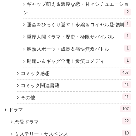
ギャップ萌え＆濃厚な恋・甘々シチュエーショ
2
ン
1
運命をひっくり返す！令嬢＆ロイヤル愛憎劇
1
重厚人間ドラマ・歴史・極限サバイバル
1
胸熱スポーツ・成長＆痛快無双バトル
1
勘違い＆ギャグ全開！爆笑コメディ
457
コミック感想
41
コミック関連書籍
11
その他
107
ドラマ
22
恋愛ドラマ
10
ミステリー・サスペンス