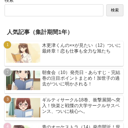
検索
検索
人気記事（集計期間1年）
木更津くんの××が見たい（12）ついに
最終章！恋も仕事も全力な旭たち
朝食会（10）発売日・あらすじ・完結
巻の注目ポイントまとめ！加世子の過
去がついに明かされる！
ギルティサークル18巻、衝撃展開へ突
入！快楽と戦慄の大学サークルサスペ
ンス、ついに核心へ。
青のオーケストラ（14）発売間近！世