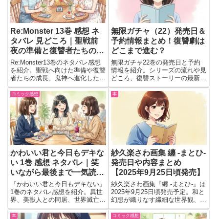
Re:Monster 13巻 感想 ネ
無限ガチャ（22）発売日＆
タバレ 見どころ｜聖戦前
予約情報まとめ！復讐劇は
夜の準備と復讐者たちの動
どこまで進む？
きが印象的
Re:Monster13巻のネタバレ感想
無限ガチャ22巻の発売日と予約
を紹介。聖戦へ向けた準備や復讐
情報を紹介。シリーズの流れや見
者たちの成長、鬼神へ進化したオ
どころ、復讐ストーリーの最新展
バ朗の動きなど読後に感じた見ど
開を踏まえて読むべきかをわかり
ころをまとめました。
やすく解説しています。
コミック感想
本
かわいい君と今日もデキな
紗久楽さわ画集 纏 -まとひ-
い 1巻 感想 ネタバレ｜笑
発売日や内容まとめ
いながら最後まで一気読み
【2025年9月25日頃発売】
したくなる一冊
『かわいい君と今日もデキない』
紗久楽さわ画集『纏 -まとひ-』は
1巻のネタバレ感想を紹介。異世
2025年9月25日頃発売予定。和と
界、美獣人との同居、世界滅亡の
幻想が織りなす繊細な世界観、描
鍵を握る主人公の騒がしくも笑え
き下ろしへの期待など見どころを
る日常や印象に残った場面、次巻
120秒でチェック。
本
コミック感想