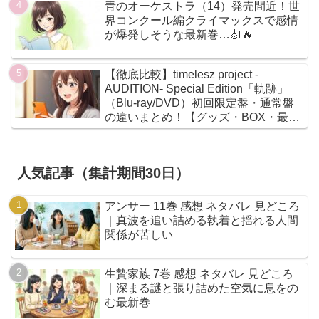
青のオーケストラ（14）発売間近！世
界コンクール編クライマックスで感情
が爆発しそうな最新巻…🎻🔥
【徹底比較】timelesz project -
AUDITION- Special Edition「軌跡」
（Blu-ray/DVD）初回限定盤・通常盤
の違いまとめ！【グッズ・BOX・最安
値】
人気記事（集計期間30日）
アンサー 11巻 感想 ネタバレ 見どころ
｜真波を追い詰める執着と揺れる人間
関係が苦しい
生贄家族 7巻 感想 ネタバレ 見どころ
｜深まる謎と張り詰めた空気に息をの
む最新巻