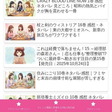
CRAZY BLOOD LINE NOW 1巻 感想
ネタバレ 見どころ｜昭和の熱気とバイ
クが胸を震わせる一冊
杖と剣のウィストリア 16巻 感想・ネ
タバレ｜東の大都サミオスへ、新章の
旅立ちがワクワクする！
これは経費で落ちません！15 ～経理部
の森若さん～｜恋も仕事も“整理整頓”!?
ついに最終章へ動き出す注目の第15巻
【発売日：2025年10月24日】
住みにごり10巻ネタバレ感想｜フミヤ
と末吉の崩壊寸前な展開が苦しすぎる
胚培養士ミズイロ 10巻 感想 ネタバレ
見どころ｜人生の選択に向き合う言葉
が胸に残る
コミック感想に登場する3名の自己紹
プライバシーポリシー
プロフィール
介