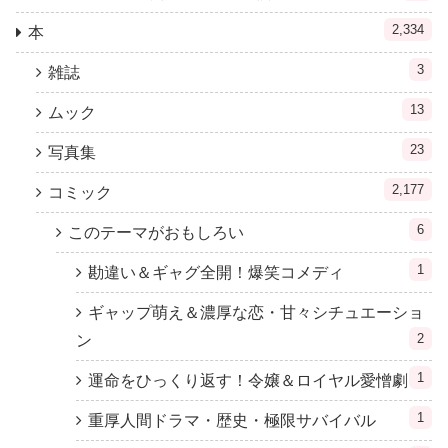
2,334
本
3
雑誌
13
ムック
23
写真集
2,177
コミック
6
このテーマがおもしろい
1
勘違い＆ギャグ全開！爆笑コメディ
ギャップ萌え＆濃厚な恋・甘々シチュエーショ
2
ン
1
運命をひっくり返す！令嬢＆ロイヤル愛憎劇
1
重厚人間ドラマ・歴史・極限サバイバル