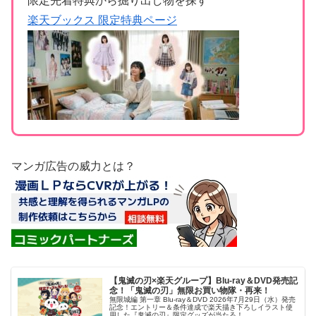
限定先着特典から掘り出し物を探す
楽天ブックス 限定特典ページ
マンガ広告の威力とは？
【鬼滅の刃×楽天グループ】Blu-ray＆DVD発売記
念！「鬼滅の刃」無限お買い物隊・再来！
無限城編 第一章 Blu-ray＆DVD 2026年7月29日（水）発売
記念！エントリー＆条件達成で楽天描き下ろしイラスト使
用した『鬼滅の刃』限定グッズが当たる！