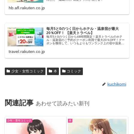
hb.afl.rakuten.co.jp
毎月5と0のつく日からホテル・温泉宿が最大
20％OFF！ 【楽天トラベル】
毎月5と0のつく日から48時間限定！楽天トラベルのホテ
ル・温泉宿のご予約がクーポン利用で最大20％OFF！クー
ポンを獲得して、いつもよりもワンランク上の宿や温泉宿
におトクに泊まろう！
travel.rakuten.co.jp
少女・女性コミック
本
コミック
kuchikomi
関連記事
あわせて読みたい新刊
少年・青年コミック
本