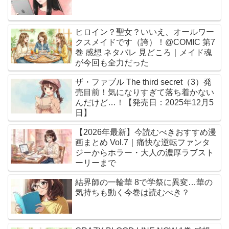
ヒロイン？聖女？いいえ、オールワー
クスメイドです（誇）！@COMIC 第7
巻 感想 ネタバレ 見どころ｜メイド魂
が今回も全力だった
ザ・ファブル The third secret（3）発
売目前！気になりすぎて落ち着かない
んだけど…！【発売日：2025年12月5
日】
【2026年最新】今読むべきおすすめ漫
画まとめ Vol.7｜痛快な逆転ファンタ
ジーからホラー・大人の濃厚ラブスト
ーリーまで
結界師の一輪華 8で学祭に異変…華の
気持ちも動く今巻は読むべき？