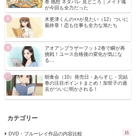
巻 感想 ネタバレ 見どころ｜メイド魂
が今回も全力だった
木更津くんの××が見たい（12）ついに
最終章！恋も仕事も全力な旭たち
アオアシブラザーフット2巻で瞬が再
挑戦！ユース合格後の変化が気にな
る…
朝食会（10）発売日・あらすじ・完結
巻の注目ポイントまとめ！加世子の過
去がついに明かされる！
カテゴリー
15
DVD・ブルーレイ作品の内容比較