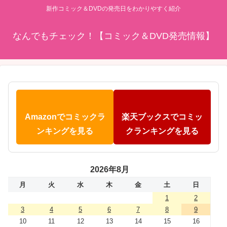
新作コミック＆DVDの発売日をわかりやすく紹介
なんでもチェック！【コミック＆DVD発売情報】
Amazonでコミックラ
楽天ブックスでコミッ
ンキングを見る
クランキングを見る
2026年8月
月
火
水
木
金
土
日
1
2
3
4
5
6
7
8
9
10
11
12
13
14
15
16