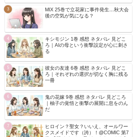
MIX 25巻で立花家に事件発生…秋大会
後の空気が気になる？
キシモジン 1巻 感想 ネタバレ 見どこ
ろ｜AIの母という衝撃設定が心に刺さ
る
彼女の友達 6巻 感想 ネタバレ 見どこ
ろ｜それぞれの選択が切なく胸に残る
一冊
鬼の花嫁 9巻 感想 ネタバレ 見どころ
｜柚子の覚悟と衝撃の展開に息をのん
だ
ヒロイン？聖女？いいえ、オールワー
クスメイドです（誇）！@COMIC 第7