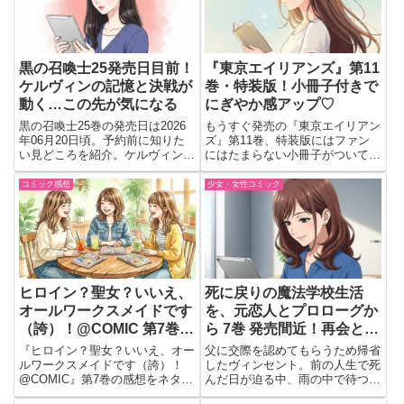
黒の召喚士25発売日目前！
『東京エイリアンズ』第11
ケルヴィンの記憶と決戦が
巻・特装版！小冊子付きで
動く…この先が気になる
にぎやか感アップ♡
黒の召喚士25巻の発売日は2026
もうすぐ発売の『東京エイリアン
年06月20日頃。予約前に知りた
ズ』第11巻、特装版にはファン
い見どころを紹介。ケルヴィンが
にはたまらない小冊子がついてく
失われた過去の記憶を目にし、世
るよ！発売日は2025年7月26日
界の存亡を懸けた決戦も最終局面
で、すでに予約はOKみたい。い
コミック感想
少女・女性コミック
へ。読む価値を判断したい人向け
つもストーリーの緊迫感がすごい
にチェック
この作品だけど、今回はちょっと
息抜き（？）っぽい、にぎや...
ヒロイン？聖女？いいえ、
死に戻りの魔法学校生活
オールワークスメイドです
を、元恋人とプロローグか
（誇）！@COMIC 第7巻
ら 7巻 発売間近！再会と不
感想 ネタバレ 見どころ｜
安と愛情が全部ぶつかって
『ヒロイン？聖女？いいえ、オー
父に交際を認めてもらうため帰省
メイド魂が今回も全力だっ
情緒が大忙し☔💔
ルワークスメイドです（誇）！
したヴィンセント。前の人生で死
@COMIC』第7巻の感想をネタバ
んだ日が迫る中、雨の中で待つオ
た
レありで紹介。ぶれないメイド魂
リアナの前に現れた人物とは。切