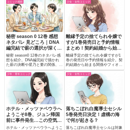
やお嬢様との関係、笑える掛け合
なくも希望を描く第7巻。
コミック感想
少女・女性コミック
いなど見どころを会話形式でまと
めました。
秘密 season 0 12巻 感想
離縁予定の捨てられ令嬢で
ネタバレ 見どころ｜DNA
すが1巻発売日と予約情報
編完結で薪の選択が深く胸
まとめ！契約結婚から始ま
に残る
る溺愛ストーリー
秘密 season0 12巻のネタバレ感
離縁予定の捨てられ令嬢ですが1
想を紹介。DNA編完結で描かれ
巻の発売日や予約情報を紹介。契
た薪の決断や星乃と要の関係、人
約結婚から始まる関係やフィオナ
は遺伝で決まるのかというテーマ
とセドリックの距離の変化をわか
まで、読後の余韻を会話形式で語
りやすくまとめた記事。
少年・青年コミック
少女・女性コミック
ります。
ホテル・メッツァペウラへ
落ちこぼれ白魔導士セシル
ようこそ8巻、ジュン帰国
5巻発売日決定！虚構の海
前に事件発生…この空気か
で何が起きる？
なり気になる
ホテル・メッツァペウラへようこ
落ちこぼれ白魔導士セシルは対象