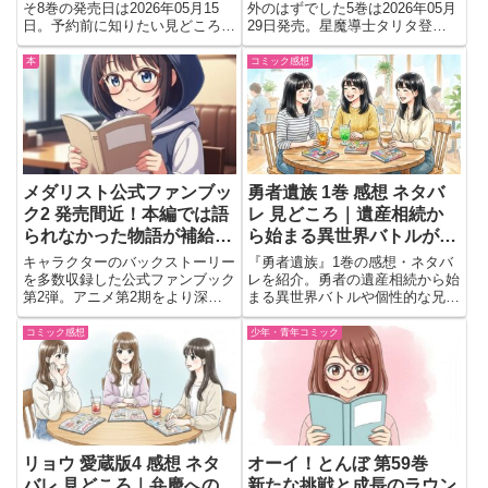
そ8巻の発売日は2026年05月15
外のはずでした5巻は2026年05月
日。予約前に知りたい見どころ
29日発売。星魔導士タリタ登場
や、ジュン帰国前に起きる立てこ
や“虚構の海”編が気になる内容
もり事件の展開を中心に読む価値
に。予約前に見どころや読む価値
本
コミック感想
をチェックできる内容を紹介
を紹介。
メダリスト公式ファンブッ
勇者遺族 1巻 感想 ネタバ
ク2 発売間近！本編では語
レ 見どころ｜遺産相続か
られなかった物語が補給さ
ら始まる異世界バトルが予
れると思うと情緒がもたな
想外だった
キャラクターのバックストーリー
『勇者遺族』1巻の感想・ネタバ
い件📘⛸️
を多数収録した公式ファンブック
レを紹介。勇者の遺産相続から始
第2弾。アニメ第2期をより深く
まる異世界バトルや個性的な兄弟
楽しめる192ページの充実内容を
たち、読後に気になった見どころ
詳しく紹介。
を会話形式でまとめています。
コミック感想
少年・青年コミック
リョウ 愛蔵版4 感想 ネタ
オーイ！とんぼ 第59巻
バレ 見どころ｜弁慶への
新たな挑戦と成長のラウン