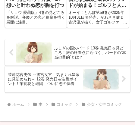
想いと叶わぬ恋が胸を打つ
ドが始まる！ゴルフと人生
を描く“青春グリーンスト
『リョウ 愛蔵版』4巻の見どころ
オーイ！とんぼ第59巻が2025年
ーリー”
を解説。弁慶との恋と葛藤を描く
10月31日頃発売。かわさき健＆
展開に注目。
古沢優が描く、女子ゴルファー・
とんぼの新たな挑戦と成長の物
語。
ふしぎの国のバード 13巻 発売日＆見ど
ころ！旅の終着点に近づく、バードの“本
当の目的”とは？
茉莉花官吏伝 ～後宮女官、気まぐれ皇帝
に見初められ～ 12巻 発売日＆注目ポイ
ント！茉莉花と珀陽、ついに恋の決着へ
――！
ホーム
本
コミック
少女・女性コミック