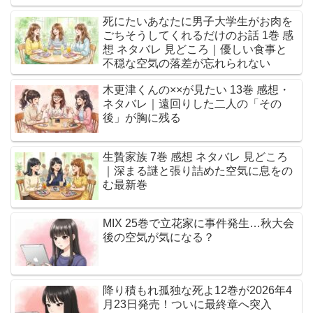
死にたいあなたに男子大学生がお肉を
ごちそうしてくれるだけのお話 1巻 感
想 ネタバレ 見どころ｜優しい食事と
不穏な空気の落差が忘れられない
木更津くんの××が見たい 13巻 感想・
ネタバレ｜遠回りした二人の「その
後」が胸に残る
生贄家族 7巻 感想 ネタバレ 見どころ
｜深まる謎と張り詰めた空気に息をの
む最新巻
MIX 25巻で立花家に事件発生…秋大会
後の空気が気になる？
降り積もれ孤独な死よ12巻が2026年4
月23日発売！ついに最終章へ突入