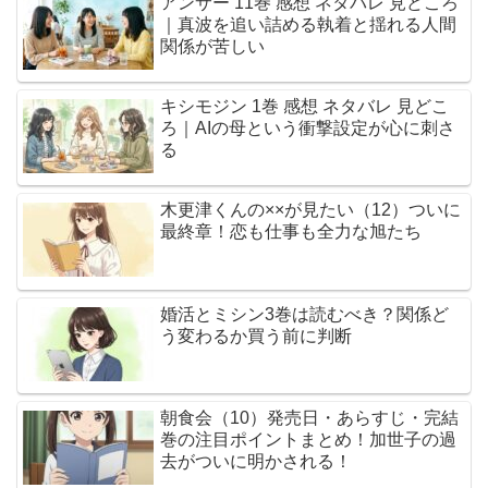
アンサー 11巻 感想 ネタバレ 見どころ
｜真波を追い詰める執着と揺れる人間
関係が苦しい
キシモジン 1巻 感想 ネタバレ 見どこ
ろ｜AIの母という衝撃設定が心に刺さ
る
木更津くんの××が見たい（12）ついに
最終章！恋も仕事も全力な旭たち
婚活とミシン3巻は読むべき？関係ど
う変わるか買う前に判断
朝食会（10）発売日・あらすじ・完結
巻の注目ポイントまとめ！加世子の過
去がついに明かされる！