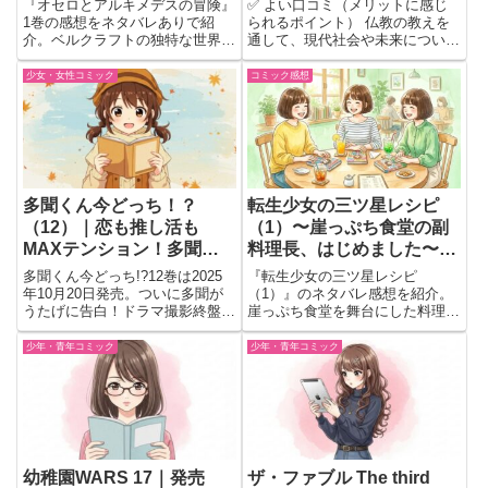
『オセロとアルキメデスの冒険』
✅ よい口コミ（メリットに感じ
の冒険
1巻の感想をネタバレありで紹
られるポイント） 仏教の教えを
介。ベルクラフトの独特な世界観
通して、現代社会や未来について
やオセロとアルキメデスの掛け合
の洞察が得られる内容。 お経に
い、読後の魅力をまとめていま
秘められた「コード」を解読する
少女・女性コミック
コミック感想
す。
という斬新な視点が面白い。 ス
ピリチュアルや予言に興味のある
人にとって非常に読み応えがあ
る...
多聞くん今どっち！？
転生少女の三ツ星レシピ
（12）｜恋も推し活も
（1）〜崖っぷち食堂の副
MAXテンション！多聞の
料理長、はじめました〜
告白で恋が大進展!?【発売
感想ネタバレ｜料理の時間
多聞くん今どっち!?12巻は2025
『転生少女の三ツ星レシピ
日：2025年10月20日】
が待ち遠しくなる一冊
年10月20日発売。ついに多聞が
（1）』のネタバレ感想を紹介。
うたげに告白！ドラマ撮影終盤＆
崖っぷち食堂を舞台にした料理と
お泊まりイベント発生で、恋も推
人情の物語や、サーシャとキルシ
し活も最高潮！
ュの関係、美味しそうな料理の魅
少年・青年コミック
少年・青年コミック
力を読後目線で語ります。
幼稚園WARS 17｜発売
ザ・ファブル The third