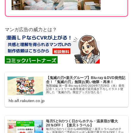
マンガ広告の威力とは？
【鬼滅の刃×楽天グループ】Blu-ray＆DVD発売記
念！「鬼滅の刃」無限お買い物隊・再来！
無限城編 第一章 Blu-ray＆DVD 2026年7月29日（水）発売
記念！エントリー＆条件達成で楽天描き下ろしイラスト使
用した『鬼滅の刃』限定グッズが当たる！
hb.afl.rakuten.co.jp
毎月5と0のつく日からホテル・温泉宿が最大
20％OFF！ 【楽天トラベル】
毎月5と0のつく日から48時間限定！楽天トラベルのホテ
ル・温泉宿のご予約がクーポン利用で最大20％OFF！クー