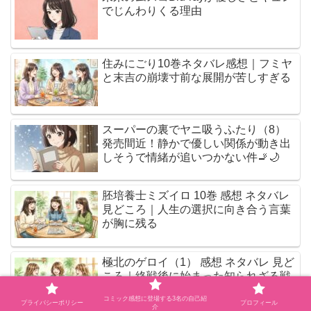
でじんわりくる理由
住みにごり10巻ネタバレ感想｜フミヤ
と末吉の崩壊寸前な展開が苦しすぎる
スーパーの裏でヤニ吸うふたり（8）
発売間近！静かで優しい関係が動き出
しそうで情緒が追いつかない件🚬🌙
胚培養士ミズイロ 10巻 感想 ネタバレ
見どころ｜人生の選択に向き合う言葉
が胸に残る
極北のゲロイ（1） 感想 ネタバレ 見ど
ころ｜終戦後に始まった知られざる戦
いを描く衝撃作
コミック感想に登場する3名の自己紹
プライバシーポリシー
プロフィール
介