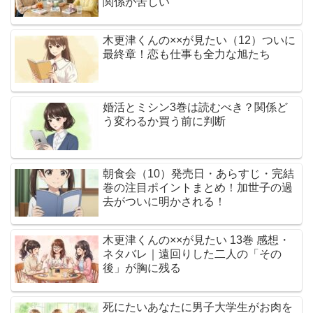
関係が苦しい
木更津くんの××が見たい（12）ついに
最終章！恋も仕事も全力な旭たち
婚活とミシン3巻は読むべき？関係ど
う変わるか買う前に判断
朝食会（10）発売日・あらすじ・完結
巻の注目ポイントまとめ！加世子の過
去がついに明かされる！
木更津くんの××が見たい 13巻 感想・
ネタバレ｜遠回りした二人の「その
後」が胸に残る
死にたいあなたに男子大学生がお肉を