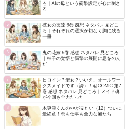
ろ｜AIの母という衝撃設定が心に刺さ
る
彼女の友達 6巻 感想 ネタバレ 見どこ
ろ｜それぞれの選択が切なく胸に残る
一冊
鬼の花嫁 9巻 感想 ネタバレ 見どころ
｜柚子の覚悟と衝撃の展開に息をのん
だ
ヒロイン？聖女？いいえ、オールワー
クスメイドです（誇）！@COMIC 第7
巻 感想 ネタバレ 見どころ｜メイド魂
が今回も全力だった
木更津くんの××が見たい（12）ついに
最終章！恋も仕事も全力な旭たち