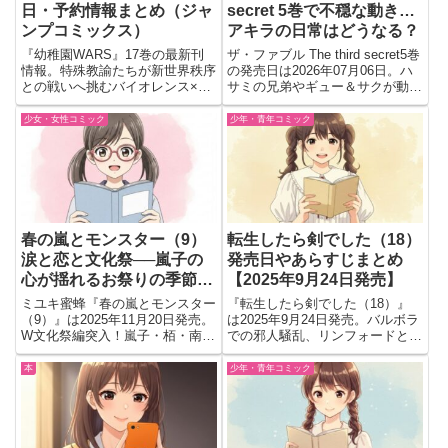
日・予約情報まとめ（ジャ
secret 5巻で不穏な動き…
ンプコミックス）
アキラの日常はどうなる？
『幼稚園WARS』17巻の最新刊
ザ・ファブル The third secret5巻
情報。特殊教諭たちが新世界秩序
の発売日は2026年07月06日。ハ
との戦いへ挑むバイオレンス×ラ
サミの兄弟やギュー＆サクが動き
ブコメディ。恋と戦いが交錯する
出し、アキラの日常にも不穏な気
人気ジャンプコミックス最新巻。
配。予約前に見どころや読む価値
少女・女性コミック
少年・青年コミック
を判断できるよう紹介
春の嵐とモンスター（9）
転生したら剣でした（18）
涙と恋と文化祭──嵐子の
発売日やあらすじまとめ
心が揺れるお祭りの季節
【2025年9月24日発売】
【発売日：2025年11月20
ミユキ蜜蜂『春の嵐とモンスター
『転生したら剣でした（18）』
日】
（9）』は2025年11月20日発売。
は2025年9月24日発売。バルボラ
W文化祭編突入！嵐子・栢・南須
での邪人騒乱、リンフォードと狂
たちの想いが交錯する青春恋愛の
戦士ゼロスリードに挑むフランと
最高潮。切なく温かい恋の物語。
師匠の激戦を短く整理。
本
少年・青年コミック