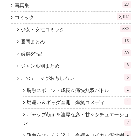
23
写真集
2,182
コミック
539
少女・女性コミック
16
週間まとめ
30
厳選8作品
8
ジャンル別まとめ
6
このテーマがおもしろい
1
胸熱スポーツ・成長＆痛快無双バトル
1
勘違い＆ギャグ全開！爆笑コメディ
ギャップ萌え＆濃厚な恋・甘々シチュエーショ
2
ン
1
運命をひっくり返す！令嬢＆ロイヤル愛憎劇