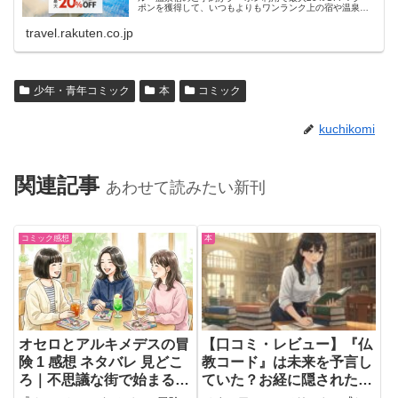
ポンを獲得して、いつもよりもワンランク上の宿や温泉宿
におトクに泊まろう！
travel.rakuten.co.jp
少年・青年コミック
本
コミック
kuchikomi
関連記事
あわせて読みたい新刊
コミック感想
本
オセロとアルキメデスの冒
【口コミ・レビュー】『仏
険 1 感想 ネタバレ 見どこ
教コード』は未来を予言し
ろ｜不思議な街で始まる先
ていた？お経に隠されたメ
輩ねこと後輩アンドロイド
ッセージを読み解く