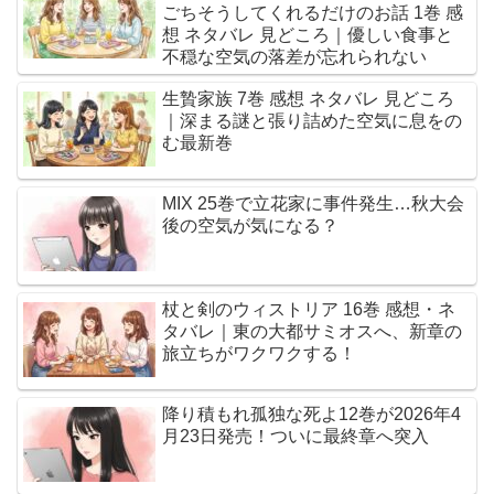
ごちそうしてくれるだけのお話 1巻 感
想 ネタバレ 見どころ｜優しい食事と
不穏な空気の落差が忘れられない
生贄家族 7巻 感想 ネタバレ 見どころ
｜深まる謎と張り詰めた空気に息をの
む最新巻
MIX 25巻で立花家に事件発生…秋大会
後の空気が気になる？
杖と剣のウィストリア 16巻 感想・ネ
タバレ｜東の大都サミオスへ、新章の
旅立ちがワクワクする！
降り積もれ孤独な死よ12巻が2026年4
月23日発売！ついに最終章へ突入