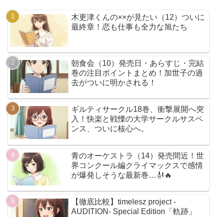
木更津くんの××が見たい（12）ついに
最終章！恋も仕事も全力な旭たち
朝食会（10）発売日・あらすじ・完結
巻の注目ポイントまとめ！加世子の過
去がついに明かされる！
ギルティサークル18巻、衝撃展開へ突
入！快楽と戦慄の大学サークルサスペ
ンス、ついに核心へ。
青のオーケストラ（14）発売間近！世
界コンクール編クライマックスで感情
が爆発しそうな最新巻…🎻🔥
【徹底比較】timelesz project -
AUDITION- Special Edition「軌跡」