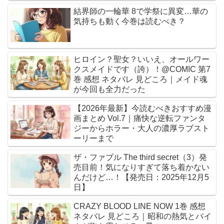
結界師の一輪華 8で学祭に異変…華の
気持ちも動く今巻は読むべき？
ヒロイン？聖女？いいえ、オールワー
クスメイドです（誇）！@COMIC 第7
巻 感想 ネタバレ 見どころ｜メイド魂
が今回も全力だった
【2026年最新】今読むべきおすすめ漫
画まとめ Vol.7｜痛快な逆転ファンタ
ジーからホラー・大人の濃厚ラブスト
ーリーまで
ザ・ファブル The third secret（3）発
売目前！気になりすぎて落ち着かない
んだけど…！【発売日：2025年12月5
日】
CRAZY BLOOD LINE NOW 1巻 感想
ネタバレ 見どころ｜昭和の熱気とバイ