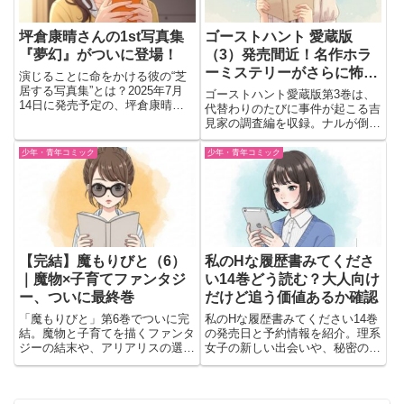
坪倉康晴さんの1st写真集
ゴーストハント 愛蔵版
『夢幻』がついに登場！
（3）発売間近！名作ホラ
ーミステリーがさらに怖く
演じることに命をかける彼の“芝
て面白くなる予感…👻📚
居する写真集”とは？2025年7月
ゴーストハント愛蔵版第3巻は、
14日に発売予定の、坪倉康晴さ
代替わりのたびに事件が起こる吉
ん初の写真集『夢幻』。舞台やミ
見家の調査編を収録。ナルが倒れ
ュージカルで輝く彼が、写真の中
る異常事態と描き下ろし原作付き
でも“演じる”という新しい挑戦に
の名エピソードが楽しめる一冊。
少年・青年コミック
少年・青年コミック
踏み込んでるって聞いて、もうド
キドキが止まらない…！鳥...
【完結】魔もりびと（6）
私のHな履歴書みてくださ
｜魔物×子育てファンタジ
い14巻どう読む？大人向け
ー、ついに最終巻
だけど追う価値あるか確認
「魔もりびと」第6巻でついに完
私のHな履歴書みてください14巻
結。魔物と子育てを描くファンタ
の発売日と予約情報を紹介。理系
ジーの結末や、アリアリスの選択
女子の新しい出会いや、秘密のパ
と冒険の行方を解説。
ーティーで変化する感情など気に
なる見どころをチェック。