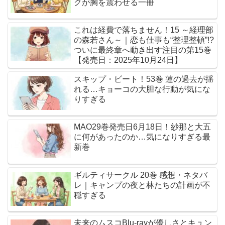
クが胸を震わせる一冊
これは経費で落ちません！15 ～経理部
の森若さん～｜恋も仕事も“整理整頓”!?
ついに最終章へ動き出す注目の第15巻
【発売日：2025年10月24日】
スキップ・ビート！53巻 蓮の過去が揺
れる…キョーコの大胆な行動が気にな
りすぎる
MAO29巻発売日6月18日！紗那と大五
に何があったのか…気になりすぎる最
新巻
ギルティサークル 20巻 感想・ネタバ
レ｜キャンプの夜と林たちの計画が不
穏すぎる
未来のムスコBlu-rayが優しさとキュン