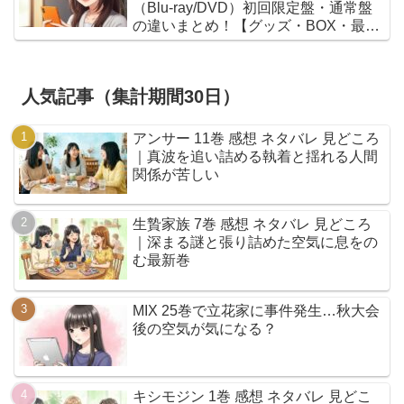
（Blu-ray/DVD）初回限定盤・通常盤
の違いまとめ！【グッズ・BOX・最安
値】
人気記事（集計期間30日）
アンサー 11巻 感想 ネタバレ 見どころ
｜真波を追い詰める執着と揺れる人間
関係が苦しい
生贄家族 7巻 感想 ネタバレ 見どころ
｜深まる謎と張り詰めた空気に息をの
む最新巻
MIX 25巻で立花家に事件発生…秋大会
後の空気が気になる？
キシモジン 1巻 感想 ネタバレ 見どこ