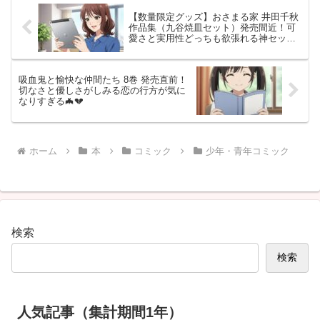
【数量限定グッズ】おさまる家 井田千秋
作品集（九谷焼皿セット）発売間近！可
愛さと実用性どっちも欲張れる神セット
すぎる🐻🍽️
吸血鬼と愉快な仲間たち 8巻 発売直前！
切なさと優しさがしみる恋の行方が気に
なりすぎる🦇💔
ホーム
本
コミック
少年・青年コミック
検索
検索
人気記事（集計期間1年）