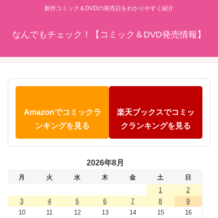
新作コミック＆DVDの発売日をわかりやすく紹介
なんでもチェック！【コミック＆DVD発売情報】
Amazonでコミックラ
楽天ブックスでコミッ
ンキングを見る
クランキングを見る
2026年8月
月
火
水
木
金
土
日
1
2
3
4
5
6
7
8
9
10
11
12
13
14
15
16