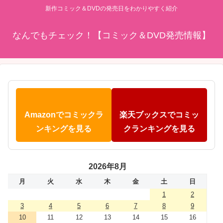
新作コミック＆DVDの発売日をわかりやすく紹介
なんでもチェック！【コミック＆DVD発売情報】
Amazonでコミックラ
楽天ブックスでコミッ
ンキングを見る
クランキングを見る
2026年8月
月
火
水
木
金
土
日
1
2
3
4
5
6
7
8
9
10
11
12
13
14
15
16