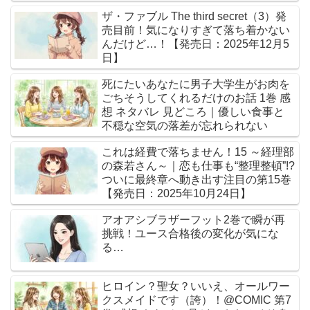
ザ・ファブル The third secret（3）発
売目前！気になりすぎて落ち着かない
んだけど…！【発売日：2025年12月5
日】
死にたいあなたに男子大学生がお肉を
ごちそうしてくれるだけのお話 1巻 感
想 ネタバレ 見どころ｜優しい食事と
不穏な空気の落差が忘れられない
これは経費で落ちません！15 ～経理部
の森若さん～｜恋も仕事も“整理整頓”!?
ついに最終章へ動き出す注目の第15巻
【発売日：2025年10月24日】
アオアシブラザーフット2巻で瞬が再
挑戦！ユース合格後の変化が気にな
る…
ヒロイン？聖女？いいえ、オールワー
クスメイドです（誇）！@COMIC 第7