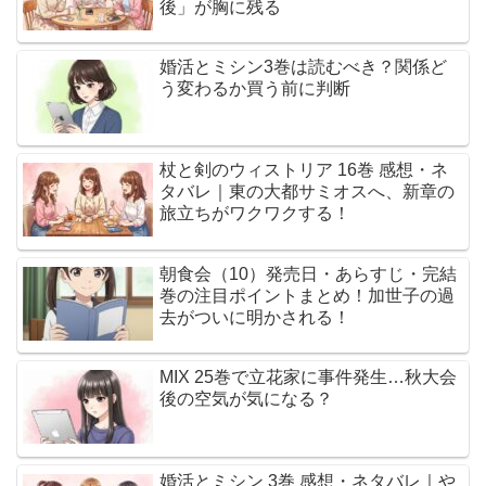
後」が胸に残る
婚活とミシン3巻は読むべき？関係ど
う変わるか買う前に判断
杖と剣のウィストリア 16巻 感想・ネ
タバレ｜東の大都サミオスへ、新章の
旅立ちがワクワクする！
朝食会（10）発売日・あらすじ・完結
巻の注目ポイントまとめ！加世子の過
去がついに明かされる！
MIX 25巻で立花家に事件発生…秋大会
後の空気が気になる？
婚活とミシン 3巻 感想・ネタバレ｜や