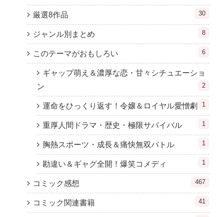
30
厳選8作品
8
ジャンル別まとめ
6
このテーマがおもしろい
ギャップ萌え＆濃厚な恋・甘々シチュエーショ
2
ン
1
運命をひっくり返す！令嬢＆ロイヤル愛憎劇
1
重厚人間ドラマ・歴史・極限サバイバル
1
胸熱スポーツ・成長＆痛快無双バトル
1
勘違い＆ギャグ全開！爆笑コメディ
467
コミック感想
41
コミック関連書籍