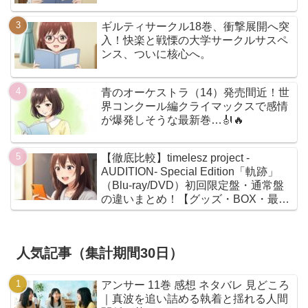
ギルティサークル18巻、衝撃展開へ突
入！快楽と戦慄の大学サークルサスペ
ンス、ついに核心へ。
青のオーケストラ（14）発売間近！世
界コンクール編クライマックスで感情
が爆発しそうな最新巻…🎻🔥
【徹底比較】timelesz project -
AUDITION- Special Edition「軌跡」
（Blu-ray/DVD）初回限定盤・通常盤
の違いまとめ！【グッズ・BOX・最安
値】
人気記事（集計期間30日）
アンサー 11巻 感想 ネタバレ 見どころ
｜真波を追い詰める執着と揺れる人間