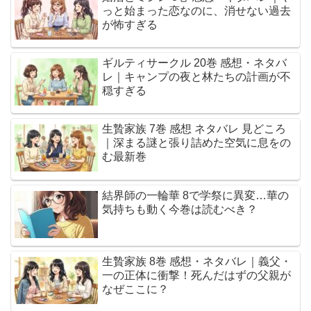
っと始まった恋なのに、消せない過去
が怖すぎる
ギルティサークル 20巻 感想・ネタバ
レ｜キャンプの夜と林たちの計画が不
穏すぎる
生贄家族 7巻 感想 ネタバレ 見どころ
｜深まる謎と張り詰めた空気に息をの
む最新巻
結界師の一輪華 8で学祭に異変…華の
気持ちも動く今巻は読むべき？
生贄家族 8巻 感想・ネタバレ｜義父・
一の正体に衝撃！死んだはずの父親が
なぜここに？