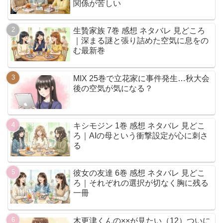
関係が苦しい
生贄家族 7巻 感想 ネタバレ 見どころ
｜深まる謎と張り詰めた空気に息をの
む最新巻
MIX 25巻で立花家に事件発生…秋大会
後の空気が気になる？
キシモジン 1巻 感想 ネタバレ 見どこ
ろ｜AIの母という衝撃設定が心に刺さ
る
彼女の友達 6巻 感想 ネタバレ 見どこ
ろ｜それぞれの選択が切なく胸に残る
一冊
木更津くんの××が見たい（12）ついに