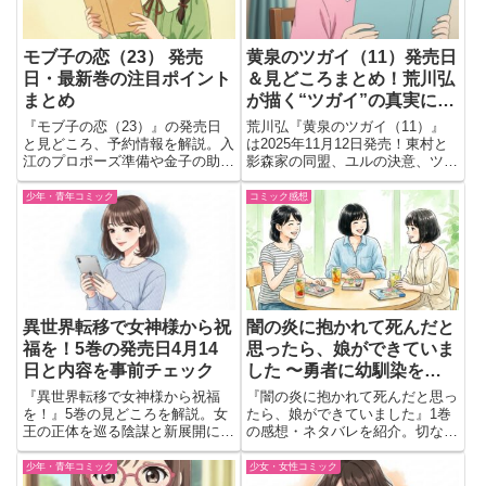
モブ子の恋（23） 発売
黄泉のツガイ（11）発売日
日・最新巻の注目ポイント
＆見どころまとめ！荒川弘
まとめ
が描く“ツガイ”の真実に迫
る新章へ！
『モブ子の恋（23）』の発売日
荒川弘『黄泉のツガイ（11）』
と見どころ、予約情報を解説。入
は2025年11月12日発売！東村と
江のプロポーズ準備や金子の助
影森家の同盟、ユルの決意、ツガ
言、塩谷と青池の関係の変化な
イの真実に迫る新章開幕。激化す
ど、クライマックスへ向けて動く
るバトルと衝撃の展開に注目！
少年・青年コミック
コミック感想
恋模様をやさしく紹介。
異世界転移で女神様から祝
闇の炎に抱かれて死んだと
福を！5巻の発売日4月14
思ったら、娘ができていま
日と内容を事前チェック
した 〜勇者に幼馴染を取
られたけど俺は幸せです〜
『異世界転移で女神様から祝福
『闇の炎に抱かれて死んだと思っ
1巻 感想 ネタバレ 見どこ
を！』5巻の見どころを解説。女
たら、娘ができていました』1巻
王の正体を巡る陰謀と新展開に注
の感想・ネタバレを紹介。切ない
ろ｜予想外すぎる家族の始
目。
始まりから家族との温かな時間へ
まりにほっこり
変わる展開や、印象に残った場面
少年・青年コミック
少女・女性コミック
を会話形式でまとめました。