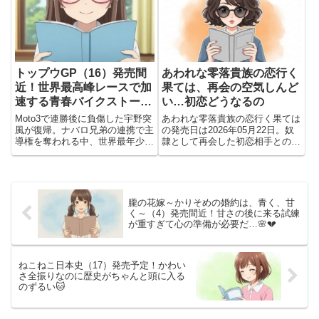
トップウGP（16）発売間
あわれな零落貴族の恋行く
近！世界最高峰レースで加
果ては、再会の空気しんど
速する青春バイクストーリ
い…初恋どうなるの
ー、次の勝負が熱すぎる件
Moto3で連勝後に負傷した宇野突
あわれな零落貴族の恋行く果ては
🏍️🔥
風が復帰。ナバロ兄弟の連携で主
の発売日は2026年05月22日。奴
導権を奪われる中、世界最年少王
隷として再会した初恋相手との関
者を狙う突風の追撃が始まる、熱
係変化や切ない身分差ロマンスが
量全開の第16巻。
気になる内容。予約前に見どころ
や読む価値を紹介
朧の花嫁～かりそめの婚約は、青く、甘
く～（4）発売間近！甘さの後に来る試練
が重すぎて心の準備が必要だ…🌸💔
ねこねこ日本史（17）発売予定！かわい
さ全振りなのに歴史がちゃんと頭に入る
のずるい🐱