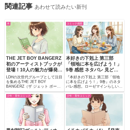
関連記事
あわせて読みたい新刊
本
コミック感想
THE JET BOY BANGERZ
本好きの下剋上 第三部
初のアーティストブックが
「領地に本を広げよう！」
登場！10人の魅力が爆発す
9巻 感想 ネタバレ 見どこ
るスペシャルな1冊♡
ろ｜ローゼマインらしさが
LDHの次世代グループとして注目
『本好きの下剋上 第三部「領地
詰まった癒やしの一冊
を集めるTHE JET BOY
に本を広げよう！」9巻』のネタ
BANGERZ（ザ ジェット ボーイ
バレ感想。ローゼマインらしい発
バンガーズ）が、ついに初のアー
想や貴族との交流、お茶会の印象
ティストブックをリリース！発売
的な場面など、読後の余韻と次巻
少年・青年コミック
少年・青年コミック
日は2025年9月1日予定だよ♡実
への期待を紹介します。
力派ボーカリスト3人×パフォー
マー7人の全1...