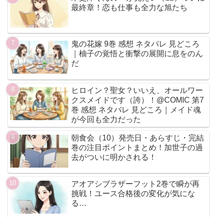
最終章！恋も仕事も全力な旭たち
鬼の花嫁 9巻 感想 ネタバレ 見どころ
｜柚子の覚悟と衝撃の展開に息をのん
だ
ヒロイン？聖女？いいえ、オールワー
クスメイドです（誇）！@COMIC 第7
巻 感想 ネタバレ 見どころ｜メイド魂
が今回も全力だった
朝食会（10）発売日・あらすじ・完結
巻の注目ポイントまとめ！加世子の過
去がついに明かされる！
アオアシブラザーフット2巻で瞬が再
挑戦！ユース合格後の変化が気にな
る…