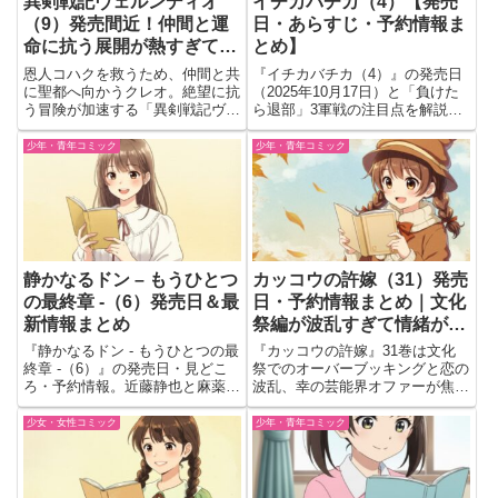
異剣戦記ヴェルンディオ
イチカバチカ（4）【発売
（9）発売間近！仲間と運
日・あらすじ・予約情報ま
命に抗う展開が熱すぎて続
とめ】
き待てない⚔️🔥
恩人コハクを救うため、仲間と共
『イチカバチカ（4）』の発売日
に聖都へ向かうクレオ。絶望に抗
（2025年10月17日）と「負けた
う冒険が加速する「異剣戦記ヴェ
ら退部」3軍戦の注目点を解説。
ルンディオ」第9巻の最新展開。
青鬼の3P＆赤鬼のOFリバウン
ド、“一×八”の革命コンビの見ど
少年・青年コミック
少年・青年コミック
ころと予約リンクをコンパクトに
紹介。
静かなるドン – もうひとつ
カッコウの許嫁（31）発売
の最終章 -（6）発売日＆最
日・予約情報まとめ｜文化
新情報まとめ
祭編が波乱すぎて情緒が追
いつかない予感…
『静かなるドン - もうひとつの最
『カッコウの許嫁』31巻は文化
終章 -（6）』の発売日・見どこ
祭でのオーバーブッキングと恋の
ろ・予約情報。近藤静也と麻薬王
波乱、幸の芸能界オファーが焦
エルモッソの激突、鬼州組・納戸
点。凪が妹に告げる決断とは。
の動き、白馬大志の謎など、物語
少女・女性コミック
少年・青年コミック
の転機を詳しく紹介。