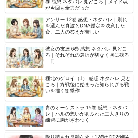
巻 感想 ネタバレ 見どころ｜メイド魂
が今回も全力だった
アンサー 12巻 感想・ネタバレ｜別れ
を選んだ真波とDNA鑑定を決意した
斎、二人の答えが苦しい
彼女の友達 6巻 感想 ネタバレ 見どこ
ろ｜それぞれの選択が切なく胸に残る
一冊
極北のゲロイ（1） 感想 ネタバレ 見ど
ころ｜終戦後に始まった知られざる戦
いを描く衝撃作
青のオーケストラ 15巻 感想・ネタバ
レ｜ハルの想いがあふれた二人きりの
練習に胸がざわつく
降り積もれ孤独な死よ12巻が2026年4