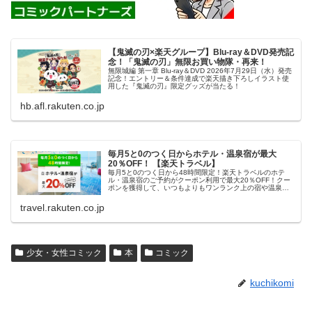
【鬼滅の刃×楽天グループ】Blu-ray＆DVD発売記
念！「鬼滅の刃」無限お買い物隊・再来！
無限城編 第一章 Blu-ray＆DVD 2026年7月29日（水）発売
記念！エントリー＆条件達成で楽天描き下ろしイラスト使
用した『鬼滅の刃』限定グッズが当たる！
hb.afl.rakuten.co.jp
毎月5と0のつく日からホテル・温泉宿が最大
20％OFF！ 【楽天トラベル】
毎月5と0のつく日から48時間限定！楽天トラベルのホテ
ル・温泉宿のご予約がクーポン利用で最大20％OFF！クー
ポンを獲得して、いつもよりもワンランク上の宿や温泉宿
におトクに泊まろう！
travel.rakuten.co.jp
少女・女性コミック
本
コミック
kuchikomi