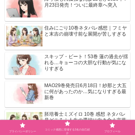
月23日発売！ついに最終章へ突入
住みにごり10巻ネタバレ感想｜フミヤ
と末吉の崩壊寸前な展開が苦しすぎる
スキップ・ビート！53巻 蓮の過去が揺
れる…キョーコの大胆な行動が気にな
りすぎる
MAO29巻発売日6月18日！紗那と大五
に何があったのか…気になりすぎる最
新巻
胚培養士ミズイロ 10巻 感想 ネタバレ
見どころ｜人生の選択に向き合う言葉
が胸に残る
コミック感想に登場する3名の自己紹
プライバシーポリシー
プロフィール
介