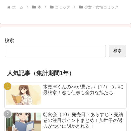
ホーム
本
コミック
少女・女性コミック
検索
検索
人気記事（集計期間1年）
木更津くんの××が見たい（12）ついに
最終章！恋も仕事も全力な旭たち
朝食会（10）発売日・あらすじ・完結
巻の注目ポイントまとめ！加世子の過
去がついに明かされる！