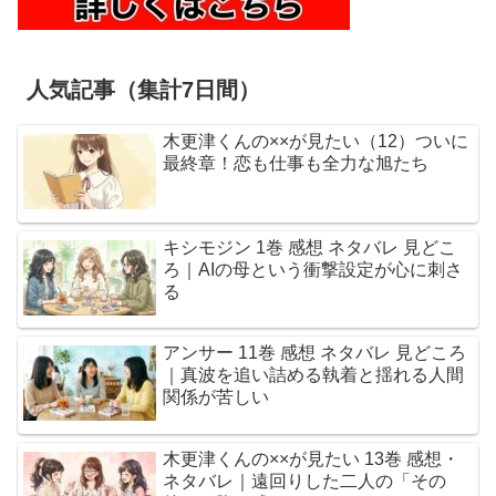
人気記事（集計7日間）
木更津くんの××が見たい（12）ついに
最終章！恋も仕事も全力な旭たち
キシモジン 1巻 感想 ネタバレ 見どこ
ろ｜AIの母という衝撃設定が心に刺さ
る
アンサー 11巻 感想 ネタバレ 見どころ
｜真波を追い詰める執着と揺れる人間
関係が苦しい
木更津くんの××が見たい 13巻 感想・
ネタバレ｜遠回りした二人の「その