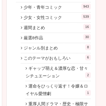
943
少年・青年コミック
539
少女・女性コミック
16
週間まとめ
30
厳選8作品
8
ジャンル別まとめ
6
このテーマがおもしろい
ギャップ萌え＆濃厚な恋・甘々
2
シチュエーション
運命をひっくり返す！令嬢＆ロ
1
イヤル愛憎劇
重厚人間ドラマ・歴史・極限サ