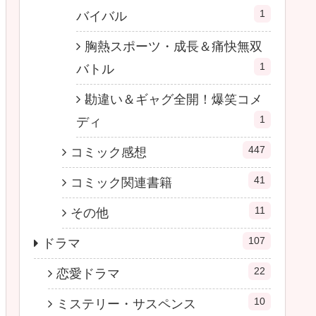
1
バイバル
胸熱スポーツ・成長＆痛快無双
1
バトル
勘違い＆ギャグ全開！爆笑コメ
1
ディ
447
コミック感想
41
コミック関連書籍
11
その他
107
ドラマ
22
恋愛ドラマ
10
ミステリー・サスペンス