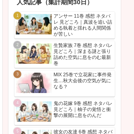
人気記事（集計期間30日）
アンサー 11巻 感想 ネタバ
レ 見どころ｜真波を追い詰
める執着と揺れる人間関係
が苦しい
生贄家族 7巻 感想 ネタバレ
見どころ｜深まる謎と張り
詰めた空気に息をのむ最新
巻
MIX 25巻で立花家に事件発
生…秋大会後の空気が気に
なる？
鬼の花嫁 9巻 感想 ネタバレ
見どころ｜柚子の覚悟と衝
撃の展開に息をのんだ
彼女の友達 6巻 感想 ネタバ