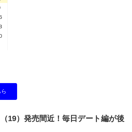
9
6
3
0
ちら
（19）発売間近！毎日デート編が後