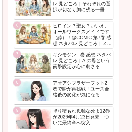
レ 見どころ｜それぞれの選
択が切なく胸に残る一冊
ヒロイン？聖女？いいえ、
オールワークスメイドです
（誇）！@COMIC 第7巻 感
想 ネタバレ 見どころ｜メイ
ド魂が今回も全力だった
キシモジン 1巻 感想 ネタバ
レ 見どころ｜AIの母という
衝撃設定が心に刺さる
アオアシブラザーフット2
巻で瞬が再挑戦！ユース合
格後の変化が気になる…
降り積もれ孤独な死よ12巻
が2026年4月23日発売！つ
いに最終章へ突入