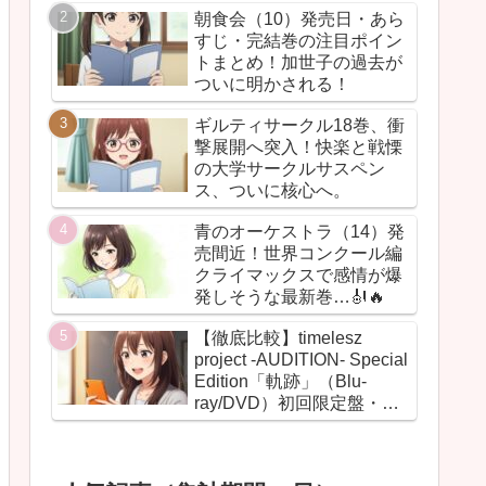
朝食会（10）発売日・あら
すじ・完結巻の注目ポイン
トまとめ！加世子の過去が
ついに明かされる！
ギルティサークル18巻、衝
撃展開へ突入！快楽と戦慄
の大学サークルサスペン
ス、ついに核心へ。
青のオーケストラ（14）発
売間近！世界コンクール編
クライマックスで感情が爆
発しそうな最新巻…🎻🔥
【徹底比較】timelesz
project -AUDITION- Special
Edition「軌跡」（Blu-
ray/DVD）初回限定盤・通
常盤の違いまとめ！【グッ
ズ・BOX・最安値】