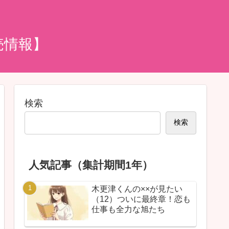
売情報】
検索
検索
人気記事（集計期間1年）
木更津くんの××が見たい
（12）ついに最終章！恋も
仕事も全力な旭たち