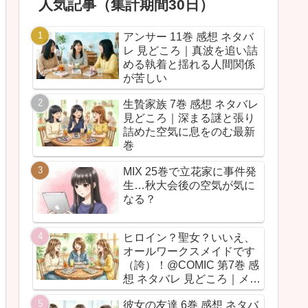
人気記事（集計期間30日）
アンサー 11巻 感想 ネタバ
レ 見どころ｜真波を追い詰
める執着と揺れる人間関係
が苦しい
生贄家族 7巻 感想 ネタバレ
見どころ｜深まる謎と張り
詰めた空気に息をのむ最新
巻
MIX 25巻で立花家に事件発
生…秋大会後の空気が気に
なる？
ヒロイン？聖女？いいえ、
オールワークスメイドです
（誇）！@COMIC 第7巻 感
想 ネタバレ 見どころ｜メイ
ド魂が今回も全力だった
彼女の友達 6巻 感想 ネタバ