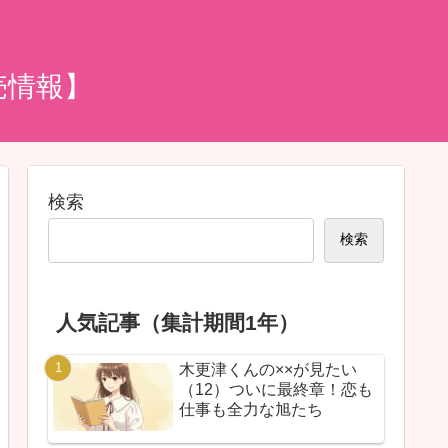
売情報】
検索
検索
人気記事（集計期間1年）
木更津くんの××が見たい
（12）ついに最終章！恋も
仕事も全力な旭たち