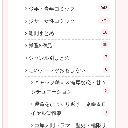
943
少年・青年コミック
539
少女・女性コミック
16
週間まとめ
30
厳選8作品
7
ジャンル別まとめ
6
このテーマがおもしろい
ギャップ萌え＆濃厚な恋・甘々
2
シチュエーション
運命をひっくり返す！令嬢＆ロ
1
イヤル愛憎劇
重厚人間ドラマ・歴史・極限サ