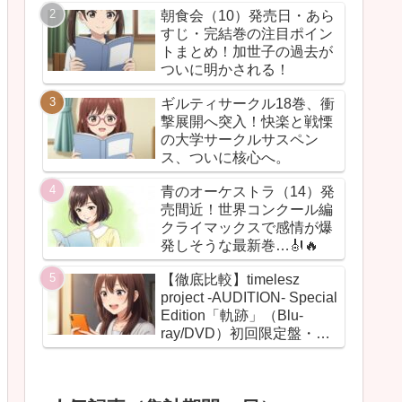
朝食会（10）発売日・あら
すじ・完結巻の注目ポイン
トまとめ！加世子の過去が
ついに明かされる！
ギルティサークル18巻、衝
撃展開へ突入！快楽と戦慄
の大学サークルサスペン
ス、ついに核心へ。
青のオーケストラ（14）発
売間近！世界コンクール編
クライマックスで感情が爆
発しそうな最新巻…🎻🔥
【徹底比較】timelesz
project -AUDITION- Special
Edition「軌跡」（Blu-
ray/DVD）初回限定盤・通
常盤の違いまとめ！【グッ
ズ・BOX・最安値】