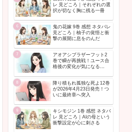
レ 見どころ｜それぞれの選
択が切なく胸に残る一冊
鬼の花嫁 9巻 感想 ネタバレ
見どころ｜柚子の覚悟と衝
撃の展開に息をのんだ
アオアシブラザーフット2
巻で瞬が再挑戦！ユース合
格後の変化が気になる…
降り積もれ孤独な死よ12巻
が2026年4月23日発売！つ
いに最終章へ突入
キシモジン 1巻 感想 ネタバ
レ 見どころ｜AIの母という
衝撃設定が心に刺さる