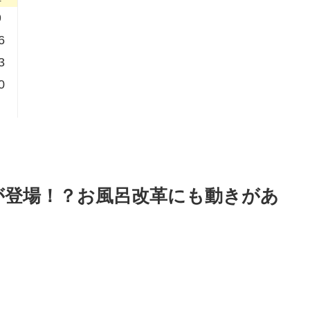
9
6
3
0
が登場！？お風呂改革にも動きがあ