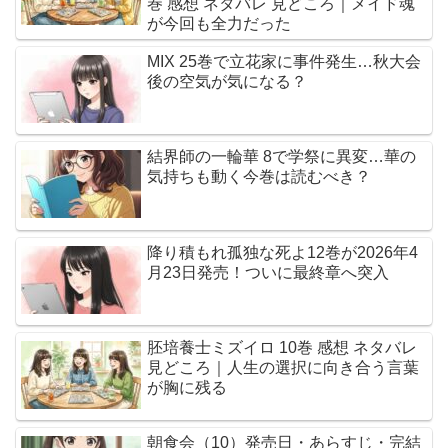
巻 感想 ネタバレ 見どころ｜メイド魂
が今回も全力だった
MIX 25巻で立花家に事件発生…秋大会
後の空気が気になる？
結界師の一輪華 8で学祭に異変…華の
気持ちも動く今巻は読むべき？
降り積もれ孤独な死よ12巻が2026年4
月23日発売！ついに最終章へ突入
胚培養士ミズイロ 10巻 感想 ネタバレ
見どころ｜人生の選択に向き合う言葉
が胸に残る
朝食会（10）発売日・あらすじ・完結