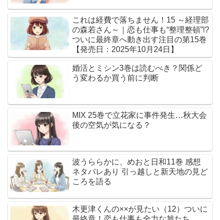
これは経費で落ちません！15 ～経理部
の森若さん～｜恋も仕事も“整理整頓”!?
ついに最終章へ動き出す注目の第15巻
【発売日：2025年10月24日】
婚活とミシン3巻は読むべき？関係ど
う変わるか買う前に判断
MIX 25巻で立花家に事件発生…秋大会
後の空気が気になる？
波うららかに、めおと日和11巻 感想
ネタバレあり 引っ越しと新天地の見ど
ころを語る
木更津くんの××が見たい（12）ついに
最終章！恋も仕事も全力な旭たち