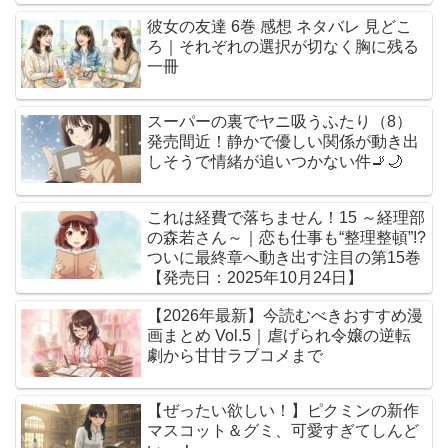
彼女の友達 6巻 感想 ネタバレ 見どこ
ろ｜それぞれの選択が切なく胸に残る
一冊
スーパーの裏でヤニ吸うふたり（8）
発売間近！静かで優しい関係が動き出
しそうで情緒が追いつかない件🚬🌙
これは経費で落ちません！15 ～経理部
の森若さん～｜恋も仕事も“整理整頓”!?
ついに最終章へ動き出す注目の第15巻
【発売日：2025年10月24日】
【2026年最新】今読むべきおすすめ漫
画まとめ Vol.5｜虐げられ令嬢の逆転
劇から甘甘ラブコメまで
【ぜったい欲しい！】ピクミンの新作
マスコット＆グミ、可愛すぎてしんど