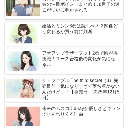
巻の注目ポイントまとめ！加世子の過
去がついに明かされる！
婚活とミシン3巻は読むべき？関係ど
う変わるか買う前に判断
アオアシブラザーフット2巻で瞬が再
挑戦！ユース合格後の変化が気にな
る…
ザ・ファブル The third secret（3）発
売目前！気になりすぎて落ち着かない
んだけど…！【発売日：2025年12月5
日】
未来のムスコBlu-rayが優しさとキュン
でじんわりくる理由