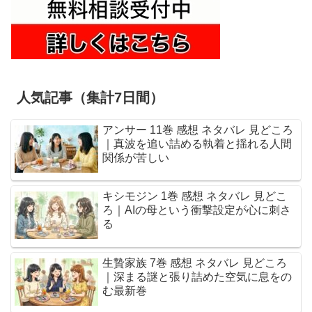
人気記事（集計7日間）
アンサー 11巻 感想 ネタバレ 見どころ
｜真波を追い詰める執着と揺れる人間
関係が苦しい
キシモジン 1巻 感想 ネタバレ 見どこ
ろ｜AIの母という衝撃設定が心に刺さ
る
生贄家族 7巻 感想 ネタバレ 見どころ
｜深まる謎と張り詰めた空気に息をの
む最新巻