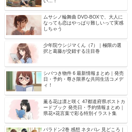
い…！
ムサシノ輪舞曲 DVD-BOXで、大人に
なっても恋はやっぱり難しいって実感
しちゃう
少年院ウシジマくん（7）｜極限の選
択と葛藤が交錯する注目巻
シバつき物件 6 最新情報まとめ｜発売
日・予約・尊さ限界な共同生活コメデ
ィ！
薫る花は凛と咲く 47都道府県ポストカ
ードブック 発売日・予約情報まとめ｜
県花×花言葉で彩る特別イラスト集
パラドン2巻 感想 ネタバレ 見どころ｜