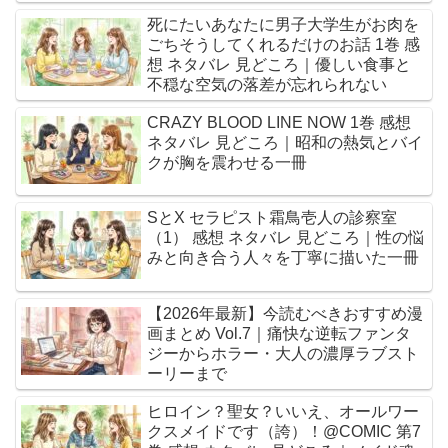
死にたいあなたに男子大学生がお肉を
ごちそうしてくれるだけのお話 1巻 感
想 ネタバレ 見どころ｜優しい食事と
不穏な空気の落差が忘れられない
CRAZY BLOOD LINE NOW 1巻 感想
ネタバレ 見どころ｜昭和の熱気とバイ
クが胸を震わせる一冊
SとX セラピスト霜鳥壱人の診察室
（1） 感想 ネタバレ 見どころ｜性の悩
みと向き合う人々を丁寧に描いた一冊
【2026年最新】今読むべきおすすめ漫
画まとめ Vol.7｜痛快な逆転ファンタ
ジーからホラー・大人の濃厚ラブスト
ーリーまで
ヒロイン？聖女？いいえ、オールワー
クスメイドです（誇）！@COMIC 第7