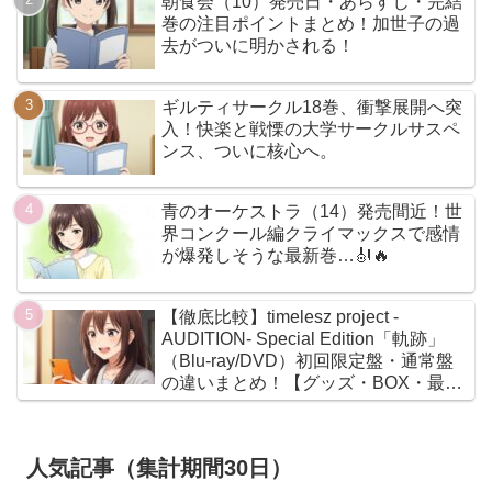
朝食会（10）発売日・あらすじ・完結
巻の注目ポイントまとめ！加世子の過
去がついに明かされる！
ギルティサークル18巻、衝撃展開へ突
入！快楽と戦慄の大学サークルサスペ
ンス、ついに核心へ。
青のオーケストラ（14）発売間近！世
界コンクール編クライマックスで感情
が爆発しそうな最新巻…🎻🔥
【徹底比較】timelesz project -
AUDITION- Special Edition「軌跡」
（Blu-ray/DVD）初回限定盤・通常盤
の違いまとめ！【グッズ・BOX・最安
値】
人気記事（集計期間30日）