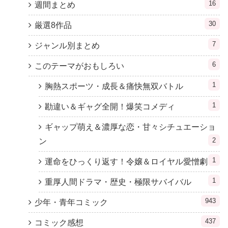
16
週間まとめ
30
厳選8作品
7
ジャンル別まとめ
6
このテーマがおもしろい
1
胸熱スポーツ・成長＆痛快無双バトル
1
勘違い＆ギャグ全開！爆笑コメディ
ギャップ萌え＆濃厚な恋・甘々シチュエーショ
2
ン
1
運命をひっくり返す！令嬢＆ロイヤル愛憎劇
1
重厚人間ドラマ・歴史・極限サバイバル
943
少年・青年コミック
437
コミック感想