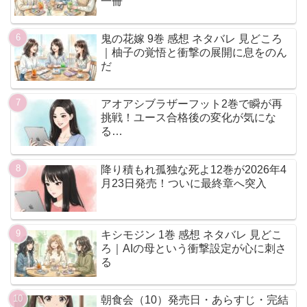
一冊
鬼の花嫁 9巻 感想 ネタバレ 見どころ
｜柚子の覚悟と衝撃の展開に息をのん
だ
アオアシブラザーフット2巻で瞬が再
挑戦！ユース合格後の変化が気にな
る…
降り積もれ孤独な死よ12巻が2026年4
月23日発売！ついに最終章へ突入
キシモジン 1巻 感想 ネタバレ 見どこ
ろ｜AIの母という衝撃設定が心に刺さ
る
朝食会（10）発売日・あらすじ・完結