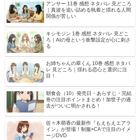
アンサー 11巻 感想 ネタバレ 見どころ
｜真波を追い詰める執着と揺れる人間
関係が苦しい
キシモジン 1巻 感想 ネタバレ 見どこ
ろ｜AIの母という衝撃設定が心に刺さ
る
お姉ちゃんの翠くん 10巻 感想 ネタバ
レ 見どころ｜揺れる恋心と選択に注
目！
朝食会（10）発売日・あらすじ・完結
巻の注目ポイントまとめ！加世子の過
去がついに明かされる！
佐々木萌香の最新作『もえもえエアラ
イン』が登場！制服×CAで注目のイメ
ージDVD