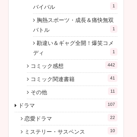
1
バイバル
胸熱スポーツ・成長＆痛快無双
1
バトル
勘違い＆ギャグ全開！爆笑コメ
1
ディ
442
コミック感想
41
コミック関連書籍
11
その他
107
ドラマ
22
恋愛ドラマ
10
ミステリー・サスペンス