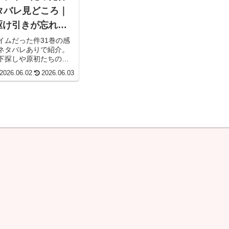
タバレ見どころ｜
駆け引きが忘れら
イムだった件31巻の感
ネタバレありで紹介。
下探しや原初たちの駆
ノ来訪、人材不足問題
2026.06.02
2026.06.03
た場面を語ります。