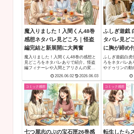
魔入りました！入間くん48巻
ふしぎ遊戯 
感想ネタバレ見どころ｜怪盗
タバレ見ど
編完結と新展開に大興奮
に胸が締め
魔入りました！入間くん48巻の感想と
ふしぎ遊戯白虎
見どころをネタバレありで紹介。怪盗
ろをネタバレあ
編フィナーレや入間とアリさんの変
やドゥリンの動
化、日常パートの魅力、アンリ編への
宿との切ない関
2026.06.02
2026.06.03
期待を語ります。
語ります。
コミック感想
コミック感想
七つ屋志のぶの宝石匣26巻感
転生したら