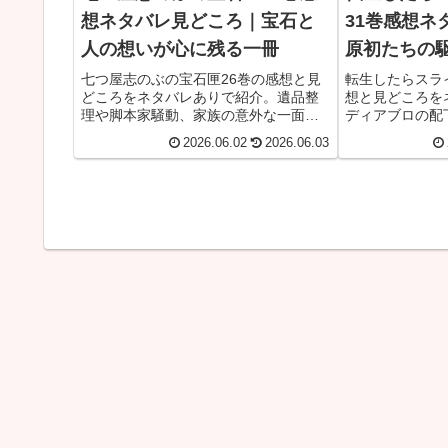
想ネタバレ見どころ｜宝石と
31巻感想ネ
人の想いが心に残る一冊
原初たちの
れない一冊
七つ屋志のぶの宝石匣26巻の感想と見
転生したらスラ
どころをネタバレありで紹介。遺品整
想と見どころを
理や脚本家騒動、家族の意外な一面、
ディアブロの配
恋人たちの距離感など宝石を巡る人間
け引き、ディー
2026.06.02
2026.06.03
模様を振り返ります。
など印象に残っ