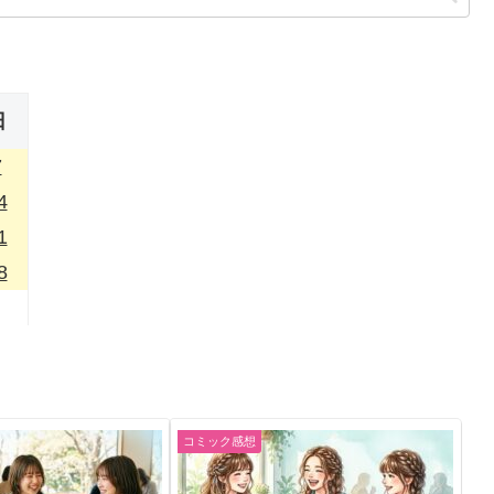
日
7
4
1
8
コミック感想