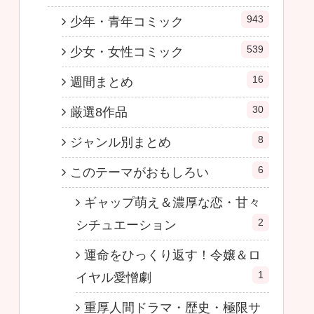
943
少年・青年コミック
539
少女・女性コミック
16
週間まとめ
30
厳選8作品
8
ジャンル別まとめ
6
このテーマがおもしろい
ギャップ萌え＆濃厚な恋・甘々
2
シチュエーション
運命をひっくり返す！令嬢＆ロ
1
イヤル愛憎劇
重厚人間ドラマ・歴史・極限サ