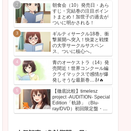
朝食会（10）発売日・あら
すじ・完結巻の注目ポイン
トまとめ！加世子の過去が
ついに明かされる！
ギルティサークル18巻、衝
撃展開へ突入！快楽と戦慄
の大学サークルサスペン
ス、ついに核心へ。
青のオーケストラ（14）発
売間近！世界コンクール編
クライマックスで感情が爆
発しそうな最新巻…🎻🔥
【徹底比較】timelesz
project -AUDITION- Special
Edition「軌跡」（Blu-
ray/DVD）初回限定盤・通
常盤の違いまとめ！【グッ
ズ・BOX・最安値】