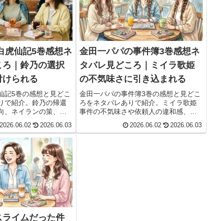
白虎仙記5巻感想ネ
金田一パパの事件簿3巻感想ネ
ころ｜鈴乃の選択
タバレ見どころ｜ミイラ歌姫
付けられる
の不気味さに引き込まれる
仙記5巻の感想と見どこ
金田一パパの事件簿3巻の感想と見どこ
りで紹介。鈴乃の帰還
ろをネタバレありで紹介。ミイラ歌姫
向、ネイランの策、婁
事件の不気味さや依頼人の違和感、親
係など印象的な場面を
子コンビの魅力、気になる3のサインに
2026.06.02
2026.06.03
2026.06.02
2026.06.03
ついて語ります。
スライムだった件