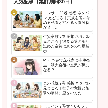
人気記事（集計期間30日）
アンサー 11巻 感想 ネタバ
レ 見どころ｜真波を追い詰
める執着と揺れる人間関係
が苦しい
生贄家族 7巻 感想 ネタバレ
見どころ｜深まる謎と張り
詰めた空気に息をのむ最新
巻
MIX 25巻で立花家に事件発
生…秋大会後の空気が気に
なる？
鬼の花嫁 9巻 感想 ネタバレ
見どころ｜柚子の覚悟と衝
撃の展開に息をのんだ
ヒロイン？聖女？いいえ、