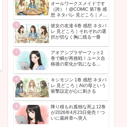
オールワークスメイドです
（誇）！@COMIC 第7巻 感
想 ネタバレ 見どころ｜メイ
ド魂が今回も全力だった
彼女の友達 6巻 感想 ネタバ
レ 見どころ｜それぞれの選
択が切なく胸に残る一冊
アオアシブラザーフット2
巻で瞬が再挑戦！ユース合
格後の変化が気になる…
キシモジン 1巻 感想 ネタバ
レ 見どころ｜AIの母という
衝撃設定が心に刺さる
降り積もれ孤独な死よ12巻
が2026年4月23日発売！つ
いに最終章へ突入