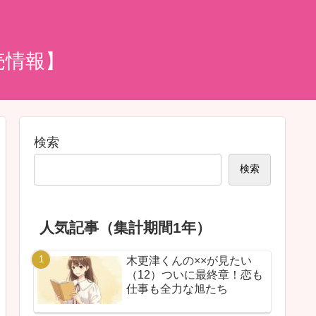
売情報】
検索
検索
人気記事（集計期間1年）
木更津くんの××が見たい
（12）ついに最終章！恋も
仕事も全力な旭たち