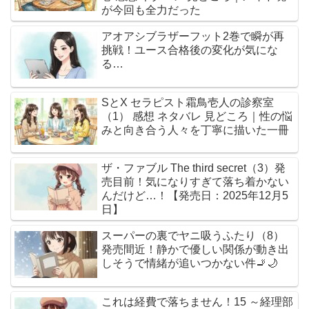
が今回も全力だった
アオアシブラザーフット2巻で瞬が再
挑戦！ユース合格後の変化が気にな
る…
SとX セラピスト霜鳥壱人の診察室
（1） 感想 ネタバレ 見どころ｜性の悩
みと向き合う人々を丁寧に描いた一冊
ザ・ファブル The third secret（3）発
売目前！気になりすぎて落ち着かない
んだけど…！【発売日：2025年12月5
日】
スーパーの裏でヤニ吸うふたり（8）
発売間近！静かで優しい関係が動き出
しそうで情緒が追いつかない件🚬🌙
これは経費で落ちません！15 ～経理部