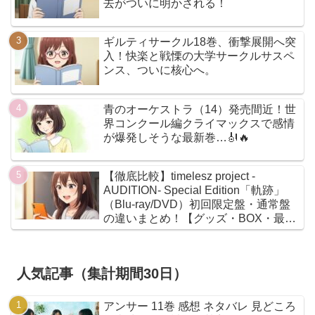
去がついに明かされる！
ギルティサークル18巻、衝撃展開へ突
入！快楽と戦慄の大学サークルサスペ
ンス、ついに核心へ。
青のオーケストラ（14）発売間近！世
界コンクール編クライマックスで感情
が爆発しそうな最新巻…🎻🔥
【徹底比較】timelesz project -
AUDITION- Special Edition「軌跡」
（Blu-ray/DVD）初回限定盤・通常盤
の違いまとめ！【グッズ・BOX・最安
値】
人気記事（集計期間30日）
アンサー 11巻 感想 ネタバレ 見どころ