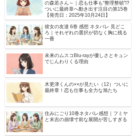
の森若さん～｜恋も仕事も“整理整頓”!?
ついに最終章へ動き出す注目の第15巻
【発売日：2025年10月24日】
彼女の友達 6巻 感想 ネタバレ 見どこ
ろ｜それぞれの選択が切なく胸に残る
一冊
未来のムスコBlu-rayが優しさとキュン
でじんわりくる理由
木更津くんの××が見たい（12）ついに
最終章！恋も仕事も全力な旭たち
住みにごり10巻ネタバレ感想｜フミヤ
と末吉の崩壊寸前な展開が苦しすぎる