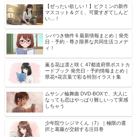
【ぜったい欲しい！】ピクミンの新作
マスコット＆グミ、可愛すぎてしんど
い…！
シバつき物件 6 最新情報まとめ｜発売
日・予約・尊さ限界な共同生活コメデ
ィ！
薫る花は凛と咲く 47都道府県ポストカ
ードブック 発売日・予約情報まとめ｜
県花×花言葉で彩る特別イラスト集
ムサシノ輪舞曲 DVD-BOXで、大人に
なっても恋はやっぱり難しいって実感
しちゃう
少年院ウシジマくん（7）｜極限の選
択と葛藤が交錯する注目巻