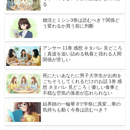
る
婚活とミシン3巻は読むべき？関係ど
う変わるか買う前に判断
アンサー 11巻 感想 ネタバレ 見どころ
｜真波を追い詰める執着と揺れる人間
関係が苦しい
死にたいあなたに男子大学生がお肉を
ごちそうしてくれるだけのお話 1巻 感
想 ネタバレ 見どころ｜優しい食事と
不穏な空気の落差が忘れられない
結界師の一輪華 8で学祭に異変…華の
気持ちも動く今巻は読むべき？