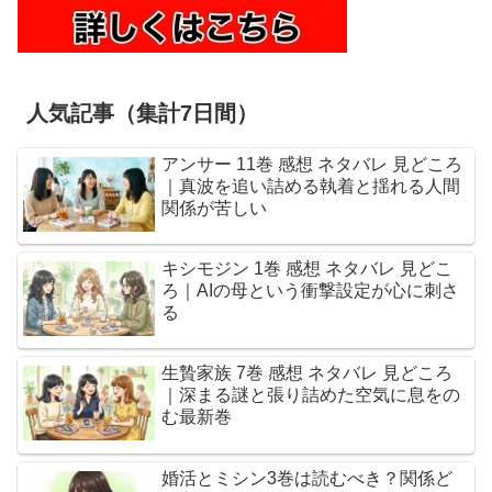
人気記事（集計7日間）
アンサー 11巻 感想 ネタバレ 見どころ
｜真波を追い詰める執着と揺れる人間
関係が苦しい
キシモジン 1巻 感想 ネタバレ 見どこ
ろ｜AIの母という衝撃設定が心に刺さ
る
生贄家族 7巻 感想 ネタバレ 見どころ
｜深まる謎と張り詰めた空気に息をの
む最新巻
婚活とミシン3巻は読むべき？関係ど