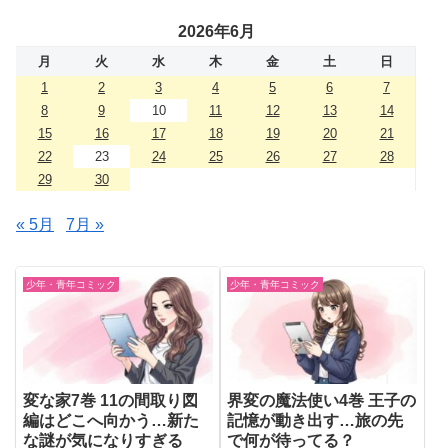
2026年6月
月
火
水
木
金
土
日
1
2
3
4
5
6
7
8
9
10
11
12
13
14
15
16
17
18
19
20
21
22
23
24
25
26
27
28
29
30
« 5月
7月 »
少年・青年コミック
少年・青年コミック
変な家7巻 11の間取り図
界変の魔法使い4巻 王子の
編はどこへ向かう…新た
記憶が動き出す…旅の先
な謎が気になりすぎる
で何が待ってる？