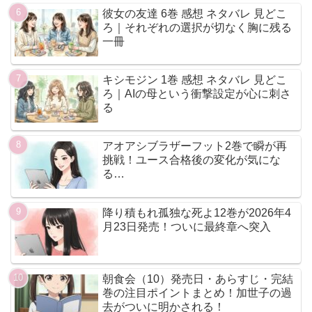
彼女の友達 6巻 感想 ネタバレ 見どこ
ろ｜それぞれの選択が切なく胸に残る
一冊
キシモジン 1巻 感想 ネタバレ 見どこ
ろ｜AIの母という衝撃設定が心に刺さ
る
アオアシブラザーフット2巻で瞬が再
挑戦！ユース合格後の変化が気にな
る…
降り積もれ孤独な死よ12巻が2026年4
月23日発売！ついに最終章へ突入
朝食会（10）発売日・あらすじ・完結
巻の注目ポイントまとめ！加世子の過
去がついに明かされる！