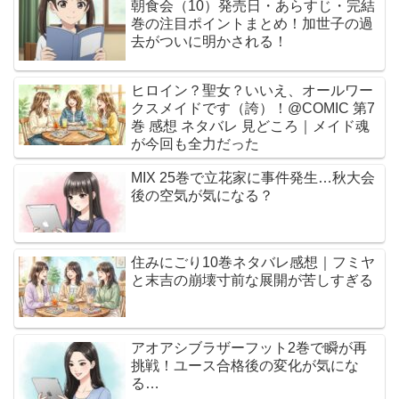
朝食会（10）発売日・あらすじ・完結
巻の注目ポイントまとめ！加世子の過
去がついに明かされる！
ヒロイン？聖女？いいえ、オールワー
クスメイドです（誇）！@COMIC 第7
巻 感想 ネタバレ 見どころ｜メイド魂
が今回も全力だった
MIX 25巻で立花家に事件発生…秋大会
後の空気が気になる？
住みにごり10巻ネタバレ感想｜フミヤ
と末吉の崩壊寸前な展開が苦しすぎる
アオアシブラザーフット2巻で瞬が再
挑戦！ユース合格後の変化が気にな
る…