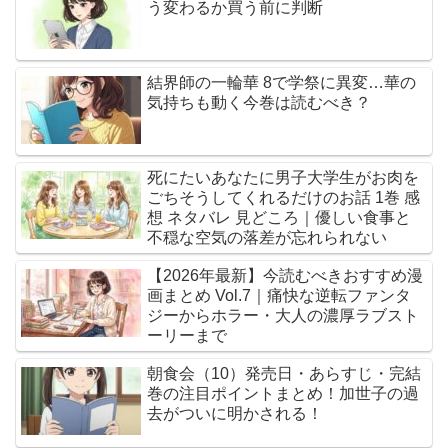
う変わるか買う前に判断
結界師の一輪華 8で学祭に異変…華の
気持ちも動く今巻は読むべき？
死にたいあなたに男子大学生がお肉を
ごちそうしてくれるだけのお話 1巻 感
想 ネタバレ 見どころ｜優しい食事と
不穏な空気の落差が忘れられない
【2026年最新】今読むべきおすすめ漫
画まとめ Vol.7｜痛快な逆転ファンタ
ジーからホラー・大人の濃厚ラブスト
ーリーまで
朝食会（10）発売日・あらすじ・完結
巻の注目ポイントまとめ！加世子の過
去がついに明かされる！