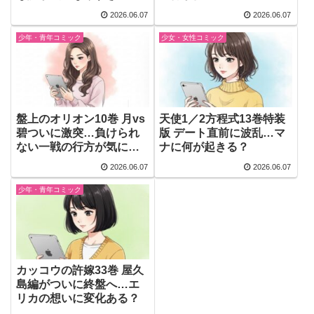
2026.06.07
2026.06.07
少年・青年コミック
少女・女性コミック
盤上のオリオン10巻 月vs
天使1／2方程式13巻特装
碧ついに激突…負けられ
版 デート直前に波乱…マ
ない一戦の行方が気にな
ナに何が起きる？
る
2026.06.07
2026.06.07
少年・青年コミック
カッコウの許嫁33巻 屋久
島編がついに終盤へ…エ
リカの想いに変化ある？