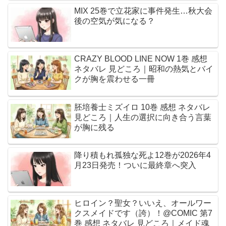
MIX 25巻で立花家に事件発生…秋大会
後の空気が気になる？
CRAZY BLOOD LINE NOW 1巻 感想
ネタバレ 見どころ｜昭和の熱気とバイ
クが胸を震わせる一冊
胚培養士ミズイロ 10巻 感想 ネタバレ
見どころ｜人生の選択に向き合う言葉
が胸に残る
降り積もれ孤独な死よ12巻が2026年4
月23日発売！ついに最終章へ突入
ヒロイン？聖女？いいえ、オールワー
クスメイドです（誇）！@COMIC 第7
巻 感想 ネタバレ 見どころ｜メイド魂