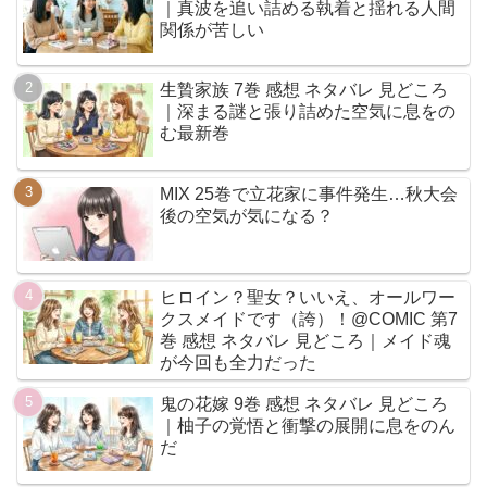
｜真波を追い詰める執着と揺れる人間
関係が苦しい
生贄家族 7巻 感想 ネタバレ 見どころ
｜深まる謎と張り詰めた空気に息をの
む最新巻
MIX 25巻で立花家に事件発生…秋大会
後の空気が気になる？
ヒロイン？聖女？いいえ、オールワー
クスメイドです（誇）！@COMIC 第7
巻 感想 ネタバレ 見どころ｜メイド魂
が今回も全力だった
鬼の花嫁 9巻 感想 ネタバレ 見どころ
｜柚子の覚悟と衝撃の展開に息をのん
だ