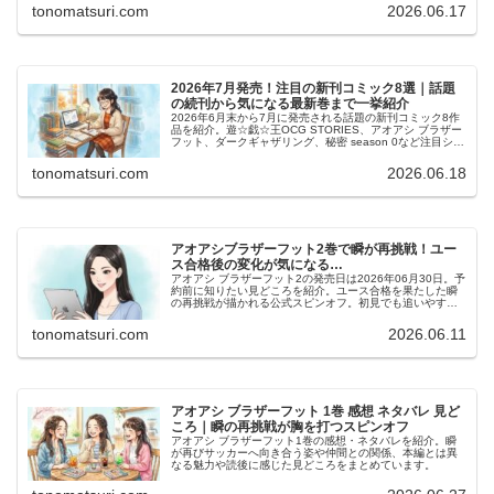
tonomatsuri.com
2026.06.17
2026年7月発売！注目の新刊コミック8選｜話題
の続刊から気になる最新巻まで一挙紹介
2026年6月末から7月に発売される話題の新刊コミック8作
品を紹介。遊☆戯☆王OCG STORIES、アオアシ ブラザー
フット、ダークギャザリング、秘密 season 0など注目シリ
ーズの最新巻を掲載。物語の見どころや続きが気になるポ
イントをまとめてチェックできます。
tonomatsuri.com
2026.06.18
アオアシブラザーフット2巻で瞬が再挑戦！ユー
ス合格後の変化が気になる…
アオアシ ブラザーフット2の発売日は2026年06月30日。予
約前に知りたい見どころを紹介。ユース合格を果たした瞬
の再挑戦が描かれる公式スピンオフ。初見でも追いやすい
作品か解説。
tonomatsuri.com
2026.06.11
アオアシ ブラザーフット 1巻 感想 ネタバレ 見ど
ころ｜瞬の再挑戦が胸を打つスピンオフ
アオアシ ブラザーフット1巻の感想・ネタバレを紹介。瞬
が再びサッカーへ向き合う姿や仲間との関係、本編とは異
なる魅力や読後に感じた見どころをまとめています。