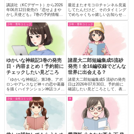
だよ♡
講談社（KCデザート）から2026
最近またオモコロチャンネル見返
年06月12日発売の『恋せよまや
してたんだけど、そのタイミング
かし天使ども』7巻の予約情報を
でめちゃくちゃ嬉しいお知らせ見
網羅！前巻で遂に恋人同士になっ
つけちゃった。あの『Quick
たおとぎと一刻。見た目は完璧な
Japan』が、オモコロチャンネル
少年・青年コミック
少年・青年コミック
のに恋愛には超不器用な二人の、
をまるごと特集した完全読本を出
交際後に始まる初々しい関係の変
すんだって！しかも内容がガチで
化や胸キュンな見どころを徹底解
濃いの。いつもふざけてる...
説。
ゆかいな神統記3巻の発売
諸星大二郎短編集成5流砂
日・内容まとめ！予約前に
発売！全16編収録でどんな
チェックしたい見どころ
世界に出会える？
「ゆかいな神統記」第3巻。アポ
諸星大二郎短編集成5 流砂の発売
ロンやアレスなど神々の恋や葛藤
日は2026年07月30日。予約前に
を描くハイテンション神話コメデ
確認したい見どころとして、表題
ィ。
作「流砂」や中編「ミノスの牡
牛」を含む全16編収録の魅力を
少女・女性コミック
本
紹介。解説