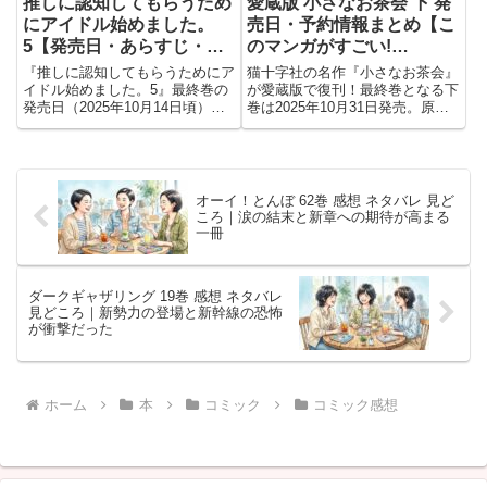
推しに認知してもらうため
愛蔵版 小さなお茶会 下 発
にアイドル始めました。
売日・予約情報まとめ【こ
5【発売日・あらすじ・予
のマンガがすごい!
約情報まとめ】
comics】
『推しに認知してもらうためにア
猫十字社の名作『小さなお茶会』
イドル始めました。5』最終巻の
が愛蔵版で復刊！最終巻となる下
発売日（2025年10月14日頃）、
巻は2025年10月31日発売。原画
第21～25話収録や女装潜入・正
ギャラリーや書き下ろしエッセイ
体判明のクライマックス要点を整
を収録した永久保存版。
理。両片想い決着と予約情報を掲
載。
オーイ！とんぼ 62巻 感想 ネタバレ 見ど
ころ｜涙の結末と新章への期待が高まる
一冊
ダークギャザリング 19巻 感想 ネタバレ
見どころ｜新勢力の登場と新幹線の恐怖
が衝撃だった
ホーム
本
コミック
コミック感想