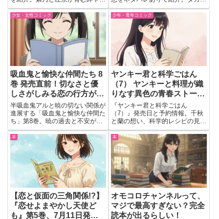
風あやかしの世界観、切なく温か
たちの学院生活やコミカルな掛け
な恋物語の魅力をまとめました。
合い、本編とは違う魅力をまとめ
少女・女性コミック
少年・青年コミック
ています。
吸血鬼と愉快な仲間たち 8
ヤンキー君と科学ごはん
巻 発売直前！切なさと優
（7） ヤンキーと料理が織
しさがしみる恋の行方が気
りなす異色の青春ストーリ
になりすぎる🦇💔
ー最新巻！
半吸血鬼アルと暁の切ない関係が
『ヤンキー君と科学ごはん
進展する「吸血鬼と愉快な仲間た
（7）』発売日と予約情報。千秋
ち」第8巻。暁の過去と不安が明
と蘭の想い、科学的レシピの見ど
かされ、物語は新たな局面へ。
ころを紹介。部活青春と実用的な
料理知識が光る最新巻。
本
本
【恋と仮面の三角関係!?】
オモコロチャンネルって、
『恋せよまやかし天使ど
マジで最高すぎない？完全
も』第5巻、7月11日発売
読本が出るらしい！