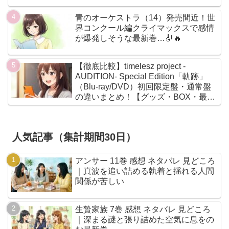
青のオーケストラ（14）発売間近！世
界コンクール編クライマックスで感情
が爆発しそうな最新巻…🎻🔥
【徹底比較】timelesz project -
AUDITION- Special Edition「軌跡」
（Blu-ray/DVD）初回限定盤・通常盤
の違いまとめ！【グッズ・BOX・最安
値】
人気記事（集計期間30日）
アンサー 11巻 感想 ネタバレ 見どころ
｜真波を追い詰める執着と揺れる人間
関係が苦しい
生贄家族 7巻 感想 ネタバレ 見どころ
｜深まる謎と張り詰めた空気に息をの