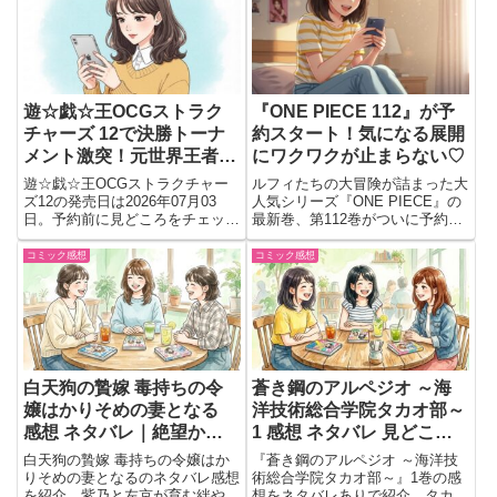
遊☆戯☆王OCGストラク
『ONE PIECE 112』が予
チャーズ 12で決勝トーナ
約スタート！気になる展開
メント激突！元世界王者と
にワクワクが止まらない♡
の勝負はどうなる？
遊☆戯☆王OCGストラクチャー
ルフィたちの大冒険が詰まった大
ズ12の発売日は2026年07月03
人気シリーズ『ONE PIECE』の
日。予約前に見どころをチェッ
最新巻、第112巻がついに予約開
ク。決勝トーナメントや元世界王
始されたよ！発売日は2025年7月
者との対戦など大会編の重要な展
4日。今回も絶対に見逃せない展
コミック感想
コミック感想
開を紹介。
開が待ってるみたいで、ファンな
ら心の準備をしておいたほうがい
いかも…!? エル...
白天狗の贄嫁 毒持ちの令
蒼き鋼のアルペジオ ～海
嬢はかりそめの妻となる
洋技術総合学院タカオ部～
感想 ネタバレ｜絶望から
1 感想 ネタバレ 見どころ
始まる和風あやかし婚姻譚
｜タカオたちのゆるくて賑
白天狗の贄嫁 毒持ちの令嬢はか
『蒼き鋼のアルペジオ ～海洋技
に心を奪われる
やかな学院生活
りそめの妻となるのネタバレ感想
術総合学院タカオ部～』1巻の感
を紹介。紫乃と左京が育む絆や和
想をネタバレありで紹介。タカオ