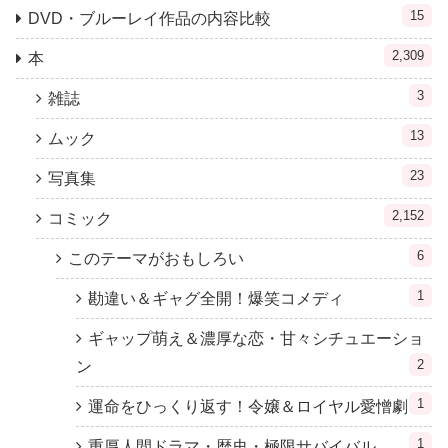
15
DVD・ブルーレイ作品の内容比較
2,309
本
3
雑誌
13
ムック
23
写真集
2,152
コミック
6
このテーマがおもしろい
1
勘違い＆ギャグ全開！爆笑コメディ
ギャップ萌え＆濃厚な恋・甘々シチュエーショ
2
ン
1
運命をひっくり返す！令嬢＆ロイヤル愛憎劇
1
重厚人間ドラマ・歴史・極限サバイバル