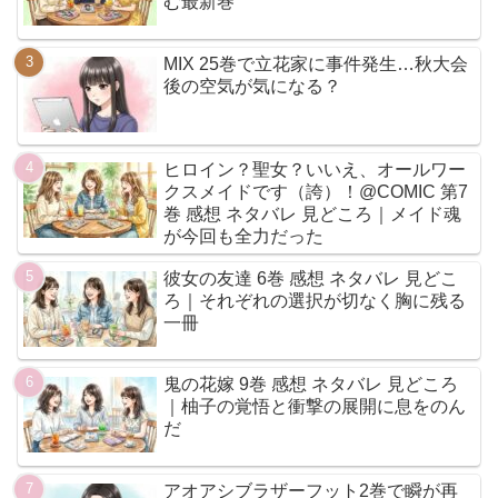
む最新巻
MIX 25巻で立花家に事件発生…秋大会
後の空気が気になる？
ヒロイン？聖女？いいえ、オールワー
クスメイドです（誇）！@COMIC 第7
巻 感想 ネタバレ 見どころ｜メイド魂
が今回も全力だった
彼女の友達 6巻 感想 ネタバレ 見どこ
ろ｜それぞれの選択が切なく胸に残る
一冊
鬼の花嫁 9巻 感想 ネタバレ 見どころ
｜柚子の覚悟と衝撃の展開に息をのん
だ
アオアシブラザーフット2巻で瞬が再