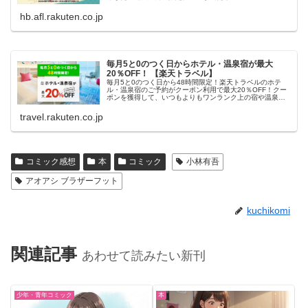
hb.afl.rakuten.co.jp
毎月5と0のつく日からホテル・温泉宿が最大
20％OFF！ 【楽天トラベル】
毎月5と0のつく日から48時間限定！楽天トラベルのホテ
ル・温泉宿のご予約がクーポン利用で最大20％OFF！クー
ポンを獲得して、いつもよりもワンランク上の宿や温泉宿
におトクに泊まろう！
travel.rakuten.co.jp
コミック感想
本
コミック
小林有吾
アオアシ ブラザーフット
kuchikomi
関連記事
あわせて読みたい新刊
少年・青年コミック
本