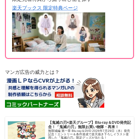
楽天ブックス 限定特典ページ
マンガ広告の威力とは？
【鬼滅の刃×楽天グループ】Blu-ray＆DVD発売記
念！「鬼滅の刃」無限お買い物隊・再来！
無限城編 第一章 Blu-ray＆DVD 2026年7月29日（水）発売
記念！エントリー＆条件達成で楽天描き下ろしイラスト使
用した『鬼滅の刃』限定グッズが当たる！