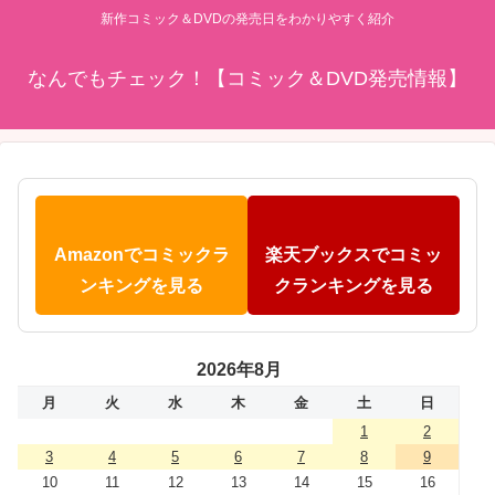
新作コミック＆DVDの発売日をわかりやすく紹介
なんでもチェック！【コミック＆DVD発売情報】
Amazonでコミックラ
楽天ブックスでコミッ
ンキングを見る
クランキングを見る
2026年8月
月
火
水
木
金
土
日
1
2
3
4
5
6
7
8
9
10
11
12
13
14
15
16