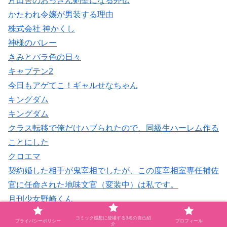
片田舎のおっさん剣聖になる外伝
かたわれ令嬢が男装する理由
株式会社 神かくし
神様のバレー
きみとバラ色の日々
キャプテン2
今日もアゲてこ！ギャルせなちゃん
キングダム
キングダム
クラス転移で俺だけハブられたので、同級生ハーレム作る
ことにした
クロエマ
契約婚した相手が鬼宰相でしたが、この度宰相室専任補佐
官に任命された地味文官（変装中）は私です。
月刊少女野崎くん
恋知らずの神様に捧ぐ
コミック感想に登場する3名の自己紹
プライバシーポリシー
プロフィール
介