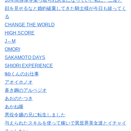
10年間身体を乗っ取られ悪女になっていた私に、二度と
顔を見せるなと婚約破棄してきた騎士様が今日も縋ってく
る
CHANGE THE WORLD
HIGH SCORE
J⇔M
OMORI
SAKAMOTO DAYS
SHIORI EXPERIENCE
tkbくんのお仕事
アオイホノオ
蒼き鋼のアルペジオ
あおのたつき
あかね噺
悪役令嬢の兄に転生しました
与えられたスキルを使って稼いで異世界美女達とイチャイ