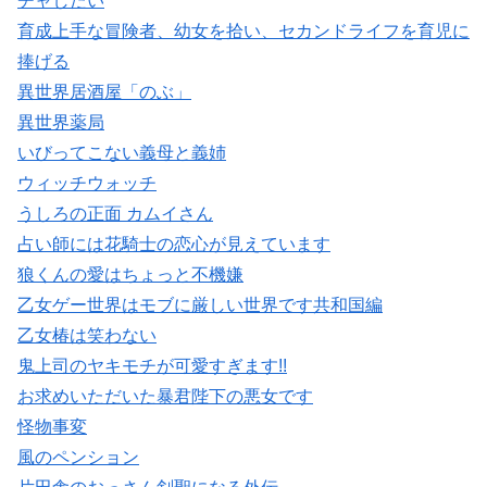
チャしたい
育成上手な冒険者、幼女を拾い、セカンドライフを育児に
捧げる
異世界居酒屋「のぶ」
異世界薬局
いびってこない義母と義姉
ウィッチウォッチ
うしろの正面 カムイさん
占い師には花騎士の恋心が見えています
狼くんの愛はちょっと不機嫌
乙女ゲー世界はモブに厳しい世界です共和国編
乙女椿は笑わない
鬼上司のヤキモチが可愛すぎます!!
お求めいただいた暴君陛下の悪女です
怪物事変
風のペンション