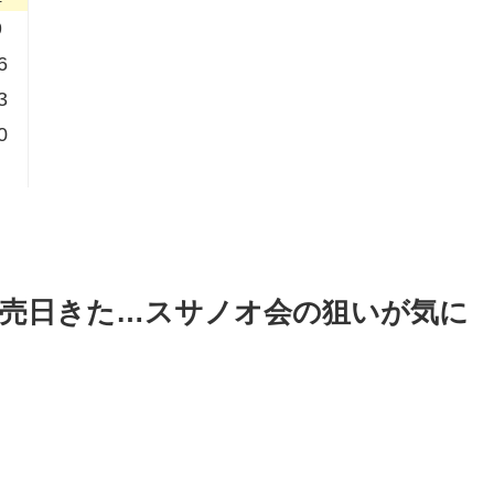
9
6
3
0
発売日きた…スサノオ会の狙いが気に