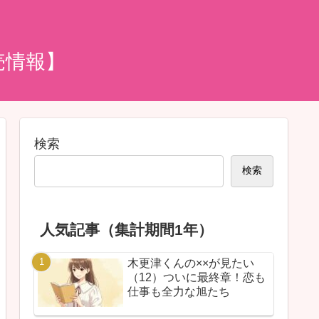
売情報】
検索
検索
人気記事（集計期間1年）
木更津くんの××が見たい
（12）ついに最終章！恋も
仕事も全力な旭たち