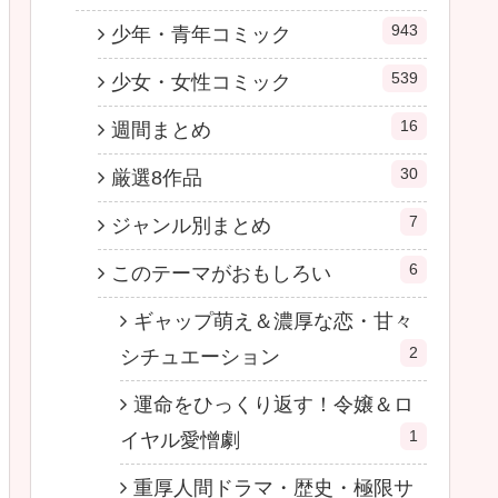
943
少年・青年コミック
539
少女・女性コミック
16
週間まとめ
30
厳選8作品
7
ジャンル別まとめ
6
このテーマがおもしろい
ギャップ萌え＆濃厚な恋・甘々
2
シチュエーション
運命をひっくり返す！令嬢＆ロ
1
イヤル愛憎劇
重厚人間ドラマ・歴史・極限サ