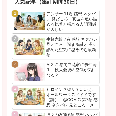
人気記事（集計期間30日）
アンサー 11巻 感想 ネタバ
レ 見どころ｜真波を追い詰
める執着と揺れる人間関係
が苦しい
生贄家族 7巻 感想 ネタバレ
見どころ｜深まる謎と張り
詰めた空気に息をのむ最新
巻
MIX 25巻で立花家に事件発
生…秋大会後の空気が気に
なる？
ヒロイン？聖女？いいえ、
オールワークスメイドです
（誇）！@COMIC 第7巻 感
想 ネタバレ 見どころ｜メイ
ド魂が今回も全力だった
彼女の友達 6巻 感想 ネタバ