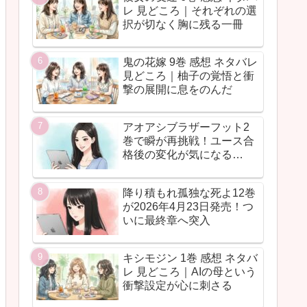
レ 見どころ｜それぞれの選
択が切なく胸に残る一冊
鬼の花嫁 9巻 感想 ネタバレ
見どころ｜柚子の覚悟と衝
撃の展開に息をのんだ
アオアシブラザーフット2
巻で瞬が再挑戦！ユース合
格後の変化が気になる…
降り積もれ孤独な死よ12巻
が2026年4月23日発売！つ
いに最終章へ突入
キシモジン 1巻 感想 ネタバ
レ 見どころ｜AIの母という
衝撃設定が心に刺さる