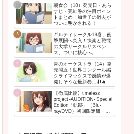
朝食会（10）発売日・あら
すじ・完結巻の注目ポイン
トまとめ！加世子の過去が
ついに明かされる！
ギルティサークル18巻、衝
撃展開へ突入！快楽と戦慄
の大学サークルサスペン
ス、ついに核心へ。
青のオーケストラ（14）発
売間近！世界コンクール編
クライマックスで感情が爆
発しそうな最新巻…🎻🔥
【徹底比較】timelesz
project -AUDITION- Special
Edition「軌跡」（Blu-
ray/DVD）初回限定盤・通
常盤の違いまとめ！【グッ
ズ・BOX・最安値】