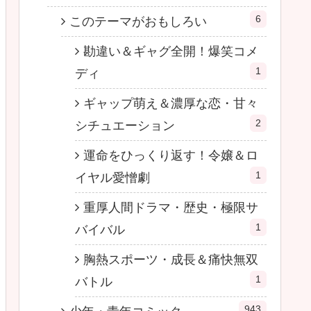
6
このテーマがおもしろい
勘違い＆ギャグ全開！爆笑コメ
1
ディ
ギャップ萌え＆濃厚な恋・甘々
2
シチュエーション
運命をひっくり返す！令嬢＆ロ
1
イヤル愛憎劇
重厚人間ドラマ・歴史・極限サ
1
バイバル
胸熱スポーツ・成長＆痛快無双
1
バトル
943