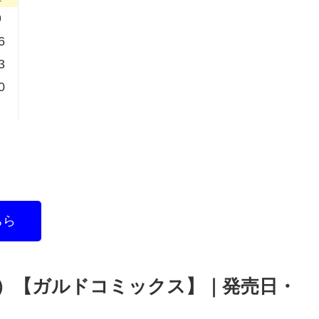
9
6
3
0
ちら
4）【ガルドコミックス】｜発売日・