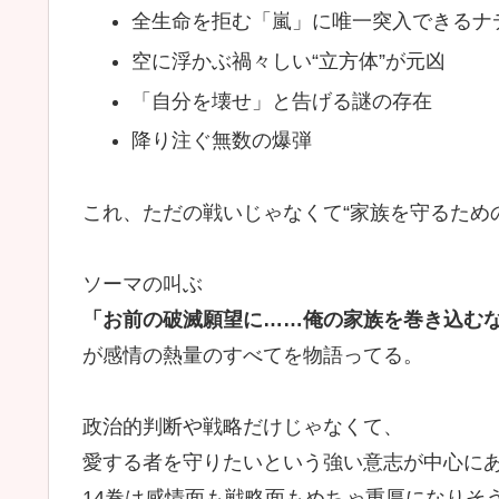
全生命を拒む「嵐」に唯一突入できるナ
空に浮かぶ禍々しい“立方体”が元凶
「自分を壊せ」と告げる謎の存在
降り注ぐ無数の爆弾
これ、ただの戦いじゃなくて“家族を守るため
ソーマの叫ぶ
「お前の破滅願望に……俺の家族を巻き込むな!
が感情の熱量のすべてを物語ってる。
政治的判断や戦略だけじゃなくて、
愛する者を守りたいという強い意志が中心に
14巻は感情面も戦略面もめちゃ重厚になりそ