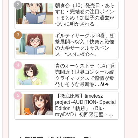
朝食会（10）発売日・あら
すじ・完結巻の注目ポイン
トまとめ！加世子の過去が
ついに明かされる！
ギルティサークル18巻、衝
撃展開へ突入！快楽と戦慄
の大学サークルサスペン
ス、ついに核心へ。
青のオーケストラ（14）発
売間近！世界コンクール編
クライマックスで感情が爆
発しそうな最新巻…🎻🔥
【徹底比較】timelesz
project -AUDITION- Special
Edition「軌跡」（Blu-
ray/DVD）初回限定盤・通
常盤の違いまとめ！【グッ
ズ・BOX・最安値】