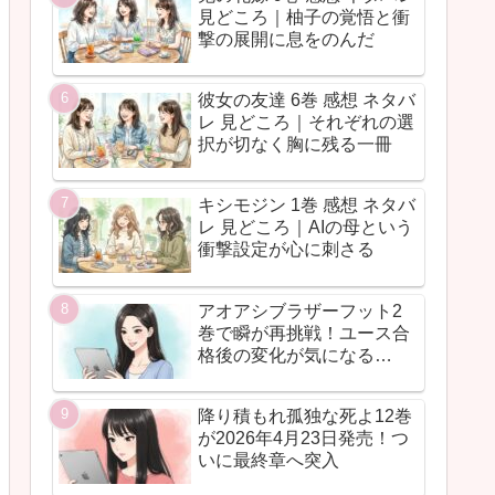
見どころ｜柚子の覚悟と衝
撃の展開に息をのんだ
彼女の友達 6巻 感想 ネタバ
レ 見どころ｜それぞれの選
択が切なく胸に残る一冊
キシモジン 1巻 感想 ネタバ
レ 見どころ｜AIの母という
衝撃設定が心に刺さる
アオアシブラザーフット2
巻で瞬が再挑戦！ユース合
格後の変化が気になる…
降り積もれ孤独な死よ12巻
が2026年4月23日発売！つ
いに最終章へ突入