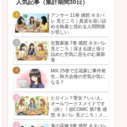
人気記事（集計期間30日）
アンサー 11巻 感想 ネタバ
レ 見どころ｜真波を追い詰
める執着と揺れる人間関係
が苦しい
生贄家族 7巻 感想 ネタバレ
見どころ｜深まる謎と張り
詰めた空気に息をのむ最新
巻
MIX 25巻で立花家に事件発
生…秋大会後の空気が気に
なる？
ヒロイン？聖女？いいえ、
オールワークスメイドです
（誇）！@COMIC 第7巻 感
想 ネタバレ 見どころ｜メイ
ド魂が今回も全力だった
鬼の花嫁 9巻 感想 ネタバレ