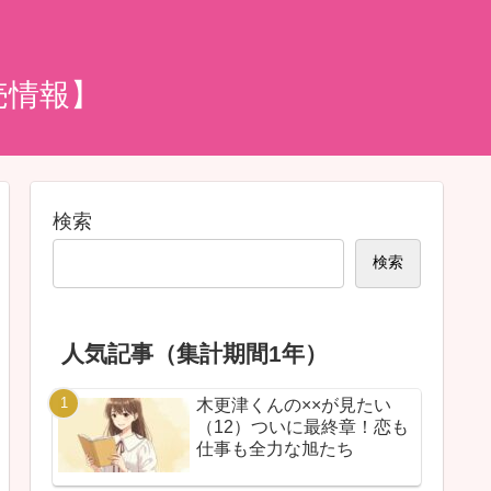
売情報】
検索
検索
人気記事（集計期間1年）
木更津くんの××が見たい
（12）ついに最終章！恋も
仕事も全力な旭たち