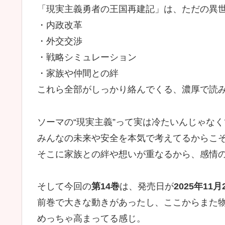
「現実主義勇者の王国再建記」は、ただの異
・内政改革
・外交交渉
・戦略シミュレーション
・家族や仲間との絆
これら全部がしっかり絡んでくる、濃厚で読
ソーマの“現実主義”って実は冷たいんじゃなく
みんなの未来や安全を本気で考えてるからこ
そこに家族との絆や想いが重なるから、感情
そして今回の
第14巻
は、発売日が
2025年11月
前巻で大きな動きがあったし、ここからまた
めっちゃ高まってる感じ。