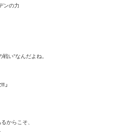
デンの力
の戦い”なんだよね。
!」
あるからこそ、
う。