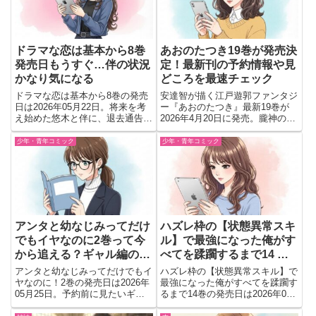
ドラマな恋は基本から8巻
あおのたつき19巻が発売決
発売日もうすぐ…伴の状況
定！最新刊の予約情報や見
かなり気になる
どころを最速チェック
ドラマな恋は基本から8巻の発売
安達智が描く江戸遊郭ファンタジ
日は2026年05月22日。将来を考
ー『あおのたつき』最新19巻が
え始めた悠木と伴に、退去通告や
2026年4月20日に発売。朧神の豹
心身の限界が重なる展開が見どこ
変に困惑する怒丸と、窮地に現れ
ろ。予約前に読む価値を判断した
る「あの男」とは？美しい筆致で
少年・青年コミック
少年・青年コミック
い人向けに紹介。
綴られる魂の浄化物語、最新刊の
予約情報や気になる展開をまとめ
てご紹介します。
アンタと幼なじみってだけ
ハズレ枠の【状態異常スキ
でもイヤなのに2巻って今
ル】で最強になった俺がす
から追える？ギャル編の見
べてを蹂躙するまで14 最
どころ整理
果ての国へ到達…灯河の決
アンタと幼なじみってだけでもイ
ハズレ枠の【状態異常スキル】で
意が気になる最新巻
ヤなのに！2巻の発売日は2026年
最強になった俺がすべてを蹂躙す
05月25日。予約前に見たいギャ
るまで14巻の発売日は2026年06
ルヒロインの関係変化や喫茶店バ
月08日。予約前に知りたい見ど