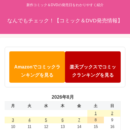
新作コミック＆DVDの発売日をわかりやすく紹介
なんでもチェック！【コミック＆DVD発売情報】
Amazonでコミックラ
楽天ブックスでコミッ
ンキングを見る
クランキングを見る
2026年8月
月
火
水
木
金
土
日
1
2
3
4
5
6
7
8
9
10
11
12
13
14
15
16