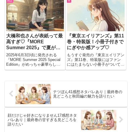
イト編の魅力をわかりやすく紹介
ころや最果ての国到達、禁呪を巡
雑誌
本
る新たな動きに注目。読む価値を
判断したい人向けに紹介
大橋和也さんが表紙って最
『東京エイリアンズ』第11
高すぎ♡『MORE
巻・特装版！小冊子付きで
Summer 2025』で夏がも
にぎやか感アップ♡
っと楽しみになるかも！
2025年6月3日頃に発売される
もうすぐ発売の『東京エイリアン
『MORE Summer 2025 Special
ズ』第11巻、特装版にはファン
Edition』がめっちゃ豪華らしい
にはたまらない小冊子がついてく
よ！表紙には、なにわ男子の大橋
るよ！発売日は2025年7月26日
和也さんが登場するって聞いて、
で、すでに予約はOKみたい。い
それだけでテンション上がっちゃ
つもストーリーの緊迫感がすごい
った♡ しかも、timeles...
この作品だけど、今回はちょっと
息抜き（？）っぽい、にぎや...
テツぼん41感想ネタバレあり｜最終巻の
見どころと秋田編の魅力を語りたい
顔だけじゃ好きになりません17感想ネタ
バレあり｜最終巻の甘すぎる見どころを
語りたい