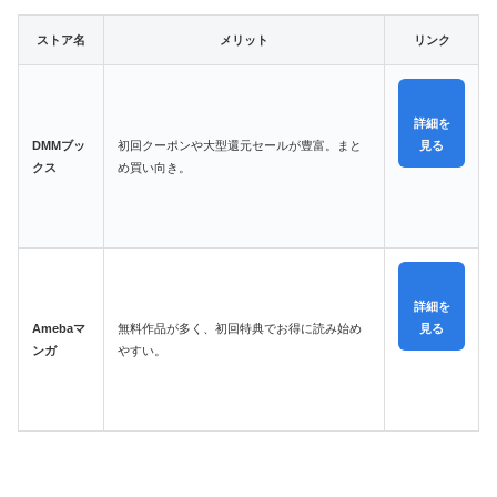
ストア名
メリット
リンク
詳細を
DMMブッ
初回クーポンや大型還元セールが豊富。まと
見る
クス
め買い向き。
詳細を
Amebaマ
無料作品が多く、初回特典でお得に読み始め
見る
ンガ
やすい。