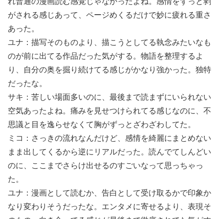
れ普通の漫画読む感覚じゃなかったよね。感情をずっと剥
がされる感じあって、ページめくるだけで妙に疲れる重さ
あった。
ユナ：描写そのものより、描こうとしてる執念みたいなも
のが前に出てる作品だった気がする。物語を整理するよ
り、自分の奥を掘り続けてる感じがかなり強かった。独特
だったな。
サキ：苦しい場面多いのに、最後まで読まずにいられない
空気あったよね。痛みを見せつけられてる感じなのに、不
思議と目を逸らせなくて胸がずっとざわざわしてた。
ミコ：さっきの流れなんだけど、感情を綺麗にまとめない
まま出してくるから逆にリアルだった。読んでてしんどい
のに、ここまでさらけ出せるのすごいなって思っちゃっ
た。
ユナ：漫画として読むか、告白として受け取るかで印象か
なり変わりそうだったな。エンタメに寄せるより、表現そ