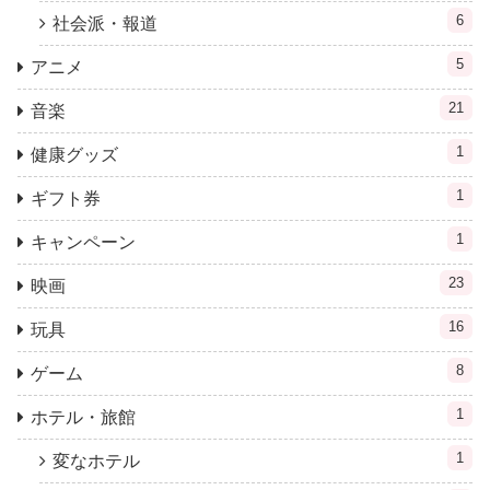
6
社会派・報道
5
アニメ
21
音楽
1
健康グッズ
1
ギフト券
1
キャンペーン
23
映画
16
玩具
8
ゲーム
1
ホテル・旅館
1
変なホテル