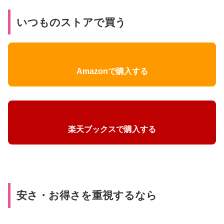
いつものストアで買う
Amazonで購入する
楽天ブックスで購入する
安さ・お得さを重視するなら