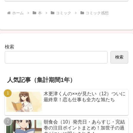
ホーム
本
コミック
コミック感想
検索
検索
人気記事（集計期間1年）
木更津くんの××が見たい（12）ついに
最終章！恋も仕事も全力な旭たち
朝食会（10）発売日・あらすじ・完結
巻の注目ポイントまとめ！加世子の過