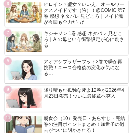
ヒロイン？聖女？いいえ、オールワー
クスメイドです（誇）！@COMIC 第7
巻 感想 ネタバレ 見どころ｜メイド魂
が今回も全力だった
キシモジン 1巻 感想 ネタバレ 見どこ
ろ｜AIの母という衝撃設定が心に刺さ
る
アオアシブラザーフット2巻で瞬が再
挑戦！ユース合格後の変化が気にな
る…
降り積もれ孤独な死よ12巻が2026年4
月23日発売！ついに最終章へ突入
朝食会（10）発売日・あらすじ・完結
巻の注目ポイントまとめ！加世子の過
去がついに明かされる！