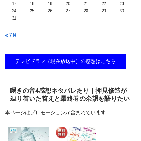
17
18
19
20
21
22
23
24
25
26
27
28
29
30
31
« 7月
テレビドラマ（現在放送中）の感想はこちら
瞬きの音4感想ネタバレあり｜押見修造が
辿り着いた答えと最終巻の余韻を語りたい
本ページはプロモーションが含まれています