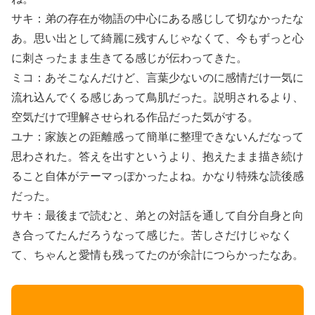
サキ：弟の存在が物語の中心にある感じして切なかったな
あ。思い出として綺麗に残すんじゃなくて、今もずっと心
に刺さったまま生きてる感じが伝わってきた。
ミコ：あそこなんだけど、言葉少ないのに感情だけ一気に
流れ込んでくる感じあって鳥肌だった。説明されるより、
空気だけで理解させられる作品だった気がする。
ユナ：家族との距離感って簡単に整理できないんだなって
思わされた。答えを出すというより、抱えたまま描き続け
ること自体がテーマっぽかったよね。かなり特殊な読後感
だった。
サキ：最後まで読むと、弟との対話を通して自分自身と向
き合ってたんだろうなって感じた。苦しさだけじゃなく
て、ちゃんと愛情も残ってたのが余計につらかったなあ。