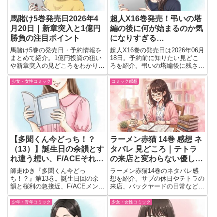
馬賭け5巻発売日2026年4
超人X16巻発売！弔いの塔
月20日｜新章突入と1億円
編の後に何が始まるのか気
勝負の注目ポイント
になりすぎる…
馬賭け5巻の発売日・予約情報を
超人X16巻の発売日は2026年06月
まとめて紹介。1億円投資の狙い
18日。予約前に知りたい見どこ
や新章突入の見どころをわかりや
ろを紹介。弔いの塔編後に残され
すく解説。途中から読む価値もチ
た超人たちの異変や不穏な伏線が
ェックできる内容。
気になる最新刊をチェック。
少女・女性コミック
コミック感想
【多聞くん今どっち！？
ラーメン赤猫 14巻 感想 ネ
（13）】誕生日の余韻とす
タバレ 見どころ｜テトラ
れ違う想い、F/ACEそれぞ
の来店と変わらない優しい
れの物語も進む注目巻
日常に癒やされる
師走ゆき『多聞くん今どっ
ラーメン赤猫14巻のネタバレ感
ち！？』第13巻。誕生日回の余
想を紹介。サブの休日やテトラの
韻と桜利の急接近、F/ACEメンバ
来店、バックヤードの日常など、
ーの日常も満載で恋模様が大きく
笑顔になれる見どころを読後の気
動く。
持ちそのままにまとめました。
少年・青年コミック
少女・女性コミック