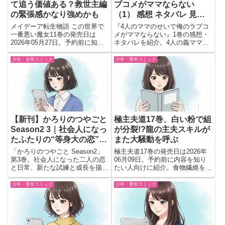
て追う価値ある？救世主編
ブコメがママならない
の緊張感かなり強めかも
（1） 感想 ネタバレ 見ど
ころ｜4人の義ママに振り
メイデーア転生物語 この世界で
『4人のママのせいで俺のラブコ
回されるドタバタラブコメ
一番悪い魔女11巻の発売日は
メがママならない』1巻の感想・
2026年05月27日。予約前に知り
ネタバレを紹介。4人の義ママと
が開幕
たい見どころや魔法学校崩壊危
巧が繰り広げる賑やかなラブコメ
機、“救世主”アイリの動向を紹介
の見どころや魅力をまとめていま
少女・女性コミック
少年・青年コミック
す。
【新刊】かろりのつやごと
極主夫道17巻、白い粉で組
Season2 3｜社会人になっ
が分裂!?龍の主夫スキルが
たふたりの“等身大の恋”が
また大騒動を呼ぶ
続く最新巻
「かろりのつやごと Season2」
極主夫道17巻の発売日は2026年
第3巻。社会人になった二人の恋
06月09日。予約前に内容を知り
と日常、新たな試練と成長を描く
たい人向けに紹介。食物繊維を巡
ピュアラブストーリー。
る勘違いからヤクザ組織が揺れる
展開や龍の主夫スキルが光る見ど
少年・青年コミック
少年・青年コミック
ころをチェック