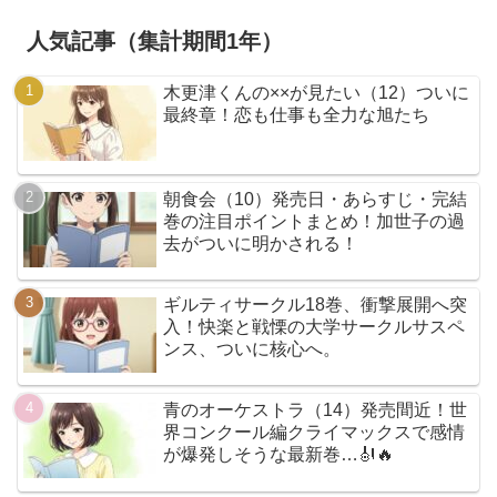
人気記事（集計期間1年）
木更津くんの××が見たい（12）ついに
最終章！恋も仕事も全力な旭たち
朝食会（10）発売日・あらすじ・完結
巻の注目ポイントまとめ！加世子の過
去がついに明かされる！
ギルティサークル18巻、衝撃展開へ突
入！快楽と戦慄の大学サークルサスペ
ンス、ついに核心へ。
青のオーケストラ（14）発売間近！世
界コンクール編クライマックスで感情
が爆発しそうな最新巻…🎻🔥