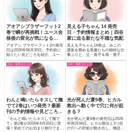
アオアシブラザーフット2
見える子ちゃん 14 発売
巻で瞬が再挑戦！ユース合
日・予約情報まとめ｜四谷
格後の変化が気になる…
家に迫る新たな不穏な気配
アオアシ ブラザーフット2の発売
見える子ちゃん14巻は、みこの
日は2026年06月30日。予約前に
護衛を務める黒服たちの独特な仕
知りたい見どころを紹介。ユース
事ぶりと、父・真守＆母・透子の
合格を果たした瞬の再挑戦が描か
微笑ましい馴れ初めを描写。その
れる公式スピンオフ。初見でも追
一方で、四谷家へじわりじわりと
少女・女性コミック
少年・青年コミック
いやすい作品か解説。
恐怖が接近——ホラーコメディの
緊張が高まる最新巻。
わんと鳴いたらキスして撫
光が死んだ夏9巻、ヒカル
でて2巻はいつ発売？最新
救出へ動く中で穴に何が起
刊の予約情報や見どころを
きる？
徹底紹介
『わんと鳴いたらキスして撫で
光が死んだ夏9巻の発売日は2026
て』第2巻が2026年4月20日に登
年06月04日。ヒカル救出と3つ目
場！初めてのお泊まり旅行でまさ
の穴への対処が動き出し、物語の