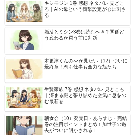
キシモジン 1巻 感想 ネタバレ 見どこ
ろ｜AIの母という衝撃設定が心に刺さ
る
婚活とミシン3巻は読むべき？関係ど
う変わるか買う前に判断
木更津くんの××が見たい（12）ついに
最終章！恋も仕事も全力な旭たち
生贄家族 7巻 感想 ネタバレ 見どころ
｜深まる謎と張り詰めた空気に息をの
む最新巻
朝食会（10）発売日・あらすじ・完結
巻の注目ポイントまとめ！加世子の過
去がついに明かされる！