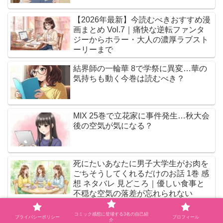
【2026年最新】今読むべきおすすめ漫
画まとめ Vol.7｜痛快な逆転ファンタ
ジーからホラー・大人の濃厚ラブスト
ーリーまで
結界師の一輪華 8で学祭に異変…華の
気持ちも動く今巻は読むべき？
MIX 25巻で立花家に事件発生…秋大会
後の空気が気になる？
死にたいあなたに男子大学生がお肉を
ごちそうしてくれるだけのお話 1巻 感
想 ネタバレ 見どころ｜優しい食事と
不穏な空気の落差が忘れられない
ザ・ファブル The third secret（3）発
コミック感想に登場する3名の自己紹
プライバシーポリシー
プロフィール
介
売目前！気になりすぎて落ち着かない