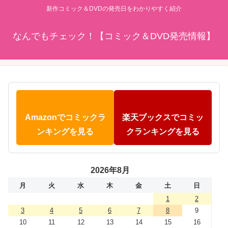
新作コミック＆DVDの発売日をわかりやすく紹介
なんでもチェック！【コミック＆DVD発売情報】
Amazonでコミックラ
楽天ブックスでコミッ
ンキングを見る
クランキングを見る
2026年8月
月
火
水
木
金
土
日
1
2
3
4
5
6
7
8
9
10
11
12
13
14
15
16