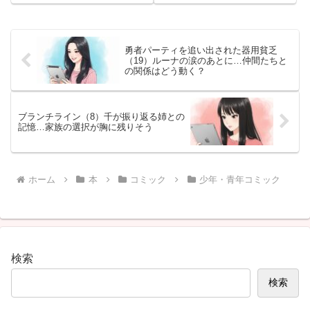
かの嫉妬＆連絡不通に！？ハヤテ
緊張感もさらに上昇。予約前に見
と碧の恋の試練が描かれる最新刊
どころや読む価値を判断したい人
の魅力を徹底紹介。初期シリーズ
向けに内容を紹介。
だから今から追いつきたい人にも
ぴったりの1冊です。
勇者パーティを追い出された器用貧乏
（19）ルーナの涙のあとに…仲間たちと
の関係はどう動く？
ブランチライン（8）千が振り返る姉との
記憶…家族の選択が胸に残りそう
ホーム
本
コミック
少年・青年コミック
検索
検索