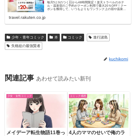
毎月5と0のつく日から48時間限定！楽天トラベルのホテ
ル・温泉宿のご予約がクーポン利用で最大20％OFF！クー
ポンを獲得して、いつもよりもワンランク上の宿や温泉宿
におトクに泊まろう！
travel.rakuten.co.jp
少年・青年コミック
本
コミック
進行諸島
失格紋の最強賢者
kuchikomi
関連記事
あわせて読みたい新刊
少女・女性コミック
コミック感想
メイデーア転生物語11巻っ
4人のママのせいで俺のラ