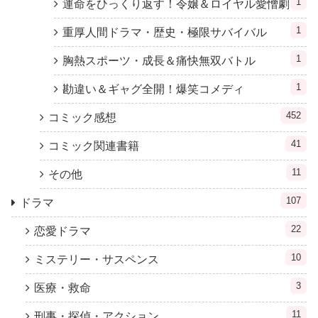
1
運命をひっくり返す！令嬢＆ロイヤル愛憎劇
1
重厚人間ドラマ・歴史・極限サバイバル
1
胸熱スポーツ・成長＆痛快無双バトル
1
勘違い＆ギャグ全開！爆笑コメディ
452
コミック感想
41
コミック関連書籍
11
その他
107
ドラマ
22
恋愛ドラマ
10
ミステリー・サスペンス
3
医療・救命
11
刑事・探偵・アクション