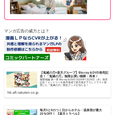
マンガ広告の威力とは？
【鬼滅の刃×楽天グループ】Blu-ray＆DVD発売記
念！「鬼滅の刃」無限お買い物隊・再来！
無限城編 第一章 Blu-ray＆DVD 2026年7月29日（水）発売
記念！エントリー＆条件達成で楽天描き下ろしイラスト使
用した『鬼滅の刃』限定グッズが当たる！
hb.afl.rakuten.co.jp
毎月5と0のつく日からホテル・温泉宿が最大
20％OFF！ 【楽天トラベル】