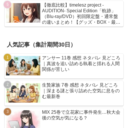
【徹底比較】timelesz project -
AUDITION- Special Edition「軌跡」
（Blu-ray/DVD）初回限定盤・通常盤
の違いまとめ！【グッズ・BOX・最安
値】
人気記事（集計期間30日）
アンサー 11巻 感想 ネタバレ 見どころ
｜真波を追い詰める執着と揺れる人間
関係が苦しい
生贄家族 7巻 感想 ネタバレ 見どころ
｜深まる謎と張り詰めた空気に息をの
む最新巻
MIX 25巻で立花家に事件発生…秋大会
後の空気が気になる？