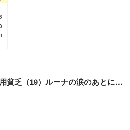
9
6
3
0
用貧乏（19）ルーナの涙のあとに…