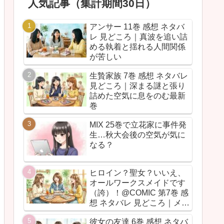
人気記事（集計期間30日）
アンサー 11巻 感想 ネタバ
レ 見どころ｜真波を追い詰
める執着と揺れる人間関係
が苦しい
生贄家族 7巻 感想 ネタバレ
見どころ｜深まる謎と張り
詰めた空気に息をのむ最新
巻
MIX 25巻で立花家に事件発
生…秋大会後の空気が気に
なる？
ヒロイン？聖女？いいえ、
オールワークスメイドです
（誇）！@COMIC 第7巻 感
想 ネタバレ 見どころ｜メイ
ド魂が今回も全力だった
彼女の友達 6巻 感想 ネタバ