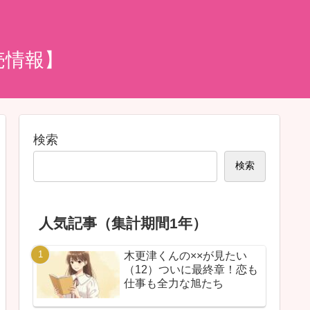
売情報】
検索
検索
人気記事（集計期間1年）
木更津くんの××が見たい
（12）ついに最終章！恋も
仕事も全力な旭たち