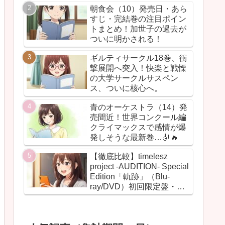
朝食会（10）発売日・あら
すじ・完結巻の注目ポイン
トまとめ！加世子の過去が
ついに明かされる！
ギルティサークル18巻、衝
撃展開へ突入！快楽と戦慄
の大学サークルサスペン
ス、ついに核心へ。
青のオーケストラ（14）発
売間近！世界コンクール編
クライマックスで感情が爆
発しそうな最新巻…🎻🔥
【徹底比較】timelesz
project -AUDITION- Special
Edition「軌跡」（Blu-
ray/DVD）初回限定盤・通
常盤の違いまとめ！【グッ
ズ・BOX・最安値】