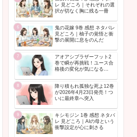
レ 見どころ｜それぞれの選
択が切なく胸に残る一冊
鬼の花嫁 9巻 感想 ネタバレ
見どころ｜柚子の覚悟と衝
撃の展開に息をのんだ
アオアシブラザーフット2
巻で瞬が再挑戦！ユース合
格後の変化が気になる…
降り積もれ孤独な死よ12巻
が2026年4月23日発売！つ
いに最終章へ突入
キシモジン 1巻 感想 ネタバ
レ 見どころ｜AIの母という
衝撃設定が心に刺さる