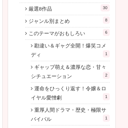
30
厳選8作品
8
ジャンル別まとめ
6
このテーマがおもしろい
勘違い＆ギャグ全開！爆笑コメ
1
ディ
ギャップ萌え＆濃厚な恋・甘々
2
シチュエーション
運命をひっくり返す！令嬢＆ロ
1
イヤル愛憎劇
重厚人間ドラマ・歴史・極限サ
1
バイバル