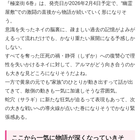
『極楽街 6巻』は、発売日が2026年2月4日予定で、“幽霊
屋敷”での激闘の直後から物語が続いていく形になりそ
う。
意識を失ったネイの脳裏に、疎ましい過去の記憶がよみが
えるって流れだけでも、かなり重たい展開になる予感しか
しない。
すべてを奪った圧死の禍・静彁（しずか）への復讐心で理
性を失いかけるネイに対して、アルマがどう向き合うのか
も大きな見どころになりそうだよね。
一方で黄泉の元でも“家族”のひとりが動き出すって話が出
てきて、敵側の動きも一気に加速しそうな雰囲気。
蛇穴（サラギ）に新たな狂気が迫るって表現もあって、次
の大きな戦いへの導火線が点いた巻になりそうでかなり緊
張感ある。
ここから一気に物語が深くなっていきそ