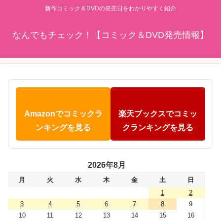
新作コミック＆DVDの発売日をわかりやすく紹介
なんでもチェック！【コミック＆DVD発売情報】
Amazonでコミックラ
楽天ブックスでコミッ
ンキングを見る
クランキングを見る
2026年8月
月
火
水
木
金
土
日
1
2
3
4
5
6
7
8
9
10
11
12
13
14
15
16