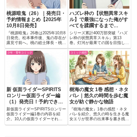
桃源暗鬼（26）｜発売日・
ハズレ枠の【状態異常スキ
予約情報まとめ【2025年
ル】で最強になった俺がす
10月8日発売】
べてを蹂躙するまで
13（ガルドコミックス）予
『桃源暗鬼』26巻は2025年10月8
シリーズ累計400万部突破『ハズ
約・発売情報まとめ
日発売。松本事件後、鬼の存在が
レ枠の状態異常スキル』第13
露見寸前へ。桃の総士隊長・桃喰
巻。灯河が最果ての国を目指し神
十兵衛の動きで物語は新局面に。
獣ニャキや勇の剣との因縁に迫
四季たちへの影響とターニングポ
る。正義と復讐の激突が描かれる
少年・青年コミック
コミック感想
イントの見所、予約先を紹介。
重要エピソード。
新 仮面ライダーSPIRITS
樹海の魔女 1巻 感想・ネタ
ロンリー仮面ライダー編
バレ｜悠久の時間を歩む魔
（1）発売日！予約できる
女が紡ぐ静かな物語
最新巻の情報まとめ
新仮面ライダーSPIRITSロンリー
『樹海の魔女』1巻の感想・ネタ
仮面ライダー編1巻の内容を紹
バレを紹介。悠久の時を生きる魔
介。10人の仮面ライダーそれぞ
女エリが世界の出来事を書き残す
れの戦いと物語の新章の魅力を解
物語や、静かな世界観、時間の流
説します。
れを感じる魅力を読後目線で語り
ます。