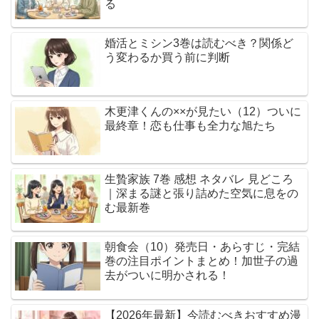
る
婚活とミシン3巻は読むべき？関係ど
う変わるか買う前に判断
木更津くんの××が見たい（12）ついに
最終章！恋も仕事も全力な旭たち
生贄家族 7巻 感想 ネタバレ 見どころ
｜深まる謎と張り詰めた空気に息をの
む最新巻
朝食会（10）発売日・あらすじ・完結
巻の注目ポイントまとめ！加世子の過
去がついに明かされる！
【2026年最新】今読むべきおすすめ漫