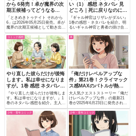
から 6発売！卓が魔界の次
い（1） 感想 ネタバレ 見
期王候補ってどうなる
どころ｜死に戻りなのに笑
の…？
えて癒やされる異色ラブコ
「ときめきトゥナイト それから
『ギャル神官はリザレがダルい』
メ
6」は2026年05月25日発売。卓が
1巻の感想・ネタバレを紹介。明
魔界の次期王候補として動き出す
るいギャル神官と勇者の掛け合
展開が注目ポイント。予約前に読
い、笑いと恋が楽しめる異色ファ
む価値を知りたい人向けに見どこ
ンタジーラブコメの魅力をまとめ
コミック感想
本
ろを解説。
ました。
やり直した彼らだけが後悔
「俺だけレベルアップな
します。私は幸せになりま
件」第21巻！クライマック
すが。1巻 感想 ネタバレ
ス感MAXのバトルが熱い
見どころ｜悪役令嬢だけ知
最新刊♡
『やり直した彼らだけが後悔しま
大人気クエストストーリー「俺だ
らないやり直しが面白い
す。私は幸せになりますが。』1
けレベルアップな件」の最新21
巻のネタバレ感想を紹介。主人公
巻が2025年6月23日に発売される
ではなく周囲だけがやり直しを知
よ！名だたるハンターたちに君主
る斬新な設定や、アンジェリーナ
の脅威が迫るなか、水篠をめぐる
少年・青年コミック
少年・青年コミック
を応援したくなる魅力を語りま
戦いはますます激化。東京上空の
す。
異変や新たなイレギュラー発生な
ど、息をのむ展開がぎっし...