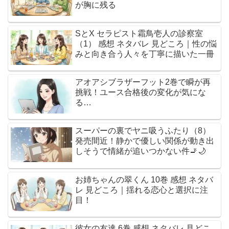
が胸に残る
SとX セラピスト霜鳥壱人の診察室
（1） 感想 ネタバレ 見どころ｜性の悩
みと向き合う人々を丁寧に描いた一冊
アオアシブラザーフット2巻で瞬が再
挑戦！ユース合格後の変化が気にな
る…
スーパーの裏でヤニ吸うふたり（8）
発売間近！静かで優しい関係が動き出
しそうで情緒が追いつかない件🚬🌙
お姉ちゃんの翠くん 10巻 感想 ネタバ
レ 見どころ｜揺れる恋心と選択に注
目！
彼女の友達 6巻 感想 ネタバレ 見どこ