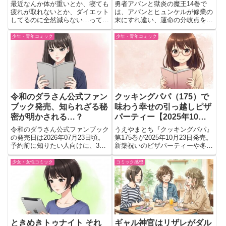
めると体が変わるってほん
｜発売日・予約・物語の注
最近なんか体が重いとか、寝ても
勇者アバンと獄炎の魔王14巻で
と？2025年6月18日発売の
目ポイント！
疲れが取れないとか、ダイエット
は、アバンとヒュンケルが修業の
してるのに全然減らない…って思
末にすれ違い、運命の分岐点を迎
本がすごいんだよ！
ってたら、この本のことを知っ
える。ベルクスとの戦いを経て描
て、めっちゃ気になっちゃった
かれる「師弟決別編」がついに開
少年・青年コミック
少年・青年コミック
の。2025年6月18日に出る『四毒
幕。
抜きのすすめ』っていう本なんだ
けど、これが今すごく話題にな...
令和のダラさん公式ファン
クッキングパパ（175）で
ブック発売、知られざる秘
味わう幸せの引っ越しピザ
密が明かされる…？
パーティー【2025年10月
23日発売】
令和のダラさん公式ファンブック
うえやまとち『クッキングパパ』
の発売日は2026年07月23日頃。
第175巻が2025年10月23日発売。
予約前に知りたい人向けに、30
新築祝いのピザパーティーや冬の
ページ超の描きおろし漫画やキャ
鍋料理など、家族の温もりとおい
ラ図録、応神町ガイドの魅力を紹
しさ満載の一冊。
少女・女性コミック
コミック感想
介。ファン必携の内容をチェッ
ク。
ときめきトゥナイト それ
ギャル神官はリザレがダル