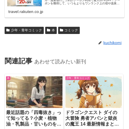
ル・温泉宿のご予約がクーポン利用で最大20％OFF！クー
ポンを獲得して、いつもよりもワンランク上の宿や温泉宿
におトクに泊まろう！
travel.rakuten.co.jp
少年・青年コミック
本
コミック
kuchikomi
関連記事
あわせて読みたい新刊
本
少年・青年コミック
最近話題の「四毒抜き」っ
ドラゴンクエスト ダイの
て知ってる？小麦・植物
大冒険 勇者アバンと獄炎
油・乳製品・甘いものをや
の魔王 14 最新情報まとめ