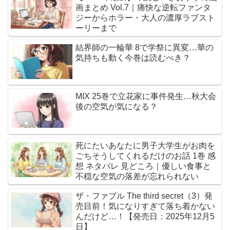
画まとめ Vol.7｜痛快な逆転ファンタ
ジーからホラー・大人の濃厚ラブスト
ーリーまで
結界師の一輪華 8で学祭に異変…華の
気持ちも動く今巻は読むべき？
MIX 25巻で立花家に事件発生…秋大会
後の空気が気になる？
死にたいあなたに男子大学生がお肉を
ごちそうしてくれるだけのお話 1巻 感
想 ネタバレ 見どころ｜優しい食事と
不穏な空気の落差が忘れられない
ザ・ファブル The third secret（3）発
売目前！気になりすぎて落ち着かない
んだけど…！【発売日：2025年12月5
日】