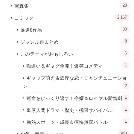
23
写真集
2,167
コミック
30
厳選8作品
8
ジャンル別まとめ
6
このテーマがおもしろい
1
勘違い＆ギャグ全開！爆笑コメディ
ギャップ萌え＆濃厚な恋・甘々シチュエーショ
2
ン
1
運命をひっくり返す！令嬢＆ロイヤル愛憎劇
1
重厚人間ドラマ・歴史・極限サバイバル
1
胸熱スポーツ・成長＆痛快無双バトル
943