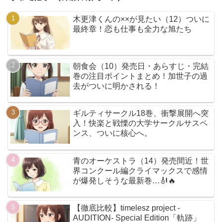
木更津くんの××が見たい（12）ついに
最終章！恋も仕事も全力な旭たち
朝食会（10）発売日・あらすじ・完結
巻の注目ポイントまとめ！加世子の過
去がついに明かされる！
ギルティサークル18巻、衝撃展開へ突
入！快楽と戦慄の大学サークルサスペ
ンス、ついに核心へ。
青のオーケストラ（14）発売間近！世
界コンクール編クライマックスで感情
が爆発しそうな最新巻…🎻🔥
【徹底比較】timelesz project -
AUDITION- Special Edition「軌跡」