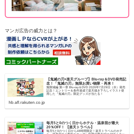
マンガ広告の威力とは？
【鬼滅の刃×楽天グループ】Blu-ray＆DVD発売記
念！「鬼滅の刃」無限お買い物隊・再来！
無限城編 第一章 Blu-ray＆DVD 2026年7月29日（水）発売
記念！エントリー＆条件達成で楽天描き下ろしイラスト使
用した『鬼滅の刃』限定グッズが当たる！
hb.afl.rakuten.co.jp
毎月5と0のつく日からホテル・温泉宿が最大
20％OFF！ 【楽天トラベル】
毎月5と0のつく日から48時間限定！楽天トラベルのホテ