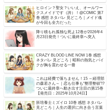
ヒロイン？聖女？いいえ、オールワー
クスメイドです（誇）！@COMIC 第7
巻 感想 ネタバレ 見どころ｜メイド魂
が今回も全力だった
降り積もれ孤独な死よ12巻が2026年4
月23日発売！ついに最終章へ突入
CRAZY BLOOD LINE NOW 1巻 感想
ネタバレ 見どころ｜昭和の熱気とバイ
クが胸を震わせる一冊
これは経費で落ちません！15 ～経理部
の森若さん～｜恋も仕事も“整理整頓”!?
ついに最終章へ動き出す注目の第15巻
【発売日：2025年10月24日】
胚培養士ミズイロ 10巻 感想 ネタバレ
見どころ｜人生の選択に向き合う言葉