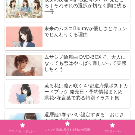
ろ｜それぞれの選択が切なく胸に残る
一冊
未来のムスコBlu-rayが優しさとキュン
でじんわりくる理由
ムサシノ輪舞曲 DVD-BOXで、大人に
なっても恋はやっぱり難しいって実感
しちゃう
薫る花は凛と咲く 47都道府県ポストカ
ードブック 発売日・予約情報まとめ｜
県花×花言葉で彩る特別イラスト集
還暦姫1巻ヤバい設定すぎる…おじさ
ん達の生活が急に変わる？
コミック感想に登場する3名の自己紹
プライバシーポリシー
プロフィール
介