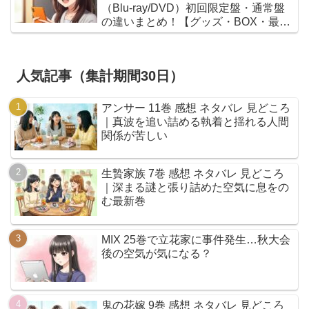
（Blu-ray/DVD）初回限定盤・通常盤
の違いまとめ！【グッズ・BOX・最安
値】
人気記事（集計期間30日）
アンサー 11巻 感想 ネタバレ 見どころ
｜真波を追い詰める執着と揺れる人間
関係が苦しい
生贄家族 7巻 感想 ネタバレ 見どころ
｜深まる謎と張り詰めた空気に息をの
む最新巻
MIX 25巻で立花家に事件発生…秋大会
後の空気が気になる？
鬼の花嫁 9巻 感想 ネタバレ 見どころ