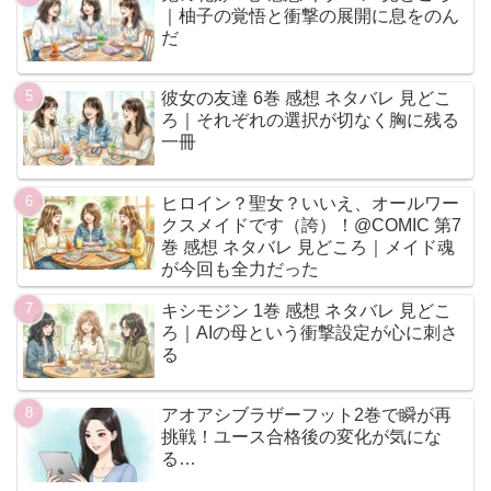
｜柚子の覚悟と衝撃の展開に息をのん
だ
彼女の友達 6巻 感想 ネタバレ 見どこ
ろ｜それぞれの選択が切なく胸に残る
一冊
ヒロイン？聖女？いいえ、オールワー
クスメイドです（誇）！@COMIC 第7
巻 感想 ネタバレ 見どころ｜メイド魂
が今回も全力だった
キシモジン 1巻 感想 ネタバレ 見どこ
ろ｜AIの母という衝撃設定が心に刺さ
る
アオアシブラザーフット2巻で瞬が再
挑戦！ユース合格後の変化が気にな
る…