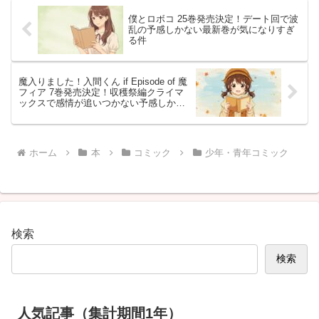
僕とロボコ 25巻発売決定！デート回で波
乱の予感しかない最新巻が気になりすぎ
る件
魔入りました！入間くん if Episode of 魔
フィア 7巻発売決定！収穫祭編クライマ
ックスで感情が追いつかない予感しかし
ない件
ホーム
本
コミック
少年・青年コミック
検索
検索
人気記事（集計期間1年）