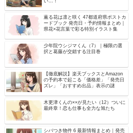
い…！
薫る花は凛と咲く 47都道府県ポストカ
ードブック 発売日・予約情報まとめ｜
県花×花言葉で彩る特別イラスト集
少年院ウシジマくん（7）｜極限の選
択と葛藤が交錯する注目巻
【徹底解説】楽天ブックスとAmazon
の予約本で起こる「価格差」「発売日
ズレ」「おすすめ出品」表示の謎
木更津くんの××が見たい（12）ついに
最終章！恋も仕事も全力な旭たち
シバつき物件 6 最新情報まとめ｜発売