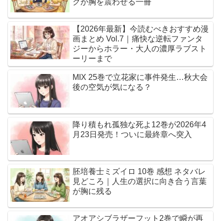
クが胸を震わせる一冊
【2026年最新】今読むべきおすすめ漫
画まとめ Vol.7｜痛快な逆転ファンタ
ジーからホラー・大人の濃厚ラブスト
ーリーまで
MIX 25巻で立花家に事件発生…秋大会
後の空気が気になる？
降り積もれ孤独な死よ12巻が2026年4
月23日発売！ついに最終章へ突入
胚培養士ミズイロ 10巻 感想 ネタバレ
見どころ｜人生の選択に向き合う言葉
が胸に残る
アオアシブラザーフット2巻で瞬が再