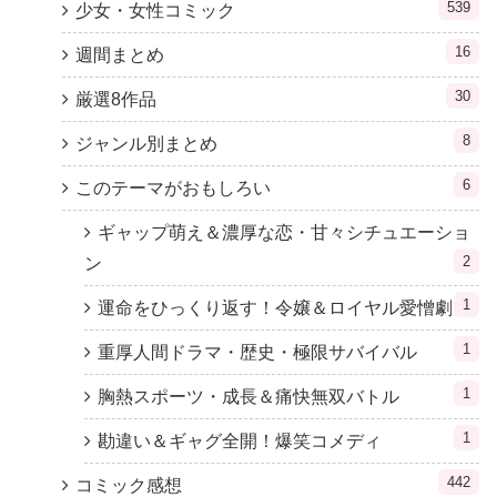
539
少女・女性コミック
16
週間まとめ
30
厳選8作品
8
ジャンル別まとめ
6
このテーマがおもしろい
ギャップ萌え＆濃厚な恋・甘々シチュエーショ
2
ン
1
運命をひっくり返す！令嬢＆ロイヤル愛憎劇
1
重厚人間ドラマ・歴史・極限サバイバル
1
胸熱スポーツ・成長＆痛快無双バトル
1
勘違い＆ギャグ全開！爆笑コメディ
442
コミック感想