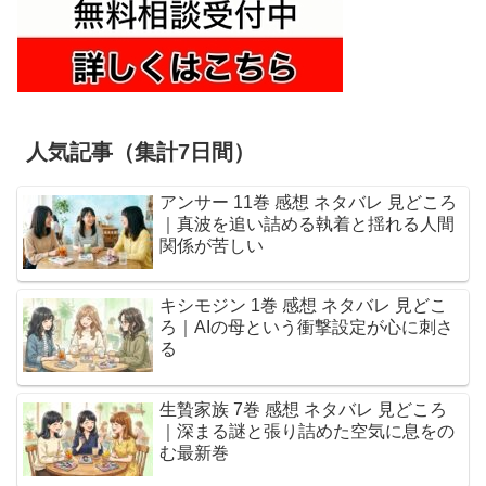
人気記事（集計7日間）
アンサー 11巻 感想 ネタバレ 見どころ
｜真波を追い詰める執着と揺れる人間
関係が苦しい
キシモジン 1巻 感想 ネタバレ 見どこ
ろ｜AIの母という衝撃設定が心に刺さ
る
生贄家族 7巻 感想 ネタバレ 見どころ
｜深まる謎と張り詰めた空気に息をの
む最新巻