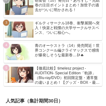
朝食会（10）発売日・あらすじ・完結
巻の注目ポイントまとめ！加世子の過
去がついに明かされる！
ギルティサークル18巻、衝撃展開へ突
入！快楽と戦慄の大学サークルサスペ
ンス、ついに核心へ。
青のオーケストラ（14）発売間近！世
界コンクール編クライマックスで感情
が爆発しそうな最新巻…🎻🔥
【徹底比較】timelesz project -
AUDITION- Special Edition「軌跡」
（Blu-ray/DVD）初回限定盤・通常盤
の違いまとめ！【グッズ・BOX・最安
値】
人気記事（集計期間30日）