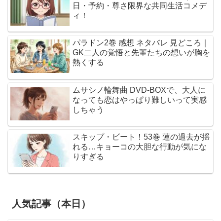
日・予約・尊さ限界な共同生活コメデ
ィ！
パラドン2巻 感想 ネタバレ 見どころ｜
GK二人の覚悟と先輩たちの想いが胸を
熱くする
ムサシノ輪舞曲 DVD-BOXで、大人に
なっても恋はやっぱり難しいって実感
しちゃう
スキップ・ビート！53巻 蓮の過去が揺
れる…キョーコの大胆な行動が気にな
りすぎる
人気記事（本日）