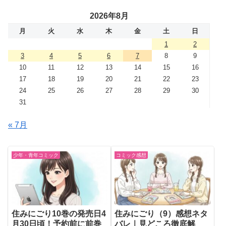
2026年8月
月
火
水
木
金
土
日
1
2
3
4
5
6
7
8
9
10
11
12
13
14
15
16
17
18
19
20
21
22
23
24
25
26
27
28
29
30
31
« 7月
少年・青年コミック
コミック感想
住みにごり10巻の発売日4
住みにごり（9）感想ネタ
月30日頃！予約前に前巻
バレ｜見どころ徹底解