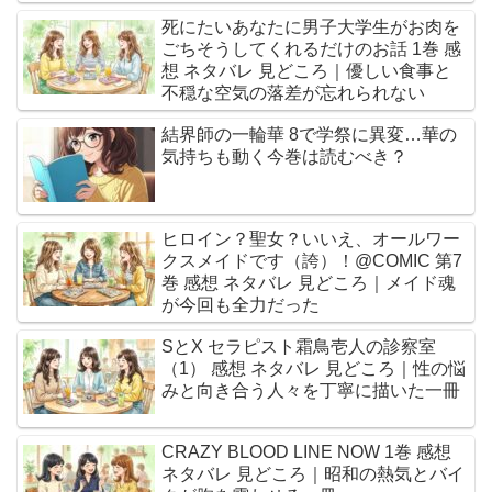
死にたいあなたに男子大学生がお肉を
ごちそうしてくれるだけのお話 1巻 感
想 ネタバレ 見どころ｜優しい食事と
不穏な空気の落差が忘れられない
結界師の一輪華 8で学祭に異変…華の
気持ちも動く今巻は読むべき？
ヒロイン？聖女？いいえ、オールワー
クスメイドです（誇）！@COMIC 第7
巻 感想 ネタバレ 見どころ｜メイド魂
が今回も全力だった
SとX セラピスト霜鳥壱人の診察室
（1） 感想 ネタバレ 見どころ｜性の悩
みと向き合う人々を丁寧に描いた一冊
CRAZY BLOOD LINE NOW 1巻 感想
ネタバレ 見どころ｜昭和の熱気とバイ