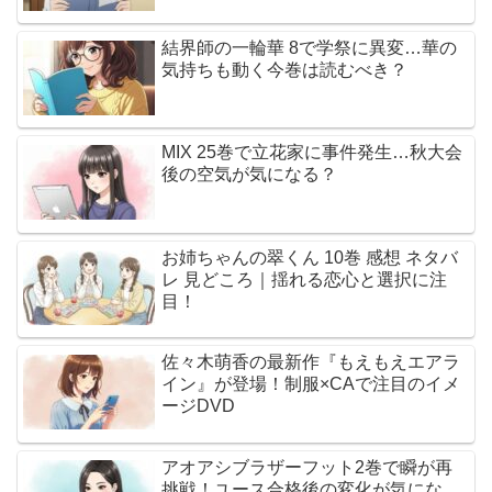
結界師の一輪華 8で学祭に異変…華の
気持ちも動く今巻は読むべき？
MIX 25巻で立花家に事件発生…秋大会
後の空気が気になる？
お姉ちゃんの翠くん 10巻 感想 ネタバ
レ 見どころ｜揺れる恋心と選択に注
目！
佐々木萌香の最新作『もえもえエアラ
イン』が登場！制服×CAで注目のイメ
ージDVD
アオアシブラザーフット2巻で瞬が再
挑戦！ユース合格後の変化が気にな