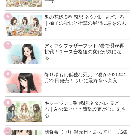
一冊
鬼の花嫁 9巻 感想 ネタバレ 見どころ
｜柚子の覚悟と衝撃の展開に息をのん
だ
アオアシブラザーフット2巻で瞬が再
挑戦！ユース合格後の変化が気にな
る…
降り積もれ孤独な死よ12巻が2026年4
月23日発売！ついに最終章へ突入
キシモジン 1巻 感想 ネタバレ 見どこ
ろ｜AIの母という衝撃設定が心に刺さ
る
朝食会（10）発売日・あらすじ・完結