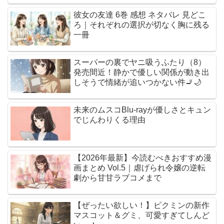
彼女の友達 6巻 感想 ネタバレ 見どこ
ろ｜それぞれの選択が切なく胸に残る
一冊
スーパーの裏でヤニ吸うふたり（8）
発売間近！静かで優しい関係が動き出
しそうで情緒が追いつかない件🚬🌙
未来のムスコBlu-rayが優しさとキュン
でじんわりくる理由
【2026年最新】今読むべきおすすめ漫
画まとめ Vol.5｜虐げられ令嬢の逆転
劇から甘甘ラブコメまで
【ぜったい欲しい！】ピクミンの新作
マスコット＆グミ、可愛すぎてしんど