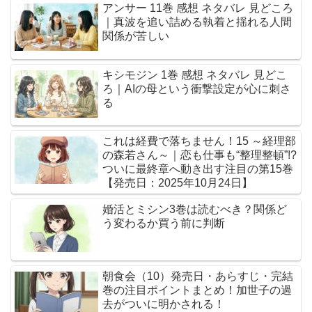
アンサー 11巻 感想 ネタバレ 見どころ
｜真波を追い詰める執着と揺れる人間
関係が苦しい
キシモジン 1巻 感想 ネタバレ 見どこ
ろ｜AIの母という衝撃設定が心に刺さ
る
これは経費で落ちません！15 ～経理部
の森若さん～｜恋も仕事も“整理整頓”!?
ついに最終章へ動き出す注目の第15巻
【発売日：2025年10月24日】
婚活とミシン3巻は読むべき？関係ど
う変わるか買う前に判断
朝食会（10）発売日・あらすじ・完結
巻の注目ポイントまとめ！加世子の過
去がついに明かされる！