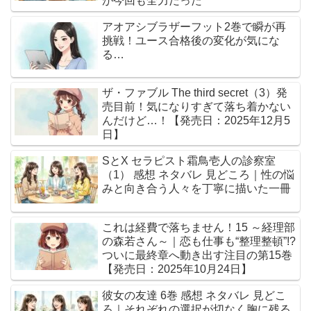
が今回も全力だった
アオアシブラザーフット2巻で瞬が再
挑戦！ユース合格後の変化が気にな
る…
ザ・ファブル The third secret（3）発
売目前！気になりすぎて落ち着かない
んだけど…！【発売日：2025年12月5
日】
SとX セラピスト霜鳥壱人の診察室
（1） 感想 ネタバレ 見どころ｜性の悩
みと向き合う人々を丁寧に描いた一冊
これは経費で落ちません！15 ～経理部
の森若さん～｜恋も仕事も“整理整頓”!?
ついに最終章へ動き出す注目の第15巻
【発売日：2025年10月24日】
彼女の友達 6巻 感想 ネタバレ 見どこ
ろ｜それぞれの選択が切なく胸に残る