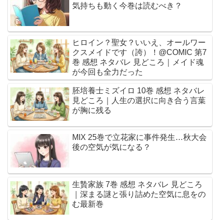
気持ちも動く今巻は読むべき？
ヒロイン？聖女？いいえ、オールワー
クスメイドです（誇）！@COMIC 第7
巻 感想 ネタバレ 見どころ｜メイド魂
が今回も全力だった
胚培養士ミズイロ 10巻 感想 ネタバレ
見どころ｜人生の選択に向き合う言葉
が胸に残る
MIX 25巻で立花家に事件発生…秋大会
後の空気が気になる？
生贄家族 7巻 感想 ネタバレ 見どころ
｜深まる謎と張り詰めた空気に息をの
む最新巻