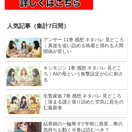
人気記事（集計7日間）
アンサー 11巻 感想 ネタバレ 見どころ
｜真波を追い詰める執着と揺れる人間
関係が苦しい
キシモジン 1巻 感想 ネタバレ 見どこ
ろ｜AIの母という衝撃設定が心に刺さ
る
生贄家族 7巻 感想 ネタバレ 見どころ
｜深まる謎と張り詰めた空気に息をの
む最新巻
結界師の一輪華 8で学祭に異変…華の
気持ちも動く今巻は読むべき？