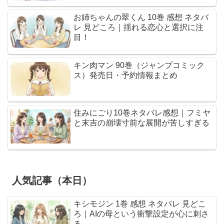
お姉ちゃんの翠くん 10巻 感想 ネタバ
レ 見どころ｜揺れる恋心と選択に注
目！
キン肉マン 90巻（ジャンプコミック
ス）発売日・予約情報まとめ
住みにごり10巻ネタバレ感想｜フミヤ
と末吉の崩壊寸前な展開が苦しすぎる
人気記事（本日）
キシモジン 1巻 感想 ネタバレ 見どこ
ろ｜AIの母という衝撃設定が心に刺さ
る