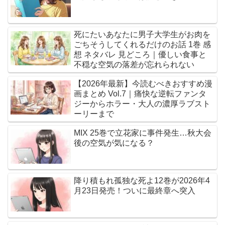
死にたいあなたに男子大学生がお肉を
ごちそうしてくれるだけのお話 1巻 感
想 ネタバレ 見どころ｜優しい食事と
不穏な空気の落差が忘れられない
【2026年最新】今読むべきおすすめ漫
画まとめ Vol.7｜痛快な逆転ファンタ
ジーからホラー・大人の濃厚ラブスト
ーリーまで
MIX 25巻で立花家に事件発生…秋大会
後の空気が気になる？
降り積もれ孤独な死よ12巻が2026年4
月23日発売！ついに最終章へ突入