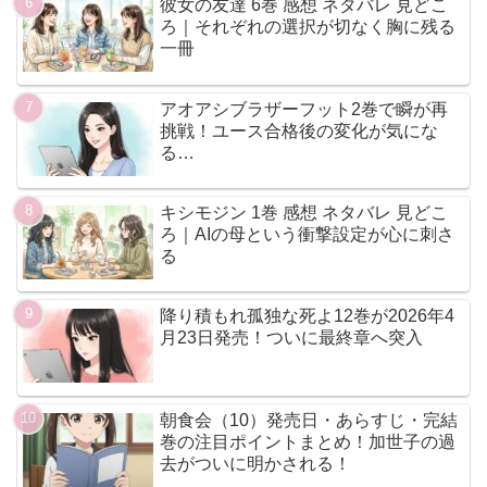
彼女の友達 6巻 感想 ネタバレ 見どこ
ろ｜それぞれの選択が切なく胸に残る
一冊
アオアシブラザーフット2巻で瞬が再
挑戦！ユース合格後の変化が気にな
る…
キシモジン 1巻 感想 ネタバレ 見どこ
ろ｜AIの母という衝撃設定が心に刺さ
る
降り積もれ孤独な死よ12巻が2026年4
月23日発売！ついに最終章へ突入
朝食会（10）発売日・あらすじ・完結
巻の注目ポイントまとめ！加世子の過
去がついに明かされる！