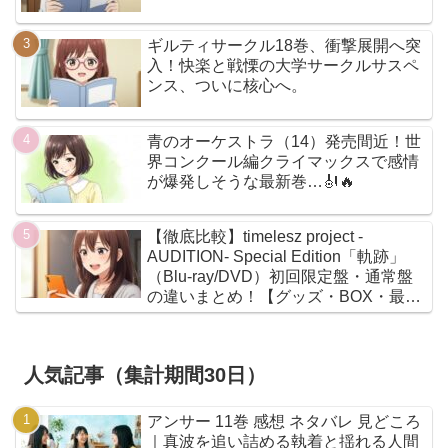
ギルティサークル18巻、衝撃展開へ突
入！快楽と戦慄の大学サークルサスペ
ンス、ついに核心へ。
青のオーケストラ（14）発売間近！世
界コンクール編クライマックスで感情
が爆発しそうな最新巻…🎻🔥
【徹底比較】timelesz project -
AUDITION- Special Edition「軌跡」
（Blu-ray/DVD）初回限定盤・通常盤
の違いまとめ！【グッズ・BOX・最安
値】
人気記事（集計期間30日）
アンサー 11巻 感想 ネタバレ 見どころ
｜真波を追い詰める執着と揺れる人間