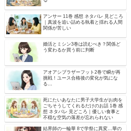
アンサー 11巻 感想 ネタバレ 見どころ
｜真波を追い詰める執着と揺れる人間
関係が苦しい
婚活とミシン3巻は読むべき？関係ど
う変わるか買う前に判断
アオアシブラザーフット2巻で瞬が再
挑戦！ユース合格後の変化が気にな
る…
死にたいあなたに男子大学生がお肉を
ごちそうしてくれるだけのお話 1巻 感
想 ネタバレ 見どころ｜優しい食事と
不穏な空気の落差が忘れられない
結界師の一輪華 8で学祭に異変…華の