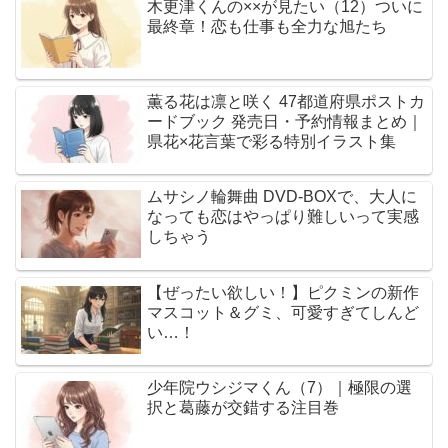
木更津くんの××が見たい（12）ついに
最終章！恋も仕事も全力な旭たち
薫る花は凛と咲く 47都道府県ポストカ
ードブック 発売日・予約情報まとめ｜
県花×花言葉で彩る特別イラスト集
ムサシノ輪舞曲 DVD-BOXで、大人に
なっても恋はやっぱり難しいって実感
しちゃう
【ぜったい欲しい！】ピクミンの新作
マスコット＆グミ、可愛すぎてしんど
い…！
少年院ウシジマくん（7）｜極限の選
択と葛藤が交錯する注目巻