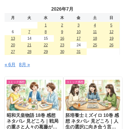
2026年7月
月
火
水
木
金
土
日
1
2
3
4
5
6
7
8
9
10
11
12
13
14
15
16
17
18
19
20
21
22
23
24
25
26
27
28
29
30
31
« 6月
8月 »
コミック感想
コミック感想
昭和天皇物語 18巻 感想
胚培養士ミズイロ 10巻 感
ネタバレ 見どころ｜戦局
想 ネタバレ 見どころ｜人
の重さと人々の葛藤が胸
生の選択に向き合う言葉