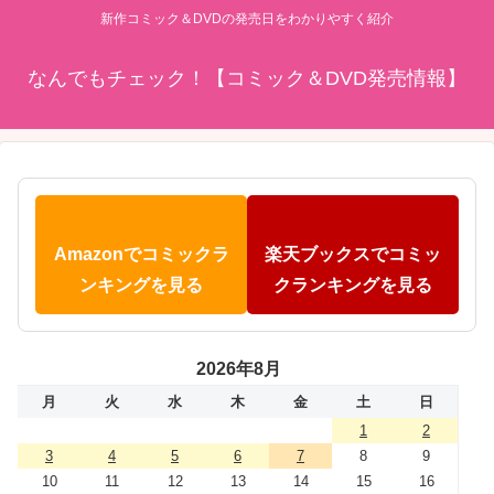
新作コミック＆DVDの発売日をわかりやすく紹介
なんでもチェック！【コミック＆DVD発売情報】
Amazonでコミックラ
楽天ブックスでコミッ
ンキングを見る
クランキングを見る
2026年8月
月
火
水
木
金
土
日
1
2
3
4
5
6
7
8
9
10
11
12
13
14
15
16