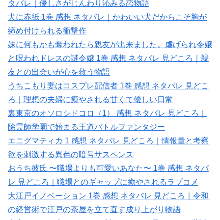
タバレ｜優しさがじんわり沁みる恋物語
犬に赤紙 1巻 感想 ネタバレ｜かわいい犬だからこそ胸が
締め付けられる衝撃作
妹に何もかも奪われたら親友が出来ました。虐げられ令嬢
と呪われドレスの謎令嬢 1巻 感想 ネタバレ 見どころ｜親
友との出会いが心を救う物語
うちこもり妻はコスプレ配信者 1巻 感想 ネタバレ 見どこ
ろ｜理想の夫婦に癒やされる甘くて優しい日常
裏東京のオソロシドコロ（1） 感想 ネタバレ 見どころ｜
除霊師学園で始まる王道バトルファンタジー
エニグマティカ 1 感想 ネタバレ 見どころ｜情報量と考察
欲を刺激する異色の暗号サスペンス
おうち彼氏 〜職場よりも可愛いあなた〜 1巻 感想 ネタバ
レ 見どころ｜職場とのギャップに癒やされるラブコメ
大江戸イノベーション 1巻 感想 ネタバレ 見どころ｜令和
の経営術で江戸の茶屋を立て直す成り上がり物語