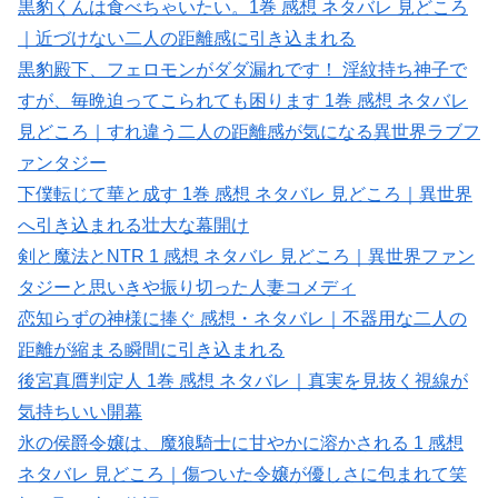
黒豹くんは食べちゃいたい。1巻 感想 ネタバレ 見どころ
｜近づけない二人の距離感に引き込まれる
黒豹殿下、フェロモンがダダ漏れです！ 淫紋持ち神子で
すが、毎晩迫ってこられても困ります 1巻 感想 ネタバレ
見どころ｜すれ違う二人の距離感が気になる異世界ラブフ
ァンタジー
下僕転じて華と成す 1巻 感想 ネタバレ 見どころ｜異世界
へ引き込まれる壮大な幕開け
剣と魔法とNTR 1 感想 ネタバレ 見どころ｜異世界ファン
タジーと思いきや振り切った人妻コメディ
恋知らずの神様に捧ぐ 感想・ネタバレ｜不器用な二人の
距離が縮まる瞬間に引き込まれる
後宮真贋判定人 1巻 感想 ネタバレ｜真実を見抜く視線が
気持ちいい開幕
氷の侯爵令嬢は、魔狼騎士に甘やかに溶かされる 1 感想
ネタバレ 見どころ｜傷ついた令嬢が優しさに包まれて笑