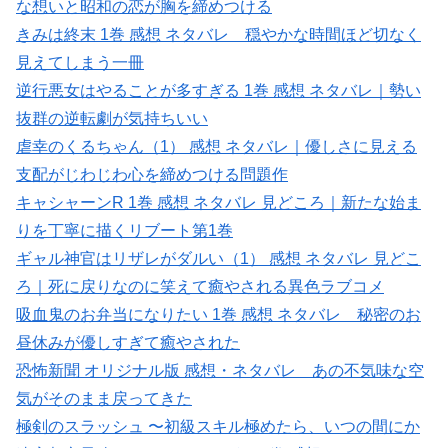
な想いと昭和の恋が胸を締めつける
きみは終末 1巻 感想 ネタバレ 穏やかな時間ほど切なく
見えてしまう一冊
逆行悪女はやることが多すぎる 1巻 感想 ネタバレ｜勢い
抜群の逆転劇が気持ちいい
虐幸のくるちゃん（1） 感想 ネタバレ｜優しさに見える
支配がじわじわ心を締めつける問題作
キャシャーンR 1巻 感想 ネタバレ 見どころ｜新たな始ま
りを丁寧に描くリブート第1巻
ギャル神官はリザレがダルい（1） 感想 ネタバレ 見どこ
ろ｜死に戻りなのに笑えて癒やされる異色ラブコメ
吸血鬼のお弁当になりたい 1巻 感想 ネタバレ 秘密のお
昼休みが優しすぎて癒やされた
恐怖新聞 オリジナル版 感想・ネタバレ あの不気味な空
気がそのまま戻ってきた
極剣のスラッシュ 〜初級スキル極めたら、いつの間にか