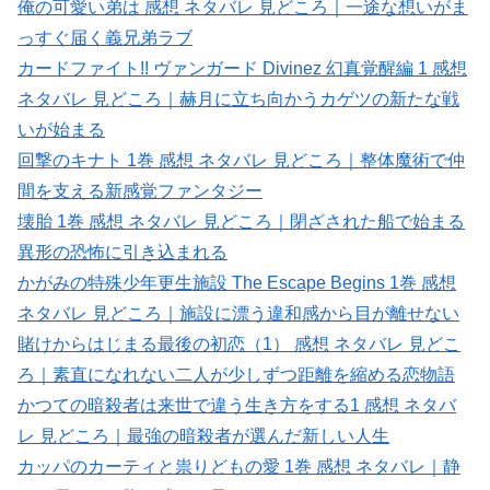
俺の可愛い弟は 感想 ネタバレ 見どころ｜一途な想いがま
っすぐ届く義兄弟ラブ
カードファイト!! ヴァンガード Divinez 幻真覚醒編 1 感想
ネタバレ 見どころ｜赫月に立ち向かうカゲツの新たな戦
いが始まる
回撃のキナト 1巻 感想 ネタバレ 見どころ｜整体魔術で仲
間を支える新感覚ファンタジー
壊胎 1巻 感想 ネタバレ 見どころ｜閉ざされた船で始まる
異形の恐怖に引き込まれる
かがみの特殊少年更生施設 The Escape Begins 1巻 感想
ネタバレ 見どころ｜施設に漂う違和感から目が離せない
賭けからはじまる最後の初恋（1） 感想 ネタバレ 見どこ
ろ｜素直になれない二人が少しずつ距離を縮める恋物語
かつての暗殺者は来世で違う生き方をする1 感想 ネタバ
レ 見どころ｜最強の暗殺者が選んだ新しい人生
カッパのカーティと祟りどもの愛 1巻 感想 ネタバレ｜静