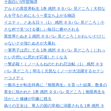
そ面白いVR冒険譚
アルドの異世界転生 1巻 感想 ネタバレ 見どころ｜大切な
人を守るためにもう一度立ち上がる物語
イエティ、とある日々（1） 感想 ネタバレ 見どころ｜小
さな村で見つける優しい毎日に癒やされる
異世界たぬき 1 感想 ネタバレ 見どころ｜かわいいだけじ
ゃないクセ強たぬきが大暴れ
一軍男子は恋してる 1巻 感想 ネタバレ 見どころ｜じれっ
たい片想いに思わず応援したくなる
一撃必殺！くノ一ももねのたわわ忍法帖（1） 感想 ネタ
バレ 見どころ｜明るく元気なくノ一が大活躍するセクシ
ーコメディ
一般兵士が転生特典に『無限再生』を貰った結果、数多の
美女に狙われた 1巻 感想 ネタバレ 見どころ｜無限再生を
活かした修練が印象に残る
偽りの王女は、竜人の国の宰相に溺愛される 1巻 感想 ネ