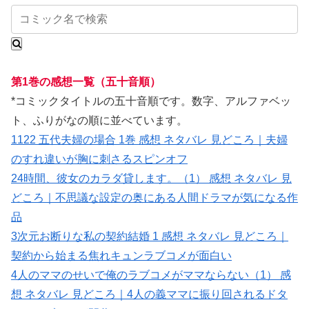
第1巻の感想一覧（五十音順）
*コミックタイトルの五十音順です。数字、アルファベッ
ト、ふりがなの順に並べています。
1122 五代夫婦の場合 1巻 感想 ネタバレ 見どころ｜夫婦
のすれ違いが胸に刺さるスピンオフ
24時間、彼女のカラダ貸します。（1） 感想 ネタバレ 見
どころ｜不思議な設定の奥にある人間ドラマが気になる作
品
3次元お断りな私の契約結婚 1 感想 ネタバレ 見どころ｜
契約から始まる焦れキュンラブコメが面白い
4人のママのせいで俺のラブコメがママならない（1） 感
想 ネタバレ 見どころ｜4人の義ママに振り回されるドタ