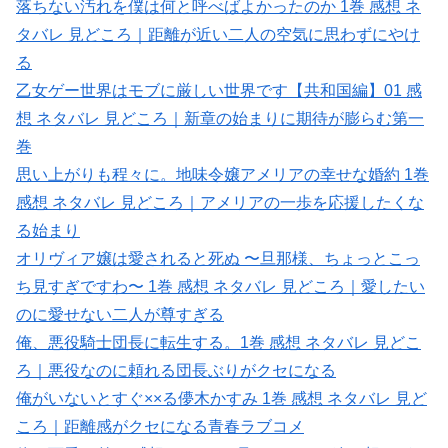
落ちない汚れを僕は何と呼べばよかったのか 1巻 感想 ネ
タバレ 見どころ｜距離が近い二人の空気に思わずにやけ
る
乙女ゲー世界はモブに厳しい世界です【共和国編】01 感
想 ネタバレ 見どころ｜新章の始まりに期待が膨らむ第一
巻
思い上がりも程々に。地味令嬢アメリアの幸せな婚約 1巻
感想 ネタバレ 見どころ｜アメリアの一歩を応援したくな
る始まり
オリヴィア嬢は愛されると死ぬ 〜旦那様、ちょっとこっ
ち見すぎですわ〜 1巻 感想 ネタバレ 見どころ｜愛したい
のに愛せない二人が尊すぎる
俺、悪役騎士団長に転生する。1巻 感想 ネタバレ 見どこ
ろ｜悪役なのに頼れる団長ぶりがクセになる
俺がいないとすぐ××る儚木かすみ 1巻 感想 ネタバレ 見ど
ころ｜距離感がクセになる青春ラブコメ