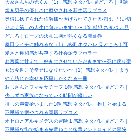
大家さんちの光くん（1） 感想 ネタバレ 見どころ｜世話
焼き男子の優しさに癒やされる新生活ラブコメ
奥様に捨てられた伯爵様〜虐げられてきた奥様は、思い切
りよく第二の人生に向かいます！〜 1巻 感想 ネタバレ 見
どころ｜ローズの決意に胸が熱くなる開幕巻
奥田ライチに触れるな（1） 感想 ネタバレ 見どころ｜可
愛さと違和感が共存する社会派ラブホラー
お言葉に甘えて、好きにさせていただきます〜死に戻り聖
女は今世こそ幸せになりたい〜（1）感想ネタバレ｜よう
やく訪れた幸せを応援したくなる一冊
おじさんとフィキサチーフ 1巻 感想 ネタバレ 見どころ｜
少しずつ家族になっていく時間が優しい
推しの声帯拾いました1巻 感想 ネタバレ｜推しと始まる
不思議で癒やされる同居ラブコメ
オセロとアルキメデスの冒険 1 感想 ネタバレ 見どころ｜
不思議な街で始まる先輩ねこと後輩アンドロイドの冒険