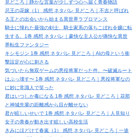
見どころ｜静かな言葉が少しずつ心へ届く青春物語
忌王の花嫁（1） 感想 ネタバレ 見どころ｜不吉と呼ばれ
る王との出会いから始まる異世界ラブロマンス
騎士に憧れた最強の剣士、騎士家系の落ちこぼれ令嬢に転
生する。1巻 感想 ネタバレ｜豪快な主人公が痛快な異世
界転生ファンタジー
キシモジン 1巻 感想 ネタバレ 見どころ｜AIの母という衝
撃設定が心に刺さる
気づいたら無双ゲームの悪役将軍だった件。〜破滅ルート
はぶっ壊す〜 1巻 感想 ネタバレ 見どころ｜悪役将軍なの
に妙に常識人で笑った
君はいつしか毒になる 1巻 感想 ネタバレ 見どころ｜花那
と神城先輩の距離感から目が離せない
君が眩しいせいで 1巻 感想 ネタバレ 見どころ｜人見知り
女子の青春が動き出す眩しい高校生活
きみにほどけて春嵐（1） 感想 ネタバレ 見どころ｜一途