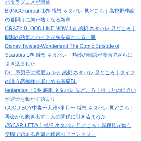
バタラブコメが開幕
BUNGO-unreal- 1巻 感想 ネタバレ 見どころ｜高校野球編
の幕開けに胸が熱くなる新章
CRAZY BLOOD LINE NOW 1巻 感想 ネタバレ 見どころ｜
昭和の熱気とバイクが胸を震わせる一冊
Disney Twisted-Wonderland The Comic Episode of
Scarabia 1巻 感想 ネタバレ 熱砂の物語が漫画でさらに
引き込まれた
Dr．系男子の恋愛カルテ 感想 ネタバレ 見どころ｜タイプ
の違う恋模様が楽しめる医療BL
fanfaration！1巻 感想 ネタバレ 見どころ｜推しとの出会い
が運命を動かす始まり
GOOD BOY中毒〜大雅×皐月〜 感想 ネタバレ 見どころ｜
再会から動き出す二人の関係に引き込まれた
///SCAR-LET/// 1 感想 ネタバレ 見どころ｜異種族が集う
学園で始まる希望と秘密のファンタジー