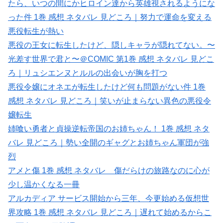
たら、いつの間にかヒロイン達から英雄視されるようにな
った件 1巻 感想 ネタバレ 見どころ｜努力で運命を変える
悪役転生が熱い
悪役の王女に転生したけど、隠しキャラが隠れてない。〜
光差す世界で君と〜＠COMIC 第1巻 感想 ネタバレ 見どこ
ろ｜リュシエンヌとルルの出会いが胸を打つ
悪役令嬢にオネエが転生したけど何も問題がない件 1巻
感想 ネタバレ 見どころ｜笑いが止まらない異色の悪役令
嬢転生
姉喰い勇者と貞操逆転帝国のお姉ちゃん！ 1巻 感想 ネタ
バレ 見どころ｜勢い全開のギャグとお姉ちゃん軍団が強
烈
アメと傷 1巻 感想 ネタバレ 傷だらけの旅路なのに心が
少し温かくなる一冊
アルカディア サービス開始から三年、今更始める仮想世
界攻略 1巻 感想 ネタバレ 見どころ｜遅れて始めるからこ