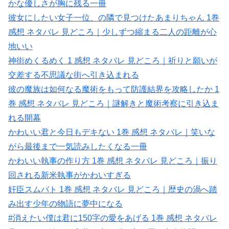
かな優しさが胸に残る一冊
彼女にしたい女子一位、の隣で見つけたあまりちゃん 1巻
感想 ネタバレ 見どころ｜少しずつ縮まる二人の距離が心
地いい
神街めくるめく 1 感想 ネタバレ 見どころ｜祈りと願いが
交差する不思議な街へ引き込まれる
彼の魔族は如何なる魔術をもって防護結界を攻略したか 1
巻 感想 ネタバレ 見どころ｜謎解きと魔術考察に引き込ま
れる開幕
かわいい君と今日もデキない 1巻 感想 ネタバレ｜笑いな
がら最後まで一気読みしたくなる一冊
かわいい執事の作り方 1巻 感想 ネタバレ 見どころ｜振り
回される新米執事がかわいすぎる
奸臣スムバト 1巻 感想 ネタバレ 見どころ｜歴史の渦へ踏
み出す少年の物語に夢中になる
#消えたい僕は君に150字の愛をあげる 1巻 感想 ネタバレ