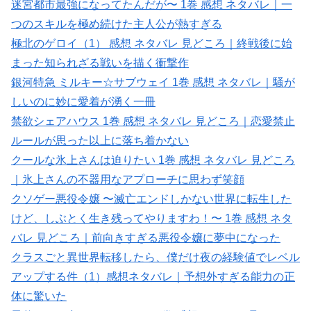
迷宮都市最強になってたんだが〜 1巻 感想 ネタバレ｜一
つのスキルを極め続けた主人公が熱すぎる
極北のゲロイ（1） 感想 ネタバレ 見どころ｜終戦後に始
まった知られざる戦いを描く衝撃作
銀河特急 ミルキー☆サブウェイ 1巻 感想 ネタバレ｜騒が
しいのに妙に愛着が湧く一冊
禁欲シェアハウス 1巻 感想 ネタバレ 見どころ｜恋愛禁止
ルールが思った以上に落ち着かない
クールな氷上さんは迫りたい 1巻 感想 ネタバレ 見どころ
｜氷上さんの不器用なアプローチに思わず笑顔
クソゲー悪役令嬢 〜滅亡エンドしかない世界に転生した
けど、しぶとく生き残ってやりますわ！〜 1巻 感想 ネタ
バレ 見どころ｜前向きすぎる悪役令嬢に夢中になった
クラスごと異世界転移したら、僕だけ夜の経験値でレベル
アップする件（1）感想ネタバレ｜予想外すぎる能力の正
体に驚いた