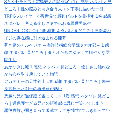
SとX セラピスト霜鳥壱人の診察室（1） 感想 ネタバレ 見
どころ｜性の悩みと向き合う人々を丁寧に描いた一冊
TRPGプレイヤーが異世界で最強ビルドを目指す 1巻 感想
ネタバレ 考える楽しさまで伝わる異世界転生
UNDER DOCTOR 1巻 感想 ネタバレ 見どころ｜裏医者ハ
イジの存在感に引き込まれる開幕
蒼き鋼のアルペジオ ～海洋技術総合学院タカオ部～ 1 感
想 ネタバレ 見どころ｜タカオたちのゆるくて賑やかな学
院生活
あかつきに漣 1 感想 ネタバレ 見どころ｜優しさに触れな
がら心を取り戻していく物語
アカデミーの天才剣士 1巻 感想 ネタバレ 見どころ｜未来
を背負った剣士の再出発が熱い
悪魔な兄が過保護で困ってます 1巻 感想 ネタバレ 見どこ
ろ｜過保護すぎる兄との距離感に思わず笑ってしまう
悪役貴族が開き直って破滅フラグを“実力”で叩き折ってい