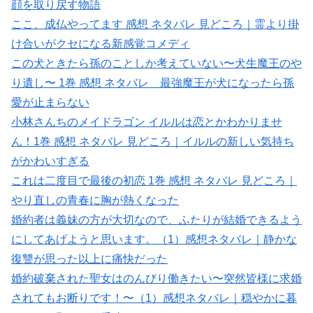
顔を取り戻す物語
ここ、成仏やってます 感想 ネタバレ 見どころ｜霊より掛
け合いがクセになる新感覚コメディ
この犬ときたら孫のことしか考えていない〜犬生魔王のや
り遺し〜 1巻 感想 ネタバレ 最強魔王が犬になったら孫
愛が止まらない
小林さんちのメイドラゴン イルルは恋とかわかりませ
ん！1巻 感想 ネタバレ 見どころ｜イルルの新しい気持ち
がかわいすぎる
これは二度目で最後の初恋 1巻 感想 ネタバレ 見どころ｜
やり直しの青春に胸が熱くなった
婚約者は義妹の方が大切なので、ふたりが結婚できるよう
にしてあげようと思います。（1）感想ネタバレ｜静かな
復讐が思った以上に痛快だった
婚約破棄された聖女はのんびり働きたい〜突然皆様に求婚
されてもお断りです！〜（1）感想ネタバレ｜穏やかに暮