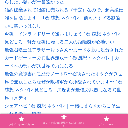
らしたい願いが一番遠かった
婚約破棄されて娼館に売られる（予定）なので、超高級娼
婦を目指します！ 1巻 感想 ネタバレ 前向きすぎる勘違
いに笑いっぱなし
今夜コインランドリーで逢いましょう 1巻 感想 ネタバレ
見どころ｜静かな夜に始まる二人の距離感が心地いい
最強召喚士はアラサーおっさん〜カードを親に処分された
カードゲーマーの異世界無双〜 1巻 感想・ネタバレ｜カ
ードへの想いが異世界で力になる
最強の魔導書は黒歴史ノート!?〜召喚されたオタクが異世
界で無双したらなぜか敵将軍から溺愛されています〜 1巻
感想 ネタバレ 見どころ｜黒歴史が最強の武器になる異世
界コメディ
シェアハピ 1巻 感想 ネタバレ｜一緒に暮らすからこそ生
まれる優しい時間
地獄犬は司祭に喰らい付く 感想 ネタバレ 見どころ｜身分
コミック感想に登場する3名の自己紹
プライバシーポリシー
プロフィール
介