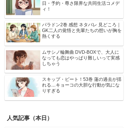
日・予約・尊さ限界な共同生活コメデ
ィ！
パラドン2巻 感想 ネタバレ 見どころ｜
GK二人の覚悟と先輩たちの想いが胸を
熱くする
ムサシノ輪舞曲 DVD-BOXで、大人に
なっても恋はやっぱり難しいって実感
しちゃう
スキップ・ビート！53巻 蓮の過去が揺
れる…キョーコの大胆な行動が気にな
りすぎる
人気記事（本日）