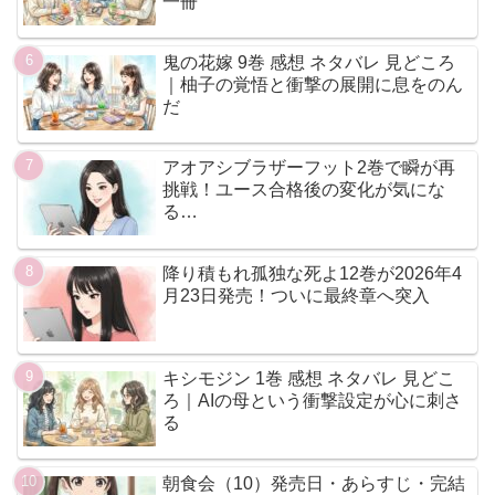
一冊
鬼の花嫁 9巻 感想 ネタバレ 見どころ
｜柚子の覚悟と衝撃の展開に息をのん
だ
アオアシブラザーフット2巻で瞬が再
挑戦！ユース合格後の変化が気にな
る…
降り積もれ孤独な死よ12巻が2026年4
月23日発売！ついに最終章へ突入
キシモジン 1巻 感想 ネタバレ 見どこ
ろ｜AIの母という衝撃設定が心に刺さ
る
朝食会（10）発売日・あらすじ・完結