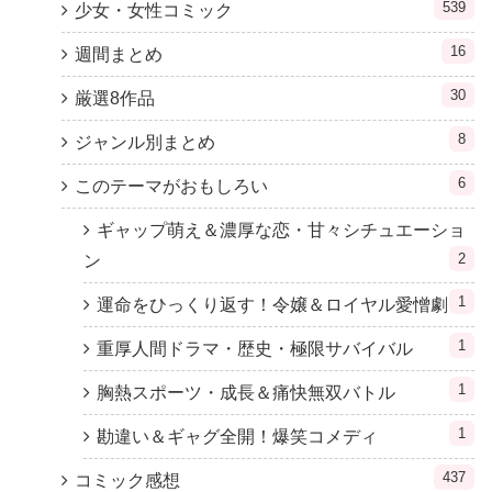
539
少女・女性コミック
16
週間まとめ
30
厳選8作品
8
ジャンル別まとめ
6
このテーマがおもしろい
ギャップ萌え＆濃厚な恋・甘々シチュエーショ
2
ン
1
運命をひっくり返す！令嬢＆ロイヤル愛憎劇
1
重厚人間ドラマ・歴史・極限サバイバル
1
胸熱スポーツ・成長＆痛快無双バトル
1
勘違い＆ギャグ全開！爆笑コメディ
437
コミック感想