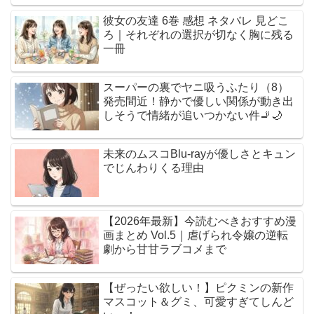
彼女の友達 6巻 感想 ネタバレ 見どこ
ろ｜それぞれの選択が切なく胸に残る
一冊
スーパーの裏でヤニ吸うふたり（8）
発売間近！静かで優しい関係が動き出
しそうで情緒が追いつかない件🚬🌙
未来のムスコBlu-rayが優しさとキュン
でじんわりくる理由
【2026年最新】今読むべきおすすめ漫
画まとめ Vol.5｜虐げられ令嬢の逆転
劇から甘甘ラブコメまで
【ぜったい欲しい！】ピクミンの新作
マスコット＆グミ、可愛すぎてしんど