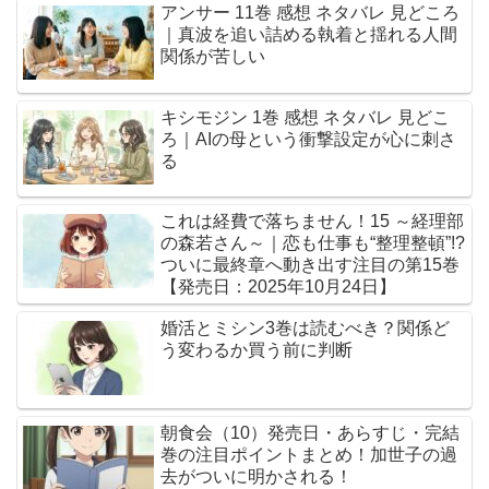
アンサー 11巻 感想 ネタバレ 見どころ
｜真波を追い詰める執着と揺れる人間
関係が苦しい
キシモジン 1巻 感想 ネタバレ 見どこ
ろ｜AIの母という衝撃設定が心に刺さ
る
これは経費で落ちません！15 ～経理部
の森若さん～｜恋も仕事も“整理整頓”!?
ついに最終章へ動き出す注目の第15巻
【発売日：2025年10月24日】
婚活とミシン3巻は読むべき？関係ど
う変わるか買う前に判断
朝食会（10）発売日・あらすじ・完結
巻の注目ポイントまとめ！加世子の過
去がついに明かされる！