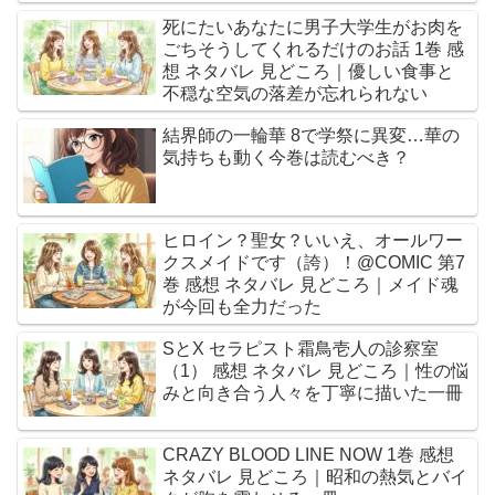
死にたいあなたに男子大学生がお肉を
ごちそうしてくれるだけのお話 1巻 感
想 ネタバレ 見どころ｜優しい食事と
不穏な空気の落差が忘れられない
結界師の一輪華 8で学祭に異変…華の
気持ちも動く今巻は読むべき？
ヒロイン？聖女？いいえ、オールワー
クスメイドです（誇）！@COMIC 第7
巻 感想 ネタバレ 見どころ｜メイド魂
が今回も全力だった
SとX セラピスト霜鳥壱人の診察室
（1） 感想 ネタバレ 見どころ｜性の悩
みと向き合う人々を丁寧に描いた一冊
CRAZY BLOOD LINE NOW 1巻 感想
ネタバレ 見どころ｜昭和の熱気とバイ