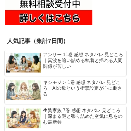
人気記事（集計7日間）
アンサー 11巻 感想 ネタバレ 見どころ
｜真波を追い詰める執着と揺れる人間
関係が苦しい
キシモジン 1巻 感想 ネタバレ 見どこ
ろ｜AIの母という衝撃設定が心に刺さ
る
生贄家族 7巻 感想 ネタバレ 見どころ
｜深まる謎と張り詰めた空気に息をの
む最新巻