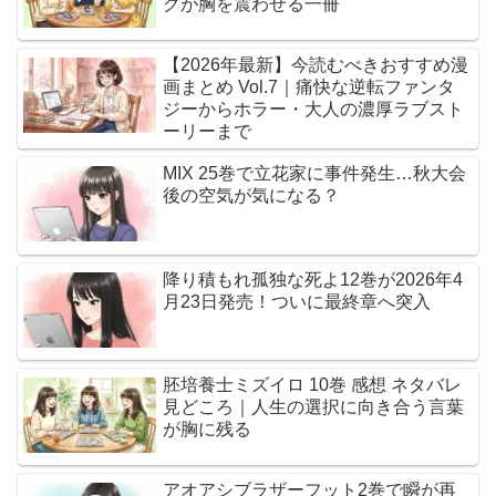
クが胸を震わせる一冊
【2026年最新】今読むべきおすすめ漫
画まとめ Vol.7｜痛快な逆転ファンタ
ジーからホラー・大人の濃厚ラブスト
ーリーまで
MIX 25巻で立花家に事件発生…秋大会
後の空気が気になる？
降り積もれ孤独な死よ12巻が2026年4
月23日発売！ついに最終章へ突入
胚培養士ミズイロ 10巻 感想 ネタバレ
見どころ｜人生の選択に向き合う言葉
が胸に残る
アオアシブラザーフット2巻で瞬が再