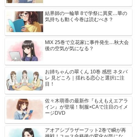
結界師の一輪華 8で学祭に異変…華の
気持ちも動く今巻は読むべき？
MIX 25巻で立花家に事件発生…秋大会
後の空気が気になる？
お姉ちゃんの翠くん 10巻 感想 ネタバ
レ 見どころ｜揺れる恋心と選択に注
目！
佐々木萌香の最新作『もえもえエアラ
イン』が登場！制服×CAで注目のイメ
ージDVD
アオアシブラザーフット2巻で瞬が再
挑戦！ユース合格後の変化が気にな