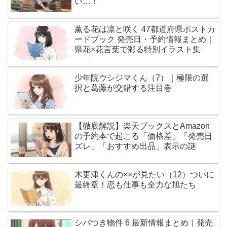
い…！
薫る花は凛と咲く 47都道府県ポストカ
ードブック 発売日・予約情報まとめ｜
県花×花言葉で彩る特別イラスト集
少年院ウシジマくん（7）｜極限の選
択と葛藤が交錯する注目巻
【徹底解説】楽天ブックスとAmazon
の予約本で起こる「価格差」「発売日
ズレ」「おすすめ出品」表示の謎
木更津くんの××が見たい（12）ついに
最終章！恋も仕事も全力な旭たち
シバつき物件 6 最新情報まとめ｜発売