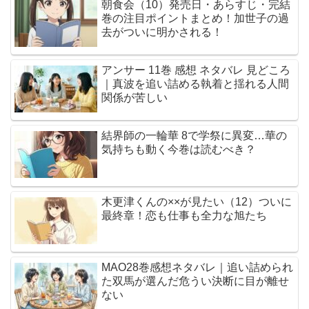
朝食会（10）発売日・あらすじ・完結
巻の注目ポイントまとめ！加世子の過
去がついに明かされる！
アンサー 11巻 感想 ネタバレ 見どころ
｜真波を追い詰める執着と揺れる人間
関係が苦しい
結界師の一輪華 8で学祭に異変…華の
気持ちも動く今巻は読むべき？
木更津くんの××が見たい（12）ついに
最終章！恋も仕事も全力な旭たち
MAO28巻感想ネタバレ｜追い詰められ
た双馬が選んだ危うい決断に目が離せ
ない