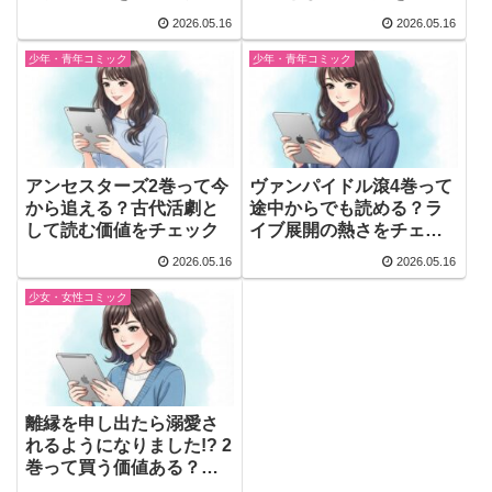
ック
2026.05.16
2026.05.16
少年・青年コミック
少年・青年コミック
アンセスターズ2巻って今
ヴァンパイドル滾4巻って
から追える？古代活劇と
途中からでも読める？ラ
して読む価値をチェック
イブ展開の熱さをチェッ
ク
2026.05.16
2026.05.16
少女・女性コミック
離縁を申し出たら溺愛さ
れるようになりました!? 2
巻って買う価値ある？甘
さ増した関係性をチェッ