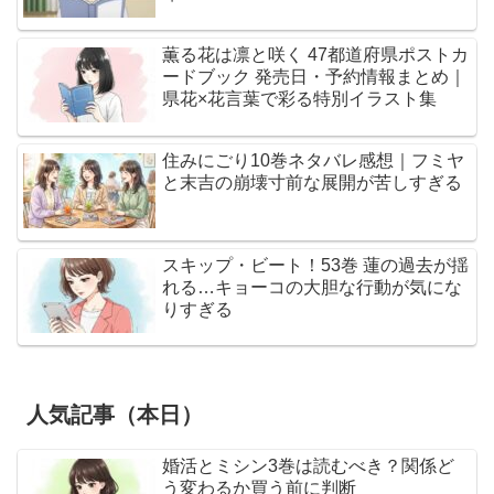
薫る花は凛と咲く 47都道府県ポストカ
ードブック 発売日・予約情報まとめ｜
県花×花言葉で彩る特別イラスト集
住みにごり10巻ネタバレ感想｜フミヤ
と末吉の崩壊寸前な展開が苦しすぎる
スキップ・ビート！53巻 蓮の過去が揺
れる…キョーコの大胆な行動が気にな
りすぎる
人気記事（本日）
婚活とミシン3巻は読むべき？関係ど
う変わるか買う前に判断