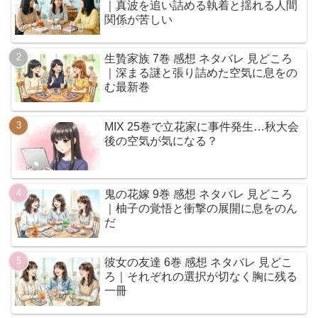
｜真波を追い詰める執着と揺れる人間
関係が苦しい
生贄家族 7巻 感想 ネタバレ 見どころ
｜深まる謎と張り詰めた空気に息をの
む最新巻
MIX 25巻で立花家に事件発生…秋大会
後の空気が気になる？
鬼の花嫁 9巻 感想 ネタバレ 見どころ
｜柚子の覚悟と衝撃の展開に息をのん
だ
彼女の友達 6巻 感想 ネタバレ 見どこ
ろ｜それぞれの選択が切なく胸に残る
一冊