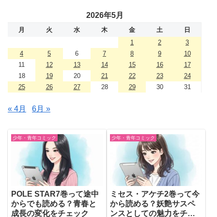
2026年5月
月
火
水
木
金
土
日
1
2
3
4
5
6
7
8
9
10
11
12
13
14
15
16
17
18
19
20
21
22
23
24
25
26
27
28
29
30
31
« 4月
6月 »
少年・青年コミック
少年・青年コミック
POLE STAR7巻って途中
ミセス・アケチ2巻って今
からでも読める？青春と
から読める？妖艶サスペ
成長の変化をチェック
ンスとしての魅力をチェ