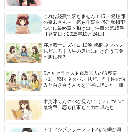
これは経費で落ちません！15 ～経理部
の森若さん～｜恋も仕事も“整理整頓”!?
ついに最終章へ動き出す注目の第15巻
【発売日：2025年10月24日】
胚培養士ミズイロ 10巻 感想 ネタバレ
見どころ｜人生の選択に向き合う言葉
が胸に残る
SとX セラピスト霜鳥壱人の診察室
（1） 感想 ネタバレ 見どころ｜性の悩
みと向き合う人々を丁寧に描いた一冊
木更津くんの××が見たい（12）ついに
最終章！恋も仕事も全力な旭たち
アオアシブラザーフット2巻で瞬が再