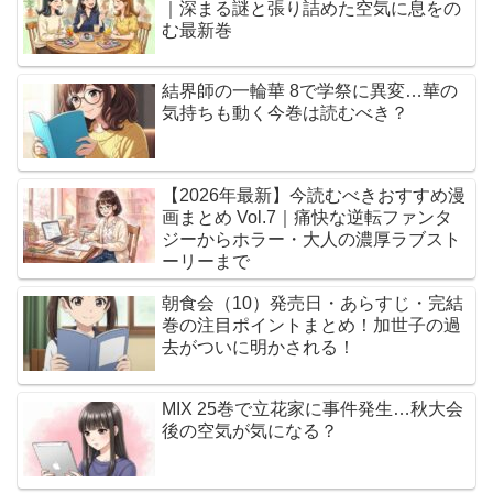
｜深まる謎と張り詰めた空気に息をの
む最新巻
結界師の一輪華 8で学祭に異変…華の
気持ちも動く今巻は読むべき？
【2026年最新】今読むべきおすすめ漫
画まとめ Vol.7｜痛快な逆転ファンタ
ジーからホラー・大人の濃厚ラブスト
ーリーまで
朝食会（10）発売日・あらすじ・完結
巻の注目ポイントまとめ！加世子の過
去がついに明かされる！
MIX 25巻で立花家に事件発生…秋大会
後の空気が気になる？