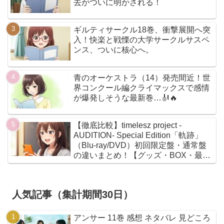
去がついに明かされる！
ギルティサークル18巻、衝撃展開へ突
入！快楽と戦慄の大学サークルサスペ
ンス、ついに核心へ。
青のオーケストラ（14）発売間近！世
界コンクール編クライマックスで感情
が爆発しそうな最新巻…🎻🔥
【徹底比較】timelesz project -
AUDITION- Special Edition「軌跡」
（Blu-ray/DVD）初回限定盤・通常盤
の違いまとめ！【グッズ・BOX・最安
値】
人気記事（集計期間30日）
アンサー 11巻 感想 ネタバレ 見どころ