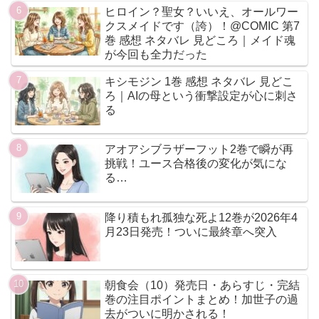
ヒロイン？聖女？いいえ、オールワー
クスメイドです（誇）！@COMIC 第7
巻 感想 ネタバレ 見どころ｜メイド魂
が今回も全力だった
キシモジン 1巻 感想 ネタバレ 見どこ
ろ｜AIの母という衝撃設定が心に刺さ
る
アオアシブラザーフット2巻で瞬が再
挑戦！ユース合格後の変化が気にな
る…
降り積もれ孤独な死よ12巻が2026年4
月23日発売！ついに最終章へ突入
朝食会（10）発売日・あらすじ・完結
巻の注目ポイントまとめ！加世子の過
去がついに明かされる！