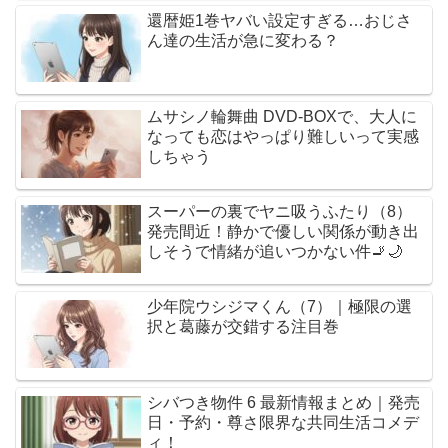
還暦姫1巻ヤバい設定すぎる…おじさ
ん達の生活が急に変わる？
ムサシノ輪舞曲 DVD-BOXで、大人に
なっても恋はやっぱり難しいって実感
しちゃう
スーパーの裏でヤニ吸うふたり（8）
発売間近！静かで優しい関係が動き出
しそうで情緒が追いつかない件🚬🌙
少年院ウシジマくん（7）｜極限の選
択と葛藤が交錯する注目巻
シバつき物件 6 最新情報まとめ｜発売
日・予約・尊さ限界な共同生活コメデ
ィ！