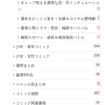
ギャップ萌え＆濃厚な恋・甘々シチュエーショ
2
ン
1
運命をひっくり返す！令嬢＆ロイヤル愛憎劇
1
重厚人間ドラマ・歴史・極限サバイバル
1
胸熱スポーツ・成長＆痛快無双バトル
943
少年・青年コミック
539
少女・女性コミック
16
週間まとめ
30
厳選8作品
8
ジャンル別まとめ
447
コミック感想
41
コミック関連書籍