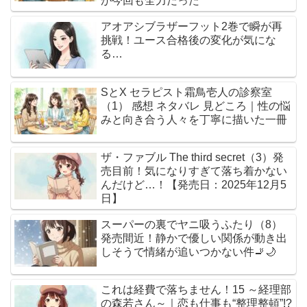
が今回も全力だった
アオアシブラザーフット2巻で瞬が再
挑戦！ユース合格後の変化が気にな
る…
SとX セラピスト霜鳥壱人の診察室
（1） 感想 ネタバレ 見どころ｜性の悩
みと向き合う人々を丁寧に描いた一冊
ザ・ファブル The third secret（3）発
売目前！気になりすぎて落ち着かない
んだけど…！【発売日：2025年12月5
日】
スーパーの裏でヤニ吸うふたり（8）
発売間近！静かで優しい関係が動き出
しそうで情緒が追いつかない件🚬🌙
これは経費で落ちません！15 ～経理部
の森若さん～｜恋も仕事も“整理整頓”!?