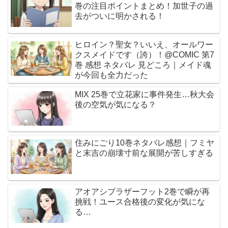
巻の注目ポイントまとめ！加世子の過
去がついに明かされる！
ヒロイン？聖女？いいえ、オールワー
クスメイドです（誇）！@COMIC 第7
巻 感想 ネタバレ 見どころ｜メイド魂
が今回も全力だった
MIX 25巻で立花家に事件発生…秋大会
後の空気が気になる？
住みにごり10巻ネタバレ感想｜フミヤ
と末吉の崩壊寸前な展開が苦しすぎる
アオアシブラザーフット2巻で瞬が再
挑戦！ユース合格後の変化が気にな
る…