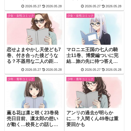
る
2026.05.27
2026.05.28
2026.05.27
2026.05.28
少女・女性コミック
少女・女性コミック
恋せよまやかし天使ども7
マロニエ王国の七人の騎
巻、付き合った後どうな
士11巻、博愛編ついに完
る？不器用な二人の距離
結…旅の先に待つ答えが
が気になる
気になる
2026.05.27
2026.05.28
2026.05.27
2026.05.28
少年・青年コミック
少年・青年コミック
薫る花は凛と咲く23巻発
アンリの過去が明らか
売日目前、凛太郎の想い
に…？入間くん49巻は重
が動く…校長との話し合
要回かも
いが気になる