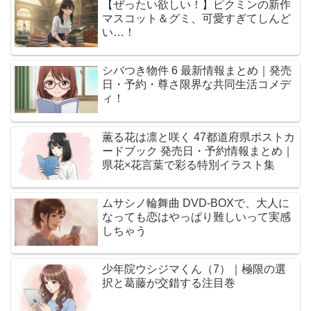
【ぜったい欲しい！】ピクミンの新作
マスコット＆グミ、可愛すぎてしんど
い…！
シバつき物件 6 最新情報まとめ｜発売
日・予約・尊さ限界な共同生活コメデ
ィ！
薫る花は凛と咲く 47都道府県ポストカ
ードブック 発売日・予約情報まとめ｜
県花×花言葉で彩る特別イラスト集
ムサシノ輪舞曲 DVD-BOXで、大人に
なっても恋はやっぱり難しいって実感
しちゃう
少年院ウシジマくん（7）｜極限の選
択と葛藤が交錯する注目巻