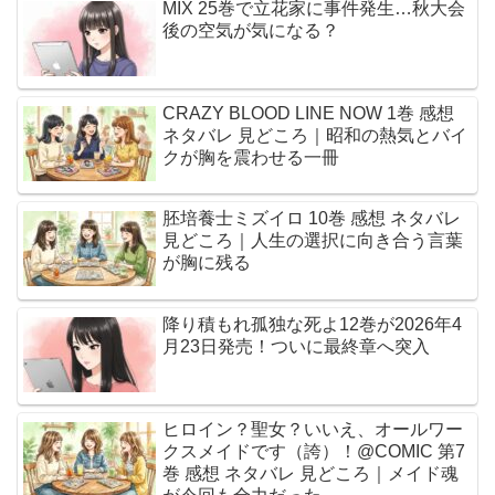
MIX 25巻で立花家に事件発生…秋大会
後の空気が気になる？
CRAZY BLOOD LINE NOW 1巻 感想
ネタバレ 見どころ｜昭和の熱気とバイ
クが胸を震わせる一冊
胚培養士ミズイロ 10巻 感想 ネタバレ
見どころ｜人生の選択に向き合う言葉
が胸に残る
降り積もれ孤独な死よ12巻が2026年4
月23日発売！ついに最終章へ突入
ヒロイン？聖女？いいえ、オールワー
クスメイドです（誇）！@COMIC 第7
巻 感想 ネタバレ 見どころ｜メイド魂