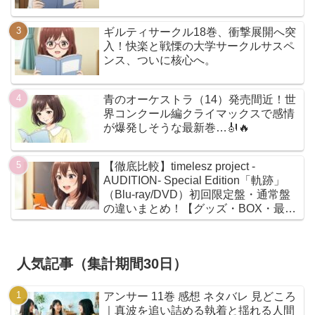
ギルティサークル18巻、衝撃展開へ突
入！快楽と戦慄の大学サークルサスペ
ンス、ついに核心へ。
青のオーケストラ（14）発売間近！世
界コンクール編クライマックスで感情
が爆発しそうな最新巻…🎻🔥
【徹底比較】timelesz project -
AUDITION- Special Edition「軌跡」
（Blu-ray/DVD）初回限定盤・通常盤
の違いまとめ！【グッズ・BOX・最安
値】
人気記事（集計期間30日）
アンサー 11巻 感想 ネタバレ 見どころ
｜真波を追い詰める執着と揺れる人間