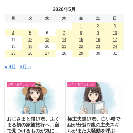
2026年5月
月
火
水
木
金
土
日
1
2
3
4
5
6
7
8
9
10
11
12
13
14
15
16
17
18
19
20
21
22
23
24
25
26
27
28
29
30
31
« 4月
6月 »
少年・青年コミック
少年・青年コミック
おじさまと猫17巻、ふく
極主夫道17巻、白い粉で
まる初の家族旅行へ…宿
組が分裂!?龍の主夫スキ
で見つけるものが気にな
ルがまた大騒動を呼ぶ