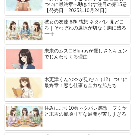
ついに最終章へ動き出す注目の第15巻
【発売日：2025年10月24日】
彼女の友達 6巻 感想 ネタバレ 見どこ
ろ｜それぞれの選択が切なく胸に残る
一冊
未来のムスコBlu-rayが優しさとキュン
でじんわりくる理由
木更津くんの××が見たい（12）ついに
最終章！恋も仕事も全力な旭たち
住みにごり10巻ネタバレ感想｜フミヤ
と末吉の崩壊寸前な展開が苦しすぎる