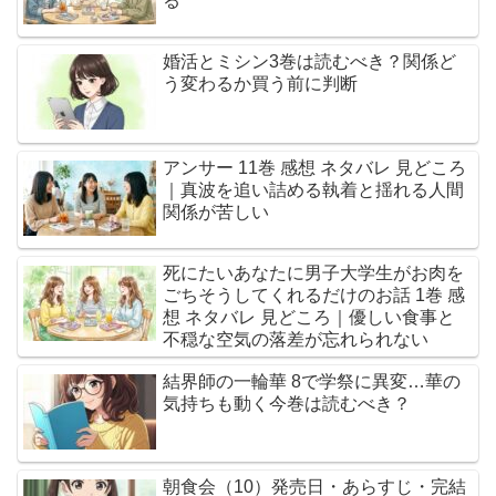
る
婚活とミシン3巻は読むべき？関係ど
う変わるか買う前に判断
アンサー 11巻 感想 ネタバレ 見どころ
｜真波を追い詰める執着と揺れる人間
関係が苦しい
死にたいあなたに男子大学生がお肉を
ごちそうしてくれるだけのお話 1巻 感
想 ネタバレ 見どころ｜優しい食事と
不穏な空気の落差が忘れられない
結界師の一輪華 8で学祭に異変…華の
気持ちも動く今巻は読むべき？
朝食会（10）発売日・あらすじ・完結