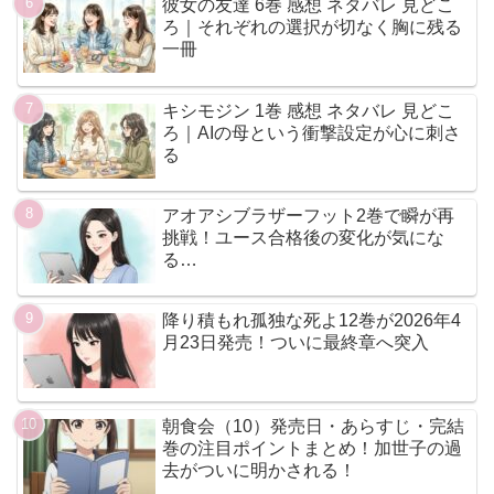
彼女の友達 6巻 感想 ネタバレ 見どこ
ろ｜それぞれの選択が切なく胸に残る
一冊
キシモジン 1巻 感想 ネタバレ 見どこ
ろ｜AIの母という衝撃設定が心に刺さ
る
アオアシブラザーフット2巻で瞬が再
挑戦！ユース合格後の変化が気にな
る…
降り積もれ孤独な死よ12巻が2026年4
月23日発売！ついに最終章へ突入
朝食会（10）発売日・あらすじ・完結
巻の注目ポイントまとめ！加世子の過
去がついに明かされる！