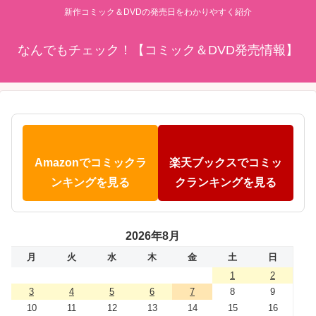
新作コミック＆DVDの発売日をわかりやすく紹介
なんでもチェック！【コミック＆DVD発売情報】
Amazonでコミックラ
楽天ブックスでコミッ
ンキングを見る
クランキングを見る
2026年8月
月
火
水
木
金
土
日
1
2
3
4
5
6
7
8
9
10
11
12
13
14
15
16