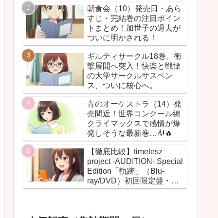
朝食会（10）発売日・あら
すじ・完結巻の注目ポイン
トまとめ！加世子の過去が
ついに明かされる！
ギルティサークル18巻、衝
撃展開へ突入！快楽と戦慄
の大学サークルサスペン
ス、ついに核心へ。
青のオーケストラ（14）発
売間近！世界コンクール編
クライマックスで感情が爆
発しそうな最新巻…🎻🔥
【徹底比較】timelesz
project -AUDITION- Special
Edition「軌跡」（Blu-
ray/DVD）初回限定盤・通
常盤の違いまとめ！【グッ
ズ・BOX・最安値】