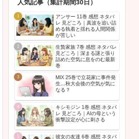
人気記事（集計期間30日）
アンサー 11巻 感想 ネタバ
レ 見どころ｜真波を追い詰
める執着と揺れる人間関係
が苦しい
生贄家族 7巻 感想 ネタバレ
見どころ｜深まる謎と張り
詰めた空気に息をのむ最新
巻
MIX 25巻で立花家に事件発
生…秋大会後の空気が気に
なる？
キシモジン 1巻 感想 ネタバ
レ 見どころ｜AIの母という
衝撃設定が心に刺さる
彼女の友達 6巻 感想 ネタバ