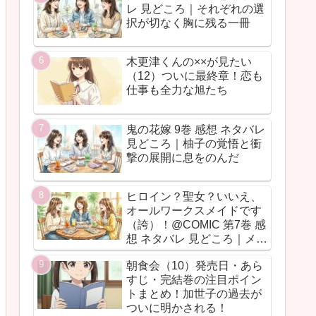
レ 見どころ｜それぞれの選
択が切なく胸に残る一冊
木更津くんの××が見たい
（12）ついに最終章！恋も
仕事も全力な旭たち
鬼の花嫁 9巻 感想 ネタバレ
見どころ｜柚子の覚悟と衝
撃の展開に息をのんだ
ヒロイン？聖女？いいえ、
オールワークスメイドです
（誇）！@COMIC 第7巻 感
想 ネタバレ 見どころ｜メイ
ド魂が今回も全力だった
朝食会（10）発売日・あら
すじ・完結巻の注目ポイン
トまとめ！加世子の過去が
ついに明かされる！