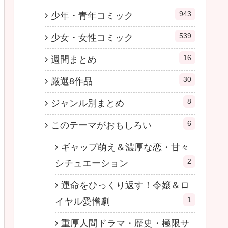
943
少年・青年コミック
539
少女・女性コミック
16
週間まとめ
30
厳選8作品
8
ジャンル別まとめ
6
このテーマがおもしろい
ギャップ萌え＆濃厚な恋・甘々
2
シチュエーション
運命をひっくり返す！令嬢＆ロ
1
イヤル愛憎劇
重厚人間ドラマ・歴史・極限サ