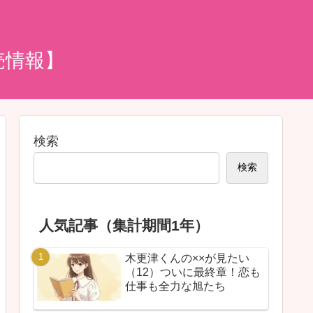
売情報】
検索
検索
人気記事（集計期間1年）
木更津くんの××が見たい
（12）ついに最終章！恋も
仕事も全力な旭たち