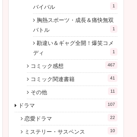
1
バイバル
胸熱スポーツ・成長＆痛快無双
1
バトル
勘違い＆ギャグ全開！爆笑コメ
1
ディ
467
コミック感想
41
コミック関連書籍
11
その他
107
ドラマ
22
恋愛ドラマ
10
ミステリー・サスペンス