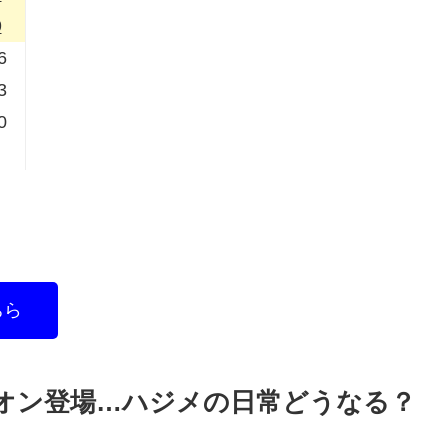
9
6
3
0
ちら
オン登場…ハジメの日常どうなる？