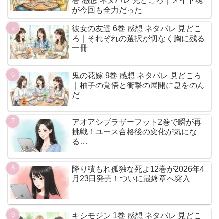
巻 感想 ネタバレ 見どころ｜メイド魂
が今回も全力だった
彼女の友達 6巻 感想 ネタバレ 見どこ
ろ｜それぞれの選択が切なく胸に残る
一冊
鬼の花嫁 9巻 感想 ネタバレ 見どころ
｜柚子の覚悟と衝撃の展開に息をのん
だ
アオアシブラザーフット2巻で瞬が再
挑戦！ユース合格後の変化が気にな
る…
降り積もれ孤独な死よ12巻が2026年4
月23日発売！ついに最終章へ突入
キシモジン 1巻 感想 ネタバレ 見どこ