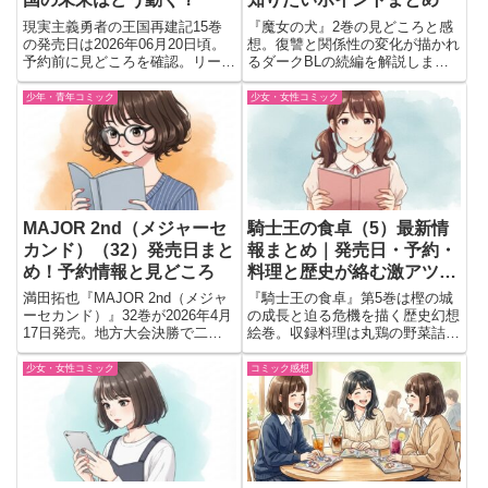
現実主義勇者の王国再建記15巻
『魔女の犬』2巻の見どころと感
の発売日は2026年06月20日頃。
想。復讐と関係性の変化が描かれ
予約前に見どころを確認。リーシ
るダークBLの続編を解説しま
アの体調不良やトルギス共和国で
す。
の新たな出会いが気になる一冊を
少年・青年コミック
少女・女性コミック
紹介。
MAJOR 2nd（メジャーセ
騎士王の食卓（5）最新情
カンド）（32）発売日まと
報まとめ｜発売日・予約・
め！予約情報と見どころ
料理と歴史が絡む激アツ展
開へ！
満田拓也『MAJOR 2nd（メジャ
『騎士王の食卓』第5巻は樫の城
ーセカンド）』32巻が2026年4月
の成長と迫る危機を描く歴史幻想
17日発売。地方大会決勝で二死
絵巻。収録料理は丸鶏の野菜詰め
満塁の大ピンチ。仁科は大吾のミ
焼きほか。料理と物語を楽しめる
ットへ最高の一球を投げ込めるの
人気シリーズ最新刊。
少女・女性コミック
コミック感想
か。大会完結編の見どころを紹
介。