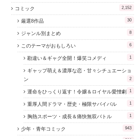
2,152
コミック
30
厳選8作品
8
ジャンル別まとめ
6
このテーマがおもしろい
1
勘違い＆ギャグ全開！爆笑コメディ
ギャップ萌え＆濃厚な恋・甘々シチュエーショ
2
ン
1
運命をひっくり返す！令嬢＆ロイヤル愛憎劇
1
重厚人間ドラマ・歴史・極限サバイバル
1
胸熱スポーツ・成長＆痛快無双バトル
943
少年・青年コミック