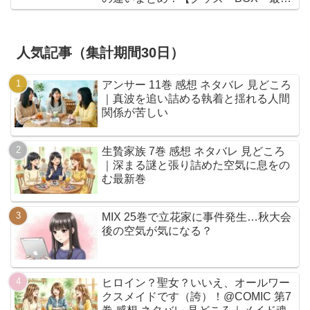
値】
人気記事（集計期間30日）
アンサー 11巻 感想 ネタバレ 見どころ
｜真波を追い詰める執着と揺れる人間
関係が苦しい
生贄家族 7巻 感想 ネタバレ 見どころ
｜深まる謎と張り詰めた空気に息をの
む最新巻
MIX 25巻で立花家に事件発生…秋大会
後の空気が気になる？
ヒロイン？聖女？いいえ、オールワー
クスメイドです（誇）！@COMIC 第7