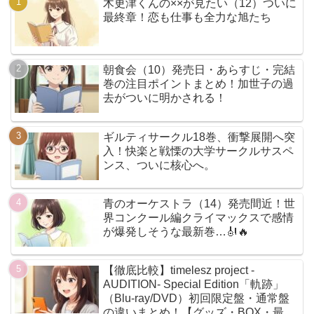
木更津くんの××が見たい（12）ついに
最終章！恋も仕事も全力な旭たち
朝食会（10）発売日・あらすじ・完結
巻の注目ポイントまとめ！加世子の過
去がついに明かされる！
ギルティサークル18巻、衝撃展開へ突
入！快楽と戦慄の大学サークルサスペ
ンス、ついに核心へ。
青のオーケストラ（14）発売間近！世
界コンクール編クライマックスで感情
が爆発しそうな最新巻…🎻🔥
【徹底比較】timelesz project -
AUDITION- Special Edition「軌跡」
（Blu-ray/DVD）初回限定盤・通常盤
の違いまとめ！【グッズ・BOX・最安