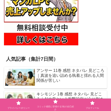
人気記事（集計7日間）
アンサー 11巻 感想 ネタバレ 見どころ
｜真波を追い詰める執着と揺れる人間
関係が苦しい
キシモジン 1巻 感想 ネタバレ 見どこ
ろ｜AIの母という衝撃設定が心に刺さ
る
コミック感想に登場する3名の自己紹
プライバシーポリシー
プロフィール
介