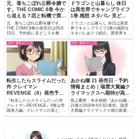
元、落ちこぼれ公爵令嬢で
ドラゴンと山暮らし 休日
す。THE COMIC 8巻 今か
は異世界でキャンプライフ
ら追える？恋と転機で買う
1巻 感想 ネタバレ 見どこ
べきか判断
ろ｜異世界キャンプの癒や
元、落ちこぼれ公爵令嬢です。
ドラゴンと山暮らし 休日は異世
し時間が心地いい
THE COMIC8巻の発売日は05月
界でキャンプライフ1巻の感想を
15日。予約前に見どころを整
ネタバレありで紹介。異世界キャ
理。母国帰還と元婚約者アスベル
ンプや美味しそうな料理、ドラゴ
ト再登場で転機になる巻か、読む
ンたちとの交流など癒やしの魅力
少年・青年コミック
少年・青年コミック
価値を判断できるよう紹介
を語ります。
転生したらスライムだった
あかね噺 21 発売日・予約
件 クレイマン
情報まとめ｜瑞雲大賞編ク
REVENGE（8）発売予
ライマックスへ期待が高ま
定！帝国潜入編が本格始動
る最新巻
『転生したらスライムだった件
馬上鷹将・末永裕樹『あかね噺』
する注目の最新巻
クレイマンREVENGE』8巻は帝
21巻が2026年4月3日発売。瑞雲
国潜入編。クレイマンの策と、ク
大賞編クライマックス後の新展開
オ＆レインの諜報任務が新たな局
に注目。朱音やからしの成長と落
面を迎える。
語の新境地が描かれるジャンプ人
気落語漫画の最新刊情報を紹介。