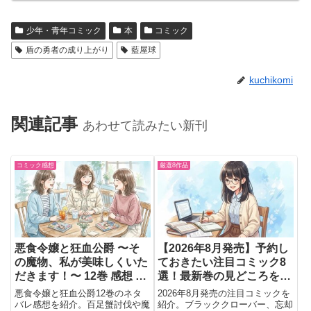
少年・青年コミック
本
コミック
盾の勇者の成り上がり
藍屋球
kuchikomi
関連記事
あわせて読みたい新刊
コミック感想
厳選8作品
悪食令嬢と狂血公爵 〜そ
【2026年8月発売】予約し
の魔物、私が美味しくいた
ておきたい注目コミック8
だきます！〜 12巻 感想 ネ
選！最新巻の見どころをま
タバレ 見どころ｜百足蟹
とめて紹介
悪食令嬢と狂血公爵12巻のネタ
2026年8月発売の注目コミックを
討伐と魔物料理が最高だっ
バレ感想を紹介。百足蟹討伐や魔
紹介。ブラッククローバー、忘却