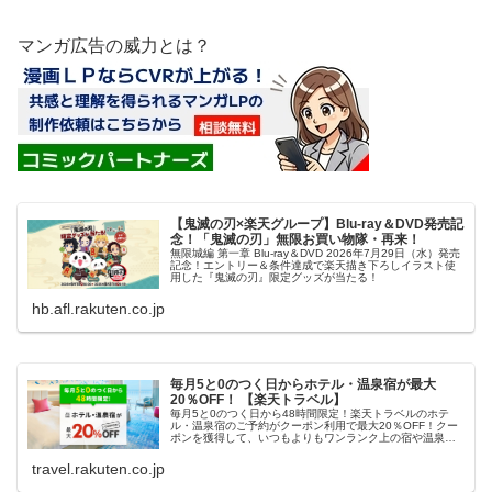
マンガ広告の威力とは？
【鬼滅の刃×楽天グループ】Blu-ray＆DVD発売記
念！「鬼滅の刃」無限お買い物隊・再来！
無限城編 第一章 Blu-ray＆DVD 2026年7月29日（水）発売
記念！エントリー＆条件達成で楽天描き下ろしイラスト使
用した『鬼滅の刃』限定グッズが当たる！
hb.afl.rakuten.co.jp
毎月5と0のつく日からホテル・温泉宿が最大
20％OFF！ 【楽天トラベル】
毎月5と0のつく日から48時間限定！楽天トラベルのホテ
ル・温泉宿のご予約がクーポン利用で最大20％OFF！クー
ポンを獲得して、いつもよりもワンランク上の宿や温泉宿
におトクに泊まろう！
travel.rakuten.co.jp