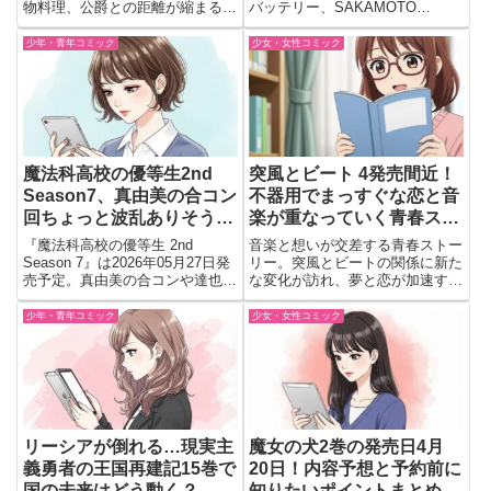
物料理、公爵との距離が縮まる場
バッテリー、SAKAMOTO
た
面など、読後に語りたくなる見ど
DAYS、怪物事変、あかね噺など
ころを会話形式でまとめました。
人気シリーズの最新巻を中心に、
少年・青年コミック
少女・女性コミック
バトルやスポーツ、歴史作品まで
幅広く掲載。予約前にチェックし
たい新刊情報をまとめました。
魔法科高校の優等生2nd
突風とビート 4発売間近！
Season7、真由美の合コン
不器用でまっすぐな恋と音
回ちょっと波乱ありそう…
楽が重なっていく青春スト
ーリーがさらに動き出す予
『魔法科高校の優等生 2nd
音楽と想いが交差する青春ストー
感🎧💨
Season 7』は2026年05月27日発
リー。突風とビートの関係に新た
売予定。真由美の合コンや達也と
な変化が訪れ、夢と恋が加速する
の距離感に変化あり？論文コンペ
展開へ。椎名軽穂が描く瑞々しい
展開も気になる最新巻の見どころ
第4巻。
少年・青年コミック
少女・女性コミック
を解説
リーシアが倒れる…現実主
魔女の犬2巻の発売日4月
義勇者の王国再建記15巻で
20日！内容予想と予約前に
国の未来はどう動く？
知りたいポイントまとめ