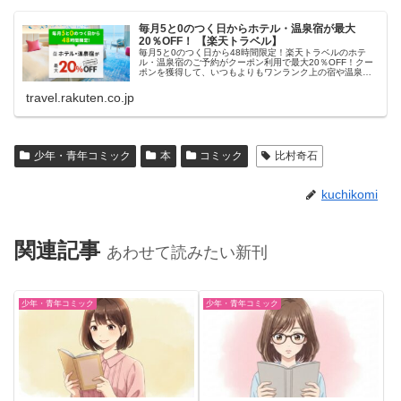
毎月5と0のつく日からホテル・温泉宿が最大
20％OFF！ 【楽天トラベル】
毎月5と0のつく日から48時間限定！楽天トラベルのホテ
ル・温泉宿のご予約がクーポン利用で最大20％OFF！クー
ポンを獲得して、いつもよりもワンランク上の宿や温泉宿
におトクに泊まろう！
travel.rakuten.co.jp
少年・青年コミック
本
コミック
比村奇石
kuchikomi
関連記事
あわせて読みたい新刊
少年・青年コミック
少年・青年コミック