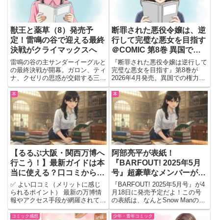
獣王と薬草（8）発売予
断罪された悪役令嬢は、逆
定！雷鳴の谷で迎える最終
行して完璧な悪女を目指す
決戦がクライマックスへ
＠COMIC 第8巻 異国での
駆け引きがどう動くのか気
雷鳴の谷の主サンダーイーグルと
『断罪された悪役令嬢は逆行して
になる
の最終決戦が開幕。ガロン、ティ
完璧な悪女を目指す』第8巻が
ナ、クゼリの思惑が交錯する三つ
2026年4月発売。異国での権力闘
巴の死闘が描かれる第8巻。
争と駆け引きが加速する人気ラブ
ファンタジーの魅力を解説。
本
本
【るるぶ大阪・関西万博へ
阿部亮平が表紙！
行こう！】最新ガイドは本
『BARFOUT! 2025年5月
当に使える？口コミから見
号』超豪華なメンバーが勢
えた魅力と注意点
揃い
✅ よい口コミ（メリットに感じ
『BARFOUT! 2025年5月号』が4
られるポイント） 最新の万博情
月18日に発売予定だよ！この号
報やアクセス手段が網羅されてい
の表紙は、なんとSnow Manの阿
て実用的。 写真やイラストが豊
部亮平さん！巻頭は彼の特集で、
富で、子どもと一緒に見るのにも
12ページも使って語られている
コミック感想
少年・青年コミック