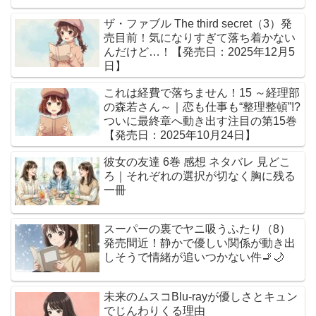
ザ・ファブル The third secret（3）発
売目前！気になりすぎて落ち着かない
んだけど…！【発売日：2025年12月5
日】
これは経費で落ちません！15 ～経理部
の森若さん～｜恋も仕事も“整理整頓”!?
ついに最終章へ動き出す注目の第15巻
【発売日：2025年10月24日】
彼女の友達 6巻 感想 ネタバレ 見どこ
ろ｜それぞれの選択が切なく胸に残る
一冊
スーパーの裏でヤニ吸うふたり（8）
発売間近！静かで優しい関係が動き出
しそうで情緒が追いつかない件🚬🌙
未来のムスコBlu-rayが優しさとキュン
でじんわりくる理由