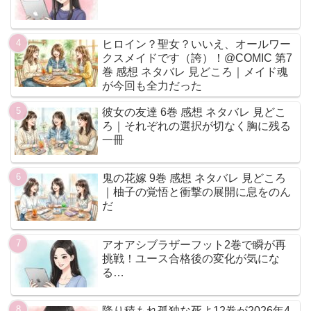
ヒロイン？聖女？いいえ、オールワー
クスメイドです（誇）！@COMIC 第7
巻 感想 ネタバレ 見どころ｜メイド魂
が今回も全力だった
彼女の友達 6巻 感想 ネタバレ 見どこ
ろ｜それぞれの選択が切なく胸に残る
一冊
鬼の花嫁 9巻 感想 ネタバレ 見どころ
｜柚子の覚悟と衝撃の展開に息をのん
だ
アオアシブラザーフット2巻で瞬が再
挑戦！ユース合格後の変化が気にな
る…
降り積もれ孤独な死よ12巻が2026年4