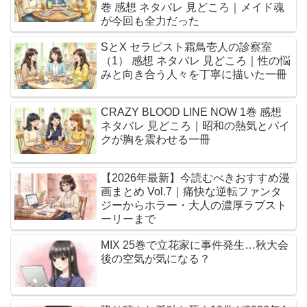
巻 感想 ネタバレ 見どころ｜メイド魂
が今回も全力だった
SとX セラピスト霜鳥壱人の診察室
（1） 感想 ネタバレ 見どころ｜性の悩
みと向き合う人々を丁寧に描いた一冊
CRAZY BLOOD LINE NOW 1巻 感想
ネタバレ 見どころ｜昭和の熱気とバイ
クが胸を震わせる一冊
【2026年最新】今読むべきおすすめ漫
画まとめ Vol.7｜痛快な逆転ファンタ
ジーからホラー・大人の濃厚ラブスト
ーリーまで
MIX 25巻で立花家に事件発生…秋大会
後の空気が気になる？