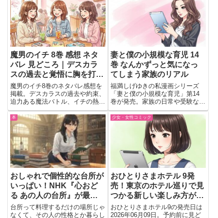
ぴったり。 エリアガイドやおす
からファン必見。さらに、有村架
すめルートがわかりやすく、初め
純さんのバックカバー特集もある
ての来場にも安心。 グルメ・
し、舞台や映...
シ...
魔男のイチ 8巻 感想 ネタ
妻と僕の小規模な育児 14
バレ 見どころ｜デスカラ
巻 なんかずっと気になっ
スの過去と覚悟に胸を打た
てしまう家族のリアル
れる激動の一冊
魔男のイチ8巻のネタバレ感想を
福満しげゆきの私漫画シリーズ
掲載。デスカラスの過去や約束、
「妻と僕の小規模な育児」第14
迫力ある魔法バトル、イチの熱い
巻が発売。家族の日常や受験など
登場まで、心を動かされた見どこ
リアルなエピソードが描かれる最
ろを読後の感想とともに紹介しま
新巻の魅力を紹介。
本
少女・女性コミック
す。
おしゃれで個性的な台所が
おひとりさまホテル 9発
いっぱい！NHK『心おど
売！東京のホテル巡りで見
る あの人の台所』が最高
つかる新しい楽しみ方が気
すぎる！
になる
台所って料理するだけの場所じゃ
おひとりさまホテル9の発売日は
なくて、その人の性格とか暮らし
2026年06月09日。予約前に見ど