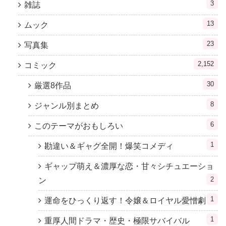
3
雑誌
13
ムック
23
写真集
2,152
コミック
30
厳選8作品
8
ジャンル別まとめ
6
このテーマがおもしろい
1
勘違い＆ギャグ全開！爆笑コメディ
ギャップ萌え＆濃厚な恋・甘々シチュエーショ
2
ン
1
運命をひっくり返す！令嬢＆ロイヤル愛憎劇
1
重厚人間ドラマ・歴史・極限サバイバル