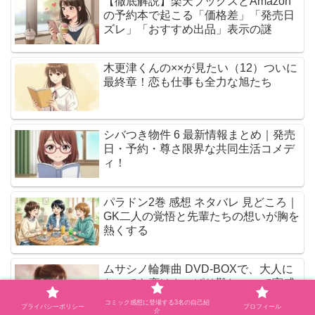
【徹底解説】楽天ブックスとAmazon
の予約本で起こる「価格差」「発売日
ズレ」「おすすめ出品」表示の謎
木更津くんの××が見たい（12）ついに
最終章！恋も仕事も全力な旭たち
シバつき物件 6 最新情報まとめ｜発売
日・予約・尊さ限界な共同生活コメデ
ィ！
パラドン2巻 感想 ネタバレ 見どころ｜
GK二人の覚悟と先輩たちの想いが胸を
熱くする
ムサシノ輪舞曲 DVD-BOXで、大人に
なっても恋はやっぱり難しいって実感
しちゃう
コミック感想に登場する3名の自己紹
プライバシーポリシー
プロフィール
介