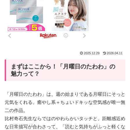
2025.12.29
2026.04.11
まずはここから！「月曜日のたわわ」の
魅力って？
「月曜日のたわわ」は、週の始まりである月曜日にそっと
元気をくれる、癒やし系＋ちょいドキッな空気感が唯一無
二の作品。
比村奇石先生ならではのやわらかいタッチと、距離感近め
な日常描写が合わさって、「読むと気持ちがふっと軽くな