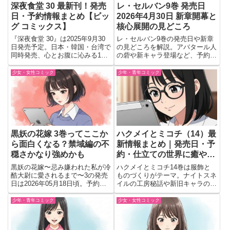
深夜食堂 30 最新刊！発売
レ・セルバン9巻 発売日
日・予約情報まとめ【ビッ
2026年4月30日 新章開幕と
グ コミックス】
核心展開の見どころ
『深夜食堂 30』は2025年9月30
レ・セルバン9巻の発売日や新章
日発売予定。日本・韓国・台湾で
の見どころを解説。アバタール人
同時発売、心とお腹に沁みる14
の砦や新キャラ登場など、予約前
話を収録。発売日・予約情報と、
に知りたいポイントを整理。
作品の雰囲気や序盤の魅力を紹
少女・女性コミック
少年・青年コミック
介。
黒妖の花嫁 3巻ってここか
ハクメイとミコチ（14）最
ら面白くなる？禁域編の不
新情報まとめ｜発売日・予
穏さかなり強めかも
約・仕立ての世界に癒やさ
れる一冊
黒妖の花嫁〜忌み嫌われた私が冷
ハクメイとミコチ14巻は服飾と
酷大尉に愛されるまで〜3の発売
ものづくりがテーマ。ナイトスネ
日は2026年05月18日頃。予約前
イルの工房秘話や新旧キャラの活
に確認したい禁域・糸原の里編の
躍、特別収録短編も楽しめる一
見どころや、不穏な展開をチェッ
冊。
少年・青年コミック
少女・女性コミック
ク。