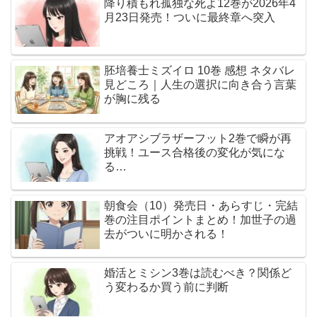
降り積もれ孤独な死よ12巻が2026年4
月23日発売！ついに最終章へ突入
胚培養士ミズイロ 10巻 感想 ネタバレ
見どころ｜人生の選択に向き合う言葉
が胸に残る
アオアシブラザーフット2巻で瞬が再
挑戦！ユース合格後の変化が気にな
る…
朝食会（10）発売日・あらすじ・完結
巻の注目ポイントまとめ！加世子の過
去がついに明かされる！
婚活とミシン3巻は読むべき？関係ど
う変わるか買う前に判断