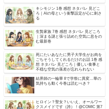
キシモジン 1巻 感想 ネタバレ 見どこ
ろ｜AIの母という衝撃設定が心に刺さ
る
生贄家族 7巻 感想 ネタバレ 見どころ
｜深まる謎と張り詰めた空気に息をの
む最新巻
死にたいあなたに男子大学生がお肉を
ごちそうしてくれるだけのお話 1巻 感
想 ネタバレ 見どころ｜優しい食事と
不穏な空気の落差が忘れられない
結界師の一輪華 8で学祭に異変…華の
気持ちも動く今巻は読むべき？
ヒロイン？聖女？いいえ、オールワー
クスメイドです（誇）！@COMIC 第7