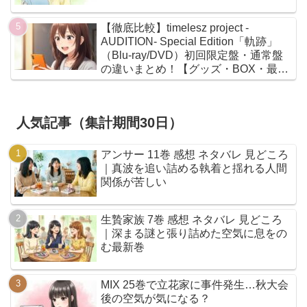
【徹底比較】timelesz project -
AUDITION- Special Edition「軌跡」
（Blu-ray/DVD）初回限定盤・通常盤
の違いまとめ！【グッズ・BOX・最安
値】
人気記事（集計期間30日）
アンサー 11巻 感想 ネタバレ 見どころ
｜真波を追い詰める執着と揺れる人間
関係が苦しい
生贄家族 7巻 感想 ネタバレ 見どころ
｜深まる謎と張り詰めた空気に息をの
む最新巻
MIX 25巻で立花家に事件発生…秋大会
後の空気が気になる？