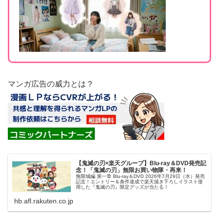
マンガ広告の威力とは？
【鬼滅の刃×楽天グループ】Blu-ray＆DVD発売記
念！「鬼滅の刃」無限お買い物隊・再来！
無限城編 第一章 Blu-ray＆DVD 2026年7月29日（水）発売
記念！エントリー＆条件達成で楽天描き下ろしイラスト使
用した『鬼滅の刃』限定グッズが当たる！
hb.afl.rakuten.co.jp