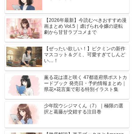
【2026年最新】今読むべきおすすめ漫
画まとめ Vol.5｜虐げられ令嬢の逆転
劇から甘甘ラブコメまで
【ぜったい欲しい！】ピクミンの新作
マスコット＆グミ、可愛すぎてしんど
い…！
薫る花は凛と咲く 47都道府県ポストカ
ードブック 発売日・予約情報まとめ｜
県花×花言葉で彩る特別イラスト集
少年院ウシジマくん（7）｜極限の選
択と葛藤が交錯する注目巻