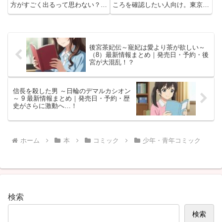
方がすごく出るって思わない？
ころを確認したい人向け。東京の
NHKの『心おどる あの人の台
個性的なホテルでSPAや映画、ア
所』って番組がまさにそれを映し
ートを楽しむ新たなホテル体験を
てて、もう全部の回がステキすぎ
紹介。購入判断に役立つチェック
た！ムック本も5月26日に発売さ
れるから、放送よりひと足先に
後宮茶妃伝～寵妃は愛より茶が欲しい～
読...
（8）最新情報まとめ｜発売日・予約・後
宮が大混乱！？
信長を殺した男 ～日輪のデマルカシオン
～ 9 最新情報まとめ｜発売日・予約・歴
史がさらに激動へ…！
ホーム
本
コミック
少年・青年コミック
検索
検索