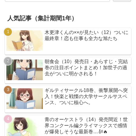
人気記事（集計期間1年）
木更津くんの××が見たい（12）ついに
最終章！恋も仕事も全力な旭たち
朝食会（10）発売日・あらすじ・完結
巻の注目ポイントまとめ！加世子の過
去がついに明かされる！
ギルティサークル18巻、衝撃展開へ突
入！快楽と戦慄の大学サークルサスペ
ンス、ついに核心へ。
青のオーケストラ（14）発売間近！世
界コンクール編クライマックスで感情
が爆発しそうな最新巻…🎻🔥