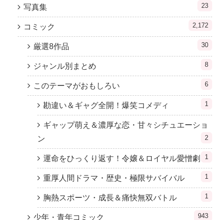
23
写真集
2,172
コミック
30
厳選8作品
8
ジャンル別まとめ
6
このテーマがおもしろい
1
勘違い＆ギャグ全開！爆笑コメディ
ギャップ萌え＆濃厚な恋・甘々シチュエーショ
2
ン
1
運命をひっくり返す！令嬢＆ロイヤル愛憎劇
1
重厚人間ドラマ・歴史・極限サバイバル
1
胸熱スポーツ・成長＆痛快無双バトル
943
少年・青年コミック