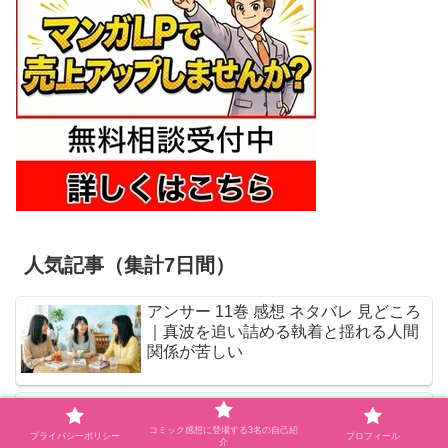
人気記事（集計7日間）
アンサー 11巻 感想 ネタバレ 見どころ
｜真波を追い詰める執着と揺れる人間
関係が苦しい
キシモジン 1巻 感想 ネタバレ 見どこ
ろ｜AIの母という衝撃設定が心に刺さ
コミック感想に登場する3名の自己紹
プライバシーポリシー
プロフィール
介
る