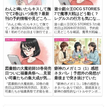
わんと鳴いたらキスして撫
遊☆戯☆王OCG STORIES
でて2巻はいつ発売？最新
7で魔導大戦はどう動く？
刊の予約情報や見どころを
レグルスの行方も気にな
徹底紹介
る…
『わんと鳴いたらキスして撫で
遊☆戯☆王OCG STORIES 7の発
て』第2巻が2026年4月20日に登
売日は2026年07月03日。予約前
場！初めてのお泊まり旅行でまさ
に見どころを確認。魔導大戦編の
かの嫉妬＆連絡不通に！？ハヤテ
続きとしてレグルスやヴェールの
と碧の恋の試練が描かれる最新刊
動向が気になる最新巻。新章から
少年・青年コミック
コミック感想
の魅力を徹底紹介。初期シリーズ
追う価値があるか紹介。
だから今から追いつきたい人にも
ぴったりの1冊です。
図書館の大魔術師10巻発売
癖神のメガミコ（1）感想
日ついに福書典祭へ…見習
ネタバレ｜予想外の発想が
い司書たちの集大成が気に
最後まで突き抜けていた
なる
『図書館の大魔術師』10巻の発
『癖神のメガミコ』1巻の感想を
売日は2026年06月05日。見習い
ネタバレありで紹介。眼鏡巫女と
司書たちが福書典祭で才能を発揮
癖神の個性的なバトルやテンポ抜
する注目巻。予約前に知りたい見
群のギャグ、印象に残ったキャラ
どころや読む価値をわかりやすく
クターや会話を読後の目線で語っ
解説
ています。