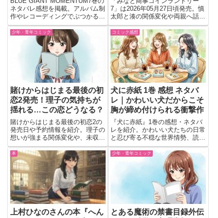
BLUE GIANT MOMENTUM7巻の
「みなと商事コインランドリー
ブへの熱量が胸を打つ
ネタバレ感想を掲載。アルバム制
7」は2026年05月27日頃発売。慎
作やレコーディングでぶつかる葛
太郎と湊の関係変化や両親へ話し
藤、仲間との関係、ライブへ向か
に行く展開が気になる1冊。予約
う熱い展開まで、読後に語りたく
するか迷う人向けに見どころをチ
少年・青年コミック
コミック感想
なる見どころを紹介します。
ェック。
賭けからはじまる最後の初
犬に赤紙 1巻 感想 ネタバ
恋2発売！理子の気持ちが
レ｜かわいい犬だからこそ
揺れる…この恋どうなる？
胸が締め付けられる衝撃作
賭けからはじまる最後の初恋2の
『犬に赤紙』1巻の感想・ネタバ
発売日や予約情報を紹介。理子の
レを紹介。かわいい犬たちの日常
想いが強まる関係変化や、未収録
と忍び寄る不穏な世界情勢、読後
番外編と描き下ろし収録が見どこ
まで残る緊張感や余韻を語りま
ろ。購入前の判断材料として解説
す。
本
少年・青年コミック
上村ひなのさんの本『へん
とある魔術の禁書目録外伝