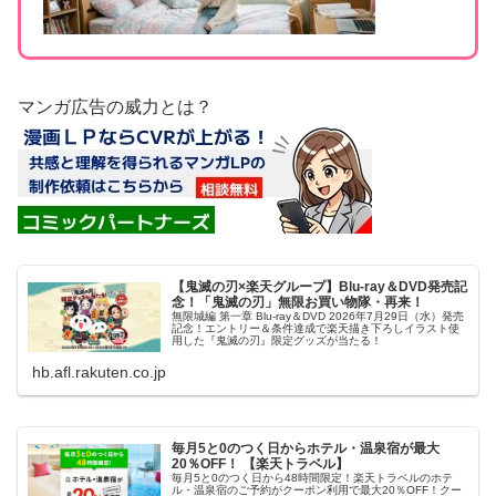
マンガ広告の威力とは？
【鬼滅の刃×楽天グループ】Blu-ray＆DVD発売記
念！「鬼滅の刃」無限お買い物隊・再来！
無限城編 第一章 Blu-ray＆DVD 2026年7月29日（水）発売
記念！エントリー＆条件達成で楽天描き下ろしイラスト使
用した『鬼滅の刃』限定グッズが当たる！
hb.afl.rakuten.co.jp
毎月5と0のつく日からホテル・温泉宿が最大
20％OFF！ 【楽天トラベル】
毎月5と0のつく日から48時間限定！楽天トラベルのホテ
ル・温泉宿のご予約がクーポン利用で最大20％OFF！クー