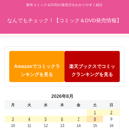
新作コミック＆DVDの発売日をわかりやすく紹介
なんでもチェック！【コミック＆DVD発売情報】
Amazonでコミックラ
楽天ブックスでコミッ
ンキングを見る
クランキングを見る
2026年8月
月
火
水
木
金
土
日
1
2
3
4
5
6
7
8
9
10
11
12
13
14
15
16