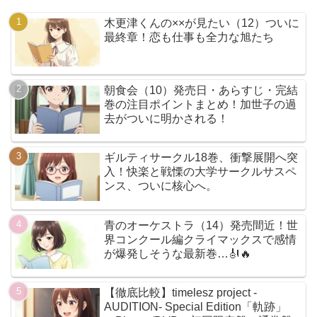
木更津くんの××が見たい（12）ついに
最終章！恋も仕事も全力な旭たち
朝食会（10）発売日・あらすじ・完結
巻の注目ポイントまとめ！加世子の過
去がついに明かされる！
ギルティサークル18巻、衝撃展開へ突
入！快楽と戦慄の大学サークルサスペ
ンス、ついに核心へ。
青のオーケストラ（14）発売間近！世
界コンクール編クライマックスで感情
が爆発しそうな最新巻…🎻🔥
【徹底比較】timelesz project -
AUDITION- Special Edition「軌跡」