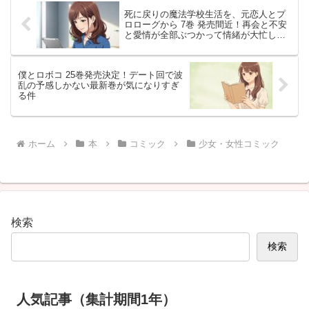
死に戻りの魔法学校生活を、元恋人とプ
ロローグから 7巻 発売間近！再会と不安
と愛情が全部ぶつかって情緒が大忙し☔
💔
僕とロボコ 25巻発売決定！デート回で波
乱の予感しかない最新巻が気になりすぎ
る件
ホーム
本
コミック
少女・女性コミック
検索
検索
人気記事（集計期間1年）