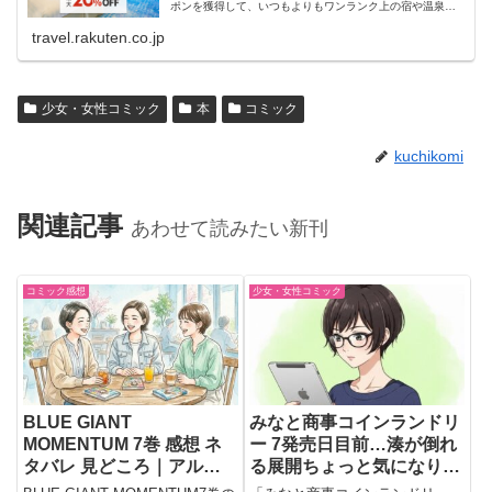
ポンを獲得して、いつもよりもワンランク上の宿や温泉宿
におトクに泊まろう！
travel.rakuten.co.jp
少女・女性コミック
本
コミック
kuchikomi
関連記事
あわせて読みたい新刊
コミック感想
少女・女性コミック
BLUE GIANT
みなと商事コインランドリ
MOMENTUM 7巻 感想 ネ
ー 7発売日目前…湊が倒れ
タバレ 見どころ｜アルバ
る展開ちょっと気になりす
ム制作でぶつかる壁とライ
ぎる