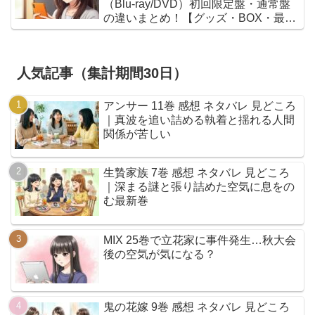
（Blu-ray/DVD）初回限定盤・通常盤
の違いまとめ！【グッズ・BOX・最安
値】
人気記事（集計期間30日）
アンサー 11巻 感想 ネタバレ 見どころ
｜真波を追い詰める執着と揺れる人間
関係が苦しい
生贄家族 7巻 感想 ネタバレ 見どころ
｜深まる謎と張り詰めた空気に息をの
む最新巻
MIX 25巻で立花家に事件発生…秋大会
後の空気が気になる？
鬼の花嫁 9巻 感想 ネタバレ 見どころ