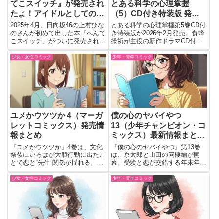
てこスイッチ』が発売され
とある科学の心理掌握
たよ！アイドルとしての歩
（5）CD付き特装版 発売
みがぎゅっと詰まった一冊
日・内容まとめ｜予約情報
2025年4月、日向坂46の上村ひな
とある科学の心理掌握第5巻CD付
つき✨
のさんが初めて出した本『へんて
き特装版が2026年2月発売。食蜂
こスイッチ』がついに発売された
操祈が主役の新作ドラマCD付き
よ。アイドルとしての日々の思い
豪華仕様を詳しく解説します。
や、悩んだこと、うれしかったこ
少女・女性コミック
少年・青年コミック
と、いろんな感情が詰まってる内
容になってて、すごく読みごたえ
があるの。ひとりで三期生...
ユメかウツツか 4（マーガ
僕の心のヤバイやつ
レットコミックス）発売情
13（少年チャンピオン・コ
報まとめ
ミックス）最新情報まとめ
｜発売日・予約・情緒が追
『ユメかウツツか』4巻は、文化
『僕の心のヤバイやつ』第13巻
いつかない最新巻！
祭後にいろはが大胆行動に出たこ
は、京太郎と山田の同棲編が開
とで恋と“先生”関係が揺れる。恵
幕。受験と恋が交錯する年末年
琉の急接近や「ストロボ・エッ
始、胸キュンと緊張感が高まる最
ジ」特別編も収録した注目巻。
新巻。
少女・女性コミック
少年・青年コミック