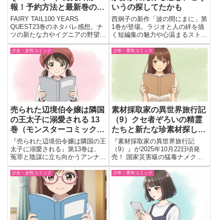
報！予約方法と最新巻の見
いうの探してたかも
どころまとめ
FAIRY TAIL100 YEARS
西炯子の新作「波の間にまに」第
QUEST23巻のネタバレ感想。ナ
1巻が登場。ラジオと人の絆を描
ツの新たな力やイグニアの野望、
く短編集の魅力や心温まるストー
竜化の脅威など見どころを詳しく
リーを詳しく紹介。
解説します。
少女・女性コミック
少年・青年コミック
売られた辺境伯令嬢は隣国
素材採取家の異世界旅行記
の王太子に溺愛される 13
（9）クセ者ぞろいの精霊
巻（モンスターコミックス
たちと新たな珍素材探しの
f）発売日・内容まとめ｜
旅へ！
『売られた辺境伯令嬢は隣国の王
『素材採取家の異世界旅行記
予約情報つき✨
太子に溺愛される』第13巻は、
（9）』が2025年10月22日頃発
冤罪と陰謀に立ち向かうアンナと
売！ 国家災害級の猛毒ナメクジ
ケネスの運命を描く緊迫の展開が
を退治し、クセ者精霊との出会い
見どころです。
も。癒しと冒険満載！
少女・女性コミック
少年・青年コミック