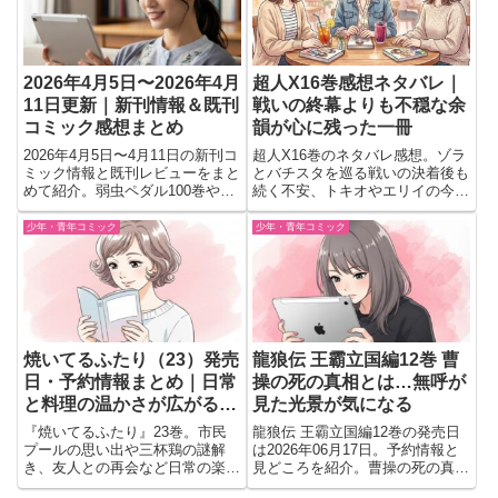
2026年4月5日〜2026年4月
超人X16巻感想ネタバレ｜
11日更新｜新刊情報＆既刊
戦いの終幕よりも不穏な余
コミック感想まとめ
韻が心に残った一冊
2026年4月5日〜4月11日の新刊コ
超人X16巻のネタバレ感想。ゾラ
ミック情報と既刊レビューをまと
とバチスタを巡る戦いの決着後も
めて紹介。弱虫ペダル100巻やフ
続く不安、トキオやエリイの今
ァイブスター物語19巻など注目
後、佐藤の謎など次章へ繋がる見
作をチェック。
どころをレビューします。
少年・青年コミック
少年・青年コミック
焼いてるふたり（23）発売
龍狼伝 王霸立国編12巻 曹
日・予約情報まとめ｜日常
操の死の真相とは…無呼が
と料理の温かさが広がる人
見た光景が気になる
気シリーズ最新巻
『焼いてるふたり』23巻。市民
龍狼伝 王霸立国編12巻の発売日
プールの思い出や三杯鶏の謎解
は2026年06月17日。予約情報と
き、友人との再会など日常の楽し
見どころを紹介。曹操の死の真相
さが広がる一方、会社員・健太に
を巡り無呼が見た出来事とは何