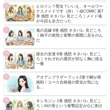
ヒロイン？聖女？いいえ、オールワー
クスメイドです（誇）！@COMIC 第7
巻 感想 ネタバレ 見どころ｜メイド魂
が今回も全力だった
鬼の花嫁 9巻 感想 ネタバレ 見どころ
｜柚子の覚悟と衝撃の展開に息をのん
だ
彼女の友達 6巻 感想 ネタバレ 見どこ
ろ｜それぞれの選択が切なく胸に残る
一冊
アオアシブラザーフット2巻で瞬が再
挑戦！ユース合格後の変化が気にな
る…
キシモジン 1巻 感想 ネタバレ 見どこ
ろ｜AIの母という衝撃設定が心に刺さ