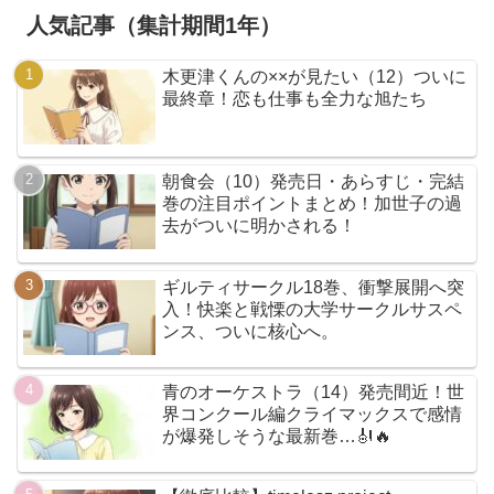
人気記事（集計期間1年）
木更津くんの××が見たい（12）ついに
最終章！恋も仕事も全力な旭たち
朝食会（10）発売日・あらすじ・完結
巻の注目ポイントまとめ！加世子の過
去がついに明かされる！
ギルティサークル18巻、衝撃展開へ突
入！快楽と戦慄の大学サークルサスペ
ンス、ついに核心へ。
青のオーケストラ（14）発売間近！世
界コンクール編クライマックスで感情
が爆発しそうな最新巻…🎻🔥