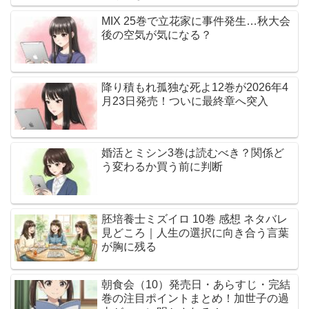
MIX 25巻で立花家に事件発生…秋大会
後の空気が気になる？
降り積もれ孤独な死よ12巻が2026年4
月23日発売！ついに最終章へ突入
婚活とミシン3巻は読むべき？関係ど
う変わるか買う前に判断
胚培養士ミズイロ 10巻 感想 ネタバレ
見どころ｜人生の選択に向き合う言葉
が胸に残る
朝食会（10）発売日・あらすじ・完結
巻の注目ポイントまとめ！加世子の過