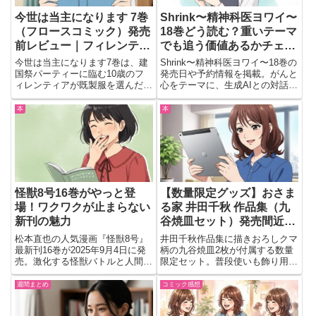
今世は当主になります 7巻
Shrink〜精神科医ヨワイ〜
（フロースコミック）発売
18巻どう読む？重いテーマ
前レビュー｜フィレンティ
でも追う価値あるかチェッ
アとペレスの再会が胸熱す
ク
今世は当主になります7巻は、建
Shrink〜精神科医ヨワイ〜18巻の
ぎる展開に期待！
国祭パーティーに臨む10歳のフ
発売日や予約情報を掲載。がんと
ィレンティアが既製服を選んだ新
心をテーマに、生成AIとの対話や
たな作戦や、文通で絆を深めたペ
患者支援の描写がどう描かれるの
レスとの再会など感動の展開を紹
か見どころを解説。
本
本
介します。
怪獣8号16巻がやっと登
【数量限定グッズ】おさま
場！ワクワクが止まらない
る家 井田千秋 作品集（九
新刊の魅力
谷焼皿セット）発売間近！
可愛さと実用性どっちも欲
松本直也の人気漫画『怪獣8号』
井田千秋作品集に描きおろしクマ
張れる神セットすぎる🐻🍽️
最新刊16巻が2025年9月4日に発
柄の九谷焼皿2枚が付属する数量
売。激化する怪獣バトルと人間ド
限定セット。普段使いも飾り用も
ラマが描かれる注目の内容を要チ
楽しめる特製デザインで、ファン
ェック。
必携の豪華仕様。
週間まとめ
コミック感想