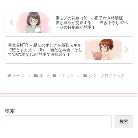
不穏な影が忍び寄る。千尋との食
か。物語の転機になりそうな展開
卓と生活を描く人気グルメ漫画最
をチェック
新巻。
傷モノの花嫁（9） 小冊子付き特装版
愛と運命が交差する――描き下ろし32ペ
ージの特別編が登場！
異世界NTR ～親友のオンナを最強スキル
で堕とす方法～（8） 新たな再会、そし
て“謎の幼なじみ”登場で波乱必至！
ホーム
本
コミック
少女・女性コミック
検索
検索