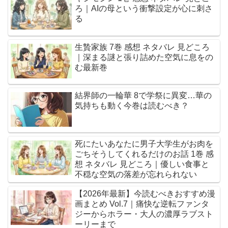
ろ｜AIの母という衝撃設定が心に刺さ
る
生贄家族 7巻 感想 ネタバレ 見どころ
｜深まる謎と張り詰めた空気に息をの
む最新巻
結界師の一輪華 8で学祭に異変…華の
気持ちも動く今巻は読むべき？
死にたいあなたに男子大学生がお肉を
ごちそうしてくれるだけのお話 1巻 感
想 ネタバレ 見どころ｜優しい食事と
不穏な空気の落差が忘れられない
【2026年最新】今読むべきおすすめ漫
画まとめ Vol.7｜痛快な逆転ファンタ
ジーからホラー・大人の濃厚ラブスト
ーリーまで