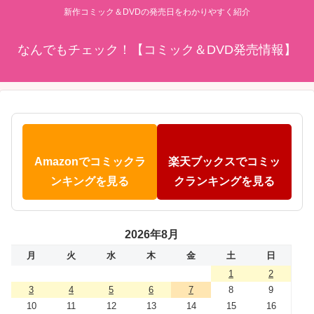
新作コミック＆DVDの発売日をわかりやすく紹介
なんでもチェック！【コミック＆DVD発売情報】
Amazonでコミックラ
楽天ブックスでコミッ
ンキングを見る
クランキングを見る
2026年8月
月
火
水
木
金
土
日
1
2
3
4
5
6
7
8
9
10
11
12
13
14
15
16