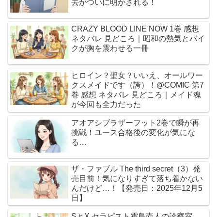
去がついに明かされる！
CRAZY BLOOD LINE NOW 1巻 感想
ネタバレ 見どころ｜昭和の熱気とバイ
クが胸を震わせる一冊
ヒロイン？聖女？いいえ、オールワー
クスメイドです（誇）！@COMIC 第7
巻 感想 ネタバレ 見どころ｜メイド魂
が今回も全力だった
アオアシブラザーフット2巻で瞬が再
挑戦！ユース合格後の変化が気にな
る…
ザ・ファブル The third secret（3）発
売目前！気になりすぎて落ち着かない
んだけど…！【発売日：2025年12月5
日】
SとX セラピスト霜鳥壱人の診察室