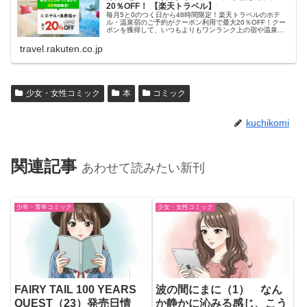
20％OFF！ 【楽天トラベル】
毎月5と0のつく日から48時間限定！楽天トラベルのホテ
ル・温泉宿のご予約がクーポン利用で最大20％OFF！クー
ポンを獲得して、いつもよりもワンランク上の宿や温泉宿
におトクに泊まろう！
travel.rakuten.co.jp
少女・女性コミック
本
コミック
kuchikomi
関連記事
あわせて読みたい新刊
少年・青年コミック
少女・女性コミック
FAIRY TAIL 100 YEARS
波の間にまに（1） なん
QUEST（23）発売日情
か静かに沁みる感じ、こう