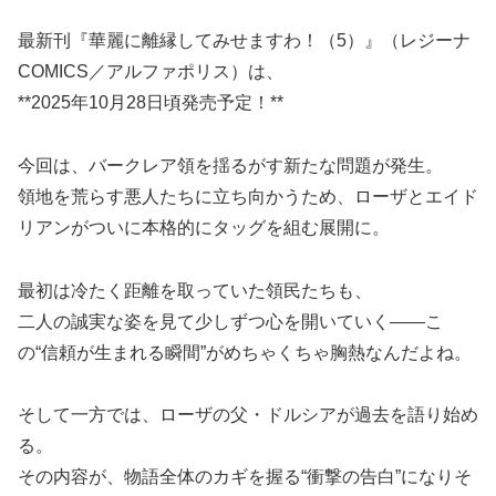
最新刊『華麗に離縁してみせますわ！（5）』（レジーナ
COMICS／アルファポリス）は、
**2025年10月28日頃発売予定！**
今回は、バークレア領を揺るがす新たな問題が発生。
領地を荒らす悪人たちに立ち向かうため、ローザとエイド
リアンがついに本格的にタッグを組む展開に。
最初は冷たく距離を取っていた領民たちも、
二人の誠実な姿を見て少しずつ心を開いていく――こ
の“信頼が生まれる瞬間”がめちゃくちゃ胸熱なんだよね。
そして一方では、ローザの父・ドルシアが過去を語り始め
る。
その内容が、物語全体のカギを握る“衝撃の告白”になりそ