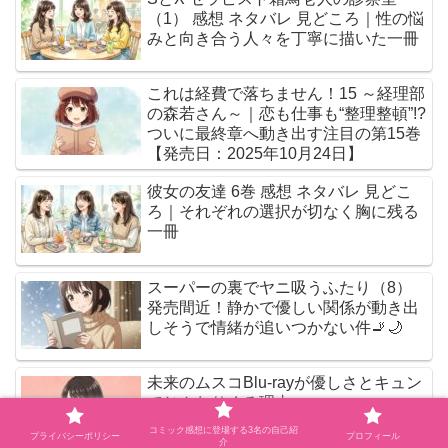
（1） 感想 ネタバレ 見どころ｜性の悩
みと向き合う人々を丁寧に描いた一冊
これは経費で落ちません！15 ～経理部
の森若さん～｜恋も仕事も“整理整頓”!?
ついに最終章へ動き出す注目の第15巻
【発売日：2025年10月24日】
彼女の友達 6巻 感想 ネタバレ 見どこ
ろ｜それぞれの選択が切なく胸に残る
一冊
スーパーの裏でヤニ吸うふたり（8）
発売間近！静かで優しい関係が動き出
しそうで情緒が追いつかない件🚬🌙
未来のムスコBlu-rayが優しさとキュン
でじんわりくる理由
コミック感想に登場する3名の自己紹
プライバシーポリシー
プロフィール
介