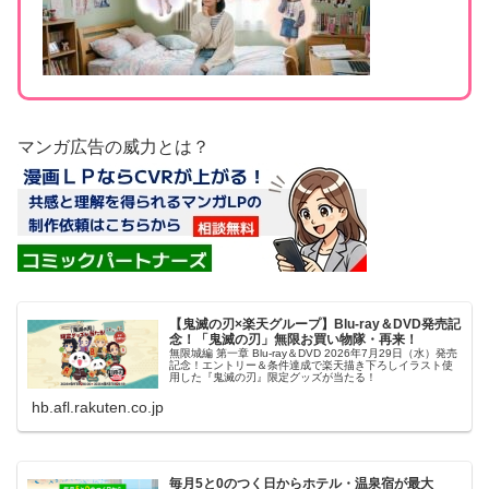
マンガ広告の威力とは？
【鬼滅の刃×楽天グループ】Blu-ray＆DVD発売記
念！「鬼滅の刃」無限お買い物隊・再来！
無限城編 第一章 Blu-ray＆DVD 2026年7月29日（水）発売
記念！エントリー＆条件達成で楽天描き下ろしイラスト使
用した『鬼滅の刃』限定グッズが当たる！
hb.afl.rakuten.co.jp
毎月5と0のつく日からホテル・温泉宿が最大