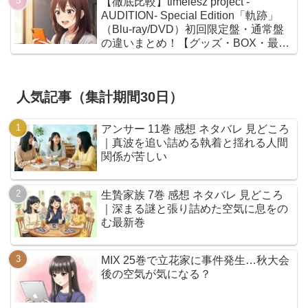
【徹底比較】timelesz project -
AUDITION- Special Edition「軌跡」
（Blu-ray/DVD）初回限定盤・通常盤
の違いまとめ！【グッズ・BOX・最安
値】
人気記事（集計期間30日）
アンサー 11巻 感想 ネタバレ 見どころ
｜真波を追い詰める執着と揺れる人間
関係が苦しい
生贄家族 7巻 感想 ネタバレ 見どころ
｜深まる謎と張り詰めた空気に息をの
む最新巻
MIX 25巻で立花家に事件発生…秋大会
後の空気が気になる？